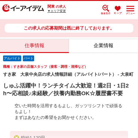
関東
の求人
▼エリア変更
この求人の応募期間は既に終了しております。
仕事情報
企業情報
アルバイト
パート
職種：すき家の店舗スタッフ（接客・調理・清掃など）
すき家 大泉中央店の求人情報詳細（アルバイト/パート） - 大泉町
しゅふ活躍中！ランチタイム大歓迎！週2日・1日2
h〜応相談♪未経験／扶養内勤務OK☆履歴書不要
空いた時間を活用するもよし、ガッツリシフトで頑張る
もよし！
まずはあなたの希望をお聞かせください。
時給1,120円