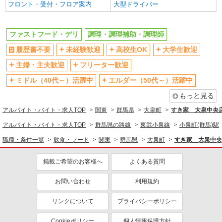
制服貸与
研修制度あり
フロント・受付・フロア案内
大型ドライバー
社員登用あり
ファストフード・デリ
同じ職種から求人を探す
調理・調理補助・調理師
履歴書不要
未経験歓迎
高校生OK
大学生歓迎
飲食・フード
主婦・主夫歓迎
フリーター歓迎
ファストフード・デリ
調理・調理補助・調理師
ミドル（40代～）活躍中
エルダー（50代～）活躍中
同じ特徴から求人を探す
もっと見る
未経験歓迎
高校生OK
アルバイト・バイト・求人TOP
関東
群馬県
大泉町
すき家 大泉中央
大学生歓迎
ミドル（40代～）活躍中
アルバイト・バイト・求人TOP
群馬県の路線
東武小泉線
小泉町(群馬)駅
週2～3日勤務OK
短時間勤務（1日4h以内）OK
職種・条件一覧
飲食・フード
関東
群馬県
大泉町
すき家 大泉中央
深夜
車通勤OK
扶養内勤務OK
交通費支給
掲載ご希望のお客様へ
よくある質問
社会保険あり
まかない・食事補助
お問い合わせ
利用規約
社員登用あり
リンクについて
プライバシーポリシー
Cookieポリシー
個人情報保護方針