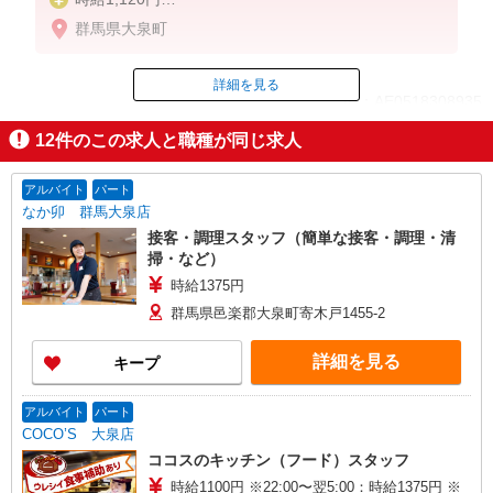
※22:00〜翌5:00：時給1,400円
群馬県大泉町
※高校生時給1,070円
※早朝手当（5:00〜9:00）時給＋150円
詳細を見る
ID：AE0518308935
12
件のこの求人と職種が同じ求人
掲載期間終了
アルバイト
パート
なか卯 群馬大泉店
接客・調理スタッフ（簡単な接客・調理・清
掃・など）
時給1375円
群馬県邑楽郡大泉町寄木戸1455-2
詳細を見る
キープ
アルバイト
パート
COCO’S 大泉店
ココスのキッチン（フード）スタッフ
時給1100円 ※22:00〜翌5:00：時給1375円 ※