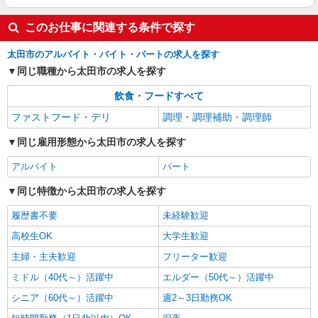
詳細を見る
キープ
このお仕事に関連する条件で探す
アルバイト
パート
太田市のアルバイト・バイト・パートの求人を探す
すき家 太田尾島店
同じ職種から太田市の求人を探す
すき家の店舗スタッフ（接客・調理・清掃な
ど）
飲食・フードすべて
時給1,400円
ファストフード・デリ
調理・調理補助・調理師
群馬県太田市阿久津町113-1
同じ雇用形態から太田市の求人を探す
詳細を見る
キープ
アルバイト
パート
アルバイト
パート
同じ特徴から太田市の求人を探す
すき家 新田市野井店
履歴書不要
未経験歓迎
すき家の店舗スタッフ（接客・調理・清掃な
ど）
高校生OK
大学生歓迎
時給1,438円
主婦・主夫歓迎
フリーター歓迎
群馬県太田市新田市野井町771-1
ミドル（40代～）活躍中
エルダー（50代～）活躍中
シニア（60代～）活躍中
週2～3日勤務OK
詳細を見る
キープ