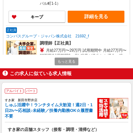
バル町1-1）
詳細を見る
キープ
正社員
コンパスグループ・ジャパン株式会社 21692_f
調理師【正社員】
月給27万円〜29万円 試用期間中 月給27万円〜
29万円(試用期間3ヶ月) 残業が発生した場合、残業
代を1分単位で別途支給します。 ※給与は経験や
もっと見る
ＳＵＢＡＲＵ太田 第3食堂 （群馬県太田市ス
前職給与に応じて決定します。
バル町1-1）
この求人に似ている求人情報
詳細を見る
キープ
アルバイト
パート
アルバイト
パート
すき家 新田市野井店
コンパスグループ・ジャパン株式会社 39635_p
しゅふ活躍中！ランチタイム大歓迎！週2日・1
調理師【アルバイト・パート】
日2h〜応相談♪未経験／扶養内勤務OK☆履歴書
時給1,500円以上 試用期間中 時給1,500円以上
不要
(試用期間2ヶ月) 残業が発生した場合、残業代を1
分単位で別途支給します。
介護老人保健施設ふじあく光荘 （群馬県太田
すき家の店舗スタッフ（接客・調理・清掃など）