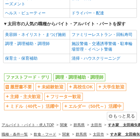
社会保険あり
まかない・食事補助
ーズメント
社員登用あり
ヘルス・ビューティー
ドライバー・配達
太田市の人気の職種からバイト・アルバイト・パートを探す
美容師・ネイリスト・まつげ施術
ファミリーレストラン・回転寿司
調理・調理補助・調理師
施設警備・交通誘導警備・駐車輪
場管理・イベント警備
保育士・保育補助
清掃・ハウスクリーニング
ファストフード・デリ
調理・調理補助・調理師
履歴書不要
未経験歓迎
高校生OK
大学生歓迎
主婦・主夫歓迎
フリーター歓迎
ミドル（40代～）活躍中
エルダー（50代～）活躍中
もっと見る
アルバイト・バイト・求人TOP
関東
群馬県
太田市
すき家 太田南矢
職種・条件一覧
飲食・フード
関東
群馬県
太田市
すき家 太田南矢