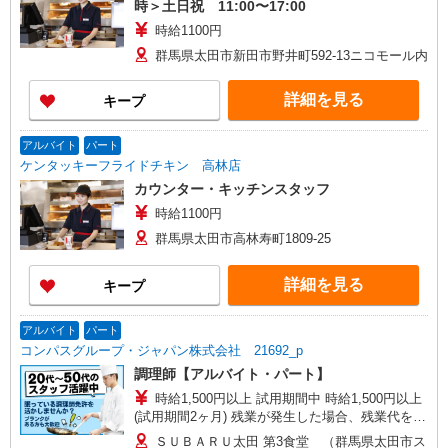
時＞土日祝 11:00〜17:00
時給1100円
群馬県太田市新田市野井町592-13ニコモール内
詳細を見る
キープ
アルバイト
パート
ケンタッキーフライドチキン 高林店
カウンター・キッチンスタッフ
時給1100円
群馬県太田市高林寿町1809-25
詳細を見る
キープ
アルバイト
パート
コンパスグループ・ジャパン株式会社 21692_p
調理師【アルバイト・パート】
時給1,500円以上 試用期間中 時給1,500円以上
(試用期間2ヶ月) 残業が発生した場合、残業代を1
分単位で別途支給します。
ＳＵＢＡＲＵ太田 第3食堂 （群馬県太田市ス