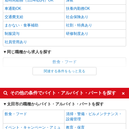
短時間勤務（1日4h以内）OK
深夜
アルバイト
パート
車通勤OK
扶養内勤務OK
すき家 太田尾島店
交通費支給
社会保険あり
すき家の店舗スタッフ（接客・調理・清掃な
ど）
まかない・食事補助
社割・特典あり
時給1,120円 ※22:00〜翌5:00：時給1,400円 ※
制服貸与
研修制度あり
高校生時給1,070円 ※早朝手当（5:00〜9:00）時給
＋150円
社員登用あり
群馬県太田市阿久津町113-1
同じ職種から求人を探す
詳細を見る
キープ
飲食・フード
アルバイト
パート
ファストフード・デリ
調理・調理補助・調理師
関連する条件をもっと見る
ピザハット 太田店
同じ特徴から求人を探す
ピザの宅配／デリバリー・配達
時給1,150円以上 平日 時給1,150円以上 土日・
未経験歓迎
高校生OK
その他の条件でバイト・アルバイト・パートを探す
祝日 時給1,150円以上 高校生 時給1,150円以上
大学生歓迎
ミドル（40代～）活躍中
群馬県太田市新井町552-19
太田市の職種からバイト・アルバイト・パートを探す
週2～3日勤務OK
短時間勤務（1日4h以内）OK
詳細を見る
キープ
飲食・フード
清掃・警備・ビルメンテナンス・
深夜
車通勤OK
設備管理
扶養内勤務OK
交通費支給
イベント・キャンペーン・アミュ
教育・保育