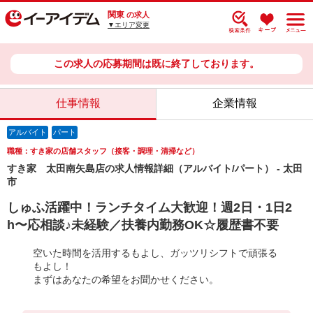
関東
の求人
▼エリア変更
この求人の応募期間は既に終了しております。
仕事情報
企業情報
アルバイト
パート
職種：すき家の店舗スタッフ（接客・調理・清掃など）
すき家 太田南矢島店の求人情報詳細（アルバイト/パート） - 太田
市
しゅふ活躍中！ランチタイム大歓迎！週2日・1日2
h〜応相談♪未経験／扶養内勤務OK☆履歴書不要
空いた時間を活用するもよし、ガッツリシフトで頑張る
もよし！
まずはあなたの希望をお聞かせください。