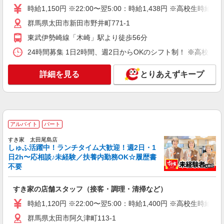
市藤阿久町345）
時給1,150円 ※22:00〜翌5:00：時給1,438円 ※高校生時給1,
詳細を見る
群馬県太田市新田市野井町771-1
キープ
東武伊勢崎線「木崎」駅より徒歩56分
アルバイト
パート
24時間募集 1日2時間、週2日からOKのシフト制！ ※高校生
コンパスグループ・ジャパン株式会社 39635_p
調理補助【アルバイト・パート】
詳細を見る
とりあえずキープ
時給1,200円以上 試用期間中 時給1,200円以上
(試用期間2ヶ月) 残業が発生した場合、残業代を1
分単位で別途支給します。
介護老人保健施設ふじあく光荘 （群馬県太田
市藤阿久町345）
アルバイト
パート
詳細を見る
キープ
すき家 太田尾島店
しゅふ活躍中！ランチタイム大歓迎！週2日・1
アルバイト
パート
日2h〜応相談♪未経験／扶養内勤務OK☆履歴書
コンパスグループ・ジャパン株式会社 20531_p
不要
調理員【アルバイト・パート】
すき家の店舗スタッフ（接客・調理・清掃など）
時給1,100円以上 試用期間中 時給1,100円以上
(試用期間2ヶ月) 残業が発生した場合、残業代を1
時給1,120円 ※22:00〜翌5:00：時給1,400円 ※高校生時給1,
分単位で別途支給します。
王子製鉄 群馬工場店 （群馬県太田市新田反
群馬県太田市阿久津町113-1
町町120番地 内社員食堂1階）