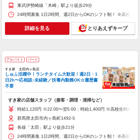
東武伊勢崎線「木崎」駅より徒歩29分
詳細を見る
キープ
24時間募集 1日2時間、週2日からOKのシフト制！ ※高校生
アルバイト
パート
詳細を見る
とりあえずキープ
コンパスグループ・ジャパン株式会社 21692_p
調理補助【アルバイト・パート】
時給1,170円以上 試用期間中 時給1,170円以上
(試用期間2ヶ月) 残業が発生した場合、残業代を1
分単位で別途支給します。
アルバイト
パート
ＳＵＢＡＲＵ太田 第3食堂 （群馬県太田市ス
バル町1-1）
すき家 太田内ヶ島店
しゅふ活躍中！ランチタイム大歓迎！週2日・1
詳細を見る
日2h〜応相談♪未経験／扶養内勤務OK☆履歴書
キープ
不要
アルバイト
パート
すき家の店舗スタッフ（接客・調理・清掃など）
コンパスグループ・ジャパン株式会社 21692_p
調理員【アルバイト・パート】
時給1,120円 ※22:00〜翌5:00：時給1,400円 ※高校生時給1,
時給1,400円以上 試用期間中 時給1,400円以上
群馬県太田市内ヶ島町1492-5
(試用期間2ヶ月) 残業が発生した場合、残業代を1
分単位で別途支給します。
各線「太田」駅より徒歩21分
ＳＵＢＡＲＵ太田 第3食堂 （群馬県太田市ス
バル町1-1）
24時間募集 1日2時間、週2日からOKのシフト制！ ※高校生