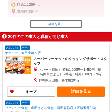
時給1,120円
※22:00〜翌5:00：時給1,400円
群馬県太田市
※高校生時給1,070円
※土日祝手当 時給＋50円
※早朝手当（5:00〜9:00）時給＋150円
詳細を見る
ID：AE0518308933
20
件のこの求人と職種が同じ求人
掲載期間終了
アルバイト
パート
ヤオコー 太田小舞木店
スーパーマーケットのクッキングサポートスタ
ッフ
＜パート時給＞ 時給1,200円〜1,450円（曜
日・時間帯による） 9時迄：時給1300円〜 9時以
降：時給1200円〜 16時以降：時給1350円〜 ★土
群馬県太田市小舞木町204-2
曜＋100円 ★日・祝＋100円 ※アルバイトさんの
時給や募集内容はお問い合わせください
詳細を見る
キープ
アルバイト
パート
ファミリー食堂 山田うどん食堂 新田嘉祢店（店舗番号213）