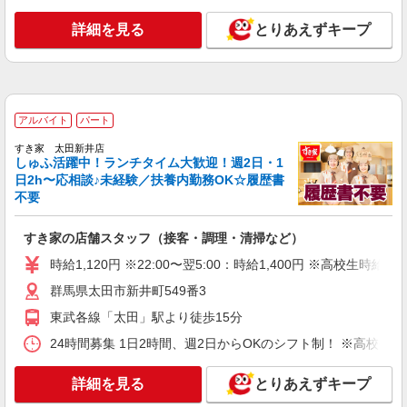
詳細を見る
キープ
詳細を見る
とりあえずキープ
アルバイト
パート
コンパスグループ・ジャパン株式会社 20531_p
調理補助【アルバイト・パート】
アルバイト
パート
時給1,100円以上 試用期間中 時給1,100円以上
(試用期間2ヶ月) 残業が発生した場合、残業代を1
すき家 太田新井店
分単位で別途支給します。
しゅふ活躍中！ランチタイム大歓迎！週2日・1
王子製鉄 群馬工場店 （群馬県太田市新田反
日2h〜応相談♪未経験／扶養内勤務OK☆履歴書
町町120番地 内社員食堂1階）
不要
詳細を見る
キープ
すき家の店舗スタッフ（接客・調理・清掃など）
時給1,120円 ※22:00〜翌5:00：時給1,400円 ※高校生時給1,
アルバイト
パート
すき家 新田市野井店
群馬県太田市新井町549番3
すき家の店舗スタッフ（接客・調理・清掃な
東武各線「太田」駅より徒歩15分
ど）
24時間募集 1日2時間、週2日からOKのシフト制！ ※高校生
時給1,150円 ※22:00〜翌5:00：時給1,438円 ※
高校生時給1,100円 ※早朝手当（5:00〜9:00）時給
＋150円
群馬県太田市新田市野井町771-1
詳細を見る
とりあえずキープ