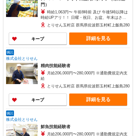
門）
時給1,063円〜 午前8時前 及び 午後5時以降は
時給UPアリ！！ 日曜・祝日、お盆、年末はさら
に時給＋100円
とりせん玉村店 群馬県佐波郡玉村町上飯島280
詳細を見る
キープ
嘱託
株式会社とりせん
精肉技能経験者
月給206,000円〜280,000円 ※通勤費規定内支
給
とりせん玉村店 群馬県佐波郡玉村町上飯島280
詳細を見る
キープ
嘱託
株式会社とりせん
鮮魚技能経験者
月給206,000円〜280,000円 ※通勤費規定内支