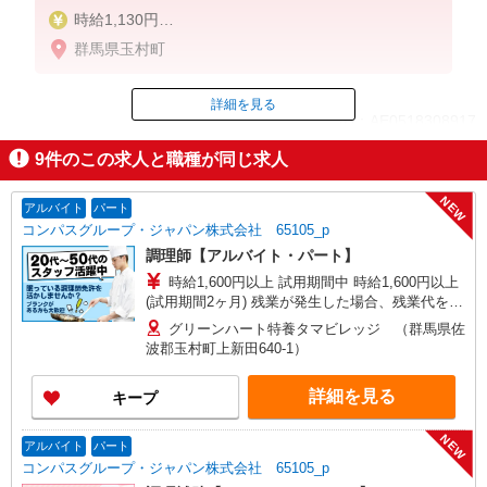
時給1,130円
※22:00〜翌5:00：時給1,413円
群馬県玉村町
※高校生時給1,080円
※早朝手当（5:00〜9:00）時給＋150円
詳細を見る
ID：AE0518308917
9
件のこの求人と職種が同じ求人
掲載期間終了
NEW
アルバイト
パート
コンパスグループ・ジャパン株式会社 65105_p
調理師【アルバイト・パート】
時給1,600円以上 試用期間中 時給1,600円以上
(試用期間2ヶ月) 残業が発生した場合、残業代を1
分単位で別途支給します。
グリーンハート特養タマビレッジ （群馬県佐
波郡玉村町上新田640-1）
詳細を見る
キープ
NEW
アルバイト
パート
コンパスグループ・ジャパン株式会社 65105_p