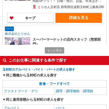
時給UPアリ！！ 日曜・祝日、お盆、年末はさら
に時給＋100円
とりせん玉村店 群馬県佐波郡玉村町上飯島280
詳細を見る
キープ
パート
株式会社とりせん
スーパーマーケットの店内スタッフ（惣菜部
門）
時給1,063円〜 午前8時前 及び 午後5時以降は
もっと見る
時給UPアリ！！ 日曜・祝日、お盆、年末はさら
に時給＋100円
このお仕事に関連する条件で探す
とりせん玉村店 群馬県佐波郡玉村町上飯島280
玉村町のアルバイト・バイト・パートの求人を探す
詳細を見る
キープ
同じ職種から玉村町の求人を探す
飲食・フードすべて
ファストフード・デリ
調理・調理補助・調理師
同じ雇用形態から玉村町の求人を探す
アルバイト
パート