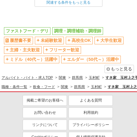
ファストフード・デリ
調理・調理補助・調理師
関連する条件をもっと見る
同じ特徴から求人を探す
未経験歓迎
高校生OK
ファストフード・デリ
調理・調理補助・調理師
大学生歓迎
ミドル（40代～）活躍中
履歴書不要
未経験歓迎
高校生OK
大学生歓迎
週2～3日勤務OK
短時間勤務（1日4h以内）OK
深夜
主婦・主夫歓迎
フリーター歓迎
車通勤OK
扶養内勤務OK
交通費支給
ミドル（40代～）活躍中
エルダー（50代～）活躍中
社会保険あり
まかない・食事補助
もっと見る
社員登用あり
アルバイト・バイト・求人TOP
関東
群馬県
玉村町
すき家 玉村上之
職種・条件一覧
飲食・フード
関東
群馬県
玉村町
すき家 玉村上之
掲載ご希望のお客様へ
よくある質問
お問い合わせ
利用規約
リンクについて
プライバシーポリシー