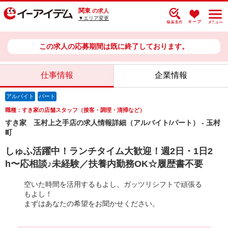
関東
の求人
▼エリア変更
この求人の応募期間は既に終了しております。
仕事情報
企業情報
アルバイト
パート
職種：すき家の店舗スタッフ（接客・調理・清掃など）
すき家 玉村上之手店の求人情報詳細（アルバイト/パート） - 玉村
町
しゅふ活躍中！ランチタイム大歓迎！週2日・1日2
h〜応相談♪未経験／扶養内勤務OK☆履歴書不要
空いた時間を活用するもよし、ガッツリシフトで頑張る
もよし！
まずはあなたの希望をお聞かせください。