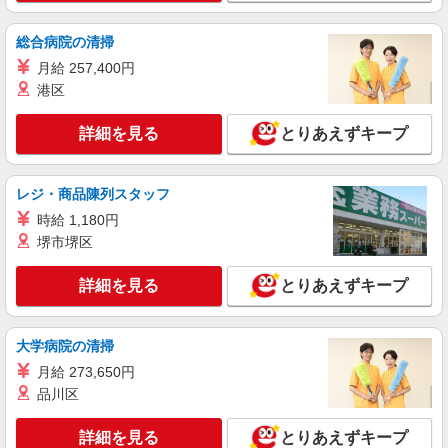
詳細を見る
キープ
総合病院の清掃
月給 257,400円
パート
港区
株式会社若菜
介護老人福祉施設での調理補助
詳細を見る
とりあえずキープ
［1］時給1,150円〜 ［2］時給1,200円〜
介護老人福祉施設 べに花の郷 （埼玉県桶川市
坂田516-1）
レジ・商品陳列スタッフ
時給 1,180円
詳細を見る
キープ
堺市堺区
契約社員
詳細を見る
とりあえずキープ
株式会社若菜
介護老人福祉施設での調理員・栄養士
大学病院の清掃
時給1,250円〜 ※経験・能力による
介護老人福祉施設 べに花の郷 （埼玉県桶川市
月給 273,650円
坂田516-1）
品川区
詳細を見る
キープ
詳細を見る
とりあえずキープ