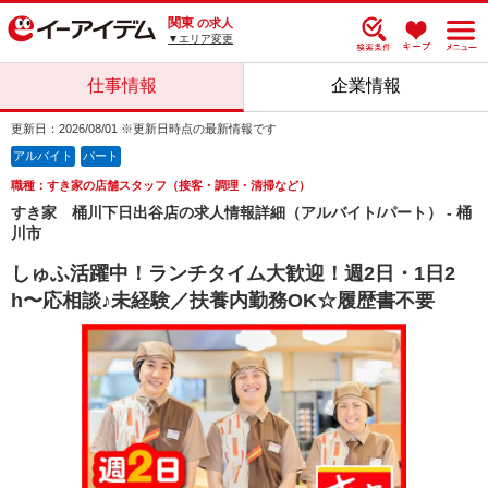
関東
の求人
▼エリア変更
仕事情報
企業情報
更新日：2026/08/01 ※更新日時点の最新情報です
アルバイト
パート
職種：すき家の店舗スタッフ（接客・調理・清掃など）
すき家 桶川下日出谷店の求人情報詳細（アルバイト/パート） - 桶
川市
しゅふ活躍中！ランチタイム大歓迎！週2日・1日2
h〜応相談♪未経験／扶養内勤務OK☆履歴書不要