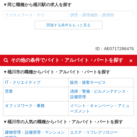
同じ職種から桶川駅の求人を探す
ファストフード・デリ
調理・調理補助・調理師
関連する条件をもっと見る
同じ雇用形態から桶川駅の求人を探す
アルバイト
パート
同じ特徴から桶川駅の求人を探す
ID：AE0717286476
履歴書不要
未経験歓迎
その他の条件でバイト・アルバイト・パートを探す
高校生OK
大学生歓迎
桶川市の職種からバイト・アルバイト・パートを探す
主婦・主夫歓迎
フリーター歓迎
IT・クリエイティブ
販売・接客サービス
ミドル（40代～）活躍中
エルダー（50代～）活躍中
営業
清掃・警備・ビルメンテナンス・
シニア（60代～）活躍中
週2～3日勤務OK
設備管理
短時間勤務（1日4h以内）OK
深夜
オフィスワーク・事務
イベント・キャンペーン・アミュ
車通勤OK
扶養内勤務OK
ーズメント
交通費支給
社会保険あり
桶川市の人気の職種からバイト・アルバイト・パートを探す
まかない・食事補助
社割・特典あり
建物管理・設備管理・マンション
エステ・リフレクソロジー