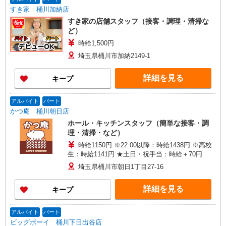
すき家 桶川加納店
すき家の店舗スタッフ（接客・調理・清掃な
ど）
時給1,500円
埼玉県桶川市加納2149-1
詳細を見る
キープ
アルバイト
パート
かつ庵 桶川朝日店
ホール・キッチンスタッフ（簡単な接客・調
理・清掃・など）
時給1150円 ※22:00以降：時給1438円 ※高校
生：時給1141円 ★土日・祝手当：時給＋70円
埼玉県桶川市朝日1丁目27-16
詳細を見る
キープ
アルバイト
パート
ビッグボーイ 桶川下日出谷店