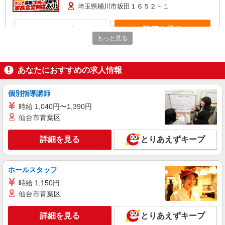
埼玉県桶川市坂田１６５２－１
詳細を見る
キープ
もっと見る
パート
株式会社ニッコクトラスト トーハン桶川SCMセンター（2224）
あなたにおすすめの求人情報
社員食堂の調理補助
時給1,141円 ※詳細は面接の際にご説明いたし
個別指導講師
ます 【試用期間】 試用期間：有（2ヶ月） 試用期
間中の労働条件：変更なし
時給 1,040円〜1,390円
埼玉県桶川市上日出谷1202-1トーハン桶川セン
仙台市青葉区
ター内
詳細を見る
とりあえずキープ
詳細を見る
キープ
パート
ホールスタッフ
株式会社若菜
時給 1,150円
介護老人保健施設での調理補助
仙台市青葉区
早番/時給1,250円〜 遅番/時給1,150円〜
介護老人保健施設 葵の園・桶川 (埼玉県桶川市
詳細を見る
とりあえずキープ
倉田2208-1)