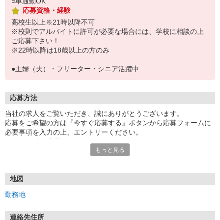
○車通勤OK
応募資格・経験
高校生以上※21時以降不可
※校則でアルバイトに許可が必要な場合には、学校に相談の上
ご応募下さい！
※22時以降は18歳以上の方のみ
●主婦（夫）・フリーター・シニア活躍中
応募方法
当社の求人をご覧いただき、誠にありがとうございます。
応募をご希望の方は『今すぐ応募する』ボタンから応募フォームに
必要事項を入力の上、エントリーください。
☆★☆24時間応募OK！☆★☆
もっと見る
・・・お願い・・・
応募の際は、連絡先に「携帯電話のアドレス」や「携帯電話の番
号」など
地図
普段つながりやすい連絡先を入力してください。
勤務地
連絡先住所