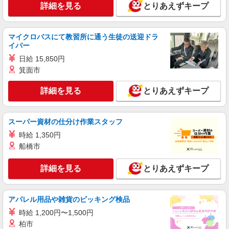
パート
詳細を見る
とりあえずキープ
株式会社ベネミール（特別養護老人ホーム 花ノ木の郷）
調理補助
時給1,300円以上 試用期間 時給1,300円以上
マイクロバスにて教習所に通う生徒の送迎ドラ
イバー
（2ヶ月 習熟度により変動）
特別養護老人ホーム 花ノ木の郷 （埼玉県桶
日給 15,850円
川市大字加納1824-1）
箕面市
詳細を見る
詳細を見る
キープ
とりあえずキープ
スーパー資材の仕分け作業スタッフ
時給 1,350円
船橋市
詳細を見る
とりあえずキープ
アパレル用品や雑貨のピッキング検品
時給 1,200円〜1,500円
柏市