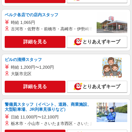
正社員
ベルク各店での店内スタッフ
株式会社若菜
介護老人福祉施設での調理師・栄養士
時給 1,065円
古河市・佐野市・前橋市・高崎市・伊勢崎市・太田市・館林市・
月給250,000円〜300,000円 ※経験・能力によ
る
詳細を見る
とりあえずキープ
介護老人福祉施設 べに花の郷 （埼玉県桶川市
坂田516-1）
ビルの清掃スタッフ
詳細を見る
キープ
時給 1,200円〜1,200円
大阪市北区
パート
株式会社若菜
詳細を見る
特別養護老人ホームでの調理補助
とりあえずキープ
［1］時給1,250円 ［2］時給1,150円
特別養護老人ホーム クイーンズビラ桶川 （埼
警備員スタッフ（イベント、道路、商業施設、
玉県桶川市坂田841-1）
大型駐車場、JR列車見張りなど）
日給 11,000円〜12,100円
詳細を見る
キープ
栃木市・小山市・さいたま市西区・さいたま市岩槻区・久喜市・