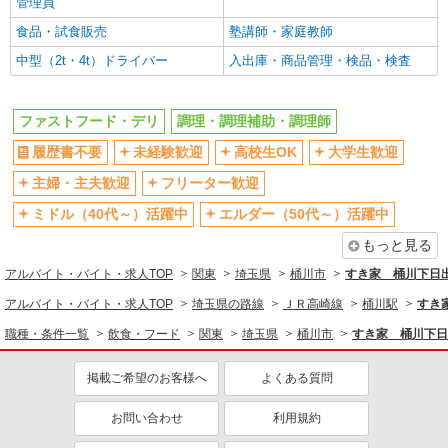
制服貸与
研修制度あり
管理員
社員登用あり
食品・試食販売
塾講師・家庭教師
中型（2t・4t）ドライバー
入出庫・商品管理・検品・検査
同じ職種から求人を探す
飲食・フード
ファストフード・デリ
調理・調理補助・調理師
ファストフード・デリ
調理・調理補助・調理師
履歴書不要
未経験歓迎
高校生OK
大学生歓迎
同じ特徴から求人を探す
主婦・主夫歓迎
フリーター歓迎
未経験歓迎
高校生OK
ミドル（40代～）活躍中
エルダー（50代～）活躍中
大学生歓迎
ミドル（40代～）活躍中
もっと見る
週2～3日勤務OK
短時間勤務（1日4h以内）OK
アルバイト・バイト・求人TOP
関東
埼玉県
桶川市
すき家 桶川下日
深夜
車通勤OK
アルバイト・バイト・求人TOP
埼玉県の路線
ＪＲ高崎線
桶川駅
すき
扶養内勤務OK
交通費支給
職種・条件一覧
飲食・フード
関東
埼玉県
桶川市
すき家 桶川下日
社会保険あり
まかない・食事補助
社員登用あり
掲載ご希望のお客様へ
よくある質問
お問い合わせ
利用規約