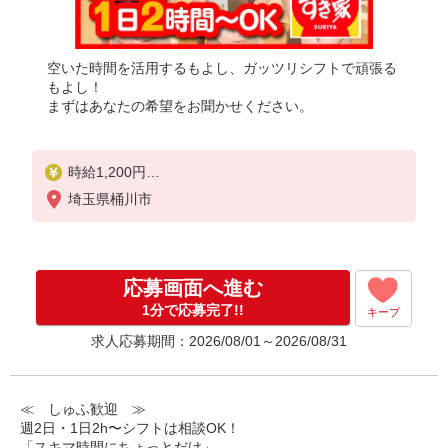
空いた時間を活用するもよし、ガッツリシフトで頑張る
もよし！
まずはあなたの希望をお聞かせください。
時給1,200円
※22:00〜翌5:00：時給1,500円
埼玉県桶川市
※高校生時給1,150円
※早朝手当（5:00〜9:00）時給＋150円
応募画面へ進む
1分で応募完了!!
キープ
求人応募期間：2026/08/01～2026/08/31
≪ しゅふ歓迎 ≫
週2日・1日2h〜シフトは相談OK！
「スキマ時間にちょっとだけ」