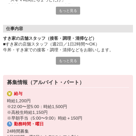
「家計に＋αするために多めに出勤」
もっと見る
など、自分らしく活躍できますよ。
≪ 働くメリットいっぱい ≫
■髪型・髪色自由
仕事内容
オシャレを捨てる必要はありません！
すき家の店舗スタッフ（接客・調理・清掃など）
■給与前払い可
■すき家の店舗スタッフ（週2日／1日2時間〜OK）
急な出費も安心♪
牛丼・すき家での接客・調理・清掃などをお願いします。
■社員登用あり
将来を考えている方は必見です。
もっと見る
具体的には・・・
お客様をきれいなお店でお迎え！
なか卯、かつ庵、ココス、ジョリーパスタ、ビッグボーイ、華屋
おいしい牛丼を！
与兵衛、オリーブの丘、焼肉いちばんなどを経営しているゼンシ
あなたの笑顔で！
ョーグループ！
募集情報（アルバイト・パート）
すばやく提供！
その中のひとつ『すき家』でお仕事しませんか？
給与
他にも、食材の調整や金銭管理、新しく入社したクルーの研修など
時給1,200円
様々なお仕事があります。
※22:00〜翌5:00：時給1,500円
セルフオーダー、セルフ会計で、現金の受け渡しはほとんどありま
※高校生時給1,150円
せん。※一部店舗を除く
※早朝手当（5:00〜9:00）時給＋150円
取り間違いもなく安心でスムーズ♪
勤務時間・曜日
マニュアルも用意していますので飲食店が初めての方でも大丈夫！
24時間募集