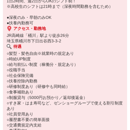
もちろん先輩クルーがしっかり教えてくれるので安心してくださ
1日2時間、週2日からOKのシフト制！
い。
※高校生のシフトは21時まで（深夜時間勤務を含むため）
●深夜のみ・早朝のみOK
●扶養内勤務可
アクセス・勤務地
JR高崎線「桶川」駅より徒歩26分
埼玉県桶川市下日出谷西3-3-2
待遇
○髪型・髪色自由※就業時の規定あり
○時給UP制度
○給与前払い制度（稼働分・規定あり）
○役職手当
○社会保険完備
○扶養控除内勤務
○研修制度あり（研修中も同時給）
○食事補助あり
○制服貸与（5000円お預かり／返却後返金）
○すき家・はま寿司など、ゼンショーグループで使える割引制度
あり
○社員登用あり
○履歴書不要の簡単面接
○交通費規定内支給