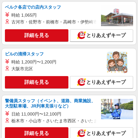
若葉ケアコミュニティそよ風：RO11049
ベルク各店での店内スタッフ
調理スタッフ
時給 1,065円
【時給】1,200円〜1,300円 ▼下記別途支給 通
古河市・佐野市・前橋市・高崎市・伊勢崎市・太田市・館林市・
勤手当 年末年始手当：380円/時 寸志あり：年二回
（6月・12月）
千葉県千葉市若葉区若松町2076-3
詳細を見る
とりあえずキープ
詳細を見る
キープ
ビルの清掃スタッフ
アルバイト
パート
時給 1,200円〜1,200円
タイヨー千葉店
大阪市北区
食品スーパーの精肉スタッフ
時給 一般：1,275円 ★賞与年2回支給（条件あ
詳細を見る
とりあえずキープ
り） ▼その他、待遇欄をご覧ください▼
千葉県千葉市若葉区東寺山町777-9
警備員スタッフ（イベント、道路、商業施設、
大型駐車場、JR列車見張りなど）
詳細を見る
キープ
日給 11,000円〜12,100円
栃木市・小山市・さいたま市西区・さいたま市岩槻区・久喜市・
アルバイト
パート
タイヨー千葉店
詳細を見る
とりあえずキープ
食品スーパーの鮮魚スタッフ