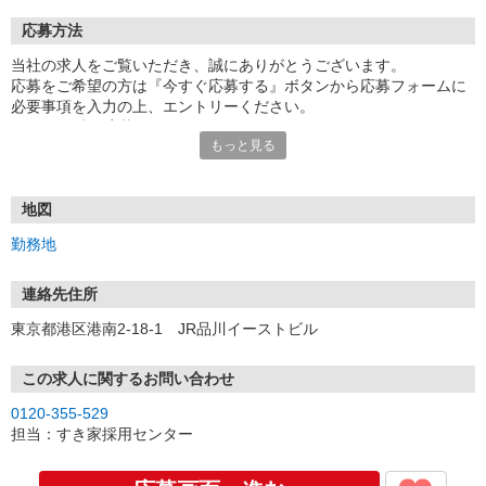
応募方法
当社の求人をご覧いただき、誠にありがとうございます。
応募をご希望の方は『今すぐ応募する』ボタンから応募フォームに
必要事項を入力の上、エントリーください。
☆★☆24時間応募OK！☆★☆
もっと見る
・・・お願い・・・
応募の際は、連絡先に「携帯電話のアドレス」や「携帯電話の番
号」など
地図
普段つながりやすい連絡先を入力してください。
勤務地
連絡先住所
東京都港区港南2-18-1 JR品川イーストビル
この求人に関するお問い合わせ
0120-355-529
担当：すき家採用センター