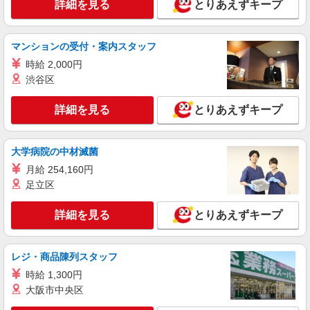
詳細を見る
とりあえずキープ
社会福祉法人 きらめき会 特別養護老人ホー
ム 若葉いこいの里 （千葉県千葉市若葉区若松町
531-156）
マンションの受付・案内スタッフ
詳細を見る
キープ
時給 2,000円
渋谷区
正社員
サンワフーズ株式会社
詳細を見る
とりあえずキープ
調理員
月給275,000円 ★調理師免許をお持ちの方は資
格手当あり
大学病院の中材滅菌
社会福祉法人 きらめき会 特別養護老人ホー
月給 254,160円
ム 若葉いこいの里 （千葉県千葉市若葉区若松町
足立区
531-156）
詳細を見る
キープ
詳細を見る
とりあえずキープ
パート
サンワフーズ株式会社
レジ・商品陳列スタッフ
厨房スタッフ
時給 1,300円
時給1,350円〜1,400円 ※経験・能力による
大阪市中央区
住宅型有料老人ホーム リブイン若葉 （千葉