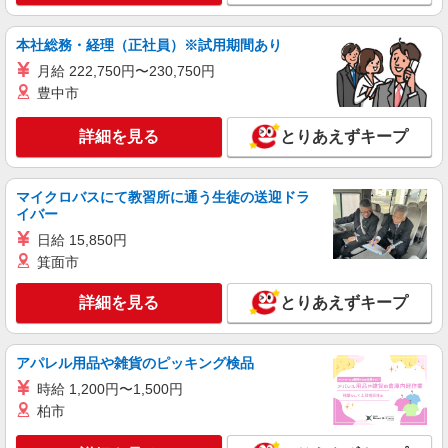
時給 一般： 1,270円 ▼その他、待遇欄をご覧
ください▼
本社総務・経理（正社員）※試用期間あり
千葉県千葉市若葉区東寺山町777-9
月給 222,750円〜230,750円
豊中市
詳細を見る
キープ
詳細を見る
とりあえずキープ
パート
サンワフーズ株式会社
調理員
マイクロバスにて教習所に通う生徒の送迎ドラ
イバー
時給1,500円 ★調理師免許をお持ちの方は資格
手当あり
日給 15,850円
社会福祉法人 きらめき会 特別養護老人ホー
箕面市
ム 若葉いこいの里 （千葉県千葉市若葉区若松町
531-156）
詳細を見る
とりあえずキープ
詳細を見る
キープ
アパレル用品や雑貨のピッキング検品
パート
サンワフーズ株式会社
時給 1,200円〜1,500円
調理補助
柏市
時給1,200円