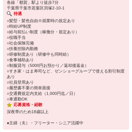
い。
各線「都賀」駅より徒歩7分
千葉県千葉市若葉区貝塚2-10-1
待遇
○髪型・髪色自由※就業時の規定あり
○時給UP制度
○給与前払い制度（稼働分・規定あり）
○役職手当
○社会保険完備
○扶養控除内勤務
○研修制度あり（研修中も同時給）
○食事補助あり
○制服貸与（5000円お預かり／返却後返金）
○すき家・はま寿司など、ゼンショーグループで使える割引制度
あり
○社員登用あり
○履歴書不要の簡単面接
○交通費規定内支給（1,000円迄／日）
○車通勤OK
応募資格・経験
深夜帯のため18歳以上
●主婦（夫）・フリーター・シニア活躍中