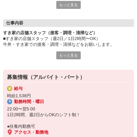
もっと見る
≪ 働くメリットいっぱい ≫
■髪型・髪色自由
オシャレを捨てる必要はありません！
仕事内容
■給与前払い可
すき家の店舗スタッフ（接客・調理・清掃など）
急な出費も安心♪
■すき家の店舗スタッフ（週2日／1日2時間〜OK）
■社員登用あり
牛丼・すき家での接客・調理・清掃などをお願いします。
将来を考えている方は必見です。
もっと見る
具体的には・・・
なか卯、かつ庵、ココス、ジョリーパスタ、ビッグボーイ、華屋
お客様をきれいなお店でお迎え！
与兵衛、オリーブの丘、焼肉いちばんなどを経営しているゼンシ
おいしい牛丼を！
ョーグループ！
あなたの笑顔で！
その中のひとつ『すき家』でお仕事しませんか？
募集情報（アルバイト・パート）
すばやく提供！
給与
他にも、食材の調整や金銭管理、新しく入社したクルーの研修など
時給1,538円
様々なお仕事があります。
勤務時間・曜日
セルフオーダー、セルフ会計で、現金の受け渡しはほとんどありま
せん。※一部店舗を除く
22:00〜翌5:00
取り間違いもなく安心でスムーズ♪
1日2時間、週2日からOKのシフト制！
マニュアルも用意していますので飲食店が初めての方でも大丈夫！
●扶養内勤務可
もちろん先輩クルーがしっかり教えてくれるので安心してくださ
アクセス・勤務地