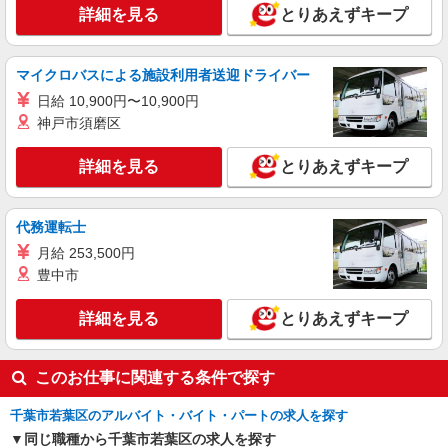
県千葉市若葉区小倉町1763-12）
詳細を見る
とりあえずキープ
詳細を見る
キープ
マイクロバスによる施設利用者送迎ドライバー
契約社員
日給 10,900円〜10,900円
サンワフーズ株式会社
神戸市須磨区
調理師・調理員
月給27万〜28万円 ※資格・経験による ★資格
詳細を見る
とりあえずキープ
手当あり
社会福祉法人 きらめき会 特別養護老人ホー
ム 若葉いこいの里 （千葉県千葉市若葉区若松町
代務運転士
531-156）
月給 253,500円
詳細を見る
キープ
豊中市
正社員
詳細を見る
とりあえずキープ
サンワフーズ株式会社
栄養士
このお仕事に関連する条件で探す
月給25万円
社会福祉法人 きらめき会 特別養護老人ホー
千葉市若葉区のアルバイト・バイト・パートの求人を探す
ム 若葉いこいの里 （千葉県千葉市若葉区若松町
同じ職種から千葉市若葉区の求人を探す
531-156）