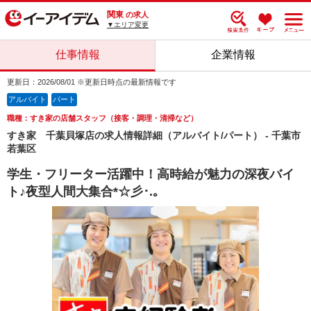
関東
の求人
▼エリア変更
仕事情報
企業情報
更新日：2026/08/01 ※更新日時点の最新情報です
アルバイト
パート
職種：すき家の店舗スタッフ（接客・調理・清掃など）
すき家 千葉貝塚店の求人情報詳細（アルバイト/パート） - 千葉市
若葉区
学生・フリーター活躍中！高時給が魅力の深夜バイ
ト♪夜型人間大集合*☆彡･.｡