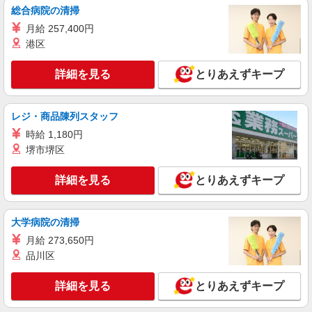
総合病院の清掃
アルバイト
パート
月給 257,400円
すき家 千葉小倉店
港区
すき家の店舗スタッフ（接客・調理・清掃な
ど）
詳細を見る
とりあえずキープ
時給1,538円
千葉県千葉市若葉区小倉町862-3
レジ・商品陳列スタッフ
時給 1,180円
詳細を見る
キープ
堺市堺区
アルバイト
パート
詳細を見る
とりあえずキープ
COCO’S 千葉小倉町店
ココスのキッチン（フード）スタッフ
時給1180円 ※22:00〜翌5:00：時給1475円 ※
大学病院の清掃
高校生時給1140円 ■【土日祝加給】 土日祝は1時
間当たり＋100円 ■特別手当 早朝手当（5:00〜
月給 273,650円
千葉県千葉市若葉区小倉町531-1
8:00）時給＋50円
品川区
詳細を見る
キープ
詳細を見る
とりあえずキープ
パート