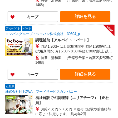
特養 清和園 （千葉県千葉市若葉区多部田町
1468）
詳細を見る
キープ
NEW
アルバイト
パート
コンパスグループ・ジャパン株式会社 39604_p
調理補助【アルバイト・パート】
時給1,200円以上 試用期間中 時給1,200円以上
(試用期間2ヶ月) 5:00〜8:30 時給1,300円以上 残業
が発生した場合、残業代を1分単位で別途支給しま
特養 清和園 （千葉県千葉市若葉区多部田町
す。
1468）
詳細を見る
キープ
正社員
株式会社HITOWA フードサービスカンパニー
福祉施設での調理師（エリアチーフ）【正社
員】
月給25万円〜30万円 ※給与は経験や前職給与
に応じて決定します。 賞与年2回