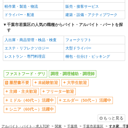
週2～3日勤務OK
短時間勤務（1日4h以内）OK
軽作業・製造・物流
販売・接客サービス
深夜
車通勤OK
ドライバー・配達
建築・設備・アクティブワーク
扶養内勤務OK
交通費支給
千葉市若葉区の人気の職種からバイト・アルバイト・パートを探
社会保険あり
まかない・食事補助
す
社割・特典あり
制服貸与
入出庫・商品管理・検品・検査
フォークリフト
研修制度あり
社員登用あり
エステ・リフレクソロジー
大型ドライバー
高収入・高額
レストラン・専門料理店
梱包・仕分け・ピッキング
同じ職種から求人を探す
飲食・フード
ファストフード・デリ
調理・調理補助・調理師
ファストフード・デリ
調理・調理補助・調理師
履歴書不要
未経験歓迎
大学生歓迎
同じ特徴から求人を探す
主婦・主夫歓迎
フリーター歓迎
ミドル（40代～）活躍中
エルダー（50代～）活躍中
未経験歓迎
大学生歓迎
ミドル（40代～）活躍中
シニア（60代～）活躍中
週2～3日勤務OK
短時間勤務（1日4h以内）OK
深夜
もっと見る
車通勤OK
扶養内勤務OK
アルバイト・バイト・求人TOP
関東
千葉県
千葉市若葉区
すき家 千