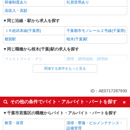
研修制度あり
社員登用あり
高収入・高額
同じ沿線・駅から求人を探す
ＪＲ総武本線(千葉県)
千葉都市モノレール２号線(千葉県)
都賀駅
桜木(千葉)駅
同じ職種から桜木(千葉)駅の求人を探す
ファストフード・デリ
調理・調理補助・調理師
関連する条件をもっと見る
同じ雇用形態から桜木(千葉)駅の求人を探す
アルバイト
パート
同じ特徴から桜木(千葉)駅の求人を探す
ID：AE0717287930
履歴書不要
未経験歓迎
その他の条件でバイト・アルバイト・パートを探す
大学生歓迎
主婦・主夫歓迎
千葉市若葉区の職種からバイト・アルバイト・パートを探す
フリーター歓迎
ミドル（40代～）活躍中
教育・保育
清掃・警備・ビルメンテナンス・
エルダー（50代～）活躍中
シニア（60代～）活躍中
設備管理