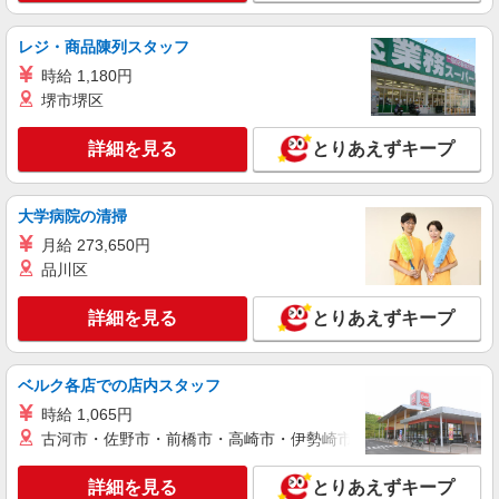
千葉県香取市佐原イ3981-2 （道の駅さわらの
レストラン「てとら」）
レジ・商品陳列スタッフ
時給 1,180円
詳細を見る
キープ
堺市堺区
パート
詳細を見る
とりあえずキープ
株式会社ベネミール（介護老人保健施設 おみがわ）
調理師
大学病院の清掃
時給1,400円以上 試用期間 時給1,400円（2ヶ
月 習熟度により変動） 経験者 時給1,600円以
月給 273,650円
上
介護老人保健施設 おみがわ （千葉県香取市
品川区
小見川4662-2）
詳細を見る
とりあえずキープ
詳細を見る
キープ
ベルク各店での店内スタッフ
時給 1,065円
古河市・佐野市・前橋市・高崎市・伊勢崎市・太田市・館林市・
詳細を見る
とりあえずキープ