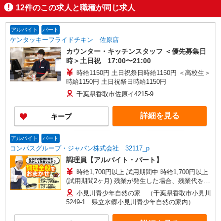
12
件のこの求人と職種が同じ求人
アルバイト
パート
ケンタッキーフライドチキン 佐原店
カウンター・キッチンスタッフ ＜優先募集日
時＞土日祝 17:00〜21:00
時給1150円 土日祝祭日時給1150円 ＜高校生＞
時給1150円 土日祝祭日時給1150円
千葉県香取市佐原イ4215-9
詳細を見る
キープ
アルバイト
パート
コンパスグループ・ジャパン株式会社 32117_p
調理員【アルバイト・パート】
時給1,700円以上 試用期間中 時給1,700円以上
(試用期間2ヶ月) 残業が発生した場合、残業代を1
分単位で別途支給します。
小見川青少年自然の家 （千葉県香取市小見川
5249-1 県立水郷小見川青少年自然の家内）