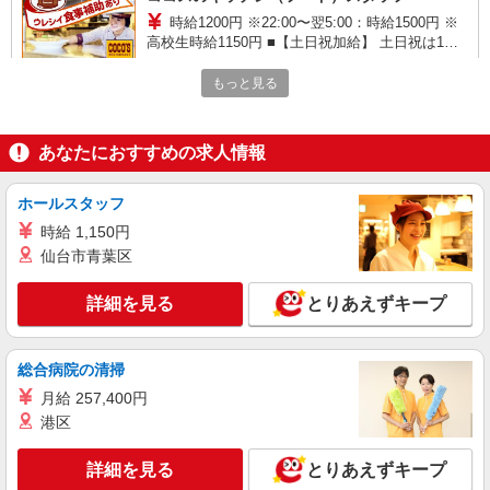
時給1200円 ※22:00〜翌5:00：時給1500円 ※
高校生時給1150円 ■【土日祝加給】 土日祝は1時
間当たり＋50円 ■特別手当 早朝手当（5:00〜
千葉県香取市佐原ホ1238-2
8:00）時給＋200円
もっと見る
詳細を見る
キープ
あなたにおすすめの求人情報
正社員
株式会社東洋食品/香取市
ホールスタッフ
学校給食の調理師
時給 1,150円
月給21.2万円〜30万円※経験考慮 1.学校給食
仙台市青葉区
責任者経験有 …月給28万円以上 2.学校給食経験5
年以上（副責任者経験等） …月給26万円以上 3.集
香取市学校給食センター （千葉県香取市小見
団給食経験3年以上（病院・特養・保育園等） …
詳細を見る
とりあえずキープ
川5215）
月給22万円以上 4.大量調理未経験・有資格者 …月
給21.2万円 試用期間：3か月※給与変動なし
詳細を見る
キープ
総合病院の清掃
月給 257,400円
正社員
港区
道の駅さわらのレストラン「てとら」
調理全般
詳細を見る
とりあえずキープ
月給250,000円〜 （経験・能力により優遇）