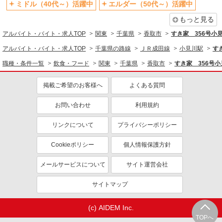
ミドル（40代～）活躍中
エルダー（50代～）活躍中
同じ特徴から求人を探す
もっと見る
未経験歓迎
高校生OK
アルバイト・バイト・求人TOP
関東
千葉県
香取市
すき家 356号小
大学生歓迎
ミドル（40代～）活躍中
アルバイト・バイト・求人TOP
千葉県の路線
ＪＲ成田線
小見川駅
す
週2～3日勤務OK
短時間勤務（1日4h以内）OK
職種・条件一覧
飲食・フード
関東
千葉県
香取市
すき家 356号
深夜
車通勤OK
扶養内勤務OK
交通費支給
掲載ご希望のお客様へ
よくある質問
社会保険あり
まかない・食事補助
お問い合わせ
利用規約
社員登用あり
リンクについて
プライバシーポリシー
Cookieポリシー
個人情報保護方針
メールサービスについて
サイト運営会社
サイトマップ
(c) AIDEM Inc.
TOPへ