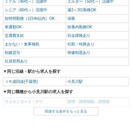
ミドル（40代～）活躍中
エルダー（50代～）活躍中
シニア（60代～）活躍中
週2～3日勤務OK
短時間勤務（1日4h以内）OK
深夜
車通勤OK
扶養内勤務OK
交通費支給
社会保険あり
まかない・食事補助
社割・特典あり
制服貸与
研修制度あり
社員登用あり
同じ沿線・駅から求人を探す
ＪＲ成田線(千葉県)
小見川駅
同じ職種から小見川駅の求人を探す
ファストフード・デリ
調理・調理補助・調理師
関連する条件をもっと見る
同じ雇用形態から小見川駅の求人を探す
アルバイト
パート