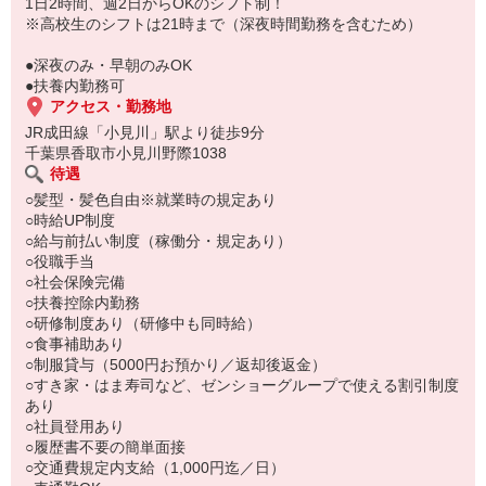
もちろん先輩クルーがしっかり教えてくれるので安心してくださ
1日2時間、週2日からOKのシフト制！
い。
※高校生のシフトは21時まで（深夜時間勤務を含むため）
●深夜のみ・早朝のみOK
●扶養内勤務可
アクセス・勤務地
JR成田線「小見川」駅より徒歩9分
千葉県香取市小見川野際1038
待遇
○髪型・髪色自由※就業時の規定あり
○時給UP制度
○給与前払い制度（稼働分・規定あり）
○役職手当
○社会保険完備
○扶養控除内勤務
○研修制度あり（研修中も同時給）
○食事補助あり
○制服貸与（5000円お預かり／返却後返金）
○すき家・はま寿司など、ゼンショーグループで使える割引制度
あり
○社員登用あり
○履歴書不要の簡単面接
○交通費規定内支給（1,000円迄／日）