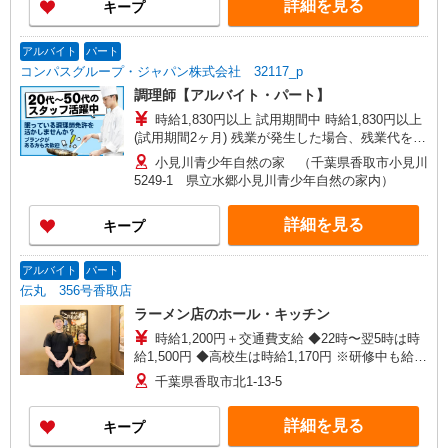
詳細を見る
キープ
アルバイト
パート
コンパスグループ・ジャパン株式会社 32117_p
調理師【アルバイト・パート】
時給1,830円以上 試用期間中 時給1,830円以上
(試用期間2ヶ月) 残業が発生した場合、残業代を1
分単位で別途支給します。
小見川青少年自然の家 （千葉県香取市小見川
5249-1 県立水郷小見川青少年自然の家内）
詳細を見る
キープ
アルバイト
パート
伝丸 356号香取店
ラーメン店のホール・キッチン
時給1,200円＋交通費支給 ◆22時〜翌5時は時
給1,500円 ◆高校生は時給1,170円 ※研修中も給与
の変動なし
千葉県香取市北1-13-5
詳細を見る
キープ