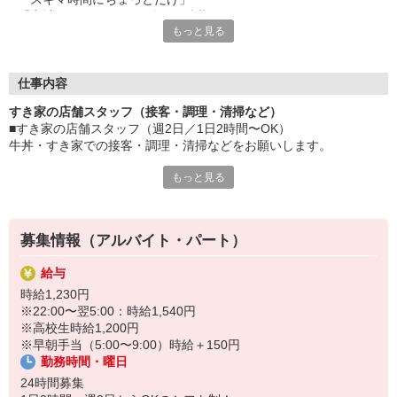
「家計に＋αするために多めに出勤」
もっと見る
など、自分らしく活躍できますよ。
≪ 働くメリットいっぱい ≫
■髪型・髪色自由
仕事内容
オシャレを捨てる必要はありません！
すき家の店舗スタッフ（接客・調理・清掃など）
■給与前払い可
■すき家の店舗スタッフ（週2日／1日2時間〜OK）
急な出費も安心♪
牛丼・すき家での接客・調理・清掃などをお願いします。
■社員登用あり
将来を考えている方は必見です。
もっと見る
具体的には・・・
お客様をきれいなお店でお迎え！
なか卯、かつ庵、ココス、ジョリーパスタ、ビッグボーイ、華屋
おいしい牛丼を！
与兵衛、オリーブの丘、焼肉いちばんなどを経営しているゼンシ
あなたの笑顔で！
ョーグループ！
募集情報（アルバイト・パート）
すばやく提供！
その中のひとつ『すき家』でお仕事しませんか？
給与
他にも、食材の調整や金銭管理、新しく入社したクルーの研修など
時給1,230円
様々なお仕事があります。
※22:00〜翌5:00：時給1,540円
セルフオーダー、セルフ会計で、現金の受け渡しはほとんどありま
※高校生時給1,200円
せん。※一部店舗を除く
※早朝手当（5:00〜9:00）時給＋150円
取り間違いもなく安心でスムーズ♪
勤務時間・曜日
マニュアルも用意していますので飲食店が初めての方でも大丈夫！
24時間募集