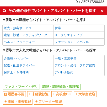
同じ特徴から小見川駅の求人を探す
ID：AE0717286638
履歴書不要
未経験歓迎
その他の条件でバイト・アルバイト・パートを探す
高校生OK
大学生歓迎
香取市の職種からバイト・アルバイト・パートを探す
主婦・主夫歓迎
フリーター歓迎
販売・接客サービス
営業
ミドル（40代～）活躍中
エルダー（50代～）活躍中
建築・設備・アクティブワーク
IT・クリエイティブ
シニア（60代～）活躍中
週2～3日勤務OK
ヘルス・ビューティー
ファッション・アパレル
短時間勤務（1日4h以内）OK
深夜
車通勤OK
香取市の人気の職種からバイト・アルバイト・パートを探す
扶養内勤務OK
交通費支給
社会保険あり
介護職・ヘルパー
一般・営業事務
まかない・食事補助
社割・特典あり
配送・配達ドライバー
フロント・受付・フロア案内
制服貸与
研修制度あり
保育士・保育補助
アパレル販売
社員登用あり
同じ職種から求人を探す
ファストフード・デリ
調理・調理補助・調理師
履歴書不要
未経験歓迎
高校生OK
大学生歓迎
飲食・フード
ファストフード・デリ
主婦・主夫歓迎
フリーター歓迎
調理・調理補助・調理師