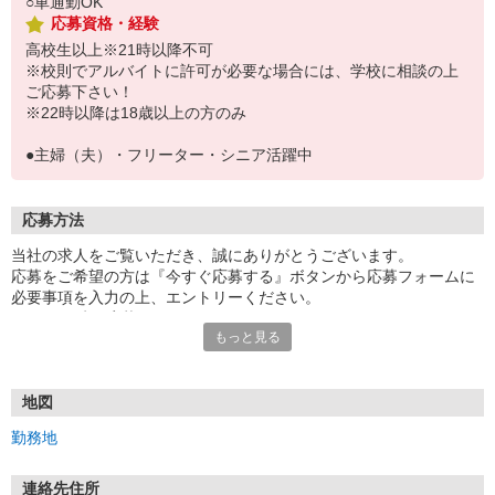
○車通勤OK
応募資格・経験
高校生以上※21時以降不可
※校則でアルバイトに許可が必要な場合には、学校に相談の上
ご応募下さい！
※22時以降は18歳以上の方のみ
●主婦（夫）・フリーター・シニア活躍中
応募方法
当社の求人をご覧いただき、誠にありがとうございます。
応募をご希望の方は『今すぐ応募する』ボタンから応募フォームに
必要事項を入力の上、エントリーください。
☆★☆24時間応募OK！☆★☆
もっと見る
・・・お願い・・・
応募の際は、連絡先に「携帯電話のアドレス」や「携帯電話の番
号」など
地図
普段つながりやすい連絡先を入力してください。
勤務地
連絡先住所