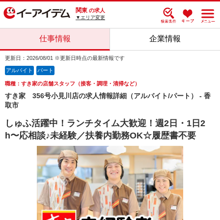
関東
の求人
▼エリア変更
仕事情報
企業情報
更新日：2026/08/01 ※更新日時点の最新情報です
アルバイト
パート
職種：すき家の店舗スタッフ（接客・調理・清掃など）
すき家 356号小見川店の求人情報詳細（アルバイト/パート） - 香
取市
しゅふ活躍中！ランチタイム大歓迎！週2日・1日2
h〜応相談♪未経験／扶養内勤務OK☆履歴書不要