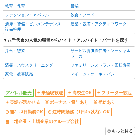
フリーター歓迎
英語が活かせる
教育・保育
営業
ボーナス・賞与あり
昇給あり
ファッション・アパレル
飲食・フード
週2～3日勤務OK
短時間勤務（1日4h以内）OK
清掃・警備・ビルメンテナンス・
建築・設備・アクティブワーク
上場企業・上場企業のグループ会
扶養内勤務OK
設備管理
社
八千代市の人気の職種からバイト・アルバイト・パートを探す
交通費支給
社会保険あり
弁当・惣菜
サービス提供責任者・ソーシャル
社員登用あり
ワーカー
同じ職種から求人を探す
清掃・ハウスクリーニング
ファミリーレストラン・回転寿司
ファッション・アパレル
家電・携帯販売
スイーツ・ケーキ・パン
アパレル販売
アパレル販売
未経験歓迎
高校生OK
フリーター歓迎
同じ特徴から求人を探す
英語が活かせる
ボーナス・賞与あり
昇給あり
未経験歓迎
高校生OK
週2～3日勤務OK
短時間勤務（1日4h以内）OK
英語が活かせる
ボーナス・賞与あり
上場企業・上場企業のグループ会社
週2～3日勤務OK
短時間勤務（1日4h以内）OK
上場企業・上場企業のグループ会
扶養内勤務OK
もっと見る
社