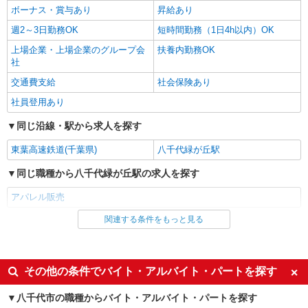
ボーナス・賞与あり
昇給あり
週2～3日勤務OK
短時間勤務（1日4h以内）OK
上場企業・上場企業のグループ会
扶養内勤務OK
社
交通費支給
社会保険あり
社員登用あり
同じ沿線・駅から求人を探す
東葉高速鉄道(千葉県)
八千代緑が丘駅
同じ職種から八千代緑が丘駅の求人を探す
アパレル販売
関連する条件をもっと見る
同じ雇用形態から八千代緑が丘駅の求人を探す
アルバイト
パート
同じ特徴から八千代緑が丘駅の求人を探す
その他の条件でバイト・アルバイト・パートを探す
未経験歓迎
高校生OK
八千代市の職種からバイト・アルバイト・パートを探す