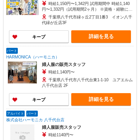
時給1,150円〜1,342円 試用期間中 時給1,140
円〜1,332円（試用期間2ヶ月） ※資格・経験によ
る
千葉県八千代市緑ヶ丘2丁目1番3 イオン八千
代緑が丘店3F
詳細を見る
キープ
パート
HARMONICA（ハーモニカ）
婦人服の販売スタッフ
時給1,140円〜
千葉県八千代市八千代台東1-1-10 ユアエルム
八千代台店 2F
詳細を見る
キープ
アルバイト
パート
株式会社ハーモニカ 八千代台店
婦人服販売スタッフ
時給1140円〜