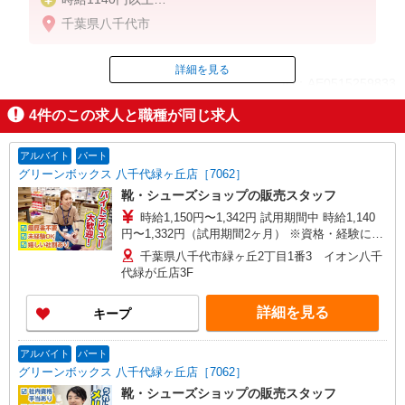
高校生時給1140円以上
千葉県八千代市
詳細を見る
ID：AE0515259833
4
件のこの求人と職種が同じ求人
掲載期間終了
アルバイト
パート
グリーンボックス 八千代緑ヶ丘店［7062］
靴・シューズショップの販売スタッフ
時給1,150円〜1,342円 試用期間中 時給1,140
円〜1,332円（試用期間2ヶ月） ※資格・経験によ
る
千葉県八千代市緑ヶ丘2丁目1番3 イオン八千
代緑が丘店3F
詳細を見る
キープ
アルバイト
パート
グリーンボックス 八千代緑ヶ丘店［7062］
靴・シューズショップの販売スタッフ