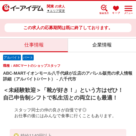
関東
の求人
▼エリア変更
この求人の応募期間は既に終了しております。
仕事情報
企業情報
アルバイト
パート
職種：ABCマートのショップスタッフ
ABC-MARTイオンモール八千代緑が丘店のアパレル販売の求人情報
詳細（アルバイト/パート） - 八千代市
＜未経験歓迎＞「靴が好き！」という方はぜひ！
自己申告制シフトで私生活との両立にも最適！
スタッフ同士の仲の良さが自慢です◎
お仕事の後にはみんなで食事に行くこともあります。
時給1140円以上