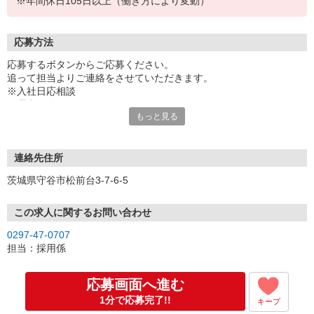
※年間休日105日以上（働き方により変動）
応募方法
応募するボタンからご応募ください。
追って担当よりご連絡をさせていただきます。
※入社日応相談
★選考について
もっと見る
・書類選考
↓
・面接（1回）
↓
連絡先住所
・内定
茨城県守谷市松前台3‐7‐6‐5
面接後3日以内に結果をお知らせいたします。
この求人に関するお問い合わせ
0297-47-0707
担当：採用係
応募画面へ進む
1分で応募完了!!
キープ