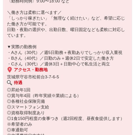
8:45 出社・準備
〈勤務時間例〉9:00〜18:00 など
9:30 出動
11:00 帰社・車両整備
＼働き方は柔軟に選べます／
12:00 休憩
「しっかり稼ぎたい」「無理なく続けたい」など、希望に応じ
15:00 出動
た働き方が可能です。
17:30 日報作成
日勤・夜勤の選択や、出勤日数、曜日固定なども柔軟に対応し
18:00 退勤
ています。
※出動回数は日によって変動します
▼実際の勤務例
★やりがいポイント
・Aさん（30代）／週5日勤務＋夜勤ありでしっかり収入重視
・現場で直接「ありがとう」と言われる仕事
・Bさん（40代）／日勤のみ＋週休2日で安定した働き方
・トラブル解決の達成感が大きい
・Cさん（30代）／週休3日＋日勤中心で私生活と両立
・スキルが増えるほど収入につながる
アクセス・勤務地
茨城県守谷市松前台3-7-6-5
★研修・フォロー体制
待遇
・先輩同行によるOJT
◎昇給年1回
・約1ヶ月で基礎習得
◎賞与年4回（昨年実績※業績による）
・資格取得費用は会社負担
◎各種社会保険完備
・段階的に業務を広げられる環境
◎スマートフォン支給
◎資格取得制度あり
◎1食150円程度の食事つき（週2回程度、昼夜食提供します）
※希望者のみ
◎車通勤可