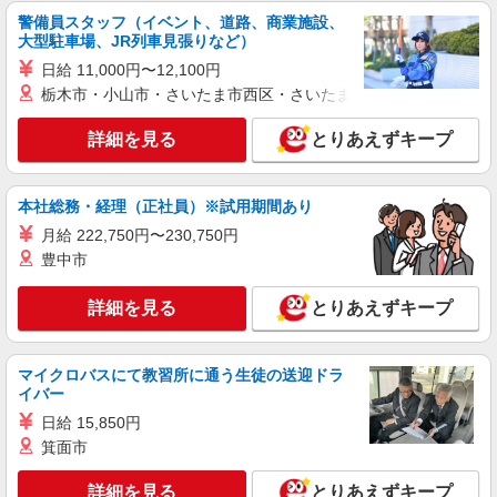
警備員スタッフ（イベント、道路、商業施設、
大型駐車場、JR列車見張りなど）
日給 11,000円〜12,100円
栃木市・小山市・さいたま市西区・さいたま市岩槻区・久喜市・
詳細を見る
とりあえずキープ
本社総務・経理（正社員）※試用期間あり
月給 222,750円〜230,750円
豊中市
詳細を見る
とりあえずキープ
マイクロバスにて教習所に通う生徒の送迎ドラ
イバー
日給 15,850円
箕面市
詳細を見る
とりあえずキープ