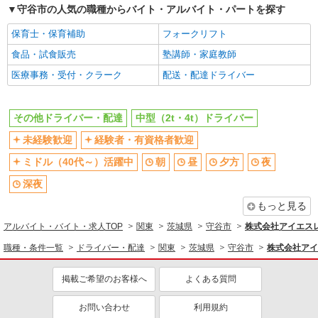
守谷市の人気の職種からバイト・アルバイト・パートを探す
保育士・保育補助
フォークリフト
食品・試食販売
塾講師・家庭教師
医療事務・受付・クラーク
配送・配達ドライバー
その他ドライバー・配達
中型（2t・4t）ドライバー
未経験歓迎
経験者・有資格者歓迎
ミドル（40代～）活躍中
朝
昼
夕方
夜
深夜
もっと見る
アルバイト・バイト・求人TOP
関東
茨城県
守谷市
株式会社アイエス
職種・条件一覧
ドライバー・配達
関東
茨城県
守谷市
株式会社アイ
掲載ご希望のお客様へ
よくある質問
お問い合わせ
利用規約