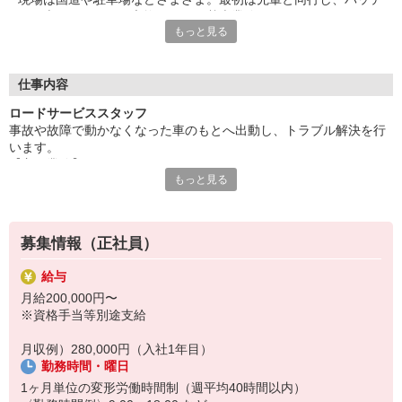
リー上がりやタイヤ交換といった基本業務からスタートします。
もっと見る
約1ヶ月で業務の流れを覚え、少しずつレッカー搬送やクレーン
作業へとステップアップしていけます。
普通免許から始められ、大型・けん引・クレーンなどの資格は会
社が取得費用を全額負担。
仕事内容
できる業務が増えるほど手当が支給され、収入アップにつながり
ロードサービススタッフ
ます。
事故や故障で動かなくなった車のもとへ出動し、トラブル解決を行
賞与は年4回支給（業績による）で、安定収入を目指せるのも特
います。
徴です。
【主な業務】
また、週休2日〜3日、日勤・夜勤の選択など働き方の自由度が高
もっと見る
・故障車・事故車の搬送（レッカー車）
く、ライフスタイルに合わせて長く続けやすい環境です。
・バッテリー上がり対応
人から直接感謝されるやりがいを感じながら、手に職をつけて成
・タイヤ交換
長できる仕事です。
・脱輪・横転車の引き上げ作業
募集情報（正社員）
・大型車両の対応、廃車手続き など
給与
【入社後の流れ】
月給200,000円〜
最初の約1ヶ月は先輩社員と同行。
※資格手当等別途支給
工具の使い方や現場対応を基礎から習得します。
【ステップアップ】
月収例）280,000円（入社1年目）
軽作業 → レッカー業務 → クレーン作業 → 大型車対応
勤務時間・曜日
できる業務が増えると手当で給与に反映されます。
【1日の流れ（例）】
1ヶ月単位の変形労働時間制（週平均40時間以内）