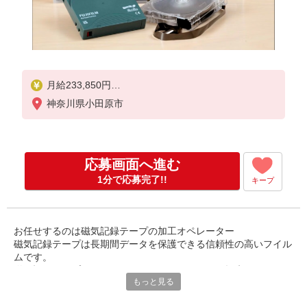
月給233,850円
※勤務実績（シフトなど）に応じて手当額が変動し
神奈川県小田原市
ます。
月収例
【4直3交代勤務】306,950円
応募画面へ進む
内訳：本給233,850円、交代手当34,400円、夜業手当
38,700円
1分で応募完了!!
キープ
お任せするのは磁気記録テープの加工オペレーター
磁気記録テープは長期間データを保護できる信頼性の高いフイル
ムです。
磁気記録テープはサイバーアタックによるデータ損失のリスクか
もっと見る
ら大切なデータを守れる製品です。