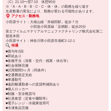
（C）21:10〜翌7:10 休憩90分
「思っていたよりイイかも！」そんな声も多数。
※「A・A・B・B・C・C・休・休」の勤務を繰り返す
少しでも気になったら、まずはお気軽にご応募ください！
生産数量の変化により、勤務が変わる可能性があります。
アクセス・勤務地
小田原サイト：大雄山線「井細田駅」徒歩７分
小田急小田原線「足柄駅」徒歩20分
富士フイルムマテリアルマニュファクチャリング株式会社第二
製造本部
小田原サイト：神奈川県小田原市扇町2-12-1
待遇
■賞与年2回
■昇給あり
■各種手当（深夜・交代・残業・休出等）
■社会保険完備
■試用期間3ヶ月（同条件）
■交通費規定支給
■車通勤可
■遠距離通勤者への賃貸料補助あり
■個人ロッカー
■制服・安全靴貸与
■社員食堂（定食や麺類等）
■電子レンジ・冷蔵庫使用可
■冷凍食品完備