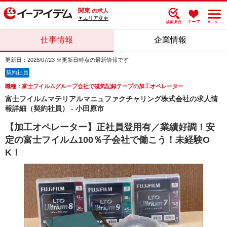
関東
の求人
▼エリア変更
仕事情報
企業情報
更新日：2026/07/23 ※更新日時点の最新情報です
契約社員
職種：富士フイルムグループ会社で磁気記録テープの加工オペレーター
富士フイルムマテリアルマニュファクチャリング株式会社の求人情
報詳細（契約社員） - 小田原市
【加工オペレーター】正社員登用有／業績好調！安
定の富士フイルム100％子会社で働こう！未経験O
K！