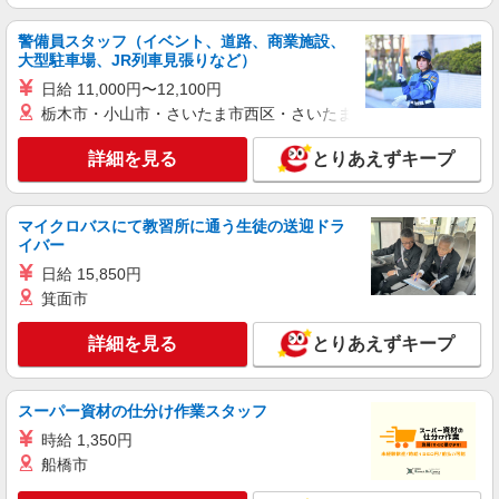
警備員スタッフ（イベント、道路、商業施設、
詳細を見る
キープ
大型駐車場、JR列車見張りなど）
日給 11,000円〜12,100円
派遣社員
栃木市・小山市・さいたま市西区・さいたま市岩槻区・久喜市・
株式会社Free
レンタカーの洗車
詳細を見る
とりあえずキープ
スタート時ボーナス時給1,700円〜2,125円（基
本時給1600） 月収例 入社1年目 299,200円〜
374,000 ※能力経験、残業時間による (月22日出
神奈川県小田原市桑原 ※詳細は面接時にご案
マイクロバスにて教習所に通う生徒の送迎ドラ
勤) 昇給・交通費・時間外手当など各種手当あり
内致します
イバー
日給 15,850円
詳細を見る
キープ
箕面市
派遣社員
詳細を見る
とりあえずキープ
株式会社Free
コスメ商品のラベル貼り・検品
スーパー資材の仕分け作業スタッフ
時給1,250円〜1,500円 月収例 入社1年目 25
歳 182,700円〜212,700 ※能力経験による 昇
時給 1,350円
給・交通費・時間外手当など各種手当あり
船橋市
神奈川県小田原市前川 ※詳細は面接時にご案
内致します