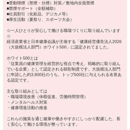
■受動喫煙（禁煙・分煙）対策／敷地内全面禁煙
■禁煙サポート（全額補助）
■社員割引（化粧品、デジカメ等）
■厚生活動（夏祭り、スポーツ大会）
☆一人ひとりが安心して働ける職場づくりに取り組んでいます
☆
経済産業省と日本健康会議が主催する「健康経営優良法人2026
（大規模法人部門）ホワイト500」に認定されてました。
ホワイト500とは
「従業員の健康管理を経営的な視点で考え、戦略的に取り組ん
でいる企業」として認定される顕彰制度です。大規模法人部門
に申請した約3,800社のうち、トップ500社に与えられる名誉あ
る認定です。
主な取り組みとしては
・職場環境改善（休暇促進、労働時間管理）
・メンタルヘルス対策
・健康増進活動の推進
これらの施策を通じ健康や働きやすさにしっかり配慮した、長
く安心して働ける環境が整っています。