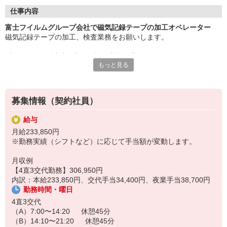
経験・資格は不問です。
基本的な業務フローやお仕事のコツはしっかり伝授していきま
仕事内容
す。
富士フイルムグループ会社で磁気記録テープの加工オペレーター
未経験の方も安心して始められますよ。
磁気記録テープの加工、検査業務をお願いします。
充実の待遇も見逃せないポイントです！
●加工ラインの補助作業・監視・点検作業
■昇給あり
もっと見る
●加工機の管理・点検・操作
■賞与年2回
●完成品の検査
■正社員登用制度
など
■各種手当など
募集情報（契約社員）
クリーンルーム内での作業で、24時間空調完備の環境でのお仕事で
「交替勤務って大変そう…」そう思っている方に伝えたい！実は
す。
けっこう働きやすいんです◎
給与
すべて未経験でもはじめられる簡単な作業となります。
月給233,850円
複雑な作業ではなく、15〜20人のチームで動かします。
例えば、土日休みの週もあれば、平日休みの週もあり、
※勤務実績（シフトなど）に応じて手当額が変動します。
平日休みの日には混雑を避けてショッピングモールでゆっくりお
●「求めている人材」〜こんな方にぴったりなお仕事です。〜
買い物♪
月収例
・計画通りものごとを進めることにやりがいを感じられる方
銀行や市役所などの用事も、有休を使わずにサクッと済ませられ
【4直3交代勤務】306,950円
・疑問や不安を質問できる方
ます。
内訳：本給233,850円、交代手当34,400円、夜業手当38,700円
・チャレンジ意欲のある方
勤務時間・曜日
・仕事にやりがいを求めている方
もちろん土日休みの週もあるので、家族や友人との予定もバッチ
・ものづくりに興味のある方
4直3交代
リ合わせられます！
（A）7:00〜14:20 休憩45分
「自分の時間」もしっかり大切にできる働き方が叶います。
（B）14:10〜21:20 休憩45分