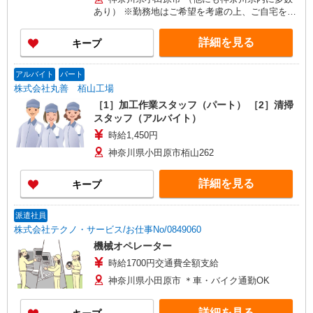
あり） ※勤務地はご希望を考慮の上、ご自宅を中
心に通勤時間120分圏内のエリアとなります。（転
勤なし）
詳細を見る
キープ
アルバイト
パート
株式会社丸善 栢山工場
［1］加工作業スタッフ（パート） ［2］清掃
スタッフ（アルバイト）
時給1,450円
神奈川県小田原市栢山262
詳細を見る
キープ
派遣社員
株式会社テクノ・サービス/お仕事No/0849060
機械オペレーター
時給1700円交通費全額支給
神奈川県小田原市 ＊車・バイク通勤OK
詳細を見る