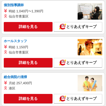
機械の組立作業
個別指導講師
時給1400円交通費全額支給
時給 1,040円〜1,390円
神奈川県小田原市 ＊車・バイク通勤OK
仙台市青葉区
詳細を見る
とりあえずキープ
詳細を見る
キープ
派遣社員
ホールスタッフ
株式会社ユース.GF 横浜支店/g05_0205
時給 1,150円
フォークリフトスタッフ
仙台市青葉区
時給1500円
神奈川県小田原市
詳細を見る
とりあえずキープ
詳細を見る
キープ
総合病院の清掃
正社員
職業紹介
月給 257,400円
株式会社リオン
港区
オフィス家具の製造スタッフ
月給245,000円〜280,000円（経験・能力によ
詳細を見る
とりあえずキープ
る）