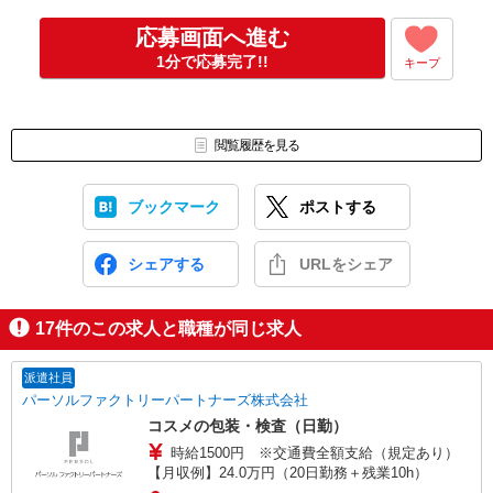
【在職中の方へ】
応募画面へ進む
日中の連絡が難しい、そんな方は遅い時間でもメール送付いただけ
1分で応募完了!!
キープ
れば問題ありません。
面接日・入社時期など、できる限りご希望を考慮の上で決定致しま
す。
閲覧履歴を見る
＜弊社は、応募フォームにご入力して頂いた性別および生年月日を
選考に使用致しません＞
ブックマーク
ポストする
シェアする
URLをシェア
17
件のこの求人と職種が同じ求人
派遣社員
パーソルファクトリーパートナーズ株式会社
コスメの包装・検査（日勤）
時給1500円 ※交通費全額支給（規定あり）
【月収例】24.0万円（20日勤務＋残業10h）