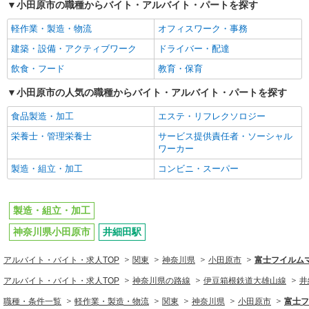
小田原市の職種からバイト・アルバイト・パートを探す
軽作業・製造・物流
オフィスワーク・事務
建築・設備・アクティブワーク
ドライバー・配達
飲食・フード
教育・保育
小田原市の人気の職種からバイト・アルバイト・パートを探す
食品製造・加工
エステ・リフレクソロジー
栄養士・管理栄養士
サービス提供責任者・ソーシャル
ワーカー
製造・組立・加工
コンビニ・スーパー
製造・組立・加工
神奈川県小田原市
井細田駅
アルバイト・バイト・求人TOP
関東
神奈川県
小田原市
富士フイルム
アルバイト・バイト・求人TOP
神奈川県の路線
伊豆箱根鉄道大雄山線
井
職種・条件一覧
軽作業・製造・物流
関東
神奈川県
小田原市
富士フ