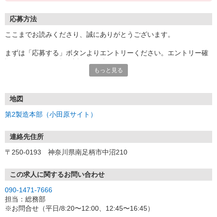
応募方法
ここまでお読みくださり、誠にありがとうございます。
まずは「応募する」ボタンよりエントリーください。エントリー確
認後、こちらより折り返しのご連絡をさせて頂きます。
もっと見る
※折り返しのご連絡は@job-gear-ats.comからメールをお送り致し
ますので受信の設定をお願い致します。
※7/25〜8/2は夏季連休期間になります。
この期間中のご応募へのお返事は、8/3(月)以降とさせていただき
地図
ますのでご了承ください。
第2製造本部（小田原サイト）
＜入社までの流れ＞
面接日を設定（メール）
連絡先住所
※応募・業務の状況により事前に書類審査を行う場合がございま
〒250-0193 神奈川県南足柄市中沼210
す。
→面接（遠隔地の方・オンライン希望の方はZoom等での面接も対
応可）
この求人に関するお問い合わせ
→健康診断
090-1471-7666
→内定！
担当：総務部
→お仕事スタート！
※お問合せ（平日/8:20〜12:00、12:45〜16:45）
※面接日や勤務開始日もお気軽にご相談ください。