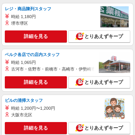
神奈川県小田原市
レジ・商品陳列スタッフ
詳細を見る
キープ
時給 1,180円
堺市堺区
正社員
三菱ケミカルハイテクニカ株式会社（小田原地区）
詳細を見る
とりあえずキープ
【3交替勤務】OPC（有機光導電体）ドラム製
造の工場内作業スタッフ
ベルク各店での店内スタッフ
月給277,400円〜312,400円 ※年齢や経験に応
じて変動有 ※交替勤務関連手当含む 試用期間3ヵ
時給 1,065円
月（雇用条件は本採用時と同じ） ・昇給年1回 ・
三菱ケミカルハイテクニカ株式会社（小田原地
古河市・佐野市・前橋市・高崎市・伊勢崎市・太田市・館林市・
賞与年2回（前年度実績4.56ヶ月分）
区） 〒2500862神奈川県小田原市成田1060
詳細を見る
とりあえずキープ
詳細を見る
キープ
ビルの清掃スタッフ
職業紹介
株式会社ＭＯＤＥ
時給 1,200円〜1,200円
組立・軽作業スタッフ
大阪市北区
時給1700円〜2125円 月収例32万円 / 残業・深
夜・その他手当含む 一般物件、レオパレス→住み
詳細を見る
とりあえずキープ
込みでお仕事可能★☆ 綺麗な1R、1Kをご用意☆
神奈川県小田原市