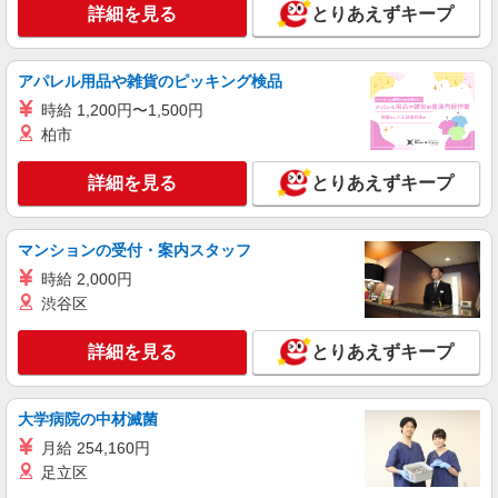
詳細を見る
とりあえずキープ
詳細を見る
キープ
アパレル用品や雑貨のピッキング検品
派遣社員
株式会社Free
時給 1,200円〜1,500円
柏市
化粧品の検品・箱詰め
時給1,250円〜1,500円 月収例 入社1年目 25
詳細を見る
歳 182,700円〜212,700 ※能力経験による 昇
とりあえずキープ
給・交通費・時間外手当など各種手当あり
神奈川県小田原市前川 ※詳細は面接時にご案
内致します
マンションの受付・案内スタッフ
詳細を見る
時給 2,000円
キープ
渋谷区
詳細を見る
とりあえずキープ
大学病院の中材滅菌
月給 254,160円
足立区