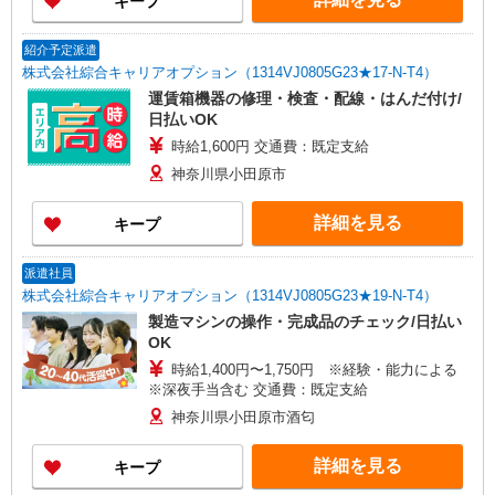
キープ
紹介予定派遣
株式会社綜合キャリアオプション（1314VJ0805G23★17-N-T4）
運賃箱機器の修理・検査・配線・はんだ付け/
日払いOK
時給1,600円 交通費：既定支給
神奈川県小田原市
詳細を見る
キープ
派遣社員
株式会社綜合キャリアオプション（1314VJ0805G23★19-N-T4）
製造マシンの操作・完成品のチェック/日払い
OK
時給1,400円〜1,750円 ※経験・能力による
※深夜手当含む 交通費：既定支給
神奈川県小田原市酒匂
詳細を見る
キープ