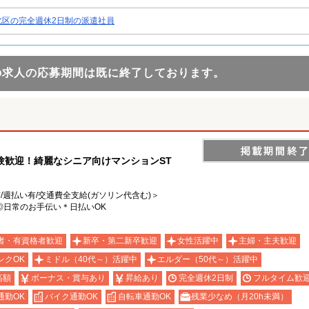
北区の完全週休2日制の派遣社員
の求人の応募期間は既に終了しております。
験歓迎！綺麗なシニア向けマンションST
有/週払い有/交通費全支給(ガソリン代含む)＞
◎日常のお手伝い＊日払いOK
者・有資格者歓迎
新卒・第二新卒歓迎
女性活躍中
主婦・主夫歓迎
ンクOK
ミドル（40代～）活躍中
エルダー（50代～）活躍中
高額
ボーナス・賞与あり
昇給あり
完全週休2日制
フルタイム歓
通勤OK
バイク通勤OK
自転車通勤OK
残業少なめ（月20h未満）