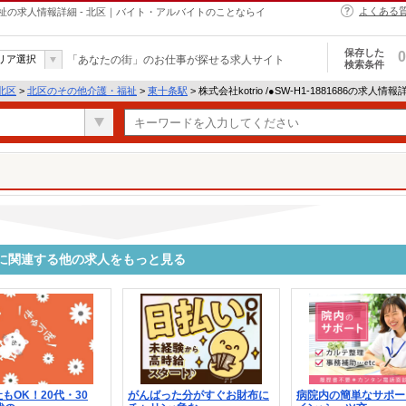
よくある
他介護・福祉の求人情報詳細 - 北区｜バイト・アルバイトのことならイ
保存した
0
リア選択
「あなたの街」のお仕事が探せる求人サイト
検索条件
北区
>
北区のその他介護・福祉
>
東十条駅
> 株式会社kotrio /●SW-H1-1881686の求人情報
81686に関連する他の求人をもっと見る
もOK！20代・30
がんばった分がすぐお財布に
病院内の簡単なサポー