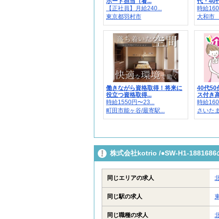
ポート担当（看...
代・40代
【正社員】月給240...
時給160
東京都羽村市
大和市 
働きながら資格取得！将来に
40代5
役立つ資格取得...
ス付き高齢
時給1550円〜23...
時給160
町田市能ヶ谷/最寄駅...
さいた
株式会社kotrio /●SW-H1-18
同じエリアの求人
同じ駅の求人
同じ職種の求人