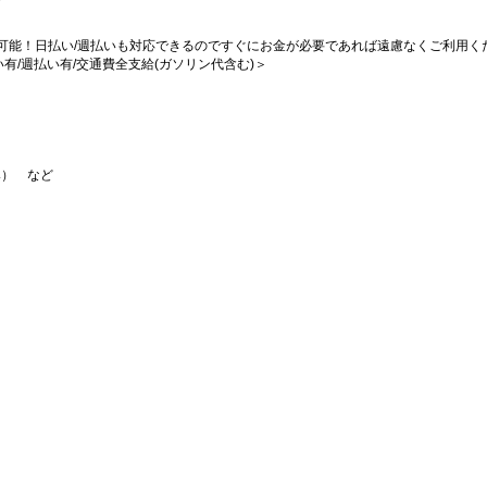
可能！日払い/週払いも対応できるのですぐにお金が必要であれば遠慮なくご利用く
払い有/週払い有/交通費全支給(ガソリン代含む)＞
み） など