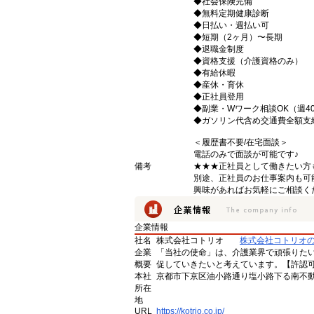
◆社会保険完備
◆無料定期健康診断
◆日払い・週払い可
◆短期（2ヶ月）〜長期
◆退職金制度
◆資格支援（介護資格のみ）
◆有給休暇
◆産休・育休
◆正社員登用
◆副業・Wワーク相談OK（週4
◆ガソリン代含め交通費全額支
＜履歴書不要/在宅面談＞
電話のみで面談が可能です♪
備考
★★★正社員として働きたい方
別途、正社員のお仕事案内も可
興味があればお気軽にご相談く
企業情報
社名
株式会社コトリオ
株式会社コトリオ
企業
「当社の使命」は、介護業界で頑張りた
概要
促していきたいと考えています。【許認可番号】
本社
京都市下京区油小路通り塩小路下る南不動
所在
地
URL
https://kotrio.co.jp/