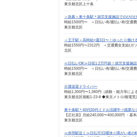
東京都北区上十条
＜急募＞東十条駅＊就労支援施設でのびのび
時給1500円〜 ＜日払い有/週払い有/交通
東京都北区
＜王子駅＞高時給×週3日〜！ゆったり働け
時給1550円〜2312円 ＜交通費全支給(ガ
北区
≪日払いOK≫日収1.2万円超！就労支援施設
時給1500円〜 ＜日払い有/週払い有/交通
東京都北区
介護送迎ドライバー
時給1,300円〜1,380円（経験・能力等によ
東京都北区堀船1-23-8 ◆東京メトロ/都
東十条駅＊40代50代ミドル活躍中⇒残業
東京都北区
≪赤羽駅近く≫日払可/日曜休☆障がい者の