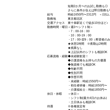
短期2か月〜のお試し勤務も◎
さらに条件が合えば即日勤務も
給与
時給1650円〜2312円 ＜日
勤務地
東京都北区
交通アクセス
東十条駅近くで徒歩10分ほど♪
勤務時間・曜日
＜週3〜シフト制＞
・7：00-16：00
・10：00-19：00
・17：00-翌9：00（希望者の
★休憩1時間 ※夜勤は2時間
★残業なし
★上記以外のシフトも相談OK
応募資格・経験
◆未経験歓迎！
◆介護資格をお持ちの方優遇
◆無資格でも相談OK
◆年齢不問
◆性別不問
◆学歴不問
・未経験：時給1550円〜
・初任者研修：時給1650円〜
・介護福祉士：時給1850円〜
休日・休暇
＜休日＞
・シフト制(最大4日のお休み)
・土日休みも相談OK
待遇
※各種規定有