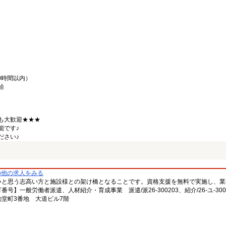
0時間以内）
給
も大歓迎★★★
能です♪
ださい♪
の他の求人をみる
いと思う志高い方と施設様との架け橋となることです。資格支援を無料で実施し、業
一般労働者派遣、人材紹介・育成事業 派遣/派26-300203、紹介/26-ユ-300
堂町3番地 大道ビル7階