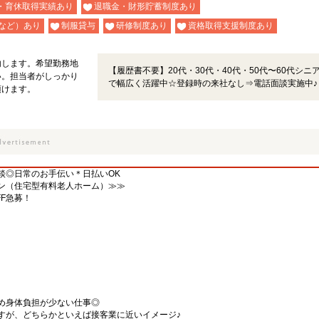
・育休取得実績あり
退職金・財形貯蓄制度あり
など）あり
制服貸与
研修制度あり
資格取得支援制度あり
内します。希望勤務地
【履歴書不要】20代・30代・40代・50代〜60代シニ
い。担当者がしっかり
で幅広く活躍中☆登録時の来社なし⇒電話面談実施中♪
頂けます。
談◎日常のお手伝い＊日払いOK
ン（住宅型有料老人ホーム）≫≫
FF急募！
め身体負担が少ない仕事◎
すが、どちらかといえば接客業に近いイメージ♪