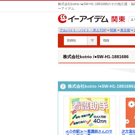
株式会社kotrio /●SW-H1-1881686のその
ーアイデム
エ
関東
アルバイト・バイト・求人TOP
>
関東
>
東京都
>
勤務地
職種
株式会社kotrio /●SW-H1-1881686
株式会社kotrio /●SW-H1-18
≪小作駅≫〜看護師さんのサ
夕方退社