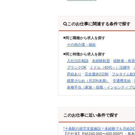
このお仕事に関連する条件で探す
同じ職種から求人を探す
その他介護・福祉
同じ特徴から求人を探す
入社日応相談
未経験歓迎
経験者・有資
ブランクOK
ミドル（40代～）活躍中
昇給あり
完全週休2日制
フルタイム歓
残業少なめ（月20h未満）
交通費支給
各種手当（家族・役職・インセンティブ
このお仕事に近い条件で探す
*十条駅の就労支援施設＊未経験でも月給2