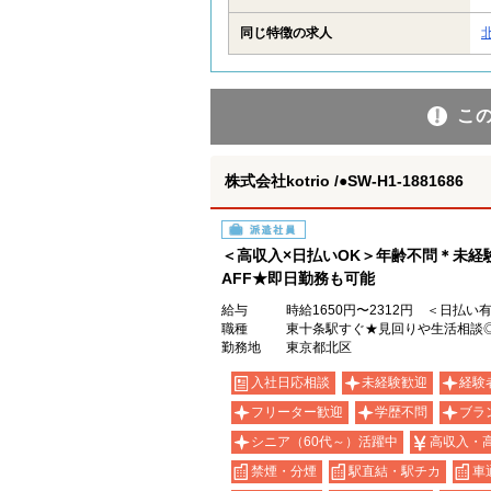
同じ特徴の求人
こ
株式会社kotrio /●SW-H1-1881686
派遣社員
＜高収入×日払いOK＞年齢不問＊未経
AFF★即日勤務も可能
給与
時給1650円〜2312円 ＜日払い
職種
東十条駅すぐ★見回りや生活相談
勤務地
東京都北区
入社日応相談
未経験歓迎
経験
フリーター歓迎
学歴不問
ブラ
シニア（60代～）活躍中
高収入・
禁煙・分煙
駅直結・駅チカ
車