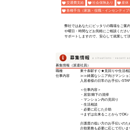
交通費支給
社会保険あり
産休
各種手当（家族・役職・インセンティブ
弊社ではあなたにピッタリの職場をご案
や曜日・時間などお気軽にご相談くださ
サポートしますので、安心して就業して
募集情報（派遣社員）
職種
東十条駅すぐ★見回りや生活相
仕事内容
≫≫綺麗なシニア向けマンショ
入居者様の日常のお手伝いSTA
＜仕事内容＞
・居室/廊下の清掃
・マンション内の見回り
・生活相談
・必要に応じた介助
⇒まずは出来ることからでOK♪
介護度の低い方のお手伝いのた
介助業務も必要に応じて行いま