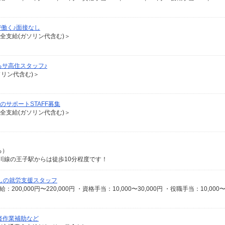
働く♪面接なし
費全支給(ガソリン代含む)＞
るサ高住スタッフ♪
ソリン代含む)＞
のサポートSTAFF募集
費全支給(ガソリン代含む)＞
る）
電荒川線の王子駅からは徒歩10分程度です！
なしの就労支援スタッフ
軽作業補助など