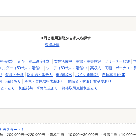
同じ雇用形態から求人を探す
派遣社員
格者歓迎
新卒・第二新卒歓迎
女性活躍中
主婦・主夫歓迎
フリーター歓迎
エルダー（50代～）活躍中
シニア（60代～）活躍中
高収入・高額
ボーナス・
迎
禁煙・分煙
駅直結・駅チカ
車通勤OK
バイク通勤OK
自転車通勤OK
社会保険あり
産休・育休取得実績あり
退職金・財形貯蓄制度あり
など）あり
制服貸与
研修制度あり
資格取得支援制度あり
4万円スタート！