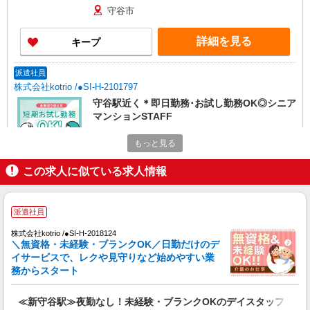
守谷市
詳細を見る
キープ
派遣社員
株式会社kotrio /●SI-H-2101797
守谷駅近く＊即日勤務･お試し勤務OK◎シニア
マンションSTAFF
時給1600円〜2250円 ＜日払い有/週払い有/交
もっと見る
通費全支給(ガソリン代含む)＞
守谷市
この求人に似ている求人情報
詳細を見る
キープ
派遣社員
アルバイト
パート
派遣社員
株式会社kotrio /●SI-H-2018124
日研トータルソーシング株式会社 メディカルケア事業部/柏オフィス
＼無資格・未経験・ブランクOK／日勤だけのデ
【看護助手】
イサービスで、レクや見守りなど始めやすい業
看護助手（ナースエイド）
務からスタート
時給1,280円 ★週払いOK（規定あり） ※給与
幅は経験・能力による
≪新守谷駅≫夜勤なし！未経験・ブランクOKのデイスタッフ