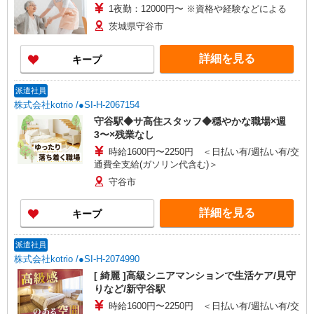
1夜勤：12000円〜 ※資格や経験などによる
茨城県守谷市
詳細を見る
キープ
派遣社員
株式会社kotrio /●SI-H-2067154
守谷駅◆サ高住スタッフ◆穏やかな職場×週
3〜×残業なし
時給1600円〜2250円 ＜日払い有/週払い有/交
通費全支給(ガソリン代含む)＞
守谷市
詳細を見る
キープ
派遣社員
株式会社kotrio /●SI-H-2074990
[ 綺麗 ]高級シニアマンションで生活ケア/見守
りなど/新守谷駅
時給1600円〜2250円 ＜日払い有/週払い有/交