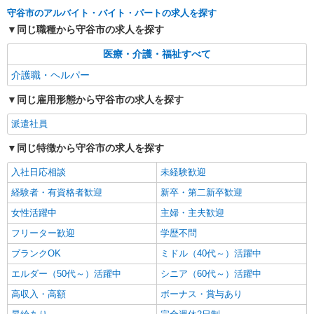
詳細を見る
キープ
守谷市のアルバイト・バイト・パートの求人を探す
同じ職種から守谷市の求人を探す
派遣社員
医療・介護・福祉すべて
株式会社ブレイブ（マイナビグループ）/MDK12
介護スタッフ ◆デイサービス、サービス付き
介護職・ヘルパー
高齢者向け住宅、グループホームなど様々な勤
同じ雇用形態から守谷市の求人を探す
務先から選べます。
未経験：時給1450〜1650円（資格・経験によ
る） 経験者：時給1650〜1850円（資格・経験によ
派遣社員
る） ◎月収例 時給1850円×1日8時間×22日（週5
茨城県守谷市 【最寄駅】 ◆各線「守谷駅」 ◆
日）＝32万5600円 ◆昇給あり ◆支払い方法 ※日
関東鉄道常総線「新守谷駅」 ◆関東鉄道常総線
同じ特徴から守谷市の求人を探す
払い/週払い/月払い対応も可能です。詳しくは面談
「南守谷駅」 ★その他、近隣に多数勤務地ありま
時にご相談ください。 ◆交通費：別途全額支給 ※
入社日応相談
す！
未経験歓迎
詳細を見る
キープ
当社規定あり
経験者・有資格者歓迎
新卒・第二新卒歓迎
派遣社員
女性活躍中
主婦・主夫歓迎
株式会社kotrio /●SI-H-2067194
フリーター歓迎
学歴不問
守谷駅＊年齢不問◎未経験から安定した業界へ
ブランクOK
＊サ高住
ミドル（40代～）活躍中
時給1600円〜2250円 ＜日払い有/週払い有/交
エルダー（50代～）活躍中
シニア（60代～）活躍中
通費全支給(ガソリン代含む)＞
高収入・高額
ボーナス・賞与あり
守谷市