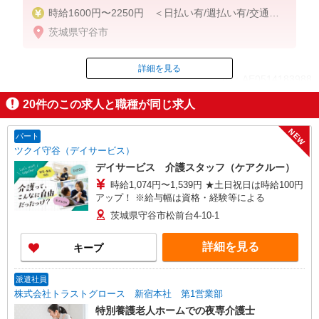
時給1600円〜2250円 ＜日払い有/週払い有/交通費
全支給(ガソリン代含む)＞
茨城県守谷市
詳細を見る
ID：AE0514183988
20
件のこの求人と職種が同じ求人
掲載期間終了
NEW
パート
ツクイ守谷（デイサービス）
デイサービス 介護スタッフ（ケアクルー）
時給1,074円〜1,539円 ★土日祝日は時給100円
アップ！ ※給与幅は資格・経験等による
茨城県守谷市松前台4-10-1
詳細を見る
キープ
派遣社員
株式会社トラストグロース 新宿本社 第1営業部
特別養護老人ホームでの夜専介護士