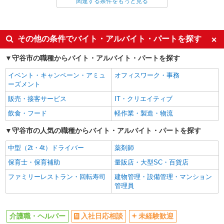
関連する条件をもっと見る
同じ雇用形態から守谷駅の求人を探す
派遣社員
同じ特徴から守谷駅の求人を探す
その他の条件でバイト・アルバイト・パートを探す
入社日応相談
未経験歓迎
守谷市の職種からバイト・アルバイト・パートを探す
経験者・有資格者歓迎
新卒・第二新卒歓迎
イベント・キャンペーン・アミュ
オフィスワーク・事務
女性活躍中
主婦・主夫歓迎
ーズメント
フリーター歓迎
学歴不問
販売・接客サービス
IT・クリエイティブ
ブランクOK
ミドル（40代～）活躍中
飲食・フード
軽作業・製造・物流
エルダー（50代～）活躍中
シニア（60代～）活躍中
守谷市の人気の職種からバイト・アルバイト・パートを探す
高収入・高額
ボーナス・賞与あり
中型（2t・4t）ドライバー
薬剤師
昇給あり
完全週休2日制
保育士・保育補助
量販店・大型SC・百貨店
フルタイム歓迎
禁煙・分煙
ファミリーレストラン・回転寿司
建物管理・設備管理・マンション
駅直結・駅チカ
車通勤OK
管理員
バイク通勤OK
自転車通勤OK
残業少なめ（月20h未満）
交通費支給
介護職・ヘルパー
入社日応相談
未経験歓迎