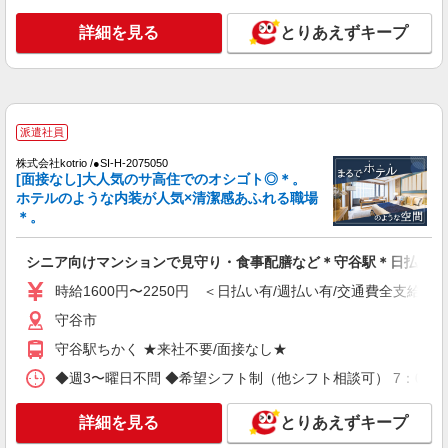
お好きな勤務地をお選び下さい！！
り）
詳細を見る
詳細を見る
とりあえずキープ
キープ
派遣社員
株式会社kotrio /●SI-H-2102079
新守谷駅のサ高住STAFF▼フロアの巡回や安
派遣社員
否確認/清掃など
株式会社kotrio /●SI-H-2075050
時給1600円〜2250円 ＜日払い有/週払い有/交
[面接なし]大人気のサ高住でのオシゴト◎＊。
通費全支給(ガソリン代含む)＞
ホテルのような内装が人気×清潔感あふれる職場
守谷市
＊。
詳細を見る
キープ
シニア向けマンションで見守り・食事配膳など＊守谷駅＊日払可
時給1600円〜2250円 ＜日払い有/週払い有/交通費全支給(ガ
派遣社員
株式会社kotrio /●SI-H-2102007
守谷市
デイサービスSTAFF｜面接なし！履歴書不
守谷駅ちかく ★来社不要/面接なし★
要！未経験＆無資格OK◎
◆週3〜曜日不問 ◆希望シフト制（他シフト相談可） 7：00〜16
時給1600円〜2250円 ＜日払い有/週払い有/交
通費全支給(ガソリン代含む)＞
詳細を見る
とりあえずキープ
守谷市