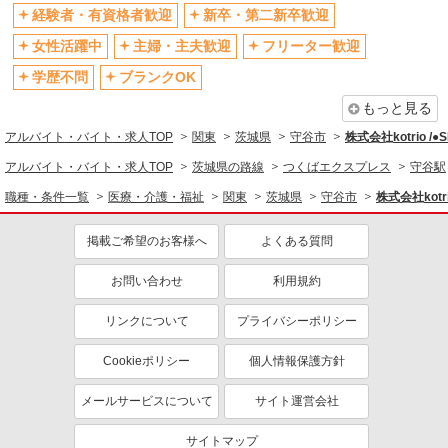
社会保険あり
産休・育休取得実績あり
経験者・有資格者歓迎
新卒・第二新卒歓迎
退職金・財形貯蓄制度あり
各種手当（家族・役職・インセン
女性活躍中
主婦・主夫歓迎
フリーター歓迎
ティブなど）あり
学歴不問
ブランクOK
制服貸与
研修制度あり
もっと見る
資格取得支援制度あり
アルバイト・バイト・求人TOP
関東
茨城県
守谷市
株式会社kotrio /
同じ職種から求人を探す
アルバイト・バイト・求人TOP
茨城県の路線
つくばエクスプレス
守谷駅
医療・介護・福祉
職種・条件一覧
医療・介護・福祉
関東
茨城県
守谷市
株式会社kotri
介護職・ヘルパー
掲載ご希望のお客様へ
よくある質問
同じ特徴から求人を探す
未経験歓迎
お問い合わせ
ミドル（40代～）活躍中
利用規約
ボーナス・賞与あり
車通勤OK
リンクについて
プライバシーポリシー
交通費支給
社会保険あり
Cookieポリシー
個人情報保護方針
産休・育休取得実績あり
メールサービスについて
サイト運営会社
サイトマップ