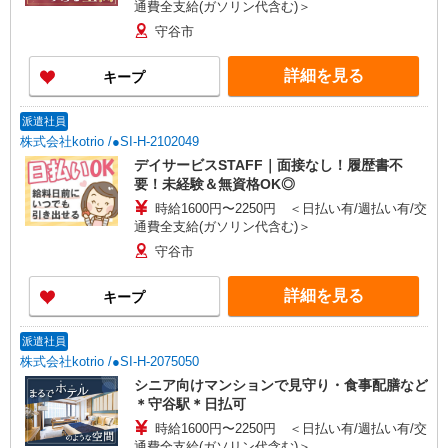
通費全支給(ガソリン代含む)＞
守谷市
詳細を見る
キープ
派遣社員
株式会社kotrio /●SI-H-2102049
デイサービスSTAFF｜面接なし！履歴書不
要！未経験＆無資格OK◎
時給1600円〜2250円 ＜日払い有/週払い有/交
通費全支給(ガソリン代含む)＞
守谷市
詳細を見る
キープ
派遣社員
株式会社kotrio /●SI-H-2075050
シニア向けマンションで見守り・食事配膳など
＊守谷駅＊日払可
時給1600円〜2250円 ＜日払い有/週払い有/交
通費全支給(ガソリン代含む)＞