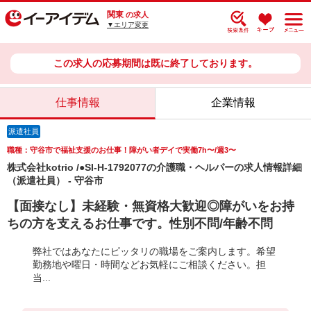
関東
の求人
▼エリア変更
この求人の応募期間は既に終了しております。
仕事情報
企業情報
派遣社員
職種：守谷市で福祉支援のお仕事！障がい者デイで実働7h〜/週3〜
株式会社kotrio /●SI-H-1792077の介護職・ヘルパーの求人情報詳細
（派遣社員） - 守谷市
【面接なし】未経験・無資格大歓迎◎障がいをお持
ちの方を支えるお仕事です。性別不問/年齢不問
弊社ではあなたにピッタリの職場をご案内します。希望
勤務地や曜日・時間などお気軽にご相談ください。担
当...