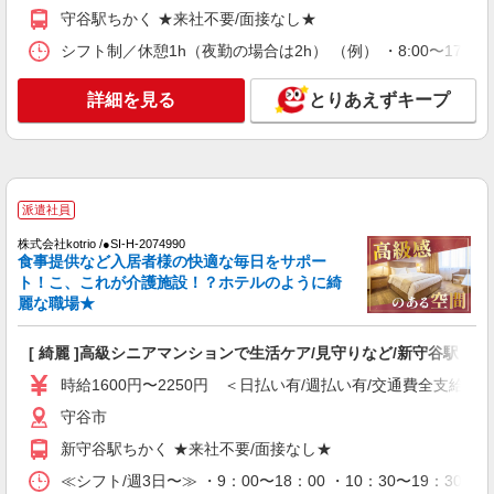
お好きな勤務地をお選び下さい！！
守谷駅ちかく ★来社不要/面接なし★
詳細を見る
キープ
シフト制／休憩1h（夜勤の場合は2h） （例） ・8:00〜17:00 ・
アルバイト
パート
派遣社員
紹介予定派遣
詳細を見る
とりあえずキープ
日研トータルソーシング株式会社 メディカルケア事業部/柏オフィス
介護スタッフ／資格あり or 経験者
時給1,400円〜1,600円 ◆無資格・経験者：時
給1,400円〜 ◆初任者研修・未経験：時給1,400
派遣社員
円〜 ◆初任者研修・経験者：時給1,450円〜 ◆介
茨城県守谷市 【最寄駅】守谷駅 ★勤務地は
護福祉士：時給1,600円〜 ※経験者は3ヶ月以上 ※
3000ヶ所以上★ 自宅から通いやすいエリアなど、
株式会社kotrio /●SI-H-2074990
給与幅は経験・能力による ★週払いOK（規定あ
お好きな勤務地をお選び下さい！！
食事提供など入居者様の快適な毎日をサポー
り）
ト！こ、これが介護施設！？ホテルのように綺
詳細を見る
キープ
麗な職場★
アルバイト
パート
派遣社員
紹介予定派遣
[ 綺麗 ]高級シニアマンションで生活ケア/見守りなど/新守谷駅
日研トータルソーシング株式会社 メディカルケア事業部/柏オフィス
時給1600円〜2250円 ＜日払い有/週払い有/交通費全支給(ガ
介護スタッフ／資格あり or 経験者
時給1,400円〜1,600円 ◆無資格・経験者：時
守谷市
給1,400円〜 ◆初任者研修・未経験：時給1,400
新守谷駅ちかく ★来社不要/面接なし★
円〜 ◆初任者研修・経験者：時給1,450円〜 ◆介
茨城県守谷市 【最寄駅】南守谷駅 ★勤務地は
護福祉士：時給1,600円〜 ※経験者は3ヶ月以上 ※
≪シフト/週3日〜≫ ・9：00〜18：00 ・10：30〜19：30 
3000ヶ所以上★ 自宅から通いやすいエリアなど、
給与幅は経験・能力による ★週払いOK（規定あ