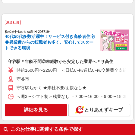
詳細を見る
キープ
派遣社員
派遣社員
株式会社kotrio /●SI-H-2102133
株式会社kotrio /●SI-H-2067194
≪守谷駅≫高級シニアマンションで見回り/生
40代50代多数活躍中！サービス付き高齢者住宅
活相談など
◆異業種からの転職者も多く、安心してスター
時給1600円〜2250円 ＜日払い有/週払い有/交
トできる環境
通費全支給(ガソリン代含む)＞
守谷市
守谷駅＊年齢不問◎未経験から安定した業界へ＊サ高住
時給1600円〜2250円 ＜日払い有/週払い有/交通費全支給(ガ
詳細を見る
キープ
守谷市
派遣社員
守谷駅ちかく ★来社不要/面接なし★
株式会社kotrio /●SI-H-2101468
＜週3〜シフト制＞残業なし ・7:00〜16:00 ・9:00〜18:0
【面接なし】日払いでお給料即GETのデイサ
ービス＊新守谷駅
詳細を見る
とりあえずキープ
時給1600円〜2250円 ＜日払い有/週払い有/交
通費全支給(ガソリン代含む)＞
守谷市
このお仕事に関連する条件で探す