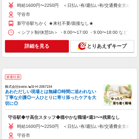
茨城県守谷市 【最寄駅】南守谷駅
時給1600円〜2250円 ＜日払い有/週払い有/交通費全支給(ガ
守谷市
詳細を見る
キープ
新守谷駅ちかく ★来社不要/面接なし★
派遣社員
＜シフト制/休憩1h＞ ・8:00〜17:00 ・9:00〜18:00 など 
株式会社kotrio /●SI-H-2101510
【面接なし】日払いでお給料即GETのデイサ
詳細を見る
とりあえずキープ
ービス＊守谷駅
時給1600円〜2250円 ＜日払い有/週払い有/交
通費全支給(ガソリン代含む)＞
守谷市
派遣社員
詳細を見る
キープ
株式会社kotrio /●SI-H-2067154
あわただしい現場とは無縁◎時間に追われない
丁寧な介護◎一人ひとりに寄り添ったケアを大
アルバイト
パート
派遣社員
紹介予定派遣
切に◎
日研トータルソーシング株式会社 メディカルケア事業部/柏オフィス
未経験・無資格OKの介護スタッフ
守谷駅◆サ高住スタッフ◆穏やかな職場×週3〜×残業なし
時給1,350円〜1,600円 ★週払いOK（規定あ
り） ※給与幅は経験・能力による
時給1600円〜2250円 ＜日払い有/週払い有/交通費全支給(ガ
茨城県守谷市 【最寄駅】南守谷駅 ★勤務地は
守谷市
3000ヶ所以上★ 自宅から通いやすいエリアなど、