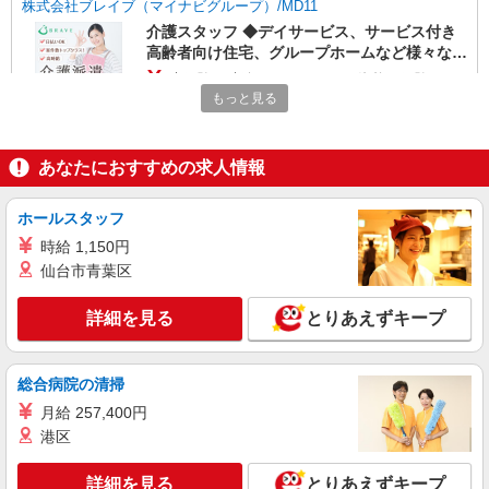
株式会社ブレイブ（マイナビグループ）/MD11
介護スタッフ ◆デイサービス、サービス付き
高齢者向け住宅、グループホームなど様々な勤
務先から選べます。
未経験：時給1600〜1800円（資格・経験によ
る） 経験者：時給1800〜2000円（資格・経験によ
もっと見る
る） ◎月収例 時給2000円×1日8時間×22日（週5
埼玉県さいたま市西区 【最寄駅】 ◆JR川越線
日）＝35万2000円 ◆昇給あり ◆支払い方法 ※日
「指扇駅」 ◆JR川越線「西大宮駅」 ★その他、
払い/週払い/月払い対応も可能です。詳しくは面談
近隣に多数勤務地あります！
あなたにおすすめの求人情報
時にご相談ください。 ◆交通費：別途全額支給 ※
詳細を見る
キープ
当社規定あり
ホールスタッフ
職業紹介
時給 1,150円
株式会社kotrio /●SW-S-2096927
仙台市青葉区
正社員で採用します。最短2週間で内定でま
す。就労支援STAFF募集
詳細を見る
とりあえずキープ
【正社員】月給240,000〜400,000円 ・基本
給：200,000円〜220,000円 ・資格手当：10,000〜
30,000円 ・役職手当：10,000〜70,000円 ・処遇改
総合病院の清掃
埼玉県さいたま市西区
善手当：20,000〜60,000円（勤続年数、保有資格
月給 257,400円
により変動） ・固定残業手当：20,000円（10時
詳細を見る
キープ
港区
間） ※固定残業時間を超過する場合には超過勤務
手当として別途支給 ・夜勤手当：10,000円/1回
（上記給与とは別に支給） 下記資格をお持ちの方
詳細を見る
とりあえずキープ
派遣社員