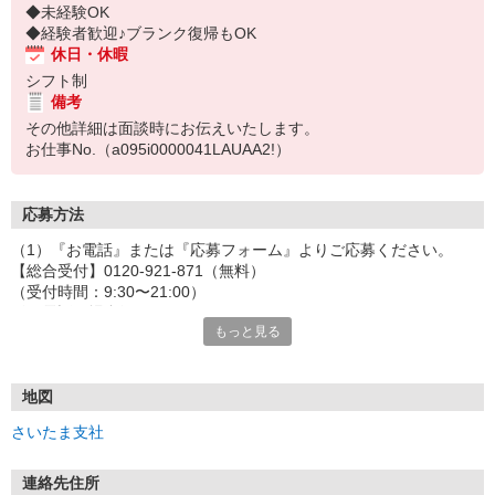
◆未経験OK
◆経験者歓迎♪ブランク復帰もOK
休日・休暇
シフト制
備考
その他詳細は面談時にお伝えいたします。
お仕事No.（a095i0000041LAUAA2!）
応募方法
（1）『お電話』または『応募フォーム』よりご応募ください。
【総合受付】0120-921-871（無料）
（受付時間：9:30〜21:00）
〈お電話の場合〉
もっと見る
「e-aidemを見て」とお伝えいただけるとスムーズです。
〈応募フォームからご応募の場合〉
当社担当者から連絡させていただきます。
◎応募フォームからのご応募は24時間受付中です！
地図
↓
さいたま支社
（2）面談・登録の実施
お電話でのカンタン登録面談や来社登録面談を実施しております。
ご都合のよいお日にちをお聞かせください。
連絡先住所