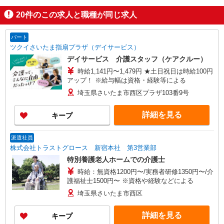
20
件のこの求人と職種が同じ求人
パート
ツクイさいたま指扇プラザ（デイサービス）
デイサービス 介護スタッフ（ケアクルー）
時給1,141円〜1,479円 ★土日祝日は時給100円
アップ！ ※給与幅は資格・経験等による
埼玉県さいたま市西区プラザ103番9号
詳細を見る
キープ
派遣社員
株式会社トラストグロース 新宿本社 第3営業部
特別養護老人ホームでの介護士
時給：無資格1200円〜/実務者研修1350円〜/介
護福祉士1500円〜 ※資格や経験などによる
埼玉県さいたま市西区
詳細を見る
キープ