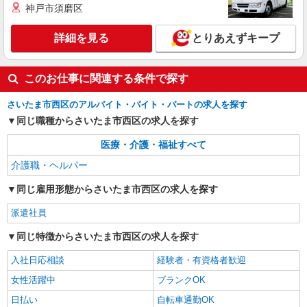
神戸市須磨区
西大宮
詳細を見る
とりあえずキープ
詳細を見る
キープ
派遣社員
このお仕事に関連する条件で探す
株式会社トラストグロース 新宿本社 第3営業部
有料老人ホームでの介護士
さいたま市西区のアルバイト・バイト・パートの求人を探す
時給：初任者研修1350円〜/実務者研修1400
同じ職種からさいたま市西区の求人を探す
円〜/介護福祉士1450円〜 ※資格や経験などによ
る
医療・介護・福祉すべて
埼玉県さいたま市西区
介護職・ヘルパー
詳細を見る
キープ
同じ雇用形態からさいたま市西区の求人を探す
派遣社員
同じ特徴からさいたま市西区の求人を探す
入社日応相談
経験者・有資格者歓迎
女性活躍中
ブランクOK
日払い
自転車通勤OK