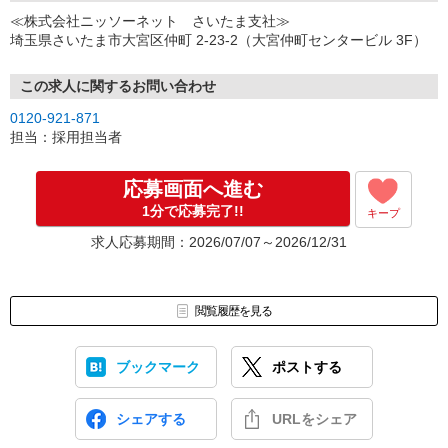
↓
≪株式会社ニッソーネット さいたま支社≫
（3）選考・お仕事のご案内
埼玉県さいたま市大宮区仲町 2-23-2（大宮仲町センタービル 3F）
↓
（4）就業開始
※紹介予定派遣・職業紹介などで、正職員登用前提でのお仕事も可
この求人に関するお問い合わせ
能です。
0120-921-871
担当：採用担当者
応募画面へ進む
1分で応募完了!!
キープ
求人応募期間：2026/07/07～2026/12/31
閲覧履歴を見る
ブックマーク
ポストする
シェアする
URLをシェア