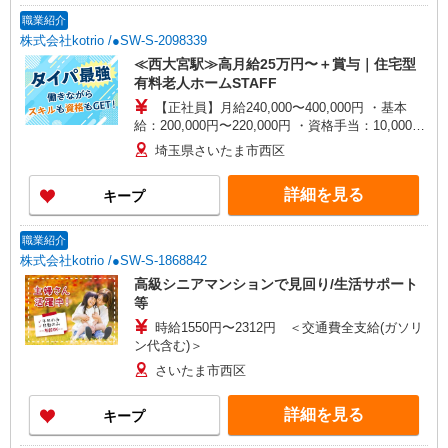
職業紹介
株式会社kotrio /●SW-S-2098339
≪西大宮駅≫高月給25万円〜＋賞与｜住宅型
有料老人ホームSTAFF
【正社員】月給240,000〜400,000円 ・基本
給：200,000円〜220,000円 ・資格手当：10,000〜
30,000円 ・役職手当：10,000〜70,000円 ・処遇改
埼玉県さいたま市西区
善手当：20,000〜60,000円（勤続年数、保有資格
により変動） ・固定残業手当：20,000円（10時
詳細を見る
キープ
間） ※固定残業時間を超過する場合には超過勤務
手当として別途支給 ・夜勤手当：10,000円/1回
（上記給与とは別に支給） 下記資格をお持ちの方
職業紹介
歓迎 ・認知症介護基礎研修 ・初任者研修 ・実務
株式会社kotrio /●SW-S-1868842
者研修 ・介護福祉士 など
高級シニアマンションで見回り/生活サポート
等
時給1550円〜2312円 ＜交通費全支給(ガソリ
ン代含む)＞
さいたま市西区
詳細を見る
キープ