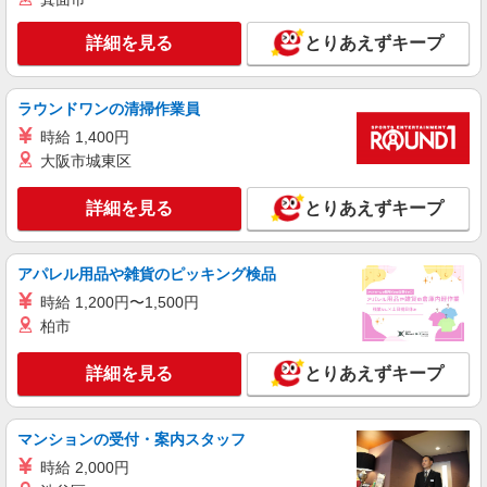
による
埼玉県さいたま市西区
詳細を見る
とりあえずキープ
詳細を見る
キープ
ラウンドワンの清掃作業員
派遣社員
時給 1,400円
株式会社トラストグロース 新宿本社 第3営業部
大阪市城東区
グループホームでの夜専介護士
詳細を見る
とりあえずキープ
1夜勤：25500円〜28050円 ※資格や経験など
による
埼玉県さいたま市西区
アパレル用品や雑貨のピッキング検品
時給 1,200円〜1,500円
詳細を見る
キープ
柏市
職業紹介
詳細を見る
とりあえずキープ
株式会社kotrio /●SW-S-2080036
西大宮駅≫日収1.2万円〜◎デイサービスで見
守りや生活補助など
マンションの受付・案内スタッフ
時給1550円〜2312円 ＜交通費全支給(ガソリ
時給 2,000円
ン代含む)＞