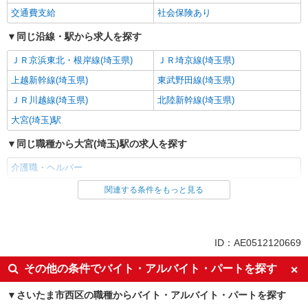
交通費支給
社会保険あり
同じ沿線・駅から求人を探す
ＪＲ京浜東北・根岸線(埼玉県)
ＪＲ埼京線(埼玉県)
上越新幹線(埼玉県)
東武野田線(埼玉県)
ＪＲ川越線(埼玉県)
北陸新幹線(埼玉県)
大宮(埼玉)駅
同じ職種から大宮(埼玉)駅の求人を探す
介護職・ヘルパー
関連する条件をもっと見る
同じ雇用形態から大宮(埼玉)駅の求人を探す
派遣社員
同じ特徴から大宮(埼玉)駅の求人を探す
ID：AE0512120669
入社日応相談
経験者・有資格者歓迎
その他の条件でバイト・アルバイト・パートを探す
女性活躍中
ブランクOK
さいたま市西区の職種からバイト・アルバイト・パートを探す
日払い
自転車通勤OK