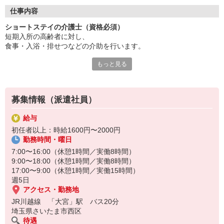
利用者様の在宅生活を支える大切な役割。
スキルアップに最適な環境がここに。
仕事内容
資格手当や各種手当も充実しています◎
ショートステイの介護士（資格必須）
短期入所の高齢者に対し、
あなたの経験とスキルを正当に評価。
食事・入浴・排せつなどの介助を行います。
新しいことに挑戦したい方も歓迎です。
風通しが良い職場で働きやすさ抜群。
もっと見る
介護福祉士や初任者研修修了者などの資格が必要で、
安定した環境で長く活躍しませんか？
身体介護や記録業務、緊急時対応も含まれます。
ぜひ一度、施設を見に来てください！
利用者さまの安心感を支える役割であり、
募集情報（派遣社員）
短期間でも信頼関係を築く力が求められます！
多様な利用者さまに対応する柔軟性と、
給与
チームでの連携力が重要なお仕事であなたのスキルアップしません
初任者以上：時給1600円〜2000円
か♪
勤務時間・曜日
7:00〜16:00（休憩1時間／実働8時間）
9:00〜18:00（休憩1時間／実働8時間）
17:00〜9:00（休憩1時間／実働15時間）
週5日
アクセス・勤務地
JR川越線 「大宮」駅 バス20分
埼玉県さいたま市西区
待遇