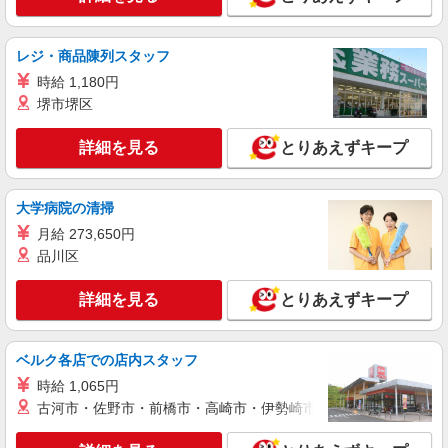
歓迎 ・認知症介護基礎研修 ・初任者研修 ・実務
株式会社トラストグロース 新宿本社 第3営業部
者研修 ・介護福祉士 など
特別養護老人ホームでの介護士
レジ・商品陳列スタッフ
時給：初任者研修1550円/ 実務者研修1600円 /
時給 1,180円
介護福祉士1650円 ※資格や経験による
堺市堺区
埼玉県さいたま市西区
詳細を見る
とりあえずキープ
詳細を見る
キープ
派遣社員
大学病院の清掃
株式会社トラストグロース 新宿本社 第3営業部
月給 273,650円
特別養護老人ホームでの介護士
品川区
時給：初任者研修1350円/実務者研修1450円/介
護福祉士1600円 ※資格や経験による
詳細を見る
とりあえずキープ
埼玉県さいたま市西区
詳細を見る
キープ
ベルク各店での店内スタッフ
時給 1,065円
職業紹介
古河市・佐野市・前橋市・高崎市・伊勢崎市・太田市・館林市・
株式会社kotrio /●SW-S-2098009
介護職の正社員で夜勤一切ナシ！デイサービス