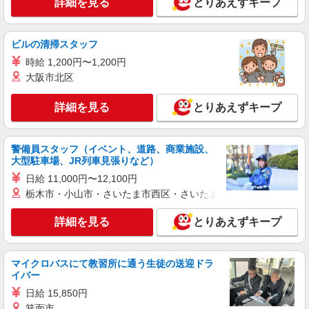
詳細を見る
とりあえずキープ
★西大宮駅
【正社員】月給240,000〜400,000円 ・基本
給：200,000円〜220,000円 ・資格手当：10,000〜
ビルの清掃スタッフ
30,000円 ・役職手当：10,000〜70,000円 ・処遇改
埼玉県さいたま市西区
時給 1,200円〜1,200円
善手当：20,000〜60,000円（勤続年数、保有資格
により変動） ・固定残業手当：20,000円（10時
大阪市北区
詳細を見る
キープ
間） ※固定残業時間を超過する場合には超過勤務
手当として別途支給 ・夜勤手当：10,000円/1回
詳細を見る
とりあえずキープ
（上記給与とは別に支給） 下記資格をお持ちの方
派遣社員
歓迎 ・認知症介護基礎研修 ・初任者研修 ・実務
株式会社トラストグロース 新宿本社 第3営業部
者研修 ・介護福祉士 など
特別養護老人ホームでの介護士
警備員スタッフ（イベント、道路、商業施設、
大型駐車場、JR列車見張りなど）
時給：初任者研修1500円〜/実務者研修1550
円〜/介護福祉士1600円〜 ※資格や経験などによ
日給 11,000円〜12,100円
る
栃木市・小山市・さいたま市西区・さいたま市岩槻区・久喜市・
埼玉県さいたま市西区
詳細を見る
とりあえずキープ
詳細を見る
キープ
派遣社員
マイクロバスにて教習所に通う生徒の送迎ドラ
株式会社トラストグロース 新宿本社 第3営業部
イバー
グループホームでの夜専介護士
日給 15,850円
1夜勤：27200円〜28900円 ※資格や経験など
箕面市