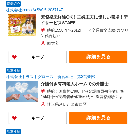
職業紹介
株式会社kotrio /●SW-S-2087147
無資格未経験OK！主婦主夫に優しい職場！デ
イサービスSTAFF
時給1550円〜2312円 ＜交通費全支給(ガソリ
ン代含む)＞
西大宮
詳細を見る
キープ
派遣社員
株式会社トラストグロース 新宿本社 第3営業部
介護付き有料老人ホームでの介護士
時給：無資格1400円〜/介護職員初任者研修
1550円〜/実務者研修1650円〜 ※資格経験によ
る。
埼玉県さいたま市西区
詳細を見る
キープ
派遣社員