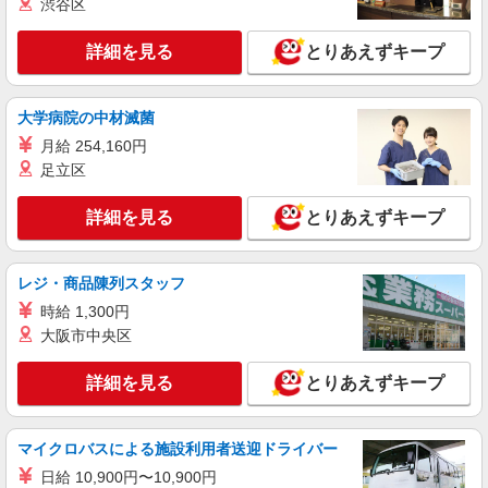
渋谷区
西大宮
詳細を見る
とりあえずキープ
詳細を見る
キープ
アルバイト
パート
派遣社員
紹介予定派遣
大学病院の中材滅菌
日研トータルソーシング株式会社 メディカルケア事業部/大宮オフィ
月給 254,160円
ス
足立区
介護スタッフ／資格あり or 経験者
時給1,400円〜1,600円 ◆無資格・経験者：時
詳細を見る
とりあえずキープ
給1,400円〜 ◆初任者研修・未経験：時給1,400
円〜 ◆初任者研修・経験者：時給1,450円〜 ◆介
埼玉県さいたま市西区 【最寄駅】JR川越線 西
護福祉士：時給1,500円〜 ◆ケアマネジャー：時
大宮駅 ★勤務地は3000ヶ所以上★ 自宅から通い
給1,600円〜 ※経験者は3ヶ月以上 ※給与幅は経
レジ・商品陳列スタッフ
やすいエリアなど、お好きな勤務地をお選び下さ
験・能力による ★週払いOK（規定あり）
い！！
時給 1,300円
詳細を見る
キープ
大阪市中央区
職業紹介
詳細を見る
とりあえずキープ
株式会社kotrio /●SW-S-2021820
≪運転好きの方歓迎≫未経験でも活躍できる！
デイサービスSTAFF
マイクロバスによる施設利用者送迎ドライバー
時給1550円〜2312円 ＜交通費全支給(ガソリ
日給 10,900円〜10,900円
ン代含む)＞