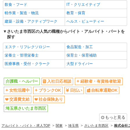
飲食・フード
IT・クリエイティブ
交通費支給
社会保険あり
軽作業・製造・物流
教育・保育
同じ職種から求人を探す
建築・設備・アクティブワーク
ヘルス・ビューティー
医療・介護・福祉
さいたま市西区の人気の職種からバイト・アルバイト・パートを
介護職・ヘルパー
探す
同じ特徴から求人を探す
エステ・リフレクソロジー
食品製造・加工
日払い
交通費支給
栄養士・管理栄養士
保育士・保育補助
社会保険あり
医療事務・受付・クラーク
大型ドライバー
介護職・ヘルパー
入社日応相談
経験者・有資格者歓迎
女性活躍中
ブランクOK
日払い
自転車通勤OK
交通費支給
社会保険あり
埼玉県さいたま市西区
もっと見る
アルバイト・バイト・求人TOP
関東
埼玉県
さいたま市西区
株式会社