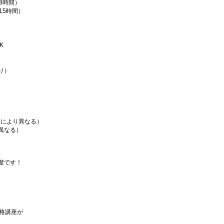
働8時間）
働15時間）
K
り）
場により異なる）
異なる）
度です！
資格講座が