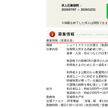
求人応募期間 ：
2026/07/07 ～ 2026/12/31
※掲載を終了した求人は閲覧できま
募集情報（派遣社員）
職種
ショートステイの介護士（無資
仕事内容
短期間入所する高齢者に対し、
食事・入浴・排せつなどの日常
無資格での勤務OKの案件のた
利用者さまのために日々成長す
利用者さまは数日から数週間の
多様なニーズに対応する柔軟性
研修制度が整っている施設が多
介護職の経験を積む場として適
給与
初任者以上：時給1600円〜200
無資格の方：時給1500円〜187
勤務地
茨城県水戸市
交通アクセス
JR常磐線 「赤塚」駅 車13
勤務時間・曜日
7:00〜16:00（休憩1時間／実