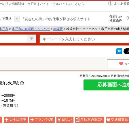
よくある
の求人情報詳細 - 水戸市｜バイト・アルバイトのことなら
保存した
0
リア選択
「あなたの街」のお仕事が探せる求人サイト
検索条件
水戸市
>
水戸市の介護職・ヘルパー
>
赤塚駅
> 株式会社ニッソーネット水戸支社の求人情
キ
更新日：2026/07/08 ※更新日時点
紹介♪水戸市◎
応募画面へ進
〜2000円
〜1875円
（無資格可）
迎
女性活躍中
ブランクOK
日払い
自転車通勤OK
交通費支給