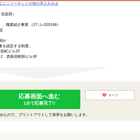
社ニッソーネットの他の求人をみる
と倶楽部）
、職業紹介事業 （27-ユ-020166）
定
関が
者を認定する制度。
芝田町ビル2F
-12 西新宿昭和ビル3F
応募画面へ進む
キープ
1分で応募完了!!
せんので、プリントアウトして保管をお願いします。