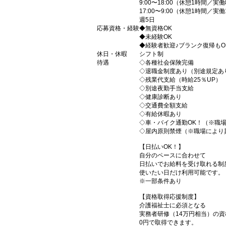
9:00〜18:00（休憩1時間／実
17:00〜9:00（休憩1時間／実
週5日
応募資格・経験
◆無資格OK
◆未経験OK
◆経験者歓迎♪ブランク復帰もO
休日・休暇
シフト制
待遇
◇各種社会保険完備
◇退職金制度あり（別途規定あ
◇残業代支給（時給25％UP）
◇別途夜勤手当支給
◇健康診断あり
◇交通費全額支給
◇有給休暇あり
◇車・バイク通勤OK！（※職
◇屋内原則禁煙（※職場により
【日払いOK！】
自分のペースに合わせて
日払いでお給料を受け取れる制
使いたい日だけ利用可能です。
※一部条件あり
【資格取得応援制度】
介護福祉士に必須となる
実務者研修（14万円相当）の
0円で取得できます。