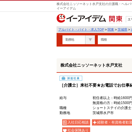
株式会社ニッソーネット水戸支社の介護職・ヘルパー
イーアイデム
エ
関東
アルバイト・バイト・求人TOP
>
関東
>
茨城県
>
勤務地
職種
株式会社ニッソーネット水戸支社
派遣社員
［介護士］来社不要★お電話でお仕事
給与
初任者以上：時給1600円
無資格の方：時給1500円
職種
ショートステイの介護士
勤務地
茨城県水戸市
入社日応相談
経験者・有資格者歓
社会保険あり