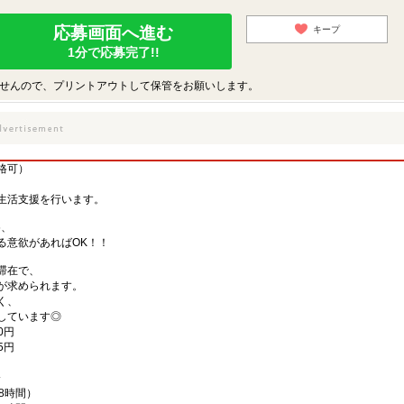
応募画面へ進む
キープ
1分で応募完了!!
せんので、プリントアウトして保管をお願いします。
格可）
生活支援を行います。
め、
る意欲があればOK！！
滞在で、
が求められます。
く、
しています◎
0円
5円
分
働8時間）