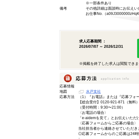
※一部条件あり
備考
その他詳細は面談時にお伝えい
お仕事No.（a09J3000000zHqK
求人応募期間 ：
2026/07/07 ～ 2026/12/31
※掲載を終了した求人は閲覧できま
応募情報
地図
水戸支社
応募方法
（1）『お電話』または『応募フォ
【総合受付】0120-921-871（無料
（受付時間：9:30〜21:00）
〈お電話の場合〉
「e-aidemを見て」とお伝えいた
〈応募フォームからご応募の場合〉
当社担当者から連絡させていただき
◎応募フォームからのご応募は24
↓