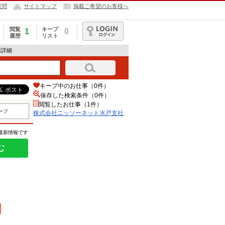
質問
サイトマップ
掲載ご希望のお客様へ
閲覧
キープ
1
0
履歴
リスト
ログイン
報詳細
キープ中のお仕事（0件）
保存した検索条件（
0
件）
閲覧したお仕事（1件）
ープ
株式会社ニッソーネット水戸支社
の最新情報です
む