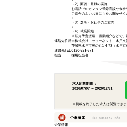
（2）面談・登録の実施
お電話でのカンタン登録面談や来社
ご都合のよいお日にちをお聞かせく
↓
（3）選考・お仕事のご案内
↓
（4）就業開始
※紹介予定派遣・職業紹介などで、
連絡先住所
≪株式会社ニッソーネット 水戸支
茨城県水戸市三の丸1-4-73（水戸京
連絡先TEL
0120-921-871
担当
採用担当者
求人応募期間 ：
2026/07/07 ～ 2026/12/31
※掲載を終了した求人は閲覧できま
企業情報