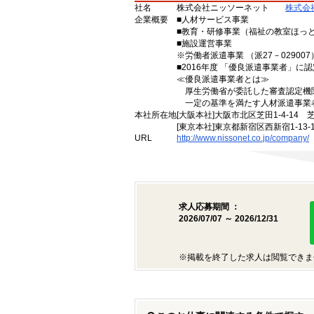
社名
株式会社ニッソーネット
株式会
企業概要
■人材サービス事業
■教育・研修事業（福祉の教室ほっ
■施設運営事業
※労働者派遣事業 （派27－029007）
■2016年度 「優良派遣事業者」に認
≪優良派遣事業者とは≫
厚生労働省が委託した審査認定機
一定の基準を満たす人材派遣事業
本社所在地
[大阪本社]大阪市北区芝田1-4-14 
[東京本社]東京都新宿区西新宿1-13
URL
http://www.nissonet.co.jp/company/
求人応募期間 ：
2026/07/07 ～ 2026/12/31
※掲載を終了した求人は閲覧できま