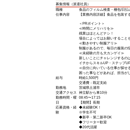
募集情報（派遣社員）
職種
食品のフィルム検査・梱包/日払
仕事内容
【業務内容詳細】食品を包装す
＜PRポイント＞
≪時間にメリハリを≫
残業はほとんどナシ！
場合によってはお願いすることも
≪動きやすい制服アリ≫
制服があるので、毎日の服装の悩
≪未経験の方も大カンゲイ≫
新しいことにチャレンジするの
イチからスキルUP・ステップU
≪自分に向いている仕事が探せ
困った事などがあれば、担当が
給与
時給1,500円
交通費：既定支給
勤務地
茨城県土浦市
交通アクセス
神立駅から車10分
勤務時間・曜
08:45〜17:15
日
【期間】長期
応募資格・経
◆未経験OK！
験
※学生不可
◆新卒・第二新卒OK
◆フリーター歓迎
◆20代活躍