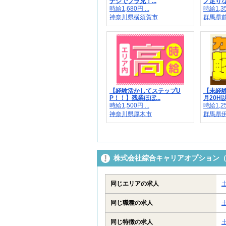
ナシでプラ充！...
ノ足りない
時給1,680円 ...
時給1,35
神奈川県横須賀市
群馬県
【経験活かしてステップU
【未経
P！！】残業ほぼ...
月20H以
時給1,500円 ...
時給1,25
神奈川県厚木市
群馬県
株式会社綜合キャリアオプション（13
同じエリアの求人
同じ職種の求人
同じ特徴の求人