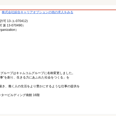
株式会社綜合キャリアオプションの他の求人をみる
13-ユ-070412)
13-070490）
rganization）
リアグループはキャムコムグループに名称変更しました。
事”を創り、生きる力にあふれた社会をつくる」を
省き、働く人の生活をより豊かにするような仕事の提供を
ンタービルディング南館 16階