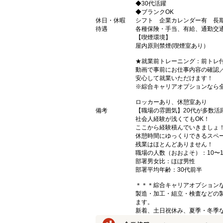
◆30代活躍
◆ブランクOK
休日・休暇
シフト 企業カレンダー有 長期
待遇
各種保険・手当、有給、通勤交通
【喫煙環境】
屋内原則禁煙(喫煙室あり）
★就業前トレーニング：前トレ
動画で事前にお仕事内容の確認
安心して就業いただけます！
※綜合キャリアオプションなら
ロッカーあり、休憩室あり
備考
【職場の雰囲気】20代が多数活
社会人経験が浅くてもOK！
ここから経験積んでいきましょ
休憩時間にゆっくりできるスペ
残業はほとんどありません！
職場の人数（おおよそ）：10〜1
部署男女比：ほぼ男性
部署平均年齢：30代前半
＊＊＊綜合キャリアオプション
製造・加工・組立・検査などの
ます。
新着、土日祝休み、夏季・冬季