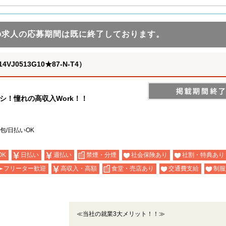
の求人の応募期間は既に終了しております。
0513G10★87-N-T4）
シ！憧れの高収入Work！！
包/日払いOK
OK
日払い
週払い
禁煙・分煙
社会保険あり
社割・特典あり
フリーター歓迎
高収入・高額
食堂・売店あり
交通費支給
制服
≪当社の就業3大メリット！！≫