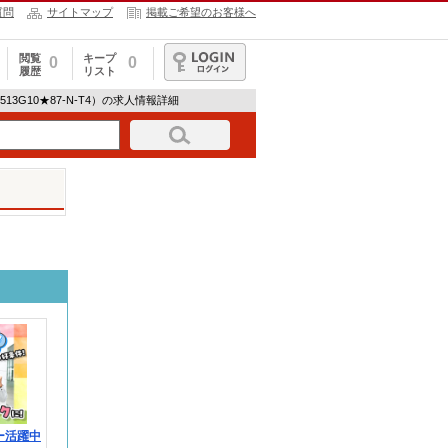
質問
サイトマップ
掲載ご希望のお客様へ
閲覧
キープ
0
0
履歴
リスト
ログイン
13G10★87-N-T4）の求人情報詳細
ー活躍中