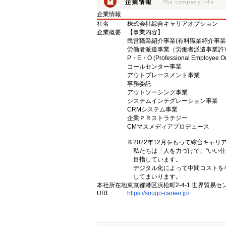
企業情報
社名
株式会社綜合キャリアオプション
企業概要
【事業内容】
民営職業紹介事業(有料職業紹介事業許可 
労働者派遣事業（労働者派遣事業許可 派 
P・E・O (Professional Employee O
コールセンター事業
アウトプレースメント事業
事務委託
アウトソーシング事業
システムインテグレーション事業
CRMシステム事業
企業ＰＲストラテジー
CMマスメディアプロデュース
※2022年12月をもって綜合キャ
私たちは「人を力づけて、“いい仕
目指しています。
デジタル化によって中間コストを
してまいります。
本社所在地
東京都港区浜松町2-4-1 世界貿易セ
URL
https://sougo-career.jp/