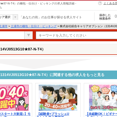
よくある
0★87-N-T4）の梱包・仕分け・ピッキングの求人情報詳細 -
ム
保存した
0
リア選択
「あなたの街」のお仕事が探せる求人サイト
検索条件
土浦市
>
土浦市の梱包・仕分け・ピッキング
> 株式会社綜合キャリアオプション（1314VJ05
J0513G10★87-N-T4）
14VJ0513G10★87-N-T4）に関連する他の求人をもっと見る
験スタート大歓迎♪】モ
【経験者×ブラッシュU
【未経験OK！ビギナ