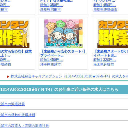
方...
P！！】収入重視派...
♪】ウレシイ...
0円 ...
時給1,350円 ...
時給1,450円 ...
前橋市
群馬県沼田市
群馬県伊勢崎市
験の方も安心◎】残業
【未経験から安心スタート♪】
【未経験スタートOK
上！...
プライベート...
イベートも充...
0円 ...
時給1,450円 ...
時給1,320円 ...
伊勢崎市
埼玉県川越市
栃木県佐野市
株式会社綜合キャリアオプション（1314VJ0513G10★87-N-T4）の求人
14VJ0513G10★87-N-T4）のお仕事に近い条件の求人はこちら
土浦市の派遣社員
土浦市の梱包の派遣社員
土浦市の高収入・高額の派遣社員