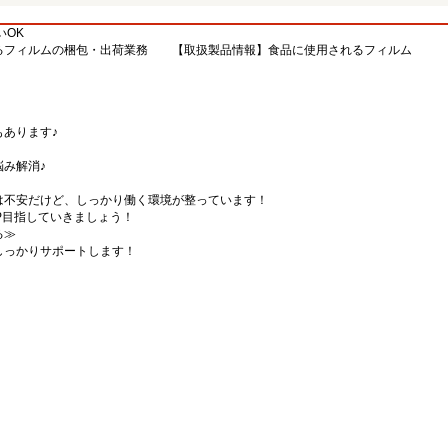
いOK
るフィルムの梱包・出荷業務 【取扱製品情報】食品に使用されるフィルム
あります♪
み解消♪
は不安だけど、しっかり働く環境が整っています！
P目指していきましょう！
る≫
しっかりサポートします！