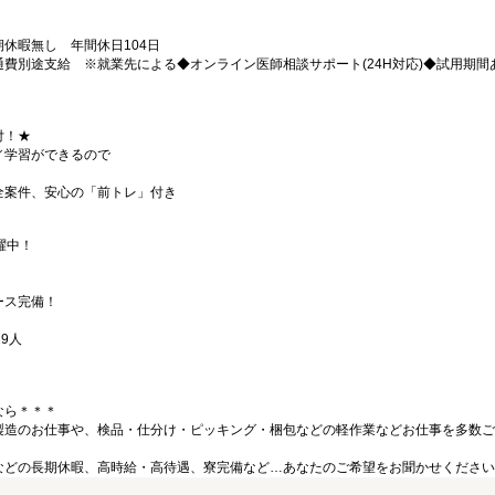
休暇無し 年間休日104日
費別途支給 ※就業先による◆オンライン医師相談サポート(24H対応)◆試用期間あり
付！★
／学習ができるので
全案件、安心の「前トレ」付き
躍中！
！
ース完備！
9人
なら＊＊＊
製造のお仕事や、検品・仕分け・ピッキング・梱包などの軽作業などお仕事を多数ご
などの長期休暇、高時給・高待遇、寮完備など…あなたのご希望をお聞かせください