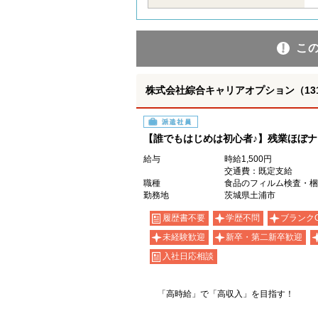
こ
株式会社綜合キャリアオプション（1314VJ
派遣社員
【誰でもはじめは初心者♪】残業ほぼナ
給与
時給1,500円
交通費：既定支給
職種
食品のフィルム検査・梱
勤務地
茨城県土浦市
履歴書不要
学歴不問
ブランク
未経験歓迎
新卒・第二新卒歓迎
入社日応相談
「高時給」で「高収入」を目指す！