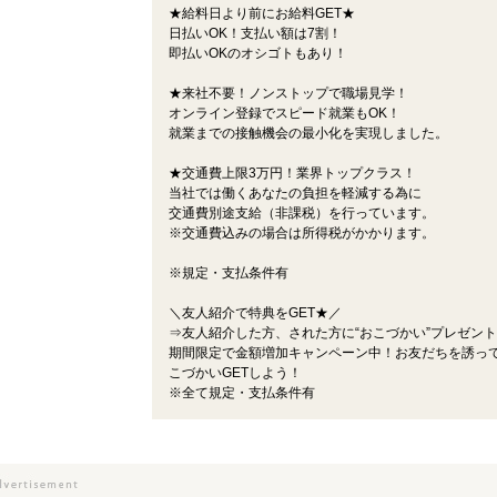
★給料日より前にお給料GET★
日払いOK！支払い額は7割！
即払いOKのオシゴトもあり！
★来社不要！ノンストップで職場見学！
オンライン登録でスピード就業もOK！
就業までの接触機会の最小化を実現しました。
★交通費上限3万円！業界トップクラス！
当社では働くあなたの負担を軽減する為に
交通費別途支給（非課税）を行っています。
※交通費込みの場合は所得税がかかります。
※規定・支払条件有
＼友人紹介で特典をGET★／
⇒友人紹介した方、された方に“おこづかい”プレゼン
期間限定で金額増加キャンペーン中！お友だちを誘っ
こづかいGETしよう！
※全て規定・支払条件有