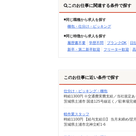
このお仕事に関連する条件で探す
同じ職種から求人を探す
梱包・仕分け・ピッキング
同じ特徴から求人を探す
履歴書不要
学歴不問
ブランクOK
日
新卒・第二新卒歓迎
フリーター歓迎
高
このお仕事に近い条件で探す
仕分け・ピッキング・梱包
時給1300円 ※交通費実費支給／当社規定
茨城県土浦市 国道125号線近く／駐車場完
軽作業スタッフ
時給1100円 【給与支給日】 当月末締め/
茨城県土浦市北神立町1-6