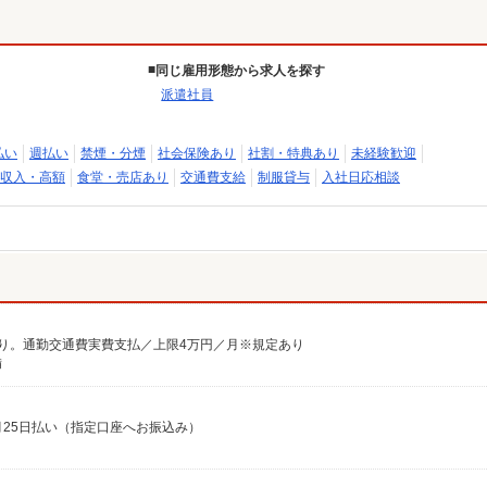
同じ雇用形態から求人を探す
派遣社員
払い
週払い
禁煙・分煙
社会保険あり
社割・特典あり
未経験歓迎
収入・高額
食堂・売店あり
交通費支給
制服貸与
入社日応相談
あり。通勤交通費実費支払／上限4万円／月※規定あり
備
翌月25日払い（指定口座へお振込み）