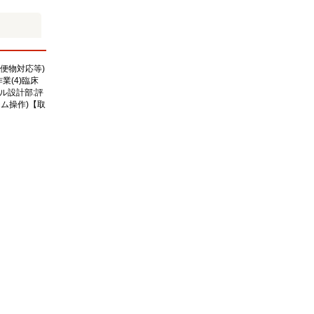
便物対応等)
業(4)臨床
ル設計部:評
テム操作)【取