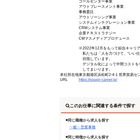
コールセンター事業
アウトプレースメント事業
事務委託
アウトソーシング事業
システムインテグレーション事業
CRMシステム事業
企業ＰＲストラテジー
CMマスメディアプロデュース
※2022年12月をもって綜合キャ
私たちは「人を力づけて、“いい仕
目指しています。
デジタル化によって中間コストを
してまいります。
本社所在地
東京都港区浜松町2-4-1 世界貿易セ
URL
https://sougo-career.jp/
このお仕事に関連する条件で探す
同じ職種から求人を探す
一般・営業事務
同じ特徴から求人を探す