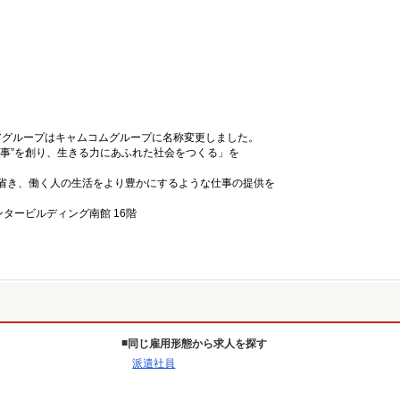
リアグループはキャムコムグループに名称変更しました。
事”を創り、生きる力にあふれた社会をつくる」を
省き、働く人の生活をより豊かにするような仕事の提供を
ンタービルディング南館 16階
同じ雇用形態から求人を探す
派遣社員