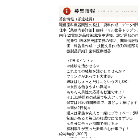
募集情報（派遣社員）
職種
歯科機器関連の発注・資料作成・データ管理
仕事
【業務内容詳細】歯科ドリル世界トップシェ
内容
(2)電気製品技術課:変更通知、設定通知の
開発課 :臨床開発課業務の補助、関連情報収
価・報告書作成 ・技術文書作成(7)調達部:
扱製品詳細】歯科医療機器
＜PRポイント＞
≪経験を活かせる≫
これまでの経験を活かしませんか？
ブランクがあっても大丈夫♪
経験はちょっとだけ…という方もOK！
≪女性も働きやすい職場≫
もちろん男性の応募も歓迎ですよ！
≪1日1時間程の残業で収入アップ≫
残業は月20時間未満で、ほどよく稼げます
≪週休2日制≫
週末は家族や友人と一緒にプライベート満
制服があると毎日の服選びに悩まずOK♪
≪自分に合った期間で働ける≫
福利厚生が整った派遣のお仕事です！
給与
時給1,300円