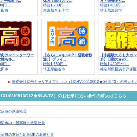
ノー残業で...
休み！高収入ワ...
方・研修あり...
0円 ...
時給1,700円 ...
時給1,400円 ...
行田市
東京都八王子市
埼玉県加須市
者向けマイスターワー
【さらにスキルUP！経験者歓
【未経験の方も大カン
性も多...
迎♪】プライ...
彡】日勤のみの...
0円 ...
時給1,650円 ...
時給1,480円〜1...
太田市
埼玉県熊谷市
神奈川県横浜市戸塚区..
株式会社綜合キャリアオプション（1314VJ0513G12★54-S-T3）の求人
14VJ0513G12★54-S-T3）のお仕事に近い条件の求人はこちら
鹿沼市の派遣社員
鹿沼市の一般事務の派遣社員
鹿沼市の友達と応募OKの派遣社員