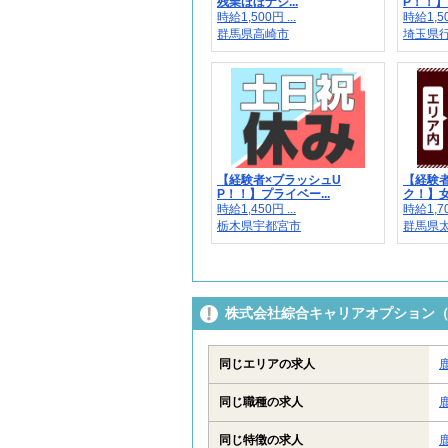
残業ほぼナシ...
P！！】
時給1,500円 ...
時給1,50
群馬県高崎市
埼玉県
【経験者×ブラッシュU
【経験
P！！】プライベー...
ク！】女
時給1,450円 ...
時給1,70
栃木県宇都宮市
群馬県
株式会社綜合キャリアオプション（13
同じエリアの求人
同じ職種の求人
同じ特徴の求人