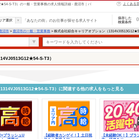
よくある
2★54-S-T3）の一般・営業事務の求人情報詳細 - 鹿沼市｜バ
保存した
0
リア選択
「あなたの街」のお仕事が探せる求人サイト
検索条件
鹿沼市
>
鹿沼市の一般・営業事務
> 株式会社綜合キャリアオプション（1314VJ0513G12★
0513G12★54-S-T3）
4VJ0513G12★54-S-T3）に関連する他の求人をもっと見る
者×ブラッシュU
【経験者カンゲイ！】土日祝
【未経験OK！】ブラ