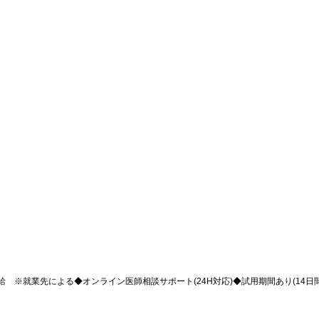
 ※就業先による◆オンライン医師相談サポート(24H対応)◆試用期間あり(14日間