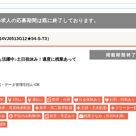
の求人の応募期間は既に終了しております。
0513G12★54-S-T3）
も活躍中♪土日祝休み！適度に残業あって
・データ管理/日払いOK
OK
日払い
週払い
禁煙・分煙
社会保険あり
社割・特典あり
験者・有資格者歓迎
新卒・第二新卒歓迎
主婦・主夫歓迎
フリーター
休み
平日のみ勤務OK
食堂・売店あり
残業少なめ（月20h未満）
相談