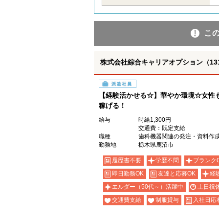
こ
株式会社綜合キャリアオプション（1314VJ
派遣社員
【経験活かせる☆】華やか環境☆女性
稼げる！
給与
時給1,300円
交通費：既定支給
職種
歯科機器関連の発注・資料作成
勤務地
栃木県鹿沼市
履歴書不要
学歴不問
ブランク
即日勤務OK
友達と応募OK
経
エルダー（50代～）活躍中
土日祝
交通費支給
制服貸与
入社日応