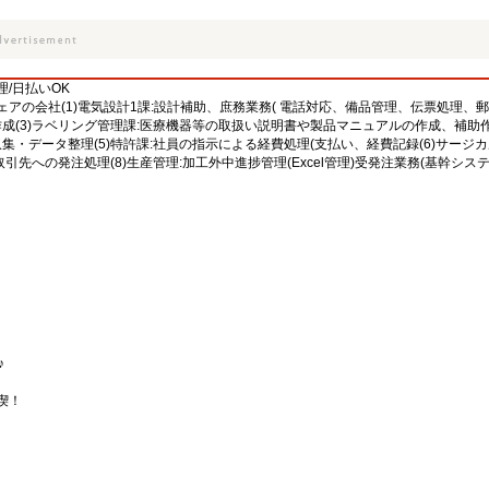
/日払いOK
アの会社(1)電気設計1課:設計補助、庶務業務( 電話対応、備品管理、伝票処理、郵
作成(3)ラベリング管理課:医療機器等の取扱い説明書や製品マニュアルの作成、補助作
集・データ整理(5)特許課:社員の指示による経費処理(支払い、経費記録(6)サージカ
取引先への発注処理(8)生産管理:加工外中進捗管理(Excel管理)受発注業務(基幹シス
♪
喫！