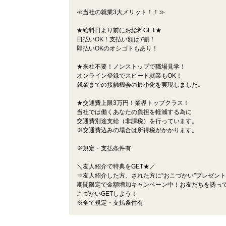
≪当社の就業3大メリット！！≫
★給料日より前にお給料GET★
日払いOK！支払い額は7割！
即払いOKのオシゴトもあり！
★来社不要！ノンストップで職場見学！
オンライン登録でスピード就業もOK！
就業までの接触機会の最小化を実現しました。
★交通費上限3万円！業界トップクラス！
当社では働くあなたの負担を軽減する為に
交通費別途支給（非課税）を行っています。
※交通費込みの場合は所得税がかかります。
※規定・支払条件有
＼友人紹介で特典をGET★／
⇒友人紹介した方、された方に“おこづかい”プレゼン
期間限定で金額増加キャンペーン中！お友だちを誘っ
こづかいGETしよう！
※全て規定・支払条件有