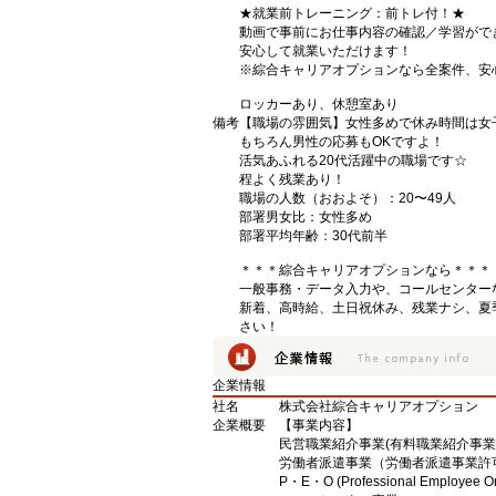
★就業前トレーニング：前トレ付！★
動画で事前にお仕事内容の確認／学習がで
安心して就業いただけます！
※綜合キャリアオプションなら全案件、安
ロッカーあり、休憩室あり
備考
【職場の雰囲気】女性多めで休み時間は女
もちろん男性の応募もOKですよ！
活気あふれる20代活躍中の職場です☆
程よく残業あり！
職場の人数（おおよそ）：20〜49人
部署男女比：女性多め
部署平均年齢：30代前半
＊＊＊綜合キャリアオプションなら＊＊＊
一般事務・データ入力や、コールセンター
新着、高時給、土日祝休み、残業ナシ、夏
さい！
企業情報
社名
株式会社綜合キャリアオプション
企業概要
【事業内容】
民営職業紹介事業(有料職業紹介事業許可 
労働者派遣事業（労働者派遣事業許可 派 
P・E・O (Professional Employee O