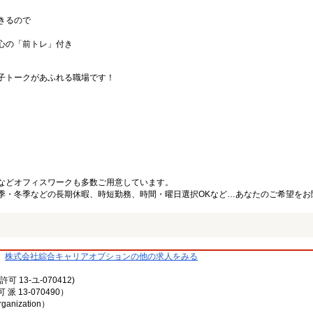
きるので
心の「前トレ」付き
子トークがあふれる職場です！
などオフィスワークも多数ご用意しています。
季・冬季などの長期休暇、時短勤務、時間・曜日選択OKなど…あなたのご希望をお
株式会社綜合キャリアオプションの他の求人をみる
13-ユ-070412)
13-070490）
rganization）