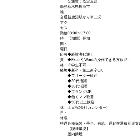
交通費：既定支給
勤務
栃木県鹿沼市
地
交通
新鹿沼駅から車11分
アク
セス
勤務
08:00〜17:00
時
【期間】長期
間・
曜日
応募
◆経験者歓迎！
資
◆ExcelやWordの操作できる方歓迎！
格・
※学生不可
経験
◆新卒・第二新卒OK
◆フリーター歓迎
◆20代活躍
◆30代活躍
◆ブランクOK
◆働くママ歓迎
◆50代以上歓迎
休
土日祝(会社カレンダー)
日・
休暇
待遇
各種保険・手当、有給、通勤交通費別途支給
【喫煙環境】
屋内禁煙