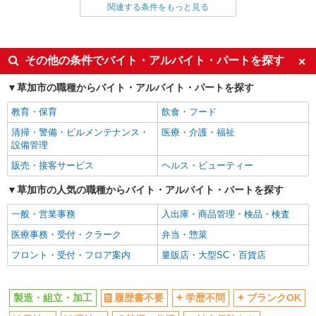
関連する条件をもっと見る
同じ雇用形態から新田(埼玉)駅の求人を探す
詳細を見る
キープ
紹介予定派遣
派遣社員
同じ特徴から新田(埼玉)駅の求人を探す
株式会社テクノ・サービス/お仕事No/0832028
その他の条件でバイト・アルバイト・パートを探す
布加工の作業補助
履歴書不要
学歴不問
草加市の職種からバイト・アルバイト・パートを探す
時給1400円交通費全額支給
ブランクOK
日払い
埼玉県草加市 ＊バイク通勤OK
教育・保育
飲食・フード
週払い
禁煙・分煙
清掃・警備・ビルメンテナンス・
医療・介護・福祉
詳細を見る
社会保険あり
社割・特典あり
キープ
設備管理
社員登用あり
未経験歓迎
販売・接客サービス
ヘルス・ビューティー
派遣社員
新卒・第二新卒歓迎
フリーター歓迎
株式会社テクノ・サービス/お仕事No/0904800
草加市の人気の職種からバイト・アルバイト・パートを探す
ミドル（40代～）活躍中
高収入・高額
成形機オペレーター
一般・営業事務
入出庫・商品管理・検品・検査
時給1500円交通費全額支給
土日祝休み
平日のみ勤務OK
医療事務・受付・クラーク
弁当・惣菜
埼玉県草加市 ＊車・バイク通勤OK
交通費支給
制服貸与
フロント・受付・フロア案内
量販店・大型SC・百貨店
入社日応相談
詳細を見る
キープ
同じ職種から求人を探す
製造・組立・加工
履歴書不要
学歴不問
ブランクOK
派遣社員
軽作業・製造・物流