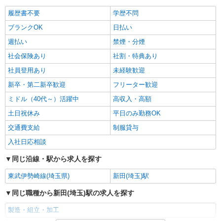
バイク11分 ※獨協大学前駅から無料送迎バスあり
(約15分)
詳細を見る
履歴書不要
学歴不問
キープ
ブランクOK
日払い
正社員
週払い
禁煙・分煙
UTエージェント株式会社 AGT南関東第一CU AGTさいたまエリア 草
加第5CL 《JGMO1C》
社会保険あり
社割・特典あり
組立・梱包・運搬
社員登用あり
未経験歓迎
月給：224,000円 月収例：269,000円(月給＋各
新卒・第二新卒歓迎
フリーター歓迎
種手当)
ミドル（40代～）活躍中
高収入・高額
埼玉県草加市 勤務詳細：草加市 通勤方法：徒
歩/自転車/バス/電車 最寄り駅：草加駅から自転車
土日祝休み
平日のみ勤務OK
14分 ※自転車はレンタル可能
交通費支給
制服貸与
詳細を見る
キープ
入社日応相談
派遣社員
同じ沿線・駅から求人を探す
株式会社綜合キャリアオプション（1314VJ0805G18★5-N-T4）
電子部品のプレス加工・ラミネート・梱包/日
東武伊勢崎線(埼玉県)
新田(埼玉)駅
払いOK
同じ職種から新田(埼玉)駅の求人を探す
時給1,300円 交通費：既定支給
埼玉県草加市
製造・組立・加工