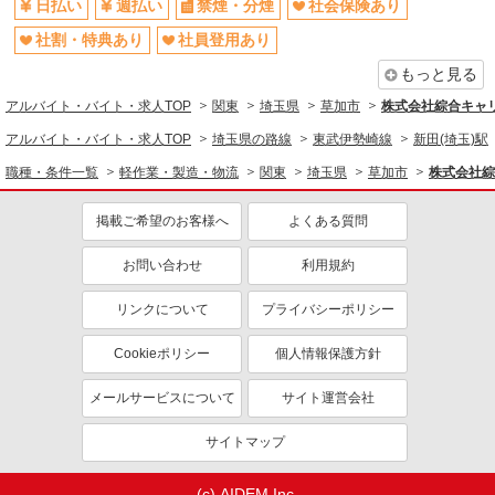
日払い
週払い
禁煙・分煙
社会保険あり
パーソルフィールドスタッフ株式会社 千葉・埼玉コーディネートセ
ンター（埼玉）
製造・組立・加工
社割・特典あり
社員登用あり
ドレッシングや調味料の製造補助
同じ特徴から求人を探す
もっと見る
時給1,400円 月収例：234,500円（21日就業
残業10時間） ★交通費規定支給
アルバイト・バイト・求人TOP
関東
埼玉県
草加市
株式会社綜合キャリア
日払い
社会保険あり
埼玉県草加市 ★車通勤可 車・バイク・自転車
アルバイト・バイト・求人TOP
社員登用あり
埼玉県の路線
未経験歓迎
東武伊勢崎線
新田(埼玉)駅
通勤OK ※無料駐車場あり
ミドル（40代～）活躍中
土日祝休み
職種・条件一覧
軽作業・製造・物流
関東
埼玉県
草加市
株式会社綜合
詳細を見る
キープ
交通費支給
掲載ご希望のお客様へ
よくある質問
派遣社員
お問い合わせ
利用規約
株式会社テクノ・サービス/お仕事No/0841480
調合、充填作業など
リンクについて
プライバシーポリシー
時給1400円交通費全額支給
埼玉県草加市 ＊車・バイク通勤OK
Cookieポリシー
個人情報保護方針
メールサービスについて
サイト運営会社
詳細を見る
キープ
サイトマップ
派遣社員
パーソルフィールドスタッフ株式会社 千葉・埼玉コーディネートセ
ンター（埼玉）
(c) AIDEM Inc.