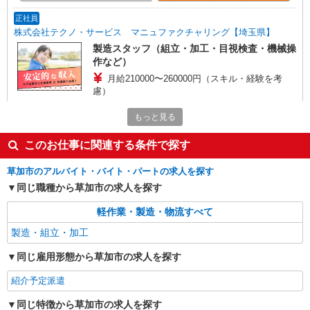
正社員
株式会社テクノ・サービス マニュファクチャリング【埼玉県】
製造スタッフ（組立・加工・目視検査・機械操
作など）
月給210000〜260000円（スキル・経験を考
慮）
埼玉県草加市 （他にも埼玉県内に多数あり）
もっと見る
※勤務地はご希望を考慮の上、ご自宅を中心に通
勤時間120分圏内のエリアとなります。（転勤な
このお仕事に関連する条件で探す
し）
詳細を見る
キープ
草加市のアルバイト・バイト・パートの求人を探す
正社員
同じ職種から草加市の求人を探す
UTエージェント株式会社 AGT南関東第一CU AGTさいたまエリア 草
加第2CL 《JGAH1C》
軽作業・製造・物流すべて
機械操作・計量・梱包・原材料投入・ラベル貼
製造・組立・加工
り
月給：195,000円〜 月収例：202,000円(月給＋
同じ雇用形態から草加市の求人を探す
各種手当)
紹介予定派遣
埼玉県草加市 勤務詳細：草加市 通勤方法：徒
歩/自転車/バス/電車/バイク 最寄り駅：草加駅から
同じ特徴から草加市の求人を探す