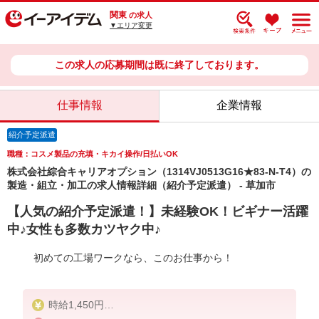
関東
の求人
▼エリア変更
この求人の応募期間は既に終了しております。
仕事情報
企業情報
紹介予定派遣
職種：コスメ製品の充填・キカイ操作/日払いOK
株式会社綜合キャリアオプション（1314VJ0513G16★83-N-T4）の
製造・組立・加工の求人情報詳細（紹介予定派遣） - 草加市
【人気の紹介予定派遣！】未経験OK！ビギナー活躍
中♪女性も多数カツヤク中♪
初めての工場ワークなら、このお仕事から！
時給1,450円
交通費：既定支給