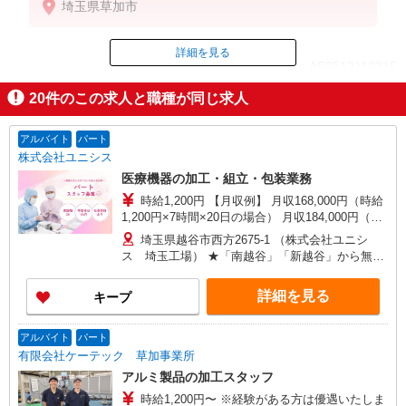
埼玉県草加市
詳細を見る
ID：AE0512118315
20
件のこの求人と職種が同じ求人
掲載期間終了
アルバイト
パート
株式会社ユニシス
医療機器の加工・組立・包装業務
時給1,200円 【月収例】 月収168,000円（時給
1,200円×7時間×20日の場合） 月収184,000円（時
給1,200円×7時間×22日の場合） ※試用期間1ヶ月
埼玉県越谷市西方2675-1 （株式会社ユニシ
（同条件） ※年に数回『技能試験』を実施。試験
ス 埼玉工場） ★「南越谷」「新越谷」から無料
に合格すれば『昇給』するシステムを採用してい
送迎バスあり ★マイカー通勤も応相談
ます。 ★1年間で最高時給25％アップの実績あ
詳細を見る
キープ
り！！（2024年実績） ※『技能試験』での昇給と
は別に、年1回昇給有（10月） ※長期勤務された
方は更に皆勤手当が勤務年数毎に付与されます ※
アルバイト
パート
年2回ボーナス有
有限会社ケーテック 草加事業所
アルミ製品の加工スタッフ
時給1,200円〜 ※経験がある方は優遇いたしま