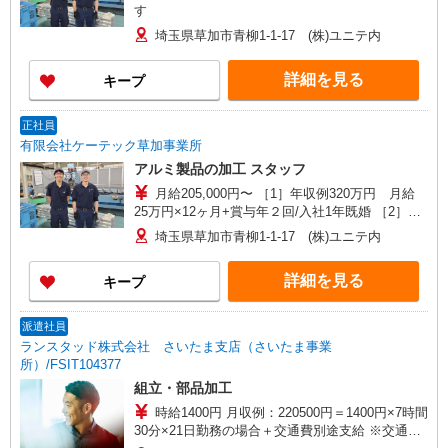
す
埼玉県草加市青柳1-1-17 (株)ユニテ内
詳細を見る
キープ
正社員
有限会社ケーテック草加事業所
アルミ製品の加工 スタッフ
月給205,000円〜 ［1］年収例320万円 月給
25万円×12ヶ月+賞与年２回/入社1年既婚 ［2］年
収例380万円 月給28万円×12ヶ月+賞与年２回/入
埼玉県草加市青柳1-1-17 (株)ユニテ内
社2年既婚 ［3］年収例480万円 月給35万円
×12ヶ月+賞与年２回/入社7年未婚 ※経験・能力
詳細を見る
キープ
による優遇します ※試用期間（2ヶ月）月給と同
条件
派遣社員
ランスタッド株式会社 さいたま支店（さいたま事業
所）/FSIT104377
組立・部品加工
時給1400円 月収例：220500円＝1400円×7時間
30分×21日勤務の場合＋交通費別途支給 ※交通費