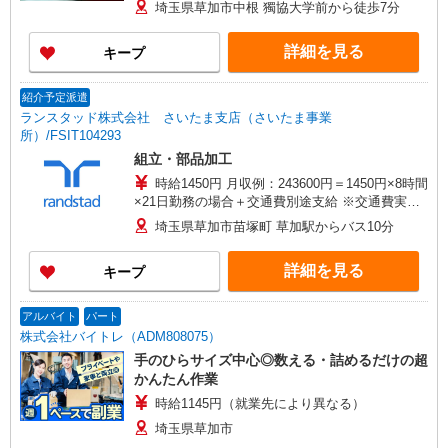
実費支給／当社規定あり。
埼玉県草加市中根 獨協大学前から徒歩7分
詳細を見る
キープ
紹介予定派遣
ランスタッド株式会社 さいたま支店（さいたま事業
所）/FSIT104293
組立・部品加工
時給1450円 月収例：243600円＝1450円×8時間
×21日勤務の場合＋交通費別途支給 ※交通費実費
支給／当社規定あり。
埼玉県草加市苗塚町 草加駅からバス10分
詳細を見る
キープ
アルバイト
パート
株式会社バイトレ（ADM808075）
手のひらサイズ中心◎数える・詰めるだけの超
かんたん作業
時給1145円（就業先により異なる）
埼玉県草加市