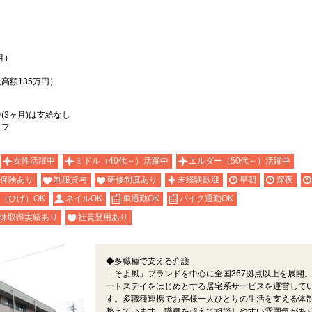
月）
最高額135万円）
(3ヶ月)は支給なし
ッフ
女性活躍中
ミドル（40代～）活躍中
エルダー（50代～）活躍中
保険あり
制服貸与
研修制度あり
未経験歓迎
早朝
深夜
（ひげ）OK
ネイルOK
車通勤OK
バイク通勤OK
休取得実績あり
社員登用あり
◆多職種で支える介護
「そよ風」ブランドを中心に全国367拠点以上を展開
ートステイをはじめとする居宅系サービスを運営して
す。多職種連携でお客様一人ひとりの生活を支える体
整えています。職種を超えて相談しやすい雰囲気があ