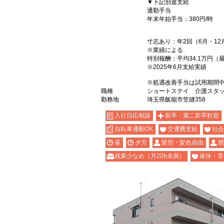
▼下記別途支給
通勤手当
年末年始手当：380円/時
寸志あり：年2回（6月・12
※業績による
特別報酬：平均34.1万円（
※2025年6月支給実績
※処遇改善手当は試用期間中
職種
ショートステイ 介護スタ
勤務地
埼玉県飯能市笠縫358
入社日応相談
新卒・第二新卒歓迎
自転車通勤OK
交通費支給
社会
昼
夕方
髪型・髪色自由
髭
残業少なめ（月20h未満）
産休・育