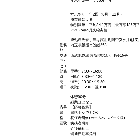
年末年始手当：380円/時
寸志あり：年2回（6月・12月）
※業績による
特別報酬：平均34.1万円（最高額135万
※2025年6月支給実績
※処遇改善手当は試用期間中(3ヶ月)は
勤務
埼玉県飯能市笠縫358
地
交通
西武池袋線 東飯能駅より徒歩15分
アク
セス
勤務
早番）7:00〜16:00
時
日勤）8:30〜17:30
間・
遅番）10:30〜19:30
曜日
夜勤）16:30〜翌9:30
休憩60分
残業ほぼなし
応募
【応募資格】
資
資格ナシでもOK
格・
初任者研修(ホームヘルパー２級)
経験
実務者研修
介護福祉士
普通自動車免許