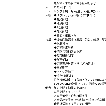
無資格・未経験の方も歓迎します。
休
年間休日107日
日・
※シフト制（月9公休、2月は8公休）
休暇
◆リフレッシュ休暇（年間17日）
◆有給休暇
◆特別休暇
◆介護休暇
◆育児休暇
◆産前・産後休暇
待遇
◆社会保険完備（雇用、労災、健康、厚
◆制服貸与
◆定期健康診断
◆予防接種補助金制度
◆各種研修制度
◆食事補助
◆受動喫煙対策あり（屋内禁煙）
◆車通勤可
◆バイク通勤可
◆特別報酬制度
特別報酬制度とは業績と個人の評価によ
SOYOKAZEの社員として、円滑な施
備考
契約期間：期間の定め無し
試用期間：有（3ヶ月）
※雇用形態・給与は同条件
※処遇改善手当(支給対象の場合)は試用期
時間外労働：採用までに明示