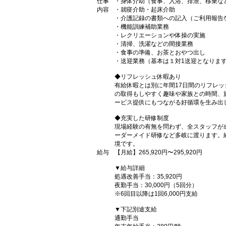
仕事
・身体介助（食事、入浴、排泄、移乗な
内容
・就寝介助・起床介助
・介護記録の書類への記入（ご利用報告
・機能訓練補助業務
・レクリエーションや体操の実施
・清掃、洗濯などの間接業務
・食事の準備、お茶とおやつ出し
・送迎業務（基本は１対1送迎となりま
◆リフレッシュ休暇あり
有給休暇とは別に年間17日間のリフレ
の取得もしやすく趣味や家族との時間、
ービス提供にもつながる好循環を生み出
◆充実した研修制度
現場経験の有無を問わず、全スタッフが
ーダーメイド研修など多岐に渡ります。
境です。
給与
【月給】265,920円〜295,920円
▼給与詳細
処遇改善手当：35,920円
夜勤手当：30,000円（5回分）
※6回目以降は1回6,000円支給
▼下記別途支給
通勤手当