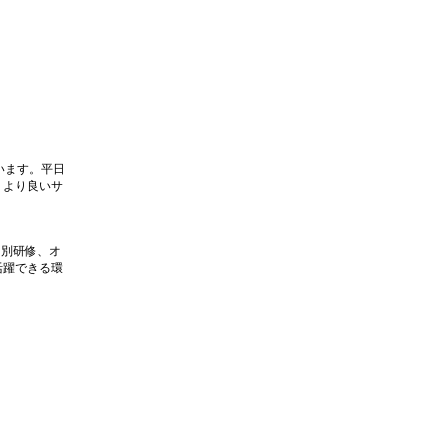
います。平日
、より良いサ
ス別研修、オ
活躍できる環