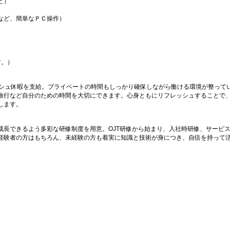
ど）
など、簡単なＰＣ操作）
す。）
ッシュ休暇を支給。プライベートの時間もしっかり確保しながら働ける環境が整って
旅行など自分のための時間を大切にできます。心身ともにリフレッシュすることで
します。
成長できるよう多彩な研修制度を用意。OJT研修から始まり、入社時研修、サービ
経験者の方はもちろん、未経験の方も着実に知識と技術が身につき、自信を持って