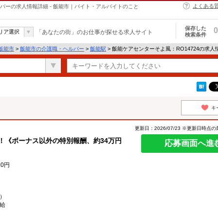
よくある
ルパーの求人情報詳細 - 飯能市｜バイト・アルバイトのこと
保存した
0
リア選択
「あなたの街」のお仕事が探せる求人サイト
検索条件
飯能市
>
飯能市の介護職・ヘルパー
>
飯能駅
> 飯能ケアセンターそよ風：RO14724の求人
キ
更新日：2026/07/23 ※更新日時点
！《ボーナス以外の特別報酬、約34万円
応募画面へ進
20円
分）
支給