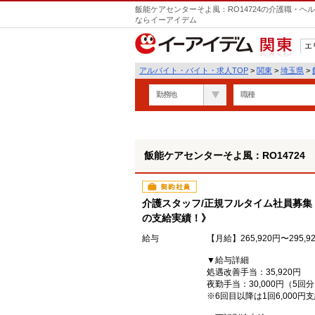
飯能ケアセンターそよ風：RO14724の介護職・ヘ
ならイーアイデム
エ
関東
アルバイト・バイト・求人TOP
>
関東
>
埼玉県
>
勤務地
職種
飯能ケアセンターそよ風：RO14724
契約社員
介護スタッフ/正規フルタイム社員募集
の支給実績！》
給与
【月給】265,920円〜295,9
▼給与詳細
処遇改善手当：35,920円
夜勤手当：30,000円（5回
※6回目以降は1回6,000円