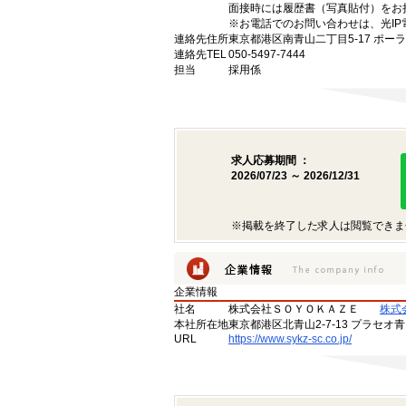
面接時には履歴書（写真貼付）をお
※お電話でのお問い合わせは、光IP
連絡先住所
東京都港区南青山二丁目5-17 ポー
連絡先TEL
050-5497-7444
担当
採用係
求人応募期間 ：
2026/07/23 ～ 2026/12/31
※掲載を終了した求人は閲覧できま
企業情報
社名
株式会社ＳＯＹＯＫＡＺＥ
株式
本社所在地
東京都港区北青山2-7-13 プラセオ
URL
https://www.sykz-sc.co.jp/