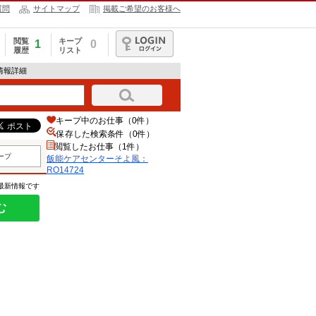
質問
サイトマップ
掲載ご希望のお客様へ
閲覧
キープ
1
0
履歴
リスト
ログイン
情報詳細
キープ中のお仕事（0件）
保存した検索条件（
0
件）
閲覧したお仕事（1件）
ープ
飯能ケアセンターそよ風：
RO14724
の最新情報です
む