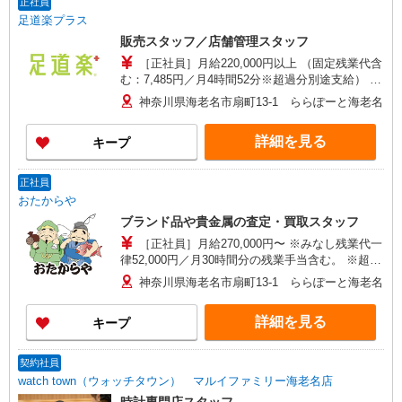
正社員
足道楽プラス
販売スタッフ／店舗管理スタッフ
［正社員］月給220,000円以上 （固定残業代含
む：7,485円／月4時間52分※超過分別途支給） ※
試用期間3ヶ月：同条件 ※経験・能力を考慮して
神奈川県海老名市扇町13-1 ららぽーと海老名
決定します 【手当】 交通費規定内支給 時間外・
残業手当 役職手当 【賞与】 年2回（会社・店舗業
詳細を見る
キープ
績による）
正社員
おたからや
ブランド品や貴金属の査定・買取スタッフ
［正社員］月給270,000円〜 ※みなし残業代一
律52,000円／月30時間分の残業手当含む。 ※超過
分は全額支給します ・役職手当 ・資格手当 ・イ
神奈川県海老名市扇町13-1 ららぽーと海老名
ンセンティブ 年4回（業績による） ・表彰制
度 年4回（売上や実績のランキングに応じて報奨
詳細を見る
キープ
金支給） ・賞与 年2回（業績による）
契約社員
watch town（ウォッチタウン） マルイファミリー海老名店