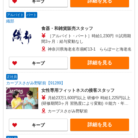
詳細を見る
キープ
アルバイト
パート
織部
食器・和雑貨販売スタッフ
［アルバイト・パート］時給1,230円 ※試用期
間3ヶ月：給与変動なし
神奈川県海老名市扇町13-1 ららぽーと海老名
詳細を見る
キープ
正社員
カーブスさがみ野駅前【91289】
女性専用フィットネスの接客スタッフ
月給23万1,600円以上 研修中 時給1,225円以上
(研修期間3ヶ月 習熟度により変動) ※能力・年齢
により給与が異なります。
カーブスさがみ野駅前
詳細を見る
キープ