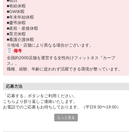
■祝日
■有給休暇
■GW休暇
■年末年始休暇
■慶弔休暇
■産前・産後休暇
■育児休暇
■看護介護休暇
※地域・店舗により異なる場合がございます。
備考
全国約2000店舗を運営する女性向けフィットネス『カーブ
ス』。
職種、経験、年齢に捉われず活躍できる環境が整っています。
応募方法
「応募する」ボタンをご利用ください。
こちらより折り返しご連絡いたします。
お電話でのご応募もお待ちしております。（平日9:30〜19:00）
もっと見る
応募⇒（書類選考）⇒説明会・1次面接⇒2次面接⇒入社
※店舗により異なる場合があります。