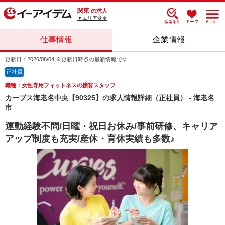
関東
の求人
▼エリア変更
仕事情報
企業情報
更新日：2026/08/04 ※更新日時点の最新情報です
正社員
職種：女性専用フィットネスの接客スタッフ
カーブス海老名中央【90325】の求人情報詳細（正社員） - 海老名
市
運動経験不問/日曜・祝日お休み/事前研修、キャリア
アップ制度も充実/産休・育休実績も多数♪