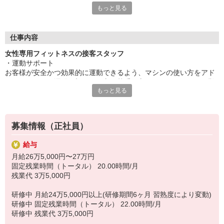
もっと見る
・未経験の方でも安心！万全の研修でサポートします
・日祝休みの週休2日制！
・夏季休暇・年末年始・GWの休暇あり！
仕事内容
・転居を伴う転勤は原則なし（通勤圏内で働けます）
女性専用フィットネスの接客スタッフ
・運動経験なくてもOK。
・運動サポート
お客様が安全かつ効果的に運動できるよう、マシンの使い方をアド
バイスします。運動が初めての方や苦手な方がほとんどなので、難
■ライフステージに合わせた働き方が可能
もっと見る
しい指導はありません。「今日はこの動きを意識しましょう！」と
20代〜ママさんコーチまで幅広く活躍中
いったお声がけをしながら、楽しく続けられるようサポートしま
産休・育休実績も多数あり、
す。
出産後は時短、子育てが落ち着いてきたらフルタイムへ。
・健康カウンセリング
働き方も柔軟に変更可能です。
募集情報（正社員）
「お膝の調子はいかがですか？」など、お客様の悩みや目標をじっ
くりお聞きし、一緒に最適なプランを考えます。ここが一番大切な
■キャリアアップも目指せる環境
給与
業務です。
接客スタッフからマネージャーや、
月給26万5,000円〜27万円
・店舗運営／事務
人財育成のポジションを目指すこともでき、
固定残業時間（トータル） 20.00時間/月
受付や入会手続き、季節に合わせたPOP作成など、お客様が楽しく
あなたに合ったキャリアで長期活躍が目指せます。
残業代 3万5,000円
通えるお店づくりも行います。地域の皆様にカーブスの魅力を知っ
ていただくための広報活動もチームで協力して進めます。
お客様との「笑顔」を通じて、あなた自身の「ココロ」と「身
研修中 月給24万5,000円以上(研修期間6ヶ月 習熟度により変動)
＼未経験でも安心／
体」もキレイになれる。
研修中 固定残業時間（トータル） 22.00時間/月
実は、先輩スタッフの約8割が未経験からのスタート。入社後の充実
ヤリガイ◎のお仕事始めてみませんか？
研修中 残業代 3万5,000円
した研修で、体の仕組みからマシンの使い方まで基礎からしっかり