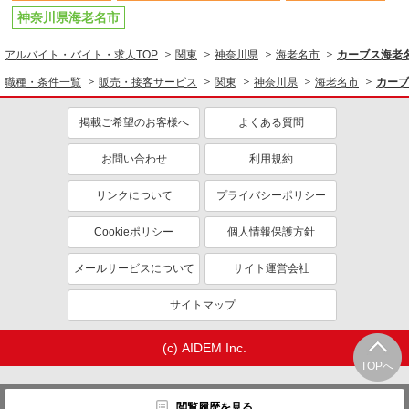
神奈川県海老名市
アルバイト・バイト・求人TOP
関東
神奈川県
海老名市
カーブス海老名
職種・条件一覧
販売・接客サービス
関東
神奈川県
海老名市
カーブ
掲載ご希望のお客様へ
よくある質問
お問い合わせ
利用規約
リンクについて
プライバシーポリシー
Cookieポリシー
個人情報保護方針
メールサービスについて
サイト運営会社
サイトマップ
(c) AIDEM Inc.
TOPへ
閲覧履歴を見る