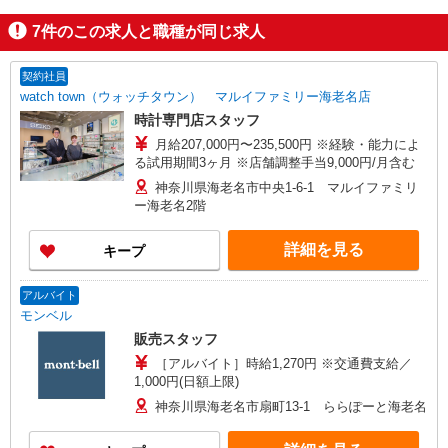
7
件のこの求人と職種が同じ求人
契約社員
watch town（ウォッチタウン） マルイファミリー海老名店
時計専門店スタッフ
月給207,000円〜235,500円 ※経験・能力によ
る試用期間3ヶ月 ※店舗調整手当9,000円/月含む
神奈川県海老名市中央1-6-1 マルイファミリ
ー海老名2階
詳細を見る
キープ
アルバイト
モンベル
販売スタッフ
［アルバイト］時給1,270円 ※交通費支給／
1,000円(日額上限)
神奈川県海老名市扇町13-1 ららぽーと海老名