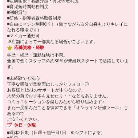
■産前産後・看護介護・育児休暇制度
■育児短時間勤務制度
■制服貸与
■研修・指導者資格取得制度
■自由にマシン利用OK！（働きながら自分自身もよりキレイに
なれる職場です）
■マイカー通勤可
※店舗によって一部異なる場合がございます。
応募資格・経験
学歴・経歴・運動経験は不問。
全国で働くスタッフの約80％が未経験スタートで活躍していま
す。
■未経験でも安心
丁寧な研修で業務面はしっかりフォロー◎
お客様と1対1のサポートが中心なので、
大勢の前でお手本を見せたり・・などもありません。
コミュニケーションを楽しみながら取り組めます♪
また一度学んだことを復習できる『オンライン研修ツール』も
あるので
ご安心ください。
休日・休暇
■週休2日制（日曜＋他平日1日 ※シフトによる）