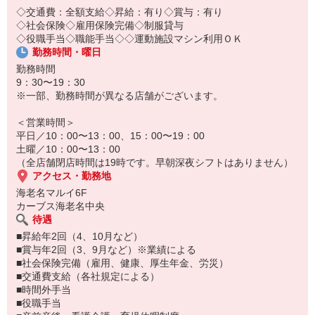
学べます。現場に出てからも、一人で悩むことはありません。チー
◇交通費：全額支給◇昇給：有り◇賞与：有り
ムの先輩たちが常にサポートし、皆で助け合うのがカーブスの文化
◇社会保険◇雇用保険完備◇制服貸与
です
◇役職手当◇職能手当◇◇運動施設マシン利用ＯＫ
勤務時間・曜日
勤務時間
9：30〜19：30
※一部、勤務時間が異なる店舗がございます。
＜営業時間＞
平日／10：00〜13：00、15：00〜19：00
土曜／10：00〜13：00
（全店舗閉店時間は19時です。早朝深夜シフトはありません）
アクセス・勤務地
海老名マルイ6F
カーブス海老名中央
待遇
■昇給年2回（4、10月など）
■賞与年2回（3、9月など）※業績による
■社会保険完備（雇用、健康、厚生年金、労災）
■交通費支給（各社規定による）
■時間外手当
■役職手当