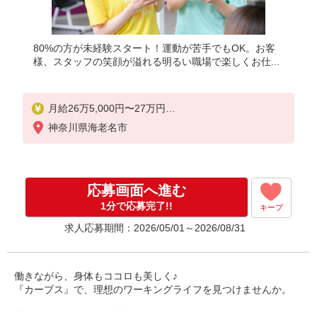
80%の方が未経験スタート！運動が苦手でもOK。お客
様、スタッフの笑顔が溢れる明るい職場で楽しくお仕...
月給26万5,000円〜27万円
固定残業時間（トータル） 20.00時間/月
神奈川県海老名市
残業代 3万5,000円
研修中 月給24万5,000円以上(研修期間6ヶ月 習熟度
により変動)
応募画面へ進む
研修中 固定残業時間（トータル） 22.00時間/月
研修中 残業代 3万5,000円
1分で応募完了!!
キープ
求人応募期間：2026/05/01～2026/08/31
◇交通費：全額支給◇昇給：有り◇賞与：有り
◇社会保険◇雇用保険完備◇制服貸与
◇役職手当◇職能手当◇◇運動施設マシン利用ＯＫ
働きながら、身体もココロも美しく♪
『カーブス』で、理想のワーキングライフを見つけませんか。
働きやすいメリットも多数あり