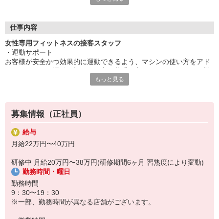
・未経験の方でも安心！万全の研修でサポートします
・日祝休みの週休2日制！
・夏季休暇・年末年始・GWの休暇あり！
仕事内容
・転居を伴う転勤は原則なし（通勤圏内で働けます）
女性専用フィットネスの接客スタッフ
・運動経験なくてもOK。
・運動サポート
お客様が安全かつ効果的に運動できるよう、マシンの使い方をアド
バイスします。運動が初めての方や苦手な方がほとんどなので、難
■ライフステージに合わせた働き方が可能
もっと見る
しい指導はありません。「今日はこの動きを意識しましょう！」と
20代〜ママさんコーチまで幅広く活躍中
いったお声がけをしながら、楽しく続けられるようサポートしま
産休・育休実績も多数あり、
す。
出産後は時短、子育てが落ち着いてきたらフルタイムへ。
・健康カウンセリング
働き方も柔軟に変更可能です。
募集情報（正社員）
「お膝の調子はいかがですか？」など、お客様の悩みや目標をじっ
くりお聞きし、一緒に最適なプランを考えます。ここが一番大切な
■キャリアアップも目指せる環境
給与
業務です。
接客スタッフからマネージャーや、
月給22万円〜40万円
・店舗運営／事務
人財育成のポジションを目指すこともでき、
受付や入会手続き、季節に合わせたPOP作成など、お客様が楽しく
あなたに合ったキャリアで長期活躍が目指せます。
研修中 月給20万円〜38万円(研修期間6ヶ月 習熟度により変動)
通えるお店づくりも行います。地域の皆様にカーブスの魅力を知っ
勤務時間・曜日
ていただくための広報活動もチームで協力して進めます。
お客様との「笑顔」を通じて、あなた自身の「ココロ」と「身
＼未経験でも安心／
勤務時間
体」もキレイになれる。
実は、先輩スタッフの約8割が未経験からのスタート。入社後の充実
9：30〜19：30
ヤリガイ◎のお仕事始めてみませんか？
した研修で、体の仕組みからマシンの使い方まで基礎からしっかり
※一部、勤務時間が異なる店舗がございます。
学べます。現場に出てからも、一人で悩むことはありません。チー