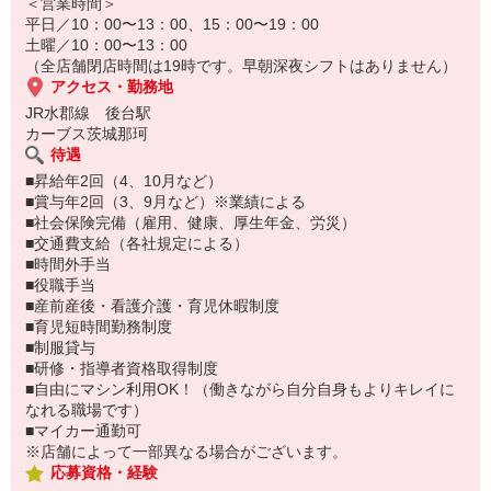
ムの先輩たちが常にサポートし、皆で助け合うのがカーブスの文化
＜営業時間＞
です
平日／10：00〜13：00、15：00〜19：00
土曜／10：00〜13：00
（全店舗閉店時間は19時です。早朝深夜シフトはありません）
アクセス・勤務地
JR水郡線 後台駅
カーブス茨城那珂
待遇
■昇給年2回（4、10月など）
■賞与年2回（3、9月など）※業績による
■社会保険完備（雇用、健康、厚生年金、労災）
■交通費支給（各社規定による）
■時間外手当
■役職手当
■産前産後・看護介護・育児休暇制度
■育児短時間勤務制度
■制服貸与
■研修・指導者資格取得制度
■自由にマシン利用OK！（働きながら自分自身もよりキレイに
なれる職場です）
■マイカー通勤可
※店舗によって一部異なる場合がございます。
応募資格・経験