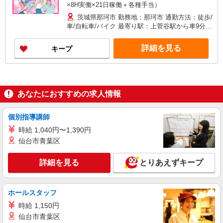
×8H実働×21日稼働＋各種手当）
茨城県那珂市 勤務地：那珂市 通勤方法：徒歩/
車/自転車/バイク 最寄り駅：上菅谷駅から車9分
※構内の（無料）駐車場利用OK
詳細を見る
キープ
あなたにおすすめの求人情報
個別指導講師
時給 1,040円〜1,390円
仙台市青葉区
詳細を見る
とりあえずキープ
ホールスタッフ
時給 1,150円
仙台市青葉区