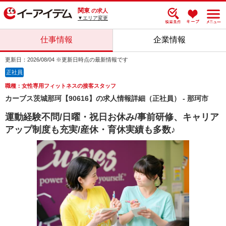
関東
の求人
▼エリア変更
仕事情報
企業情報
更新日：2026/08/04 ※更新日時点の最新情報です
正社員
職種：女性専用フィットネスの接客スタッフ
カーブス茨城那珂【90616】の求人情報詳細（正社員） - 那珂市
運動経験不問/日曜・祝日お休み/事前研修、キャリア
アップ制度も充実/産休・育休実績も多数♪