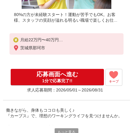
80%の方が未経験スタート！運動が苦手でもOK。お客
様、スタッフの笑顔が溢れる明るい職場で楽しくお仕...
月給22万円〜40万円
茨城県那珂市
研修中 月給20万円〜38万円(研修期間6ヶ月 習熟度に
より変動)
応募画面へ進む
1分で応募完了!!
キープ
求人応募期間：2026/05/01～2026/08/31
働きながら、身体もココロも美しく♪
『カーブス』で、理想のワーキングライフを見つけませんか。
働きやすいメリットも多数あり
もっと見る