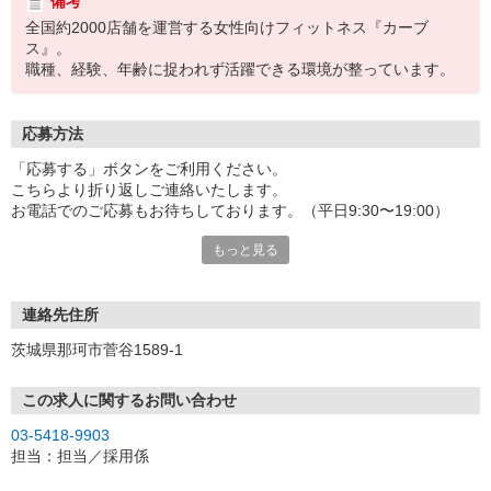
備考
全国約2000店舗を運営する女性向けフィットネス『カーブ
ス』。
職種、経験、年齢に捉われず活躍できる環境が整っています。
応募方法
「応募する」ボタンをご利用ください。
こちらより折り返しご連絡いたします。
お電話でのご応募もお待ちしております。（平日9:30〜19:00）
もっと見る
応募⇒（書類選考）⇒説明会・1次面接⇒2次面接⇒入社
※店舗により異なる場合があります。
店舗見学やお問い合わせも大歓迎です！
連絡先住所
茨城県那珂市菅谷1589-1
この求人に関するお問い合わせ
03-5418-9903
担当：担当／採用係