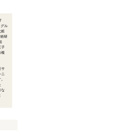
7
、グル
化粧
技術研
船
王子
の複
祉サ
シニ
す。
た
方な
ま