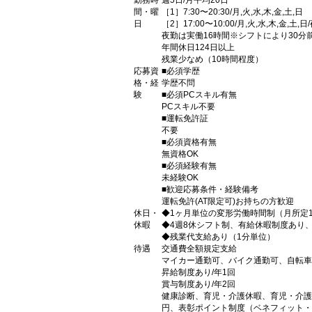
勤務時
週5日/月平均20日
間・曜
［1］7:30〜20:30/月,火,水,木,金,土,日
日
［2］17:00〜10:00/月,火,水,木,金,土,日
夜勤は実働16時間※シフトにより30分
年間休日124日以上
残業少なめ（10時間程度）
応募資
■必須学歴
格・経
学歴不問
験
■必須PCスキル有無
PCスキル不要
■運転免許証
不要
■必須資格有無
無資格OK
■必須経験有無
未経験OK
■歓迎応募条件・経験備考
運転免許(AT限定可)お持ちの方歓迎
休日・
◆1ヶ月単位の変形労働時間制（月所定1
休暇
◆4週8休シフト制、有給休暇制度あり
◆残業代支給あり（1分単位）
待遇
交通費全額規定支給
マイカー通勤可、バイク通勤可、自転車
昇給制度あり/年1回
賞与制度あり/年2回
健康診断、育児・介護休暇、育児・介護
円、表彰ポイント制度（ベネフィット・