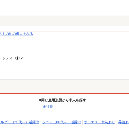
ストの他の求人をみる
ーシティC棟12F
同じ雇用形態から求人を探す
正社員
エルダー（50代～）活躍中
シニア（60代～）活躍中
ボーナス・賞与あり
昇給あ