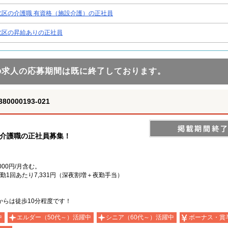
北区の介護職 有資格（施設介護）の正社員
北区の昇給ありの正社員
の求人の応募期間は既に終了しております。
000193-021
で介護職の正社員募集！
00円/月含む。
夜勤1回あたり7,331円（深夜割増＋夜勤手当）
）
からは徒歩10分程度です！
中
エルダー（50代～）活躍中
シニア（60代～）活躍中
ボーナス・賞