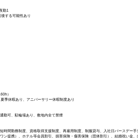
/夜勤1
前後する可能性あり
60h）
、夏季休暇あり、アニバーサリー休暇制度あり
通勤可、駐輪場あり、敷地内全て禁煙
短時間勤務制度、資格取得支援制度、再雇用制度、制服貸与、入社日バースデー手当1
ワン提携）、ホテル等会員割引、損害保険・傷害保険（団体割引）、結婚祝い金、