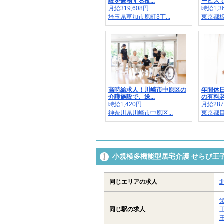
設を兼務する夜...
ービスで介
月給319,608円...
時給1,36
埼玉県草加市原町3丁...
東京都板
高時給求人！川崎市中原区の
年間休日
介護施設で、送...
の有料老人
時給1,420円
月給287,
神奈川県川崎市中原区...
東京都目黒
小規模多機能型居宅介護 せらび王子/
同じエリアの求人
同じ駅の求人