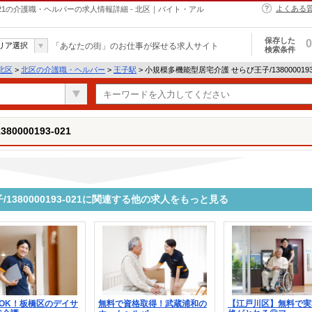
よくある
3-021の介護職・ヘルパーの求人情報詳細 - 北区｜バイト・アル
保存した
0
リア選択
「あなたの街」のお仕事が探せる求人サイト
検索条件
北区
>
北区の介護職・ヘルパー
>
王子駅
> 小規模多機能型居宅介護 せらび王子/138000019
000193-021
380000193-021に関連する他の求人をもっと見る
OK！板橋区のデイサ
無料で資格取得！武蔵浦和の
【江戸川区】無料で実