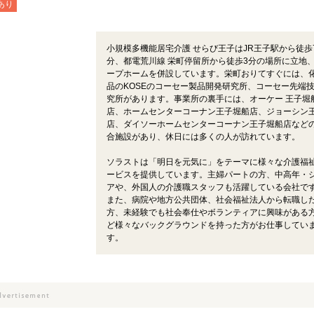
あり
小規模多機能居宅介護 せらび王子はJR王子駅から徒歩
分、都電荒川線 栄町停留所から徒歩3分の場所に立地
ープホームを併設しています。栄町おりてすぐには、
品のKOSEのコーセー製品開発研究所、コーセー先端
究所があります。事業所の裏手には、オーケー 王子堀
店、ホームセンターコーナン王子堀船店、ジョーシン
店、ダイソーホームセンターコーナン王子堀船店など
合施設があり、休日には多くの人が訪れています。
ソラストは「明日を元気に」をテーマに様々な介護福
ービスを提供しています。主婦パートの方、中高年・
アや、外国人の介護職スタッフも活躍している会社で
また、病院や地方公共団体、社会福祉法人から転職し
方、未経験でも社会奉仕やボランティアに興味がある
ど様々なバックグラウンドを持った方がお仕事してい
す。