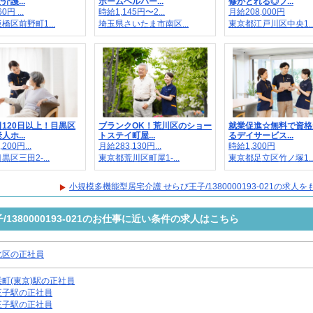
護...
ホームヘルパー...
修がとれる◎フ...
0円 ...
時給1,145円〜2...
月給208,000円
橋区前野町1...
埼玉県さいたま市南区...
東京都江戸川区中央1..
120日以上！目黒区
ブランクOK！荒川区のショー
就業促進☆無料で資格
ホ...
トステイ町屋...
るデイサービス...
200円...
月給283,130円...
時給1,300円
区三田2-...
東京都荒川区町屋1-...
東京都足立区竹ノ塚1..
小規模多機能型居宅介護 せらび王子/1380000193-021の求人
1380000193-021のお仕事に近い条件の求人はこちら
北区の正社員
栄町(東京)駅の正社員
王子駅の正社員
王子駅の正社員