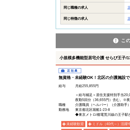
同じ職種の求人
同じ特徴の求人
こ
小規模多機能型居宅介護 せらび王子/1380
正社員
無資格・未経験OK！北区の介護施設
給与
月給255,855円
＜給与補足＞居住支援特別手当20,0
夜勤5回分（36,655円）含む。※
職種
介護職員（ヘルパー）（介護助手
勤務地
東京都北区堀船1-23-8
◆東京メトロ/都電荒川線の王子駅
未経験歓迎
ミドル（40代～）活躍