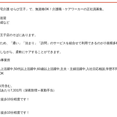
宅介護 せらび王子」で、無資格OK！介護職・ケアワーカーの正社員募集。
送迎
成など
王子店のそばにあります。
ため、「通い」「泊まり」「訪問」のサービスを組合せて利用できるのが小規模多
しながら、柔軟にケアすることができます。
の事業所
代以上活躍中,50代以上活躍中,60歳以上活躍中,主夫・主婦活躍中,入社日応相談,学歴不
OK
円/月含む。
回あたり7,331円（深夜割増＋夜勤手当）
徒歩10分程度です！
徒歩10分程度です！