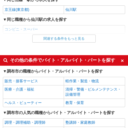
規定に基づき決定します★ （高 卒）月給
222,000円〜 （専修卒）月給222,000円〜 （短大
【トップフレッシュマーケット深大寺店】 東
京王線(東京都)
仙川駅
卒）月給222,000円〜
京都調布市深大寺東町3-16-1 ※他勤務地あり 【本
社】東京都世田谷区松原5-8-16 マツナオビル 入
同じ職種から仙川駅の求人を探す
社後各店舗へ配属 ※入社後配属先決定 東京都世田
詳細を見る
キープ
谷区・品川区・大田区・北区・足立区・調布市・
コンビニ・スーパー
狛江市・日野市 神奈川県川崎市川崎区・川崎市高
津区・川崎市多摩区・横浜市中区・横浜市神奈川
アルバイト
パート
関連する条件をもっと見る
同じ雇用形態から仙川駅の求人を探す
区・相模原市南区 千葉県松戸市・流山市の各店舗
トップフレッシュマーケット 深大寺店
アルバイト
パート
鮮魚スタッフまたは鮮魚寿司スタッフ
時給1,226円 ※経験者優遇 実技試験により時
同じ特徴から仙川駅の求人を探す
その他の条件でバイト・アルバイト・パートを探す
給考慮いたします。
履歴書不要
友達と応募OK
東京都調布市深大寺東町3-16-1 （トップフレ
調布市の職種からバイト・アルバイト・パートを探す
ッシュマーケット 深大寺店）
未経験歓迎
大学生歓迎
販売・接客サービス
軽作業・製造・物流
女性活躍中
主婦・主夫歓迎
詳細を見る
キープ
医療・介護・福祉
清掃・警備・ビルメンテナンス・
フリーター歓迎
学歴不問
設備管理
アルバイト
ブランクOK
ミドル（40代～）活躍中
ヘルス・ビューティー
教育・保育
トップフレッシュマーケット 深大寺店
エルダー（50代～）活躍中
昇給あり
調布市の人気の職種からバイト・アルバイト・パートを探す
スーパー夕方レジスタッフ
週2～3日勤務OK
朝
時給1,226円
調理・調理補助・調理師
塾講師・家庭教師
昼
夕方
東京都調布市深大寺東町3-16-1 （トップフレ