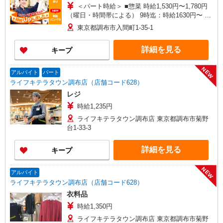
＜パート時給＞ ■惣菜 時給1,530円〜1,780円
（曜日・時間帯による） 9時迄：時給1630円〜 9
時以降：時給1530円〜 16時以降：時給1680円〜
東京都調布市入間町1-35-1
★土曜＋100円 ★日・祝＋100円 ※アルバイトさ
んの時給や募集内容はお問い合わせください
詳細を見る
キープ
NEW
アルバイト
パート
ライフキテラタウン調布店（店舗コード628）
レジ
時給1,235円
ライフキテラタウン調布店 東京都調布市菊野
台1-33-3
詳細を見る
キープ
NEW
アルバイト
ライフキテラタウン調布店（店舗コード628）
衣料品
時給1,350円
ライフキテラタウン調布店 東京都調布市菊野