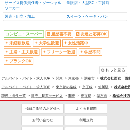
サービス提供責任者・ソーシャル
量販店・大型SC・百貨店
ッシュマーケット 深大寺店）
夜
禁煙・分煙
ワーカー
扶養内勤務OK
交通費支給
製造・組立・加工
スイーツ・ケーキ・パン
詳細を見る
キープ
社会保険あり
社割・特典あり
制服貸与
研修制度あり
コンビニ・スーパー
履歴書不要
友達と応募OK
社員登用あり
未経験歓迎
大学生歓迎
女性活躍中
同じ職種から求人を探す
主婦・主夫歓迎
フリーター歓迎
学歴不問
ブランクOK
販売・接客サービス
コンビニ・スーパー
もっと見る
アルバイト・バイト・求人TOP
関東
東京都
調布市
株式会社西友 西友
同じ特徴から求人を探す
アルバイト・バイト・求人TOP
東京都の路線
京王線
仙川駅
株式会社
未経験歓迎
大学生歓迎
職種・条件一覧
販売・接客サービス
関東
東京都
調布市
株式会社西
ミドル（40代～）活躍中
週2～3日勤務OK
扶養内勤務OK
交通費支給
掲載ご希望のお客様へ
よくある質問
社会保険あり
社員登用あり
お問い合わせ
利用規約