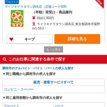
NEW
アルバイト
ライフキテラタウン調布店（店舗コード628）
（早朝）荷受け・商品陳列
時給1,350円
ライフキテラタウン調布店 東京都調布市菊野
台1-33-3
詳細を見る
キープ
NEW
もっと見る
パート
ライフキテラタウン調布店（店舗コード628）
このお仕事に関連する条件で探す
レジ
時給1,235円 日曜・祝日は 時給1,335円
調布市のアルバイト・バイト・パートの求人を探す
ライフキテラタウン調布店 東京都調布市菊野
同じ職種から調布市の求人を探す
台1-33-3
販売・接客サービスすべて
詳細を見る
キープ
コンビニ・スーパー
同じ雇用形態から調布市の求人を探す
アルバイト
いなげや 調布仙川店
アルバイト
パート