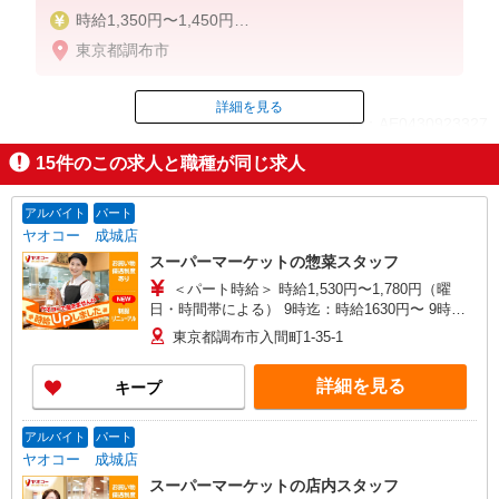
時給1,350円〜1,450円
東京都調布市
5-8時 1450円
8-17時 1350円
17-19時 1450円
詳細を見る
ID：AE0430923327
19-22時 1500円
22-5時 1875円（深夜手当含む）
15
件のこの求人と職種が同じ求人
土日／130円
掲載期間終了
※給与幅は時間帯による
アルバイト
パート
ヤオコー 成城店
スーパーマーケットの惣菜スタッフ
＜パート時給＞ 時給1,530円〜1,780円（曜
日・時間帯による） 9時迄：時給1630円〜 9時以
降：時給1530円〜 16時以降：時給1680円〜 ★土
東京都調布市入間町1-35-1
曜＋100円 ★日・祝＋100円 ※アルバイトさんの
時給や募集内容はお問い合わせください
詳細を見る
キープ
アルバイト
パート
ヤオコー 成城店
スーパーマーケットの店内スタッフ