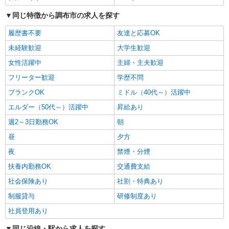
食品スーパースタッフ（一般食品）
同じ特徴から調布市の求人を探す
大学・専門学生／時給1250円〜 高校生／時給
1226円 ★職種を限定しての募集のため、勤務時
履歴書不要
友達と応募OK
間・曜日の項目をご確認ください
東京都調布市仙川町3-4-1
未経験歓迎
大学生歓迎
詳細を見る
キープ
女性活躍中
主婦・主夫歓迎
フリーター歓迎
学歴不問
パート
ブランクOK
ミドル（40代～）活躍中
いなげや 調布仙川店
食品スーパースタッフ（鮮魚、鮮魚鮨）
エルダー（50代～）活躍中
昇給あり
時給：1425円（鮮魚・鮮魚鮨） ※曜日・時間
週2～3日勤務OK
朝
帯によって加算 ▼詳細は以下の通り 日・祝日／時
給125円増 ★学生以外の長期希望の方はパート対
昼
夕方
東京都調布市仙川町3-4-1
象です。 ★職種を限定しての募集のため、勤務時
夜
禁煙・分煙
間・曜日の項目をご確認ください。
詳細を見る
キープ
扶養内勤務OK
交通費支給
社会保険あり
社割・特典あり
正社員
制服貸与
株式会社トップ
研修制度あり
スーパーマーケットでの店舗業務
社員登用あり
★中途採用は前職給と経験等を優遇の上、当社
同じ沿線・駅から求人を探す