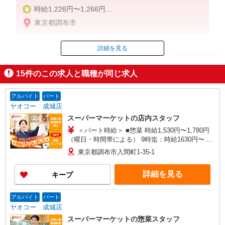
時給1,226円〜1,266円
東京都調布市
5-8時 1266円
8-17時 1226円
17-19時 1246円
詳細を見る
ID：AE0430923237
19-22時 1266円
22-5時 1583円（深夜手当含む）
15
件のこの求人と職種が同じ求人
土日／10円
掲載期間終了
※給与幅は時間帯による
アルバイト
パート
ヤオコー 成城店
スーパーマーケットの店内スタッフ
＜パート時給＞ ■惣菜 時給1,530円〜1,780円
（曜日・時間帯による） 9時迄：時給1630円〜 9
時以降：時給1530円〜 16時以降：時給1680円〜
東京都調布市入間町1-35-1
★土曜＋100円 ★日・祝＋100円 ※アルバイトさ
んの時給や募集内容はお問い合わせください
詳細を見る
キープ
アルバイト
パート
ヤオコー 成城店
スーパーマーケットの惣菜スタッフ