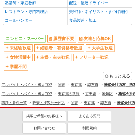
塾講師・家庭教師
配送・配達ドライバー
ッシュマーケット 深大寺店）
朝
昼
レストラン・専門料理店
美容師・ネイリスト・まつげ施術
禁煙・分煙
駅直結・駅チカ
詳細を見る
キープ
コールセンター
食品製造・加工
扶養内勤務OK
交通費支給
社会保険あり
社割・特典あり
コンビニ・スーパー
履歴書不要
友達と応募OK
制服貸与
研修制度あり
未経験歓迎
経験者・有資格者歓迎
大学生歓迎
社員登用あり
女性活躍中
主婦・主夫歓迎
フリーター歓迎
同じ職種から求人を探す
学歴不問
販売・接客サービス
もっと見る
コンビニ・スーパー
アルバイト・バイト・求人TOP
関東
東京都
調布市
株式会社西友 西友
同じ特徴から求人を探す
アルバイト・バイト・求人TOP
東京都の路線
京王線
国領駅
株式会社
未経験歓迎
大学生歓迎
職種・条件一覧
販売・接客サービス
関東
東京都
調布市
株式会社西
ミドル（40代～）活躍中
週1日勤務OK
掲載ご希望のお客様へ
よくある質問
扶養内勤務OK
交通費支給
社会保険あり
お問い合わせ
社員登用あり
利用規約