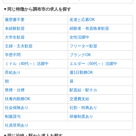
食品スーパースタッフ（一般食品）
同じ特徴から調布市の求人を探す
大学・専門学生／時給1250円〜 高校生／時給
1226円 ★職種を限定しての募集のため、勤務時
履歴書不要
友達と応募OK
間・曜日の項目をご確認ください
東京都調布市仙川町3-4-1
未経験歓迎
経験者・有資格者歓迎
詳細を見る
キープ
大学生歓迎
女性活躍中
主婦・主夫歓迎
フリーター歓迎
パート
学歴不問
ブランクOK
いなげや 調布仙川店
食品スーパースタッフ（鮮魚、鮮魚鮨）
ミドル（40代～）活躍中
エルダー（50代～）活躍中
時給：1425円（鮮魚・鮮魚鮨） ※曜日・時間
昇給あり
週1日勤務OK
帯によって加算 ▼詳細は以下の通り 日・祝日／時
給125円増 ★学生以外の長期希望の方はパート対
朝
昼
東京都調布市仙川町3-4-1
象です。 ★職種を限定しての募集のため、勤務時
禁煙・分煙
駅直結・駅チカ
間・曜日の項目をご確認ください。
詳細を見る
キープ
扶養内勤務OK
交通費支給
社会保険あり
社割・特典あり
正社員
制服貸与
株式会社トップ
研修制度あり
スーパーマーケットでの店舗業務
社員登用あり
★中途採用は前職給と経験等を優遇の上、当社
同じ沿線・駅から求人を探す