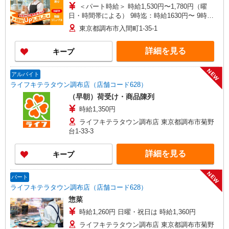
＜パート時給＞ 時給1,530円〜1,780円（曜
日・時間帯による） 9時迄：時給1630円〜 9時以
降：時給1530円〜 16時以降：時給1680円〜 ★土
東京都調布市入間町1-35-1
曜＋100円 ★日・祝＋100円 ※アルバイトさんの
時給や募集内容はお問い合わせください
詳細を見る
キープ
NEW
アルバイト
ライフキテラタウン調布店（店舗コード628）
（早朝）荷受け・商品陳列
時給1,350円
ライフキテラタウン調布店 東京都調布市菊野
台1-33-3
詳細を見る
キープ
NEW
パート
ライフキテラタウン調布店（店舗コード628）
惣菜
時給1,260円 日曜・祝日は 時給1,360円
ライフキテラタウン調布店 東京都調布市菊野