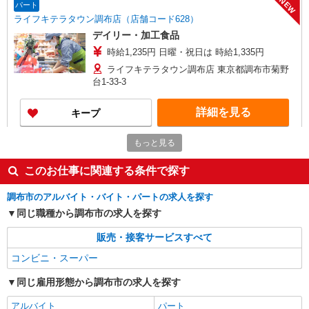
NEW
パート
ライフキテラタウン調布店（店舗コード628）
デイリー・加工食品
時給1,235円 日曜・祝日は 時給1,335円
ライフキテラタウン調布店 東京都調布市菊野
台1-33-3
詳細を見る
キープ
NEW
もっと見る
パート
ライフキテラタウン調布店（店舗コード628）
このお仕事に関連する条件で探す
レジ
時給1,235円 日曜・祝日は 時給1,335円
調布市のアルバイト・バイト・パートの求人を探す
ライフキテラタウン調布店 東京都調布市菊野
同じ職種から調布市の求人を探す
台1-33-3
販売・接客サービスすべて
詳細を見る
キープ
コンビニ・スーパー
同じ雇用形態から調布市の求人を探す
アルバイト
いなげや 調布仙川店
アルバイト
パート