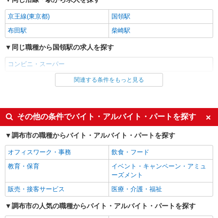
規定に基づき決定します★ （高 卒）月給
222,000円〜 （専修卒）月給222,000円〜 （短大
【トップフレッシュマーケット深大寺店】 東
京王線(東京都)
国領駅
卒）月給222,000円〜
京都調布市深大寺東町3-16-1 ※他勤務地あり 【本
布田駅
社】東京都世田谷区松原5-8-16 マツナオビル 入
柴崎駅
社後各店舗へ配属 ※入社後配属先決定 東京都世田
詳細を見る
キープ
同じ職種から国領駅の求人を探す
谷区・品川区・大田区・北区・足立区・調布市・
狛江市・日野市 神奈川県川崎市川崎区・川崎市高
コンビニ・スーパー
津区・川崎市多摩区・横浜市中区・横浜市神奈川
アルバイト
パート
区・相模原市南区 千葉県松戸市・流山市の各店舗
トップフレッシュマーケット 深大寺店
関連する条件をもっと見る
同じ雇用形態から国領駅の求人を探す
鮮魚スタッフまたは鮮魚寿司スタッフ
アルバイト
パート
時給1,226円 ※経験者優遇 実技試験により時
給考慮いたします。
同じ特徴から国領駅の求人を探す
その他の条件でバイト・アルバイト・パートを探す
東京都調布市深大寺東町3-16-1 （トップフレ
ッシュマーケット 深大寺店）
履歴書不要
友達と応募OK
調布市の職種からバイト・アルバイト・パートを探す
未経験歓迎
経験者・有資格者歓迎
詳細を見る
キープ
オフィスワーク・事務
飲食・フード
大学生歓迎
女性活躍中
教育・保育
イベント・キャンペーン・アミュ
アルバイト
主婦・主夫歓迎
フリーター歓迎
ーズメント
トップフレッシュマーケット 深大寺店
学歴不問
ブランクOK
販売・接客サービス
医療・介護・福祉
スーパー夕方レジスタッフ
ミドル（40代～）活躍中
エルダー（50代～）活躍中
時給1,226円
調布市の人気の職種からバイト・アルバイト・パートを探す
昇給あり
週1日勤務OK
東京都調布市深大寺東町3-16-1 （トップフレ