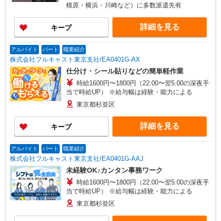
模原・横浜・川崎など）に多数派遣先有
詳細を見る
キープ
アルバイト
パート
職業紹介
株式会社フルキャスト東京支社/EA0401G-AX
仕分け・シール貼りなどの簡単軽作業
時給1600円〜1800円（22:00〜翌5:00の深夜手
当で時給UP） ※給与幅は経験・能力による
東京都杉並区
詳細を見る
キープ
アルバイト
パート
職業紹介
株式会社フルキャスト東京支社/EA0401G-AAJ
未経験OK♪カンタン事務ワーク
時給1600円〜1800円（22:00〜翌5:00の深夜手
当で時給UP） ※給与幅は経験・能力による
東京都杉並区