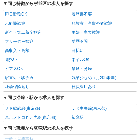
パート
同じ特徴から杉並区の求人を探す
サミット株式会社
即日勤務OK
履歴書不要
一般事務（人事部 正社員アシスタント業務）
時給1226円
未経験歓迎
経験者・有資格者歓迎
サミット本部 （東京都杉並区永福3-57-14）
新卒・第二新卒歓迎
主婦・主夫歓迎
フリーター歓迎
学歴不問
詳細を見る
キープ
高収入・高額
日払い
派遣社員
週払い
ネイルOK
株式会社パソナ・東京キャリアセンター/KT600116139202
ピアスOK
禁煙・分煙
一般事務/データ入力
駅直結・駅チカ
残業少なめ（月20h未満）
月給262300円 ★交通費規定に基づき交通費支
給
社会保険あり
社員登用あり
東京都杉並区（西荻窪駅）
同じ沿線・駅から求人を探す
詳細を見る
キープ
ＪＲ総武線(東京都)
ＪＲ中央線(東京都)
東京メトロ丸ノ内線(東京都)
荻窪駅
派遣社員
株式会社パソナ・東京キャリアセンター/KT600116388103
同じ職種から荻窪駅の求人を探す
一般事務
一般・営業事務