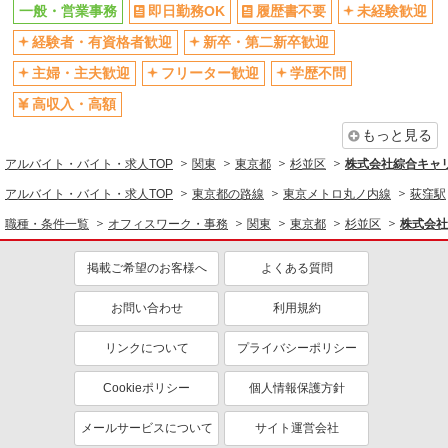
一般・営業事務
即日勤務OK
履歴書不要
未経験歓迎
一般・営業事務
詳細を見る
キープ
経験者・有資格者歓迎
新卒・第二新卒歓迎
同じ特徴から求人を探す
主婦・主夫歓迎
フリーター歓迎
学歴不問
紹介予定派遣
未経験歓迎
日払い
株式会社パソナ・東京キャリアセンター/KT600116939402
高収入・高額
社会保険あり
社員登用あり
一般事務
もっと見る
時給1900円 ★交通費規定に基づき交通費支給
アルバイト・バイト・求人TOP
関東
東京都
杉並区
株式会社綜合キャリ
東京都杉並区（高円寺駅）
アルバイト・バイト・求人TOP
東京都の路線
東京メトロ丸ノ内線
荻窪駅
詳細を見る
キープ
職種・条件一覧
オフィスワーク・事務
関東
東京都
杉並区
株式会社
紹介予定派遣
掲載ご希望のお客様へ
よくある質問
株式会社パソナ・東京キャリアセンター/KT6001169394
お問い合わせ
一般事務
利用規約
時給1900円 ★交通費規定に基づき交通費支給
リンクについて
プライバシーポリシー
東京都杉並区（高円寺駅）
Cookieポリシー
個人情報保護方針
詳細を見る
キープ
メールサービスについて
サイト運営会社