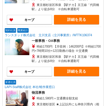
東京都杉並区和泉 【駅チカ】京王線「代田橋
駅」より徒歩8分 ※自転車通勤可
詳細を見る
キープ
契約社員
職業紹介
ランスタッド株式会社 立川支店（立川事業所）/WTTK106374
一般事務・OA事務
時給1700円 【月収例：146200円】※時給1700
円×7時間10分×12日勤務の場合 ※交通費
東京都杉並区和泉 【駅チカ】京王線「代田橋
駅」より徒歩8分 ※自転車通勤可
詳細を見る
キープ
派遣社員
LAPI-Staff株式会社 本社/軽作業窓口
物流事務
時給1,580円＋交通費全額支給
東京都杉並区 ★上記以外にも神奈川県内（相