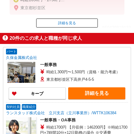
※経験・能力による
東京都杉並区
詳細を見る
ID：AE0430919132
20
件のこの求人と職種が同じ求人
掲載期間終了
パート
久保金属株式会社
一般事務
時給1,300円〜1,500円（資格・能力考慮）
東京都杉並区下高井戸4-5-5
詳細を見る
キープ
契約社員
職業紹介
ランスタッド株式会社 立川支店（立川事業所）/WTTK106384
一般事務・OA事務
時給1700円 【月収例：146200円】※時給1700
円×7時間10分×12日勤務の場合 ※交通費