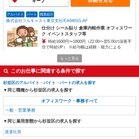
詳細を見る
キープ
アルバイト
パート
職業紹介
株式会社フルキャスト東京支社/EA0401G-AF
仕分け シール貼り 倉庫内軽作業 オフィスワー
ク イベントスタッフ等
時給1600円〜1800円（22:00〜翌5:00の深夜手
当で時給UP） ※給与幅は経験・能力による
東京都杉並区
もっと見る
詳細を見る
キープ
このお仕事に関連する条件で探す
杉並区のアルバイト・バイト・パートの求人を探す
パート
サミット株式会社
同じ職種から杉並区の求人を探す
一般事務（人事部 正社員アシスタント業務）
オフィスワーク・事務すべて
時給1226円
一般・営業事務
サミット本部 （東京都杉並区永福3-57-14）
同じ雇用形態から杉並区の求人を探す
詳細を見る
キープ
派遣社員