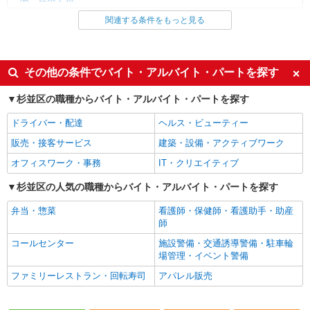
月給307800円 ★交通費規定に基づき交通費支
給
関連する条件をもっと見る
同じ雇用形態から荻窪駅の求人を探す
東京都杉並区（高円寺駅）
派遣社員
詳細を見る
キープ
同じ特徴から荻窪駅の求人を探す
その他の条件でバイト・アルバイト・パートを探す
即日勤務OK
履歴書不要
杉並区の職種からバイト・アルバイト・パートを探す
派遣社員
株式会社パソナ・東京キャリアセンター/KT600116388102
未経験歓迎
経験者・有資格者歓迎
ドライバー・配達
ヘルス・ビューティー
一般事務
新卒・第二新卒歓迎
主婦・主夫歓迎
販売・接客サービス
建築・設備・アクティブワーク
月給307800円 ★交通費規定に基づき交通費支
フリーター歓迎
学歴不問
給
オフィスワーク・事務
IT・クリエイティブ
高収入・高額
日払い
東京都杉並区（高円寺駅）
杉並区の人気の職種からバイト・アルバイト・パートを探す
週払い
ネイルOK
詳細を見る
キープ
弁当・惣菜
看護師・保健師・看護助手・助産
ピアスOK
禁煙・分煙
師
駅直結・駅チカ
残業少なめ（月20h未満）
紹介予定派遣
コールセンター
施設警備・交通誘導警備・駐車輪
株式会社パソナ・東京キャリアセンター/KT600116939401
社会保険あり
社員登用あり
場管理・イベント警備
一般事務
ファミリーレストラン・回転寿司
アパレル販売
同じ職種から求人を探す
時給1900円 ★交通費規定に基づき交通費支給
オフィスワーク・事務
東京都杉並区（高円寺駅）