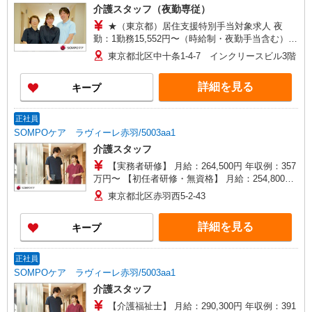
介護スタッフ（夜勤専従）
★（東京都）居住支援特別手当対象求人 夜
勤：1勤務15,552円〜（時給制・夜勤手当含む）
時給：1,444円 ◎週20時間以上勤務（社保加入
東京都北区中十条1-4-7 インクリースビル3階
者）の場合は時給：1,494円 ※居住支援特別手当
は勤続5年目までの方はさらに時給＋50円（再入社
詳細を見る
キープ
者は除く）
正社員
SOMPOケア ラヴィーレ赤羽/5003aa1
介護スタッフ
【実務者研修】 月給：264,500円 年収例：357
万円〜 【初任者研修・無資格】 月給：254,800円
年収例：347万円〜 ※職務手当、（東京都）居住
東京都北区赤羽西5-2-43
支援特別手当、日祝手当（月平均2回分）、夜勤手
当（月平均4回分）等、毎月平均的に支払われる手
詳細を見る
キープ
当を含みます。 ※居住支援特別手当は勤続5年目
までの方はさらに1万円支給（再入社は除く） ◎
賞与：基本給2.08ヶ月分/年支給 ◎残業時は別途時
正社員
間外手当支給（超過1分〜）
SOMPOケア ラヴィーレ赤羽/5003aa1
介護スタッフ
【介護福祉士】 月給：290,300円 年収例：391