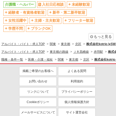
バイク通勤OK
自転車通勤OK
介護職・ヘルパー
入社日応相談
未経験歓迎
残業少なめ（月20h未満）
交通費支給
経験者・有資格者歓迎
新卒・第二新卒歓迎
社会保険あり
産休・育休取得実績あり
女性活躍中
主婦・主夫歓迎
フリーター歓迎
退職金・財形貯蓄制度あり
各種手当（家族・役職・インセン
ティブなど）あり
学歴不問
ブランクOK
制服貸与
研修制度あり
もっと見る
資格取得支援制度あり
アルバイト・バイト・求人TOP
関東
東京都
北区
株式会社kotrio /●S
同じ職種から求人を探す
アルバイト・バイト・求人TOP
東京都の路線
ＪＲ高崎線
赤羽駅
株式会
職種・条件一覧
医療・介護・福祉
関東
東京都
北区
株式会社kotrio
医療・介護・福祉
介護職・ヘルパー
掲載ご希望のお客様へ
よくある質問
同じ特徴から求人を探す
お問い合わせ
利用規約
未経験歓迎
ミドル（40代～）活躍中
リンクについて
プライバシーポリシー
ボーナス・賞与あり
車通勤OK
交通費支給
社会保険あり
Cookieポリシー
個人情報保護方針
産休・育休取得実績あり
メールサービスについて
サイト運営会社