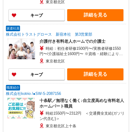
東京都北区
詳細を見る
キープ
派遣社員
株式会社トラストグロース 新宿本社 第3営業部
介護付き有料老人ホームでの介護士
時給：初任者研修1500円〜/実務者研修1550
円〜/介護福祉士1600円〜 ※資格・経験により異
なる。
東京都北区
詳細を見る
キープ
職業紹介
株式会社kotrio /●SW-S-2087156
十条駅／無理なく働く♪自立度高めな有料老人
ホームパート職員
時給1550円〜2312円 ＜交通費全支給(ガソリ
ン代含む)＞
東京都北区上十条