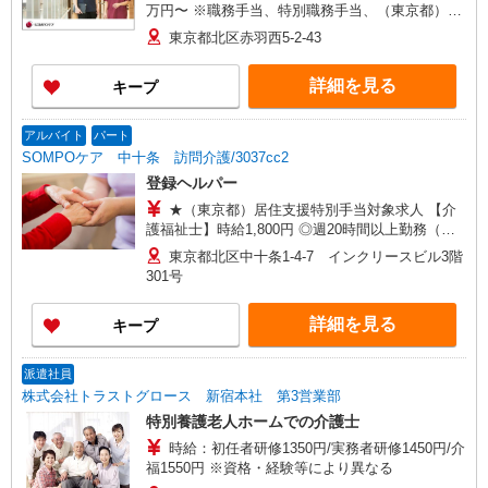
万円〜 ※職務手当、特別職務手当、（東京都）居
住支援特別手当、働きがい向上手当、日祝手当
東京都北区赤羽西5-2-43
（月平均2回分）、夜勤手当（月平均4回分）等、
毎月平均的に支払われる手当を含みます。 ※居住
詳細を見る
キープ
支援特別手当は勤続5年目までの方はさらに1万円
支給（再入社は除く） ◎賞与：基本給2.08ヶ月分/
年支給 ◎残業時は別途時間外手当支給（超過1
アルバイト
パート
分〜）
SOMPOケア 中十条 訪問介護/3037cc2
登録ヘルパー
★（東京都）居住支援特別手当対象求人 【介
護福祉士】時給1,800円 ◎週20時間以上勤務（社
保加入者）の場合は時給1,850円 ＊早朝夜間（〜8
東京都北区中十条1-4-7 インクリースビル3階
時、18時〜）：時給2,250円〜 ＊日曜祝日：時給
301号
2,100円〜 【実務者研修・初任者研修（ヘルパー1
級・2級）】時給1,720円 ◎週20時間以上勤務（社
詳細を見る
キープ
保加入者）の場合は時給1,770円 ＊早朝夜間（〜8
時、18時〜）：時給2,150円〜 ＊日曜祝日：時給
2,020円〜 ◎身体介助、生活援助が同時給 ◎キャ
派遣社員
ンセル手当：職務時給の60％支給 ※居住支援特別
株式会社トラストグロース 新宿本社 第3営業部
手当は勤続5年目までの方はさらに時給＋50円（再
特別養護老人ホームでの介護士
入社者は除く）
時給：初任者研修1350円/実務者研修1450円/介
福1550円 ※資格・経験等により異なる