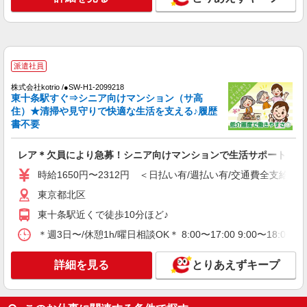
アルバイト
パート
ケアハウス浮間/1380000191-011
介護職員（ヘルパー）（役職なし）
派遣社員
時給1,300円
株式会社kotrio /●SW-H1-2099218
東京都北区浮間3-25-2
東十条駅すぐ⇒シニア向けマンション（サ高
住）★清掃や見守りで快適な生活を支える♪履歴
詳細を見る
キープ
書不要
契約社員
レア＊欠員により急募！シニア向けマンションで生活サポート
グループホーム せらび王子/1380000192-012
時給1650円〜2312円 ＜日払い有/週払い有/交通費全支給(ガ
介護職員（ヘルパー）（介護助手）
東京都北区
月給208,000円
東十条駅近くで徒歩10分ほど♪
東京都北区堀船1-23-8 ◆東京メトロ/都電荒川
線の王子駅からは徒歩10分程度です！
＊週3日〜/休憩1h/曜日相談OK＊ 8:00〜17:00 9:00〜18:0
詳細を見る
キープ
詳細を見る
とりあえずキープ
派遣社員
株式会社トラストグロース 新宿本社 第3営業部