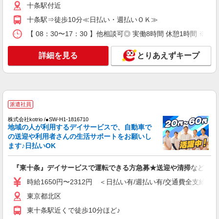
詳細を見る
キープ
十条駅付近
十条駅⇒徒歩10分≪日払い・週払いＯＫ≫
派遣社員
【 08：30〜17：30 】他相談可◎ 実働8時間 休憩1時間 ※週
株式会社kotrio /●SW-H1-1981096
十条*デイでの生活補助☆新たなスキルを身に
詳細を見る
とりあえずキープ
つけて長く働く♪
時給1550円〜2312円 ＜日払い有/週払い有/交
通費全支給(ガソリン代含む)＞
十条駅付近
派遣社員
詳細を見る
キープ
株式会社kotrio /●SW-H1-1816710
地域の人が利用するデイサービスで、自動車で
派遣社員
の送迎や利用者さんの生活サポートをお願いし
株式会社kotrio /●SW-H1-2099218
ます♪日払いOK
レア＊欠員により急募！シニア向けマンション
で生活サポート
『東十条』デイサービスで運転できる方急募★送迎や清掃など！
時給1650円〜2312円 ＜日払い有/週払い有/交
時給1650円〜2312円 ＜日払い有/週払い有/交通費全支給(ガ
通費全支給(ガソリン代含む)＞
東京都北区
東京都北区
東十条駅近くで徒歩10分ほど♪
詳細を見る