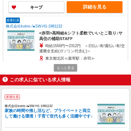
詳細を見る
キープ
派遣社員
株式会社kotrio /●SW-H1-1981132
<赤羽>高時給&シフト柔軟でいいとこ取り♪サ
高住の補助STAFF
時給1550円〜2312円 ＜日払い有/週払い有/交
通費全支給(ガソリン代含む)＞
東京都北区≪最寄駅：赤羽≫
もっと見る
詳細を見る
キープ
この求人に似ている求人情報
正社員
小規模多機能型居宅介護 せらび王子/1380000193-031
派遣社員
介護職員（ヘルパー）（夜勤専従）
月給298,070円〜325,800円（経験・能力等に
株式会社kotrio /●SW-H1-1981132
よる） ＜給与補足＞居住支援特別手当20,000円/月
家族の時間や推し活など、プライベートと両立
含む。 夜勤10回分（73,870〜76,600円）含む。※
して働ける環境！子育て世代も多く活躍中です♪
東京都北区堀船1-23-8 ◆東京メトロ/都電荒川
夜勤1回あたり7,387〜7,660円（深夜割増＋夜勤手
線の王子駅からは徒歩10分程度です！
当）