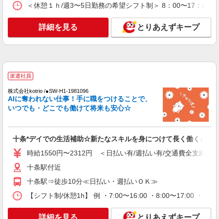
キープ
＜休憩１ｈ/週3〜5日勤務の希望シフト制＞ 8：00〜17：00 8
アルバイト
パート
詳細を見る
とりあえずキープ
小規模多機能型居宅介護 せらび王子/1380000193-030
介護職員（ヘルパー）（役職なし）
時給1,370円〜1,420円（経験・能力等による）
＜給与補足＞※居住支援特別手当20,000円/月（週
20h以上勤務の方）別途支給
東京都北区堀船1-23-8 ◆東京メトロ/都電荒川
派遣社員
線の王子駅からは徒歩10分程度です！
株式会社kotrio /●SW-H1-1981096
AIに奪われない仕事！手に職をつけることで、
詳細を見る
キープ
いつでも・どこでも働けて将来も安心☆
派遣社員
株式会社kotrio /●SW-H1-1816710
十条*デイでの生活補助☆新たなスキルを身につけて長く働く♪
『東十条』デイサービスで運転できる方急募★
時給1550円〜2312円 ＜日払い有/週払い有/交通費全支給(ガ
送迎や清掃など！
十条駅付近
時給1650円〜2312円 ＜日払い有/週払い有/交
通費全支給(ガソリン代含む)＞
十条駅⇒徒歩10分≪日払い・週払いＯＫ≫
東京都北区
【シフト制/休憩1h】 例 ・7:00〜16:00 ・8:00〜17:00 ・9:
詳細を見る
キープ
詳細を見る
とりあえずキープ