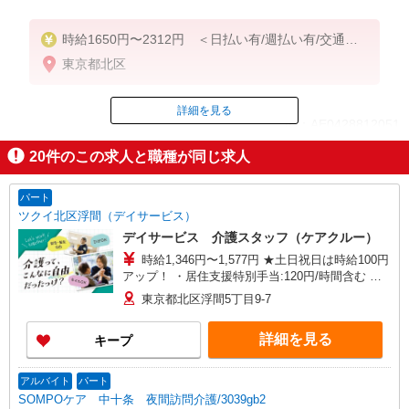
時給1650円〜2312円 ＜日払い有/週払い有/交通費
全支給(ガソリン代含む)＞
東京都北区
詳細を見る
ID：AE0428812051
20
件のこの求人と職種が同じ求人
掲載期間終了
パート
ツクイ北区浮間（デイサービス）
デイサービス 介護スタッフ（ケアクルー）
時給1,346円〜1,577円 ★土日祝日は時給100円
アップ！ ・居住支援特別手当:120円/時間含む ※
給与幅は資格・経験等による
東京都北区浮間5丁目9-7
詳細を見る
キープ
アルバイト
パート
SOMPOケア 中十条 夜間訪問介護/3039gb2