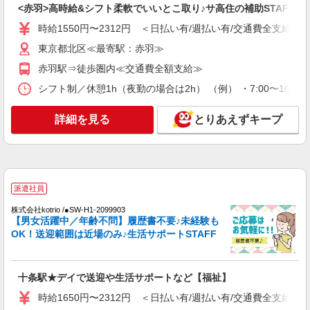
<赤羽>高時給&シフト柔軟でいいとこ取り♪サ高住の補助STAFF
詳細を見る
キープ
時給1550円〜2312円 ＜日払い有/週払い有/交通費全支給(ガ
職業紹介
東京都北区≪最寄駅：赤羽≫
株式会社kotrio /●SW-S-1850210
赤羽駅⇒徒歩圏内≪交通費全額支給≫
浮間舟渡駅＊スキマ時間にパートではたらこ♪
デイSTAFF/未経験歓迎
シフト制／休憩1h（夜勤の場合は2h） （例） ・7:00〜16:00 ・
時給1550円〜2312円 ＜交通費全支給(ガソリ
ン代含む)＞
詳細を見る
とりあえずキープ
最寄り駅：拝島
詳細を見る
キープ
派遣社員
派遣社員
株式会社kotrio /●SW-H1-2099903
株式会社kotrio /●SW-H1-2099903
【男女活躍中／年齢不問】履歴書不要♪未経験も
十条駅★デイで送迎や生活サポートなど【福
OK！送迎範囲は近場のみ♪生活サポートSTAFF
祉】
時給1650円〜2312円 ＜日払い有/週払い有/交
通費全支給(ガソリン代含む)＞
十条駅★デイで送迎や生活サポートなど【福祉】
十条駅付近
時給1650円〜2312円 ＜日払い有/週払い有/交通費全支給(ガ