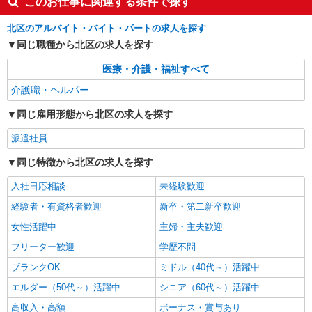
このお仕事に関連する条件で探す
デイサービスでの介護士
北区のアルバイト・バイト・パートの求人を探す
時給：無資格1300円〜1350円 初任者
1400円〜1500円 実務者1500円〜1600円
同じ職種から北区の求人を探す
介福1600円〜1650円 ※資格や経験などに
東京都北区
よる
医療・介護・福祉すべて
詳細を見る
介護職・ヘルパー
キープ
同じ雇用形態から北区の求人を探す
派遣社員
株式会社トラストグロース 新宿本社 第3営業部
派遣社員
特別養護老人ホームでの介護士
同じ特徴から北区の求人を探す
時給：初任者研修1450円/実務者研修1500円/介
護福祉士1550円 （資格・経験などにより異なる）
入社日応相談
未経験歓迎
東京都北区
経験者・有資格者歓迎
新卒・第二新卒歓迎
女性活躍中
主婦・主夫歓迎
詳細を見る
キープ
フリーター歓迎
学歴不問
ブランクOK
ミドル（40代～）活躍中
エルダー（50代～）活躍中
シニア（60代～）活躍中
高収入・高額
ボーナス・賞与あり