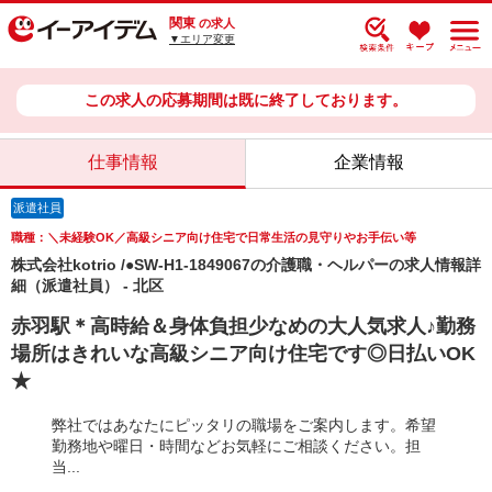
関東
の求人
▼エリア変更
この求人の応募期間は既に終了しております。
仕事情報
企業情報
派遣社員
職種：＼未経験OK／高級シニア向け住宅で日常生活の見守りやお手伝い等
株式会社kotrio /●SW-H1-1849067の介護職・ヘルパーの求人情報詳
細（派遣社員） - 北区
赤羽駅＊高時給＆身体負担少なめの大人気求人♪勤務
場所はきれいな高級シニア向け住宅です◎日払いOK
★
弊社ではあなたにピッタリの職場をご案内します。希望
勤務地や曜日・時間などお気軽にご相談ください。担
当...