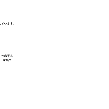
しています。
、役職手当
当、家族手