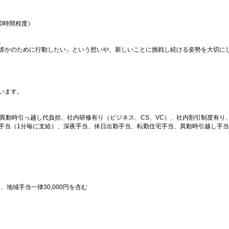
0時間程度）
。
誰かのために行動したい」という想いや、新しいことに挑戦し続ける姿勢を大切に
います。
、異動時引っ越し代負担、社内研修有り（ビジネス、CS、VC）、社内割引制度有り
手当（1分毎に支給）、深夜手当、休日出勤手当、転勤住宅手当、異動時引越し手
円、地域手当一律30,000円を含む