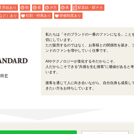
昇給あり
朝
昼
夕方
夜
駅直結・駅チカ
など）あり
社割・特典あり
研修制度あり
私たちは「そのブランドの一番のファンになる」こと
切にしています。
ただ販売するのではなく、お客様との関係性を築き、
ンドのファンを増やしていく仕事です。
AIやテクノロジーが進化する今だからこそ、
人だからこそできる“共感を生む接客”に価値があると
います。
接客を通じて人に向き合いながら、自分自身も成長し
きたい方をお待ちしています。