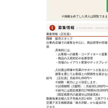
※掲載を終了した求人は閲覧できま
募集情報（正社員）
職種
販売スタッフ
仕事内
店舗での接客を中心に、商品管理や売場
容
具体的には、
・お客様への接客・コーディネート提案
・商品の入荷対応や在庫管理
・売場のレイアウト変更やディスプレイ
入社後は研修や先輩のサポートがあるた
接客を通じてお客様との関係性を築きな
給与
［正社員］月給301,000円〜
※経験・能力により決定します。
※試用期間（2週間）：月給301,000円
※給与には固定残業代17時間分29,600
（固定残業代の超過分は別途支給）
勤務地
東京都八王子市南大沢1-600 三井アウ
交通ア
京王相模原線「南大沢駅」から徒歩2分
クセス