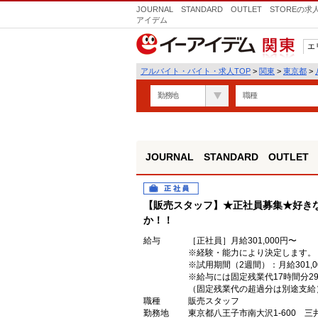
JOURNAL STANDARD OUTLET STOR
アイデム
エ
関東
アルバイト・バイト・求人TOP
>
関東
>
東京都
>
勤務地
職種
JOURNAL STANDARD OUTLET 
正社員
【販売スタッフ】★正社員募集★好き
か！！
給与
［正社員］月給301,000円〜
※経験・能力により決定します。
※試用期間（2週間）：月給301,0
※給与には固定残業代17時間分29,
（固定残業代の超過分は別途支給
職種
販売スタッフ
勤務地
東京都八王子市南大沢1-600 