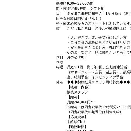
勤務時
9:00〜22:00の間
間・曜
※実働8時間、シフト制
日
※変形労働時間制導入：1か月単位（週4
応募資
経験は問いません！！
格・経
未経験からのスタートも歓迎しています
験
ただし私たちは、スキルや経験以上に「
・人が好きで、誰かを笑顔にしたい方
・自分自身の成長に向き合い続けたい方
・変化を前向きに楽しみ、挑戦できる方
そのような方と一緒に働きたいと考えて
休日・
月の公休8日
休暇
待遇
昇給年1回、賞与年1回、定期健康診断
（マネージャー・店長・副店長）、残業
当、特別手当、インセンティブ手当
備考
◆◆◆契約社員スタッフ同時募集◆◆◆
【職種・内容】
販売スタッフ
【給与】
月給260,000円〜
※給与には固定残業代17時間分25,100
（固定残業代の超過分は別途支給）
【応募資格】
未経験OK！
【勤務時間】