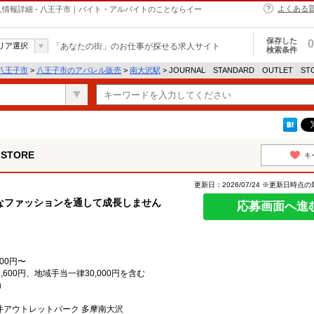
よくある
Eの求人情報詳細 - 八王子市｜バイト・アルバイトのことならイー
保存した
0
リア選択
「あなたの街」のお仕事が探せる求人サイト
検索条件
八王子市
>
八王子市のアパレル販売
>
南大沢駅
> JOURNAL STANDARD OUTLET 
STORE
キ
更新日：2026/07/24 ※更新日時点
なファッションを通して成長しません
応募画面へ進
00円〜
600円、地域手当一律30,000円を含む
）
三井アウトレットパーク 多摩南大沢