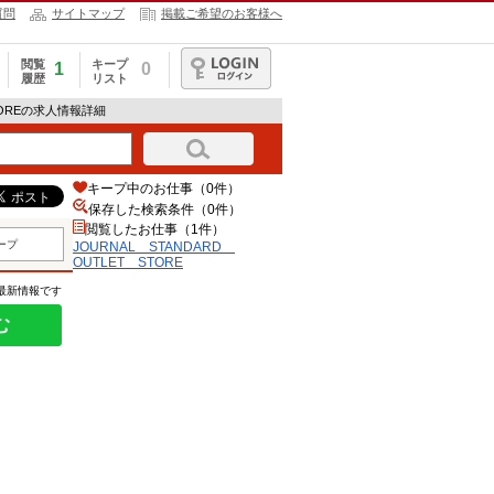
質問
サイトマップ
掲載ご希望のお客様へ
閲覧
キープ
1
0
履歴
リスト
ログイン
STOREの求人情報詳細
キープ中のお仕事（0件）
保存した検索条件（
0
件）
閲覧したお仕事（1件）
ープ
JOURNAL STANDARD
OUTLET STORE
の最新情報です
む