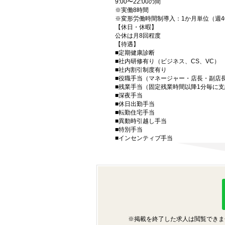
9:00〜22:00の間
※実働8時間
※変形労働時間制導入：1か月単位（週4
【休日・休暇】
公休は月8回程度
【待遇】
■定期健康診断
■社内研修有り（ビジネス、CS、VC）
■社内割引制度有り
■役職手当（マネージャー・店長・副店
■残業手当（固定残業時間以降1分毎に支
■深夜手当
■休日出勤手当
■転勤住宅手当
■異動時引越し手当
■特別手当
■インセンティブ手当
※掲載を終了した求人は閲覧できま