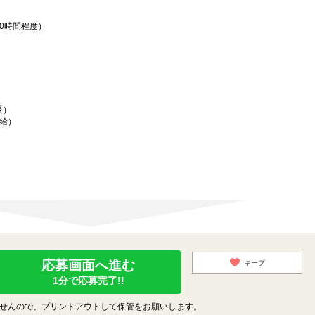
0時間程度）
長）
給）
応募画面へ進む
キープ
1分で応募完了!!
せんので、プリントアウトして保管をお願いします。