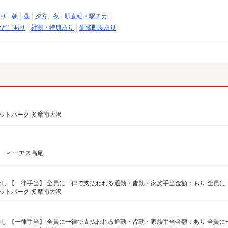
り
朝
昼
夕方
夜
駅直結・駅チカ
など）あり
社割・特典あり
研修制度あり
レットパーク 多摩南大沢
1 イーアス高尾
レットパーク 多摩南大沢