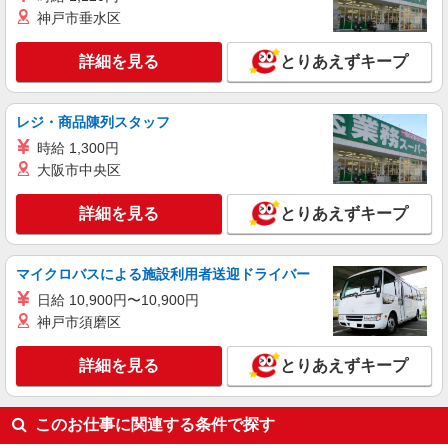
時給1200円 ※22:00以降は時給1500円 ※労働
神戸市垂水区
組合費あり（基本時給×月間時間数×1.8％） ■土
日・祝手当 土日・祝は時給＋50円
千葉県八千代市大和田新田997
詳細を見る
とりあえずキープ
詳細を見る
キープ
レジ・商品陳列スタッフ
アルバイト
パート
時給 1,300円
すき家 八千代高津店
大阪市中央区
すき家の店舗スタッフ（接客・調理・清掃な
ど）
詳細を見る
とりあえずキープ
時給1,475円
千葉県八千代市高津東1-6-18
マイクロバスによる施設利用者送迎ドライバー
詳細を見る
キープ
日給 10,900円〜10,900円
神戸市須磨区
詳細を見る
とりあえずキープ
このお仕事に関連する条件で探す