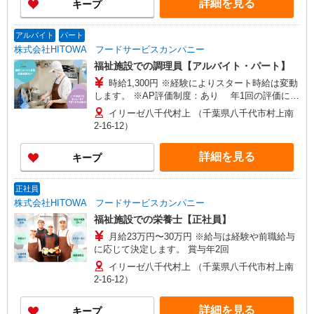
詳細を見る
キープ
アルバイト
パート
株式会社HITOWA フードサービスカンパニー
福祉施設での調理員【アルバイト・パート】
時給1,300円 ※経験によりスタート時給は変動
します。 ※AP評価制度：あり 年1回の評価によ
り時給を見直します。 ※アルバイト賞与（寸
イリーゼ八千代村上 （千葉県八千代市村上南
志）：あり 年2回。勤続年数により金額UP。
2-16-12）
詳細を見る
キープ
正社員
株式会社HITOWA フードサービスカンパニー
福祉施設での栄養士【正社員】
月給23万円〜30万円 ※給与は経験や前職給与
に応じて決定します。 賞与年2回
イリーゼ八千代村上 （千葉県八千代市村上南
2-16-12）
詳細を見る
キープ