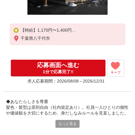
【時給】1,170円〜1,400円
千葉県八千代市
▼下記別途支給
通勤手当
年末年始手当：380円/時
応募画面へ進む
寸志あり：年二回（6月・12月）
1分で応募完了!!
キープ
求人応募期間：2026/08/08～2026/12/31
◆あなたらしさを尊重
髪色・髪型は原則自由（社内規定あり）。社員一人ひとりの個性
や価値観を大切にするため、身だしなみルールを見直しました。
清潔感と節度を大切にできれば、自分らしいスタイルで無理なく
もっと見る
働ける環境です。