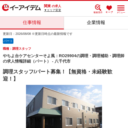
関東
の求人
▼エリア変更
仕事情報
企業情報
更新日：2026/08/08 ※更新日時点の最新情報です
パート
職種：調理スタッフ
やちよ台ケアセンターそよ風：RO29904の調理・調理補助・調理師
の求人情報詳細（パート） - 八千代市
調理スタッフ/パート募集！【無資格・未経験歓
迎！】