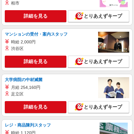
ケンタッキーフライドチキン ユアエルム京成八千代台店
柏市
カウンター・キッチンスタッフ ＜優先募集日
時＞土日祝 フルタイム
詳細を見る
とりあえずキープ
時給1150円 ＜高校生＞時給1150円
千葉県八千代市八千代台東1-1-10
マンションの受付・案内スタッフ
時給 2,000円
詳細を見る
キープ
渋谷区
アルバイト
パート
詳細を見る
とりあえずキープ
SOMPOケア ラヴィーレ 八千代
調理・食器洗浄・発注
時給1200円〜1350円 ※経験等による ★早朝時
大学病院の中材滅菌
給（5:00〜8:00）時給＋100円 ★希望収入があり
ましたら、ご相談いただければ希望条件に合うか
月給 254,160円
千葉県八千代市萱田町516-1
の確認もいたします。 ★時間外手当別途支給 ★上
足立区
記金額は働きがい向上手当を含みます。 ★働きが
詳細を見る
キープ
い向上手当※26年6月改定（地域により異なる）
詳細を見る
とりあえずキープ
社会保険加入者は更に＋50円
アルバイト
パート
ジョリーパスタ 八千代店
レジ・商品陳列スタッフ
キッチン（フード）スタッフ
時給 1,120円