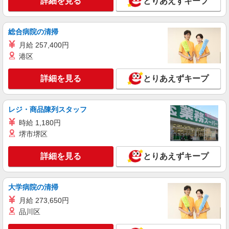
詳細を見る
とりあえずキープ
アルバイト
パート
株式会社HITOWA フードサービスカンパニー
総合病院の清掃
福祉施設での調理補助【アルバイト・パート】
月給 257,400円
時給1,200円以上 ※経験によりスタート時給は
港区
変動します。 ※AP評価制度：あり 年1回の評価
により時給を見直します。 ※アルバイト賞与（寸
レビー八千代 （千葉県八千代市大和田新田
詳細を見る
志）：あり 年2回。勤続年数により金額UP。
とりあえずキープ
408-12）
詳細を見る
キープ
レジ・商品陳列スタッフ
時給 1,180円
正社員
堺市堺区
株式会社HITOWA フードサービスカンパニー
福祉施設での調理師（チーフ候補）【正社員】
詳細を見る
とりあえずキープ
月給25万円〜30万円 ※給与は経験や前職給与
に応じて決定します。 賞与年2回
レビー八千代 （千葉県八千代市大和田新田
大学病院の清掃
408-12）
月給 273,650円
品川区
詳細を見る
キープ