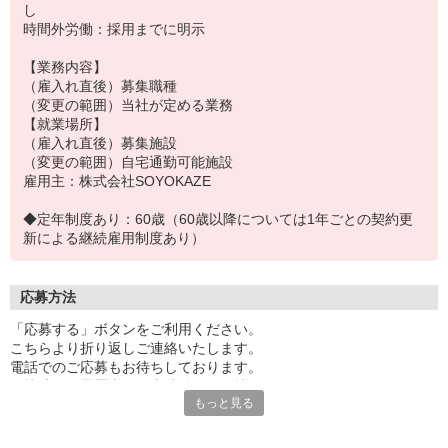
し
時間外労働：採用までに明示
【業務内容】
（雇入れ直後）募集職種
（変更の範囲）当社が定める業務
【就業場所】
（雇入れ直後）募集施設
（変更の範囲）自宅通勤可能施設
雇用主：株式会社SOYOKAZE
◆定年制度あり：60歳（60歳以降については1年ごとの契約更
新による継続雇用制度あり）
応募方法
「応募する」ボタンをご利用ください。
こちらより折り返しご連絡いたします。
電話でのご応募もお待ちしております。
面接時には履歴書（写真貼付）をお持ちください。
もっと見る
※お電話でのお問い合わせは、光IP電話、及びIP電話からはご利用
になれません