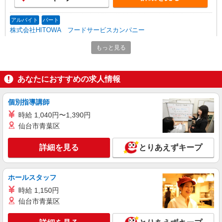
アルバイト
パート
株式会社HITOWA フードサービスカンパニー
福祉施設での調理補助【アルバイト・パート】
もっと見る
時給1,150円 ※経験によりスタート時給は変動
します。 ※AP評価制度：あり 年1回の評価によ
り時給を見直します。 ※アルバイト賞与（寸
イリーゼ八千代緑が丘 （千葉県八千代市大和
あなたにおすすめの求人情報
志）：あり 年2回。勤続年数により金額UP。
田新田字仲木戸前1164-58）
個別指導講師
詳細を見る
キープ
時給 1,040円〜1,390円
仙台市青葉区
アルバイト
パート
株式会社HITOWA フードサービスカンパニー
詳細を見る
とりあえずキープ
福祉施設での調理補助【アルバイト・パート】
時給1,150円 ※経験によりスタート時給は変動
します。 ※AP評価制度：あり 年1回の評価によ
ホールスタッフ
り時給を見直します。 ※アルバイト賞与（寸
イリーゼ八千代村上 （千葉県八千代市村上南
志）：あり 年2回。勤続年数により金額UP。
時給 1,150円
2-16-12）
仙台市青葉区
詳細を見る
キープ