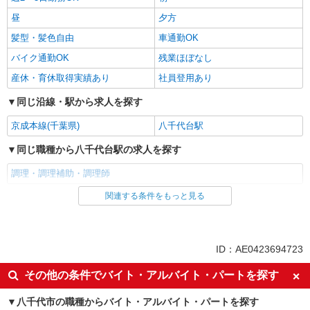
昼
夕方
髪型・髪色自由
車通勤OK
バイク通勤OK
残業ほぼなし
産休・育休取得実績あり
社員登用あり
同じ沿線・駅から求人を探す
京成本線(千葉県)
八千代台駅
同じ職種から八千代台駅の求人を探す
調理・調理補助・調理師
関連する条件をもっと見る
同じ雇用形態から八千代台駅の求人を探す
パート
同じ特徴から八千代台駅の求人を探す
ID：AE0423694723
入社日応相談
新卒・第二新卒歓迎
その他の条件でバイト・アルバイト・パートを探す
女性活躍中
ミドル（40代～）活躍中
八千代市の職種からバイト・アルバイト・パートを探す
エルダー（50代～）活躍中
自転車通勤OK