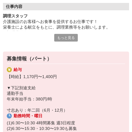
◆働いた分を必要な時に
働いた分の給与を給料日前に受け取れる「給与前払い制度」を導
仕事内容
入。前借りではなく、実際の勤務実績に応じて利用できる福利厚
調理スタッフ
生制度です。※入社翌月の第5営業日より利用可能
介護施設のお客様へお食事を提供するお仕事です！
栄養士による献立をもとに、調理業務等をお願いします。
・調理業務全般
もっと見る
・食材の検品、在庫管理
・配膳下膳、食器類の洗浄
・厨房内の清掃、衛生管理
・帳票類の作成、管理
募集情報（パート）
イベント食にも力を入れており、メニューの提案もできます！
給与
◆ブランクOKで安心
【時給】1,170円〜1,400円
子育てや介護などで現場を離れていた方も大歓迎！丁寧な研修と先
輩スタッフのサポート体制が整っているので、ブランクがある方で
▼下記別途支給
も安心して仕事復帰できます。「もう一度、人と関わる仕事がした
通勤手当
い」「培った経験を活かしたい」そんな気持ちをしっかり受け止め
年末年始手当：380円/時
る職場です。久しぶりの社会復帰を応援します。
寸志あり：年二回（6月・12月）
◆温かい雰囲気の職場
勤務時間・曜日
お客様はもちろん、一緒に働く仲間同士の信頼関係も大切にしてい
る職場です。困った時は自然と助け合い、喜びはみんなで共有。人
(1)6:30〜10:30 4時間募集 週3日程度
を思いやる文化が根付いており、「この仲間と働けて良かった」と
(2)6:30〜15:30・10:30〜19:30も募集