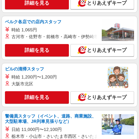
詳細を見る
とりあえずキープ
正社員
株式会社HITOWA フードサービスカンパニー
福祉施設での調理師【正社員】
ベルク各店での店内スタッフ
月給23万円〜28万円 ※給与は経験や前職給与
時給 1,065円
に応じて決定します。 賞与年2回
古河市・佐野市・前橋市・高崎市・伊勢崎市・太田市・館林市・
レビー八千代 （千葉県八千代市大和田新田
408-12）
詳細を見る
とりあえずキープ
詳細を見る
キープ
ビルの清掃スタッフ
正社員
時給 1,200円〜1,200円
株式会社HITOWA フードサービスカンパニー
大阪市北区
福祉施設での調理師【正社員】
月給23万円〜30万円 ※給与は経験や前職給与
詳細を見る
とりあえずキープ
に応じて決定します。 賞与年2回
イリーゼ八千代村上 （千葉県八千代市村上南
2-16-12）
警備員スタッフ（イベント、道路、商業施設、
大型駐車場、JR列車見張りなど）
詳細を見る
キープ
日給 11,000円〜12,100円
栃木市・小山市・さいたま市西区・さいたま市岩槻区・久喜市・