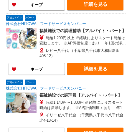
詳細を見る
キープ
ては割増賃金を追加で支給 【試用期間】 試用期
間：有（2ヶ月） 試用期間中の労働条件：変更な
し
アルバイト
パート
株式会社HITOWA フードサービスカンパニー
福祉施設での調理補助【アルバイト・パート】
時給1,200円以上 ※経験によりスタート時給は
変動します。 ※AP評価制度：あり 年1回の評価
により時給を見直します。 ※アルバイト賞与（寸
レビー八千代 （千葉県八千代市大和田新田
志）：あり 年2回。勤続年数により金額UP。
408-12）
詳細を見る
キープ
アルバイト
パート
株式会社HITOWA フードサービスカンパニー
福祉施設での調理員【アルバイト・パート】
時給1,140円〜1,300円 ※経験によりスタート
時給は変動します。 ※AP評価制度：あり 年1回
の評価により時給を見直します。 ※アルバイト賞
イリーゼ八千代台 （千葉県八千代市八千代台
与（寸志）：あり 年2回。勤続年数により金額
北4-18-14）
UP。