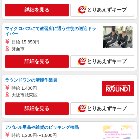
アルバイト
パート
ケンタッキーフライドチキン 京成勝田台店
詳細を見る
とりあえずキープ
カウンター・キッチンスタッフ ＜優先募集日
時＞土日祝 フルタイム
マイクロバスにて教習所に通う生徒の送迎ドラ
時給1150円 ＜高校生＞時給1150円
イバー
千葉県八千代市勝田台1-8-1
日給 15,850円
箕面市
詳細を見る
キープ
詳細を見る
とりあえずキープ
アルバイト
パート
ケンタッキーフライドチキン イオンモール八千代緑が丘店
カウンター・キッチンスタッフ ＜優先募集日
ラウンドワンの清掃作業員
時＞土日祝 フルタイム
時給 1,400円
時給1150円
大阪市城東区
千葉県八千代市緑が丘2-1-3イオン八千代緑が
丘2F
詳細を見る
とりあえずキープ
詳細を見る
キープ
アパレル用品や雑貨のピッキング検品
アルバイト
パート
時給 1,200円〜1,500円