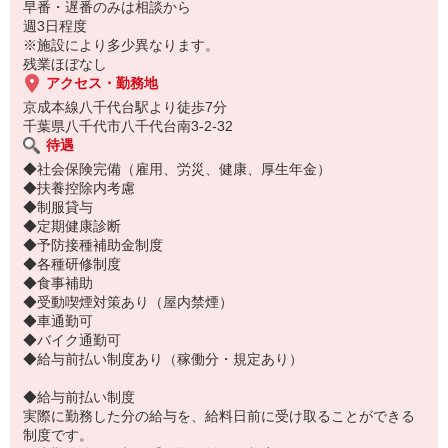
思える環境です。人間関係が良く、長く働きたくなる職場を目指し
早番・遅番のみは相談から
ています。
週3日程度
※施設により多少異なります。
残業ほぼなし
アクセス・勤務地
京成本線八千代台駅より徒歩7分
千葉県八千代市八千代台南3-2-32
待遇
◆社会保険完備（雇用、労災、健康、厚生年金）
◆扶養控除内考慮
◆制服貸与
◆定期健康診断
◆予防接種補助金制度
◆各種研修制度
◆食事補助
◆受動喫煙対策あり（屋内禁煙）
◆車通勤可
◆バイク通勤可
◆給与前払い制度あり（稼働分・規定あり）
◆給与前払い制度
実際に勤務した分の給与を、給料日前に受け取ることができる
制度です。