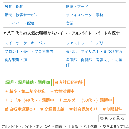
教育・保育
飲食・フード
交通費支給
社会保険あり
販売・接客サービス
オフィスワーク・事務
制服貸与
研修制度あり
ドライバー・配達
営業
給与前払いOK
未経験歓迎
フリーター歓迎
八千代市の人気の職種からバイト・アルバイト・パートを探す
ブランクOK
週2～3日勤務OK
朝
スイーツ・ケーキ・パン
ファストフード・デリ
昼
夕方
フロント・受付・フロア案内
美容師・ネイリスト・まつげ施術
髪型・髪色自由
車通勤OK
食品製造・加工
看護師・保健師・看護助手・助産
師
バイク通勤OK
残業ほぼなし
産休・育休取得実績あり
社員登用あり
調理・調理補助・調理師
入社日応相談
同じ職種から求人を探す
新卒・第二新卒歓迎
女性活躍中
飲食・フード
ミドル（40代～）活躍中
エルダー（50代～）活躍中
調理・調理補助・調理師
自転車通勤OK
交通費支給
社会保険あり
制服貸与
同じ特徴から求人を探す
もっと見る
ミドル（40代～）活躍中
交通費支給
アルバイト・バイト・求人TOP
関東
千葉県
八千代市
やちよ台ケアセン