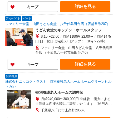
詳細を見る
キープ
アルバイト
パート
ファミリー食堂 山田うどん食堂 八千代島田台店（店舗番号207）
うどん食堂のキッチン・ホールスタッフ
8:15〜22:00／時給1180円 22:00〜／時給1475
円 日・祝日は時給50円アップ！（9時〜22時）
ファミリー食堂 山田うどん食堂 八千代島田
台店 （千葉県八千代市島田台740）
詳細を見る
キープ
契約社員
株式会社ニッコクトラスト 特別養護老人ホームホームグリーンヒル
（892）
特別養護老人ホームの調理師
月給240,000〜300,000円 ※経験、能力による
※詳細は面接の際にご説明いたします 【給与内
訳・手当】 給与（基本給）183,540円 給食手当
千葉県八千代市上高野2058-5
5,875円 固定残業代50,585〜110,585円 固定残業時
間34〜75時間 ※上記を超える時間外労働分につい