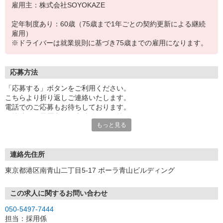
雇用主：株式会社SOYOKAZE
定年制度あり：60歳（75歳まで1年ごとの契約更新による継続
雇用）
※ドライバーは就業規則に基づき75歳までの雇用になります。
応募方法
「応募する」ボタンをご利用ください。
こちらより折り返しご連絡いたします。
電話でのご応募もお待ちしております。
面接時には履歴書（写真貼付）をお持ちください。
もっと見る
※お電話でのお問い合わせは、光IP電話、及びIP電話からはご利用
になれません
連絡先住所
東京都港区南青山二丁目5-17 ポーラ青山ビルディング
この求人に関するお問い合わせ
050-5497-7444
担当：採用係