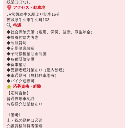
未経験の方も着実に知識と技術が身につき、自信を持って活躍でき
残業ほぼなし
る環境です。
アクセス・勤務地
JR常磐線牛久駅より徒歩15分
茨城県牛久市牛久町103
待遇
◆社会保険完備（雇用、労災、健康、厚生年金）
◆扶養控除内考慮
◆制服貸与
◆定期健康診断
◆予防接種補助金制度
◆各種研修制度
◆食事補助
◆受動喫煙対策あり（屋内禁煙）
◆車通勤可（無料駐車場有）
◆バイク通勤可
応募資格・経験
【応募資格】
普通自動車免許
お客様介助業務あり
《備考》
土・祝の勤務は必須
介護資格所持者優遇