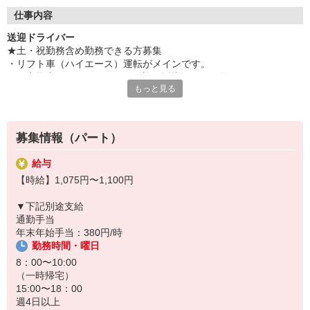
◆自分らしく働ける
仕事内容
髪色・髪型・ネイル・ヒゲは原則自由（社内規定あり）。社員一
送迎ドライバー
人ひとりの個性や価値観を大切にするため、身だしなみルールを
★土・祝勤務含め勤務できる方募集
見直しました。清潔感と節度を大切にできれば、自分らしいスタ
・リフト車（ハイエース）運転がメインです。
イルで無理なく働ける環境です。
・お客様宅からセンターへの送迎、誘導、リフト操作
もっと見る
・送迎時のお客様介助業務あり
・車両点検、清掃、給油などの車両管理
・外出行事時の運転・施設の環境整備
・慣れてきましたら、1人送迎。
募集情報（パート）
★送迎時のお客様介助業務あり
給与
◆人と話すのが好きな方に
【時給】1,075円〜1,100円
高齢者との会話やふれあいが好きな方にぴったりのお仕事。介護に
興味がある方、誰かの役に立ちたい方には特におすすめです。お客
▼下記別途支給
様の笑顔や「ありがとう」の言葉が日々のやりがいにつながりま
通勤手当
す。人と接することが好きな方なら、きっと楽しみながら働ける環
年末年始手当：380円/時
境です。
勤務時間・曜日
◆充実した研修制度
8：00〜10:00
現場経験の有無を問わず、全スタッフが成長できるよう多彩な研修
（一時帰宅）
制度を用意。OJT研修から始まり、入社時研修、サービス別研修、
15:00〜18：00
オーダーメイド研修など多岐に渡ります。経験者の方はもちろん、
週4日以上