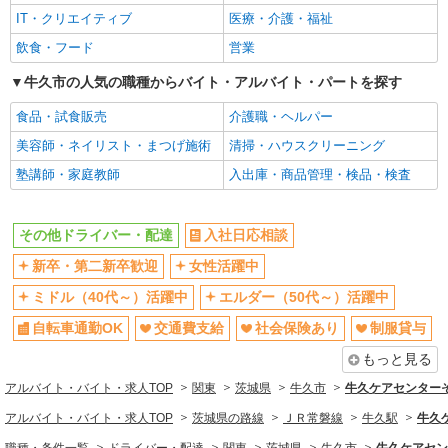
制服貸与
研修制度あり
IT・クリエイティブ
医療・介護・福祉
未経験歓迎
経験者・有資格者歓迎
飲食・フード
営業
フリーター歓迎
ブランクOK
牛久市の人気の職種からバイト・アルバイト・パートを探す
朝
昼
食品・試食販売
介護職・ヘルパー
夕方
髪型・髪色自由
美容師・ネイリスト・まつげ施術
清掃・ハウスクリーニング
髭（ひげ）OK
ネイルOK
塾講師・家庭教師
入出庫・商品管理・検品・検査
車通勤OK
バイク通勤OK
残業ほぼなし
産休・育休取得実績あり
その他ドライバー・配達
入社日応相談
社員登用あり
新卒・第二新卒歓迎
女性活躍中
同じ職種から求人を探す
ミドル（40代～）活躍中
エルダー（50代～）活躍中
ドライバー・配達
自転車通勤OK
交通費支給
社会保険あり
制服貸与
同じ特徴から求人を探す
もっと見る
ミドル（40代～）活躍中
交通費支給
アルバイト・バイト・求人TOP
関東
茨城県
牛久市
牛久ケアセンターそ
社会保険あり
未経験歓迎
アルバイト・バイト・求人TOP
茨城県の路線
ＪＲ常磐線
牛久駅
牛久
車通勤OK
産休・育休取得実績あり