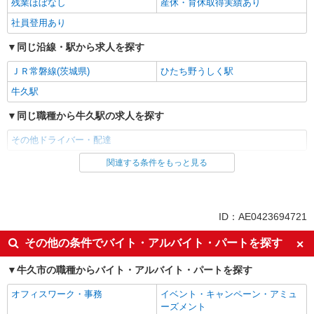
残業ほぼなし
産休・育休取得実績あり
社員登用あり
同じ沿線・駅から求人を探す
ＪＲ常磐線(茨城県)
ひたち野うしく駅
牛久駅
同じ職種から牛久駅の求人を探す
その他ドライバー・配達
関連する条件をもっと見る
同じ雇用形態から牛久駅の求人を探す
パート
同じ特徴から牛久駅の求人を探す
ID：AE0423694721
入社日応相談
新卒・第二新卒歓迎
その他の条件でバイト・アルバイト・パートを探す
女性活躍中
ミドル（40代～）活躍中
牛久市の職種からバイト・アルバイト・パートを探す
エルダー（50代～）活躍中
自転車通勤OK
オフィスワーク・事務
イベント・キャンペーン・アミュ
交通費支給
社会保険あり
ーズメント