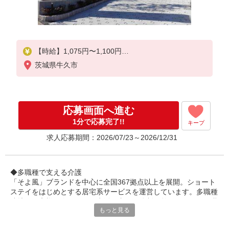
【時給】1,075円〜1,100円
茨城県牛久市
▼下記別途支給
通勤手当
年末年始手当：380円/時
応募画面へ進む
1分で応募完了!!
キープ
求人応募期間：2026/07/23～2026/12/31
◆多職種で支える介護
「そよ風」ブランドを中心に全国367拠点以上を展開。ショート
ステイをはじめとする居宅系サービスを運営しています。多職種
連携でお客様一人ひとりの生活を支える体制を整えています。職
もっと見る
種を超えて相談しやすい雰囲気があり、周囲と連携しながら安心
して働ける環境です。