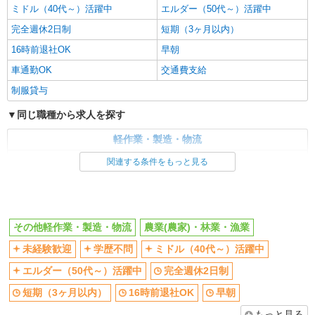
ミドル（40代～）活躍中
エルダー（50代～）活躍中
完全週休2日制
短期（3ヶ月以内）
16時前退社OK
早朝
車通勤OK
交通費支給
制服貸与
同じ職種から求人を探す
軽作業・製造・物流
建築・設備・アクティブワーク
関連する条件をもっと見る
同じ特徴から求人を探す
未経験歓迎
ミドル（40代～）活躍中
その他軽作業・製造・物流
農業(農家)・林業・漁業
短期（3ヶ月以内）
車通勤OK
未経験歓迎
学歴不問
ミドル（40代～）活躍中
交通費支給
エルダー（50代～）活躍中
完全週休2日制
短期（3ヶ月以内）
16時前退社OK
早朝
もっと見る