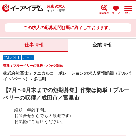
関東
の求人
▼エリア変更
この求人の応募期間は既に終了しております。
仕事情報
企業情報
アルバイト
パート
職種：ブルーベリーの収穫・パック詰め
株式会社富士テクニカルコーポレーションの求人情報詳細（アルバ
イト/パート） - 多古町
【7月〜8月末までの短期募集】作業は簡単！ブルー
ベリーの収穫／成田市／富里市
経験・年齢不問。
お問合せからでも大歓迎です♪
お気軽にご連絡ください。