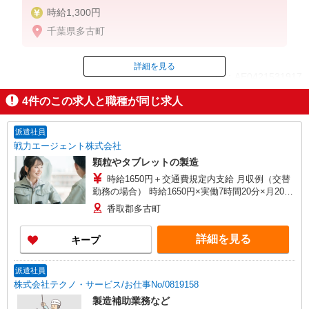
時給1,300円
千葉県多古町
詳細を見る
ID：AE0421531917
4
件のこの求人と職種が同じ求人
掲載期間終了
派遣社員
戦力エージェント株式会社
顆粒やタブレットの製造
時給1650円＋交通費規定内支給 月収例（交替
勤務の場合） 時給1650円×実働7時間20分×月20日
勤務＝239,250円
香取郡多古町
詳細を見る
キープ
派遣社員
株式会社テクノ・サービス/お仕事No/0819158
製造補助業務など