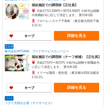
福祉施設での調理師【正社員】
月給27万2,500円〜30万4,500円 ※給与は経験
や前職給与に応じて決定します。 賞与年2回
フローレンスケア千鳥町 （東京都大田区千鳥
3-21-3）
詳細を見る
キープ
正社員
株式会社HITOWA フードサービスカンパニー
福祉施設での調理師（チーフ候補）【正社員】
月給27万円〜30万円 ※給与は経験や前職給与
に応じて決定します。 賞与年2回
イリーゼ蒲田・悠生苑 （東京都大田区北糀谷
2-15-21）
詳細を見る
キープ
パート
ツクイ大田久が原（デイサービス）