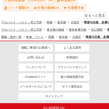
短時間勤務（1日4h以内）OK
車通勤OK
交通費支給
に応じて決定します。 賞与年2回
社会保険あり
バイク通勤OK
扶養内勤務OK
交通費支給
チャーム六郷 （東京都大田区西六郷4丁目34－
まかない・食事補助
15）
もっと見る
アルバイト・バイト・求人TOP
関東
東京都
大田区
華屋与兵衛 多摩
詳細を見る
キープ
アルバイト・バイト・求人TOP
東京都の路線
東急多摩川線
矢口渡駅
パート
職種・条件一覧
飲食・フード
関東
東京都
大田区
華屋与兵衛 多摩
ツクイ大田西糀谷（デイサービス）
デイサービス 調理スタッフ（ミールケアクル
掲載ご希望のお客様へ
よくある質問
ー）
時給1,226円〜1,270円 ★土日祝日は時給100円
お問い合わせ
利用規約
アップ！ ※給与幅は資格・経験等による
リンクについて
プライバシーポリシー
東京都大田区西糀谷四丁目9番11号
Cookieポリシー
個人情報保護方針
詳細を見る
キープ
メールサービスについて
サイト運営会社
正社員
株式会社HITOWA フードサービスカンパニー
サイトマップ
福祉施設での栄養士【正社員】
月給24万円〜28万円 ※給与は経験や前職給与
(c) AIDEM Inc.