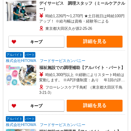
デイサービス 調理スタッフ（ミールケアクル
ー）
時給1,226円〜1,270円 ★土日祝日は時給100円
アップ！ ※給与幅は資格・経験等による
東京都大田区久が原2-25-26
詳細を見る
キープ
アルバイト
パート
株式会社HITOWA フードサービスカンパニー
福祉施設での調理補助【アルバイト・パート】
時給1,300円以上 ※経験によりスタート時給は
変動します。 ※AP評価制度：あり 年1回の評価
により時給を見直します。 ※アルバイト賞与（寸
フローレンスケア千鳥町 （東京都大田区千鳥
志）：あり 年2回。勤続年数により金額UP。
3-21-3）
詳細を見る
キープ
アルバイト
パート
株式会社HITOWA フードサービスカンパニー