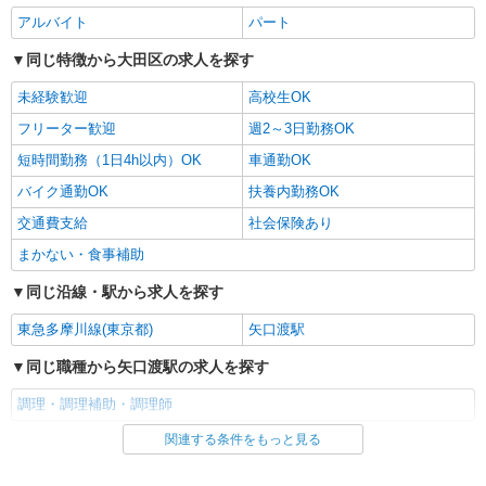
時給1,350円以上 ※経験によりスタート時給は
アルバイト
パート
変動します。 ※AP評価制度：あり 年1回の評価
により時給を見直します。 ※アルバイト賞与（寸
同じ特徴から大田区の求人を探す
チャーム六郷 （東京都大田区西六郷4丁目34－
志）：あり 年2回。勤続年数により金額UP。
15）
未経験歓迎
高校生OK
フリーター歓迎
週2～3日勤務OK
詳細を見る
キープ
短時間勤務（1日4h以内）OK
車通勤OK
パート
バイク通勤OK
扶養内勤務OK
ツクイ大田西六郷（デイサービス）
交通費支給
社会保険あり
デイサービス 調理スタッフ（ミールケアクル
ー）
まかない・食事補助
時給1,226円〜1,270円 ★土日祝日は時給100円
同じ沿線・駅から求人を探す
アップ！ ※給与幅は資格・経験等による
東京都大田区西六郷3-31-12
東急多摩川線(東京都)
矢口渡駅
同じ職種から矢口渡駅の求人を探す
詳細を見る
キープ
調理・調理補助・調理師
アルバイト
パート
関連する条件をもっと見る
同じ雇用形態から矢口渡駅の求人を探す
株式会社HITOWA フードサービスカンパニー
福祉施設での調理員【アルバイト・パート】
アルバイト
パート