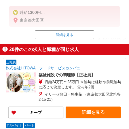
時給1300円
※22:00以降は時給1625円
東京都大田区
※高校生時給1226円
■土日・祝手当
詳細を見る
ID：AE0417440952
土日・祝は時給＋50円
20
件のこの求人と職種が同じ求人
掲載期間終了
正社員
株式会社HITOWA フードサービスカンパニー
福祉施設での調理師【正社員】
月給24万円〜28万円 ※給与は経験や前職給与
に応じて決定します。 賞与年2回
イリーゼ蒲田・悠生苑 （東京都大田区北糀谷
2-15-21）
詳細を見る
キープ
アルバイト
パート