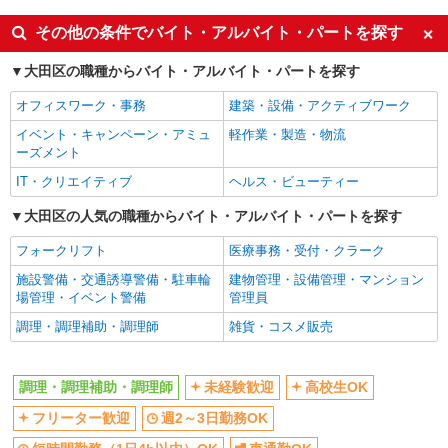
時給1,500円以上 ※経験によりスタート時給は
変動します。 ※AP評価制度：あり 年1回の評価
同じ特徴から矢口渡駅の求人を探す
その他の条件でバイト・アルバイト・パートを探す
により時給を見直します。 ※アルバイト賞与（寸
イリーゼ蒲田・悠生苑 （東京都大田区北糀谷
志）：あり 年2回。勤続年数により金額UP。
未経験歓迎
高校生OK
2-15-21）
大田区の職種からバイト・アルバイト・パートを探す
フリーター歓迎
週2～3日勤務OK
オフィスワーク・事務
建築・設備・アクティブワーク
詳細を見る
キープ
短時間勤務（1日4h以内）OK
車通勤OK
イベント・キャンペーン・アミュ
軽作業・製造・物流
バイク通勤OK
扶養内勤務OK
ーズメント
正社員
交通費支給
株式会社HITOWA フードサービスカンパニー
社会保険あり
IT・クリエイティブ
ヘルス・ビューティー
福祉施設での調理師【正社員】
まかない・食事補助
大田区の人気の職種からバイト・アルバイト・パートを探す
月給25万円〜27万円 ※みなし時間外手当30時
同じ職種から求人を探す
間（49,000円〜55,000円）分含む ※給与は経験や
フォークリフト
医療事務・受付・クラーク
前職給与に応じて決定します。 賞与年2回
はなことばプラス田園調布 （東京都大田区田
飲食・フード
施設警備・交通誘導警備・駐車輪
建物管理・設備管理・マンション
園調布1丁目22番11号）
場管理・イベント警備
管理員
調理・調理補助・調理師
調理・調理補助・調理師
雑貨・コスメ販売
詳細を見る
キープ
同じ特徴から求人を探す
未経験歓迎
高校生OK
正社員
調理・調理補助・調理師
未経験歓迎
高校生OK
株式会社HITOWA フードサービスカンパニー
週2～3日勤務OK
短時間勤務（1日4h以内）OK
フリーター歓迎
週2～3日勤務OK
福祉施設での調理師【正社員】
車通勤OK
扶養内勤務OK
月給27万円〜30万円 ※給与は経験や前職給与