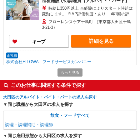
福祉施設での調理員【アルバイト・パート】
時給1,350円以上 ※経験によりスタート時給は
変動します。 ※AP評価制度：あり 年1回の評価
により時給を見直します。 ※アルバイト賞与（寸
フローレンスケア千鳥町 （東京都大田区千鳥
志）：あり 年2回。勤続年数により金額UP。
3-21-3）
詳細を見る
キープ
正社員
株式会社HITOWA フードサービスカンパニー
福祉施設での調理師（チーフ候補）【正社員】
もっと見る
月給28万円〜30万円 ※給与は経験や前職給与
に応じて決定します。 賞与年2回
このお仕事に関連する条件で探す
はなことばプラス田園調布 （東京都大田区田
園調布1丁目22番11号）
大田区のアルバイト・バイト・パートの求人を探す
同じ職種から大田区の求人を探す
詳細を見る
キープ
飲食・フードすべて
アルバイト
パート
調理・調理補助・調理師
株式会社HITOWA フードサービスカンパニー
同じ雇用形態から大田区の求人を探す
福祉施設での調理補助【アルバイト・パート】