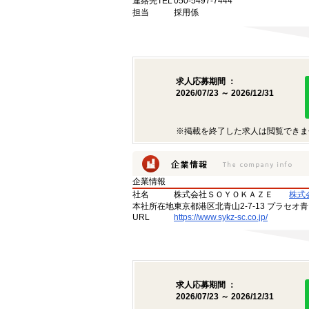
連絡先TEL
050-5497-7444
担当
採用係
求人応募期間 ：
2026/07/23 ～ 2026/12/31
※掲載を終了した求人は閲覧できま
企業情報
社名
株式会社ＳＯＹＯＫＡＺＥ
株式
本社所在地
東京都港区北青山2-7-13 プラセオ
URL
https://www.sykz-sc.co.jp/
求人応募期間 ：
2026/07/23 ～ 2026/12/31