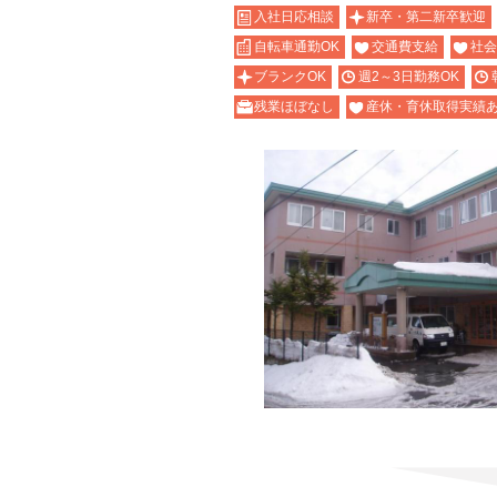
入社日応相談
新卒・第二新卒歓迎
自転車通勤OK
交通費支給
社会
ブランクOK
週2～3日勤務OK
残業ほぼなし
産休・育休取得実績