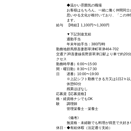
◆温かい雰囲気の職場
お客様はもちろん、一緒に働く仲間同士
思いやる文化が根付いており、「この仲
ます。
給与
【時給】1,100円〜1,300円
▼下記別途支給
通勤手当
年末年始手当：380円/時
勤務地
群馬県吾妻郡草津町草津464-702
交通ア
JR吾妻線長野原草津口駅より車で約20
クセス
勤務時
早番）6:00〜15:00
間・曜
日勤）8:30〜17:30
日
遅番）10:00〜19:00
※上記シフト勤務できる方又は1日2ｈ
休憩60分
残業ほぼなし
応募資
【応募資格】
格・経
資格ナシでもOK
験
調理師
管理栄養士・栄養士
《備考》
無資格・未経験でも料理が得意で大好き
休日・
◆有給休暇（法定通り支給）