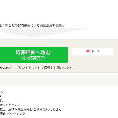
ては1年ごとの契約更新による継続雇用制度あり）
応募画面へ進む
キープ
1分で応募完了!!
せんので、プリントアウトして保管をお願いします。
い。
す。
す。
持ちください。
電話、及びIP電話からはご利用になれません
ラ青山ビルディング