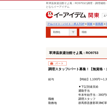
草津温泉湯治館そよ風：RO9753の調理・調理補助
とならイーアイデム
エ
関東
アルバイト・バイト・求人TOP
>
関東
>
群馬県
>
勤務地
職種
草津温泉湯治館そよ風：RO9753
パート
調理スタッフ/パート募集！【無資格・
給与
【時給】1,100円〜1,
▼下記別途支給
通勤手当
年末年始手当：380円
職種
調理スタッフ
勤務地
群馬県吾妻郡草津町草津4