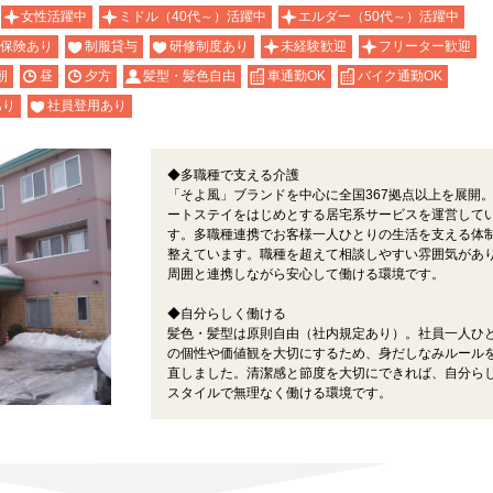
女性活躍中
ミドル（40代～）活躍中
エルダー（50代～）活躍中
保険あり
制服貸与
研修制度あり
未経験歓迎
フリーター歓迎
朝
昼
夕方
髪型・髪色自由
車通勤OK
バイク通勤OK
あり
社員登用あり
◆多職種で支える介護
「そよ風」ブランドを中心に全国367拠点以上を展開
ートステイをはじめとする居宅系サービスを運営して
す。多職種連携でお客様一人ひとりの生活を支える体
整えています。職種を超えて相談しやすい雰囲気があ
周囲と連携しながら安心して働ける環境です。
◆自分らしく働ける
髪色・髪型は原則自由（社内規定あり）。社員一人ひ
の個性や価値観を大切にするため、身だしなみルール
直しました。清潔感と節度を大切にできれば、自分ら
スタイルで無理なく働ける環境です。