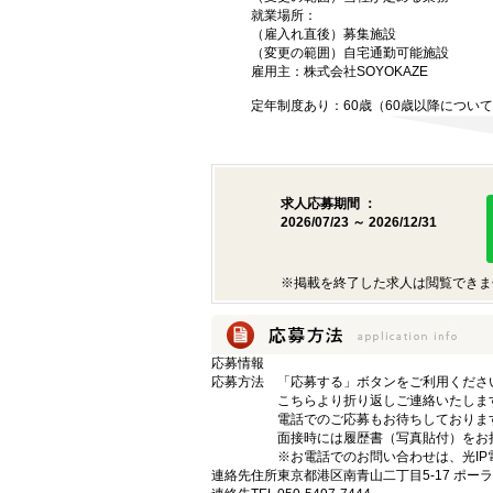
就業場所：
（雇入れ直後）募集施設
（変更の範囲）自宅通勤可能施設
雇用主：株式会社SOYOKAZE
定年制度あり：60歳（60歳以降につい
求人応募期間 ：
2026/07/23 ～ 2026/12/31
※掲載を終了した求人は閲覧できま
応募情報
応募方法
「応募する」ボタンをご利用くださ
こちらより折り返しご連絡いたしま
電話でのご応募もお待ちしておりま
面接時には履歴書（写真貼付）をお
※お電話でのお問い合わせは、光IP
連絡先住所
東京都港区南青山二丁目5-17 ポー