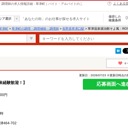
よくある
・調理師の求人情報詳細 - 草津町｜バイト・アルバイトのこ
保存した
0
リア選択
「あなたの街」のお仕事が探せる求人サイト
検索条件
草津町
>
草津町の調理・調理補助・調理師
>
長野原草津口駅
> 草津温泉湯治館そよ風：RO
キ
更新日：2026/07/23 ※更新日時点
未経験歓迎！】
応募画面へ進
300円
/時
64-702