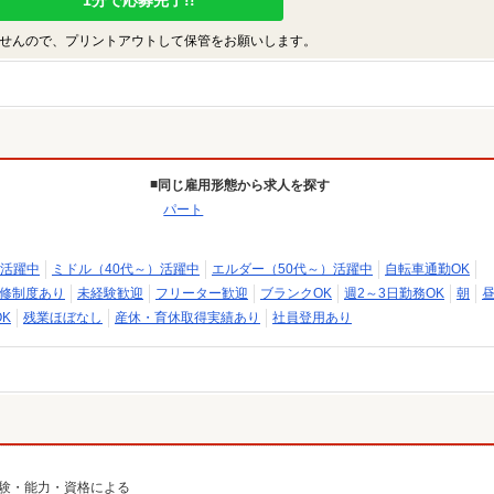
1分で応募完了!!
せんので、プリントアウトして保管をお願いします。
同じ雇用形態から求人を探す
パート
活躍中
ミドル（40代～）活躍中
エルダー（50代～）活躍中
自転車通勤OK
修制度あり
未経験歓迎
フリーター歓迎
ブランクOK
週2～3日勤務OK
朝
K
残業ほぼなし
産休・育休取得実績あり
社員登用あり
は経験・能力・資格による