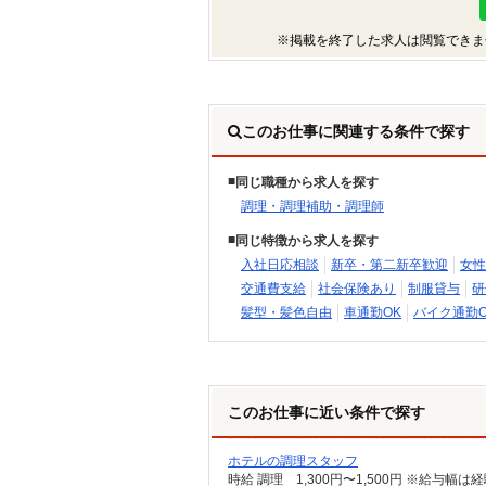
※掲載を終了した求人は閲覧できま
このお仕事に関連する条件で探す
同じ職種から求人を探す
調理・調理補助・調理師
同じ特徴から求人を探す
入社日応相談
新卒・第二新卒歓迎
女性
交通費支給
社会保険あり
制服貸与
研
髪型・髪色自由
車通勤OK
バイク通勤O
このお仕事に近い条件で探す
ホテルの調理スタッフ
時給 調理 1,300円〜1,500円 ※給与幅