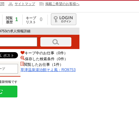
質問
サイトマップ
掲載ご希望のお客様へ
閲覧
キープ
1
0
履歴
リスト
ログイン
9753の求人情報詳細
キープ中のお仕事（0件）
保存した検索条件（
0
件）
閲覧したお仕事（1件）
ープ
草津温泉湯治館そよ風：RO9753
の最新情報です
む