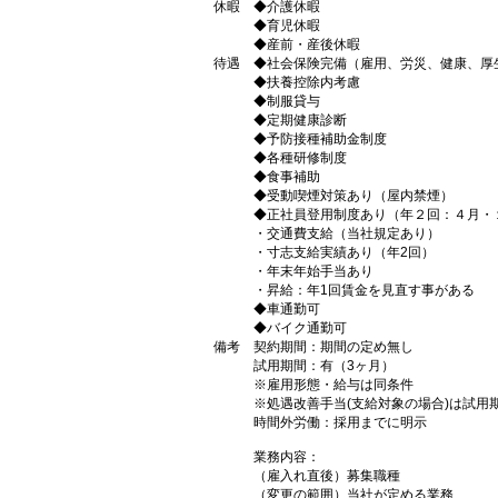
休暇
◆介護休暇
◆育児休暇
◆産前・産後休暇
待遇
◆社会保険完備（雇用、労災、健康、厚
◆扶養控除内考慮
◆制服貸与
◆定期健康診断
◆予防接種補助金制度
◆各種研修制度
◆食事補助
◆受動喫煙対策あり（屋内禁煙）
◆正社員登用制度あり（年２回：４月・
・交通費支給（当社規定あり）
・寸志支給実績あり（年2回）
・年末年始手当あり
・昇給：年1回賃金を見直す事がある
◆車通勤可
◆バイク通勤可
備考
契約期間：期間の定め無し
試用期間：有（3ヶ月）
※雇用形態・給与は同条件
※処遇改善手当(支給対象の場合)は試用期
時間外労働：採用までに明示
業務内容：
（雇入れ直後）募集職種
（変更の範囲）当社が定める業務