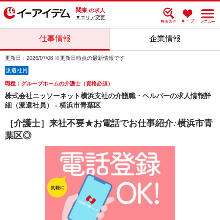
関東
の求人
▼エリア変更
仕事情報
企業情報
更新日：2026/07/08 ※更新日時点の最新情報です
派遣社員
職種：グループホームの介護士（資格必須）
株式会社ニッソーネット横浜支社の介護職・ヘルパーの求人情報詳
細（派遣社員） - 横浜市青葉区
［介護士］来社不要★お電話でお仕事紹介♪横浜市青
葉区◎