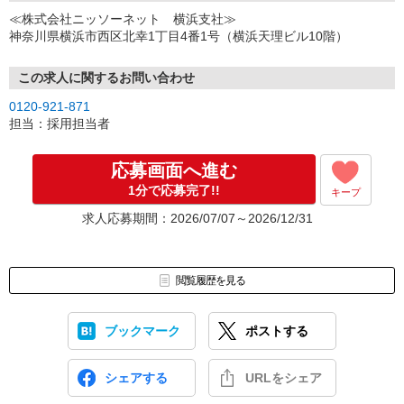
↓
≪株式会社ニッソーネット 横浜支社≫
（3）選考・お仕事のご案内
神奈川県横浜市西区北幸1丁目4番1号（横浜天理ビル10階）
↓
（4）就業開始
※紹介予定派遣・職業紹介などで、正職員登用前提でのお仕事も可
この求人に関するお問い合わせ
能です。
0120-921-871
担当：採用担当者
応募画面へ進む
1分で応募完了!!
キープ
求人応募期間：2026/07/07～2026/12/31
閲覧履歴を見る
ブックマーク
ポストする
シェアする
URLをシェア