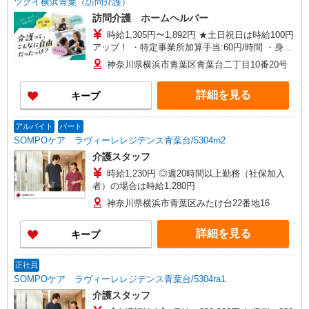
ツクイ横浜青葉（訪問介護）
訪問介護 ホームヘルパー
時給1,305円〜1,892円 ★土日祝日は時給100円
アップ！ ・特定事業所加算手当:60円/時間 ・身体
介護手当:500円/時間 ・早朝夜間深夜手当:300円/
神奈川県横浜市青葉区青葉台二丁目10番20号
時間 （18:00〜翌07:59の時間帯） ・ICT手
当:2,000円/月 ・深夜割増は別途支給 ・ケア→ケ
詳細を見る
キープ
アの移動時間も賃金（時給）を支給 ※給与幅は資
格・経験等による
アルバイト
パート
SOMPOケア ラヴィーレレジデンス青葉台/5304rn2
介護スタッフ
時給1,230円 ◎週20時間以上勤務（社保加入
者）の場合は時給1,280円
神奈川県横浜市青葉区みたけ台22番地16
詳細を見る
キープ
正社員
SOMPOケア ラヴィーレレジデンス青葉台/5304ra1
介護スタッフ