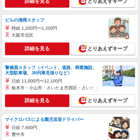
詳細を見る
とりあえずキープ
時給1600円〜2250円 ＜日払い有/週払い有/交
通費全支給(ガソリン代含む)＞
横浜市青葉区 ≪最寄り駅：あざみ野≫
ビルの清掃スタッフ
時給 1,200円〜1,200円
詳細を見る
キープ
大阪市北区
派遣社員
詳細を見る
とりあえずキープ
株式会社kotrio /●YK-H-1901628
あざみ野駅＠有料老人ホーム◎上質な支援、納
得の報酬、充実研修
警備員スタッフ（イベント、道路、商業施設、
大型駐車場、JR列車見張りなど）
時給1450円〜2187円 ＜日払い有/週払い有/交
通費全支給(ガソリン代含む)＞
日給 11,000円〜12,100円
横浜市青葉区 ≪最寄り駅：あざみ野≫
栃木市・小山市・さいたま市西区・さいたま市岩槻区・久喜市・
詳細を見る
とりあえずキープ
詳細を見る
キープ
派遣社員
マイクロバスによる園児送迎ドライバー
株式会社トラストグロース 新宿本社 第2営業部
日給 7,800円
介護付き有料老人ホームでの夜専介護士
豊中市
時給：1400円〜 ※資格や経験などによる