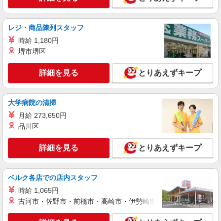
り） ※給与幅は経験・能力による
神奈川県横浜市青葉区 【最寄駅】恩田駅 ★勤
務地は3000ヶ所以上★ 自宅から通いやすいエリア
レジ・商品陳列スタッフ
など、お好きな勤務地をお選び下さい！！
時給 1,180円
詳細を見る
キープ
堺市堺区
派遣社員
詳細を見る
とりあえずキープ
株式会社ブレイブ（マイナビグループ）/MDT14
介護スタッフ ◆デイサービス、サービス付き
高齢者向け住宅、グループホームなど様々な勤
大学病院の清掃
務先から選べます。
未経験：時給1600〜1800円（資格・経験によ
月給 273,650円
る） 経験者：時給1800〜2000円（資格・経験によ
品川区
る） ◎月収例 時給2000円×1日8時間×22日（週5
神奈川県横浜市青葉区 【最寄駅】 ◆各線「あ
日）＝35万2000円 ◆昇給あり ◆支払い方法 ※日
ざみ野駅」 ◆東急田園都市線「青葉台駅」 ◆東急
払い/週払い/月払い対応も可能です。詳しくは面談
詳細を見る
とりあえずキープ
田園都市線「市が尾駅」 ★その他、近隣に多数勤
時にご相談ください。 ◆交通費：別途全額支給 ※
務地あります！
詳細を見る
キープ
当社規定あり
ベルク各店での店内スタッフ
派遣社員
時給 1,065円
株式会社kotrio /●YK-H-2067648
古河市・佐野市・前橋市・高崎市・伊勢崎市・太田市・館林市・
向かう先は笑顔の待つ場所！デイサービスのサ
ポート＆送迎STAFF