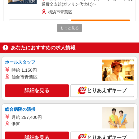
通費全支給(ガソリン代含む)＞
横浜市青葉区
詳細を見る
キープ
もっと見る
派遣社員
株式会社kotrio /●YK-H-1955338
あなたにおすすめの求人情報
江田駅｜日払いOK！日収1.2万円超え×サ高住
スタッフ！
ホールスタッフ
時給1600円〜2250円 ＜日払い有/週払い有/交
時給 1,150円
通費全支給(ガソリン代含む)＞
仙台市青葉区
横浜市青葉区
詳細を見る
とりあえずキープ
詳細を見る
キープ
アルバイト
パート
派遣社員
紹介予定派遣
総合病院の清掃
日研トータルソーシング株式会社 メディカルケア事業部/町田オフィ
月給 257,400円
ス
港区
未経験・無資格OKの介護スタッフ
時給1,500円〜1,750円 ★週払いOK（規定あ
詳細を見る
とりあえずキープ