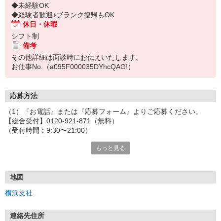
◆未経験OK
◆経験者歓迎♪ブランク復帰もOK
休日・休暇
シフト制
備考
その他詳細は面談時にお伝えいたします。
お仕事No.（a095F000035DYhcQAG!）
応募方法
（1）『お電話』または『応募フォーム』よりご応募ください。
【総合受付】0120-921-871（無料）
（受付時間：9:30〜21:00）
〈お電話の場合〉
もっと見る
「e-aidemを見て」とお伝えいただけるとスムーズです。
〈応募フォームからご応募の場合〉
当社担当者から連絡させていただきます。
◎応募フォームからのご応募は24時間受付中です！
地図
↓
横浜支社
（2）面談・登録の実施
お電話でのカンタン登録面談や来社登録面談を実施しております。
ご都合のよいお日にちをお聞かせください。
連絡先住所