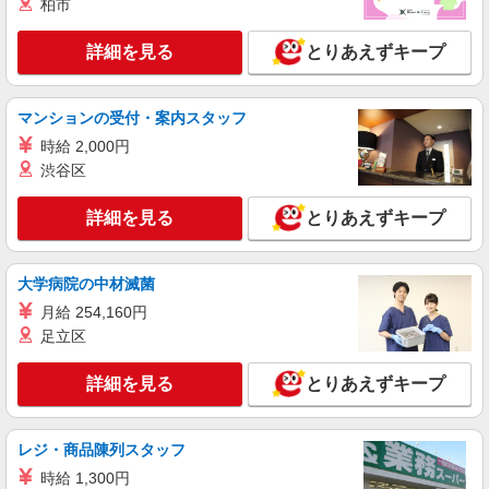
柏市
横浜市青葉区 ≪最寄り駅：あざみ野≫
詳細を見る
とりあえずキープ
詳細を見る
キープ
派遣社員
マンションの受付・案内スタッフ
株式会社kotrio /●YK-H-1953716
時給 2,000円
江田駅▼綺麗なサ高住で生活ケア▼清掃やフロ
渋谷区
アの巡回など
時給1600円〜2250円 ＜日払い有/週払い有/交
詳細を見る
とりあえずキープ
通費全支給(ガソリン代含む)＞
横浜市青葉区
大学病院の中材滅菌
詳細を見る
キープ
月給 254,160円
足立区
派遣社員
株式会社トラストグロース 新宿本社 第2営業部
詳細を見る
とりあえずキープ
有料老人ホームでの夜専介護士
時給：1500円〜 ※資格や経験などによる
神奈川県横浜市青葉区
レジ・商品陳列スタッフ
時給 1,300円