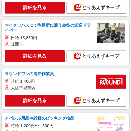
神奈川県横浜市青葉区
詳細を見る
とりあえずキープ
詳細を見る
キープ
マイクロバスにて教習所に通う生徒の送迎ドラ
イバー
派遣社員
株式会社kotrio /●YK-H-2015162
日給 15,850円
江田駅★未経験OKの人間関係に悩まない職場
箕面市
へ★サ高住スタッフ
詳細を見る
とりあえずキープ
時給1600円〜2250円 ＜日払い有/週払い有/交
通費全支給(ガソリン代含む)＞
横浜市青葉区
ラウンドワンの清掃作業員
時給 1,400円
詳細を見る
キープ
大阪市城東区
派遣社員
詳細を見る
とりあえずキープ
株式会社kotrio /●YK-H-1953942
あざみ野駅｜シニア向けマンションでの生活サ
ポート・フロア巡回
アパレル用品や雑貨のピッキング検品
時給1600円〜2250円 ＜日払い有/週払い有/交
時給 1,200円〜1,500円
通費全支給(ガソリン代含む)＞