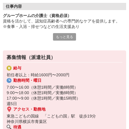
即戦力としてチームを引っ張ってください！！
ブランクのある方も歓迎◎復帰を応援します。
仕事内容
グループホームの介護士（資格必須）
キャリアアップ・昇給も目指せます。
資格を活かして、認知症高齢者への専門的なケアを提供します。
研修制度も充実しており、
※食事・入浴・排せつなどの生活支援あり
やりがいを感じられる職場環境です。
新しいステージで活躍しませんか？
もっと見る
生活支援に加え、介護計画の作成や記録業務も担当し、
チームケアの中心的役割を担います◎
利用者一人ひとりの状態に応じた対応が求められ、
募集情報（派遣社員）
認知症に関する知識や技術が必要です。
給与
初任者以上：時給1600円〜2000円
勤務時間・曜日
7:00〜16:00（休憩1時間／実働8時間）
9:00〜18:00（休憩1時間／実働8時間）
17:00〜9:00（休憩1時間／実働15時間）
週5日
アクセス・勤務地
東急こどもの国線 「こどもの国」駅 徒歩19分
神奈川県横浜市青葉区
待遇