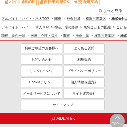
バイク通勤OK
自転車通勤OK
交通費支給
もっと見る
アルバイト・バイト・求人TOP
関東
神奈川県
横浜市青葉区
株式会社
アルバイト・バイト・求人TOP
神奈川県の路線
東急こどもの国線
こども
職種・条件一覧
医療・介護・福祉
関東
神奈川県
横浜市青葉区
株式
掲載ご希望のお客様へ
よくある質問
お問い合わせ
利用規約
リンクについて
プライバシーポリシー
Cookieポリシー
個人情報保護方針
メールサービスについて
サイト運営会社
サイトマップ
(c) AIDEM Inc.
TOPへ