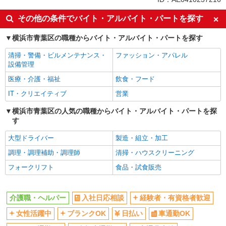
入社日応相談
経験者・有資格者歓迎
その他の条件でバイト・アルバイト・パートを探す
女性活躍中
ブランクOK
横浜市青葉区の職種からバイト・アルバイト・パートを探す
日払い
車通勤OK
清掃・警備・ビルメンテナンス・
ファッション・アパレル
バイク通勤OK
自転車通勤OK
設備管理
交通費支給
社会保険あり
医療・介護・福祉
飲食・フード
同じ職種から求人を探す
IT・クリエイティブ
営業
医療・介護・福祉
横浜市青葉区の人気の職種からバイト・アルバイト・パートを探
す
介護職・ヘルパー
大型ドライバー
製造・組立・加工
同じ特徴から求人を探す
調理・調理補助・調理師
清掃・ハウスクリーニング
日払い
車通勤OK
フォークリフト
食品・試食販売
交通費支給
社会保険あり
介護職・ヘルパー
入社日応相談
経験者・有資格者歓迎
女性活躍中
ブランクOK
日払い
車通勤OK