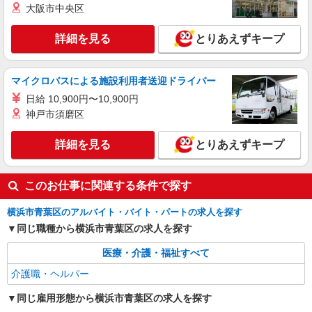
詳細を見る
キープ
大阪市中央区
派遣社員
詳細を見る
とりあえずキープ
株式会社kotrio /●YK-H-2013475
あざみ野駅★グループホームで夜勤専従★日払
マイクロバスによる施設利用者送迎ドライバー
いOK★履歴書不要
時給1600円〜2250円 ＜日払い有/週払い有/交
日給 10,900円〜10,900円
通費全支給(ガソリン代含む)＞
神戸市須磨区
横浜市青葉区 ≪最寄り駅：あざみ野≫
詳細を見る
とりあえずキープ
詳細を見る
キープ
このお仕事に関連する条件で探す
横浜市青葉区のアルバイト・バイト・パートの求人を探す
同じ職種から横浜市青葉区の求人を探す
医療・介護・福祉すべて
介護職・ヘルパー
同じ雇用形態から横浜市青葉区の求人を探す