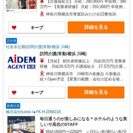
【介護福祉士】 月給：280,800円 年収例：380
万円〜 【実務者研修】 月給：255,000円 年収例：
346万円〜 【初任者研修】 月給：245,300円 年収
神奈川県横浜市青葉区みたけ台22番地16
例：340万円〜 ※職務手当、働きがい向上手当、
日祝手当（月平均2回分）、夜勤手当（月平均5回
詳細を見る
キープ
分）等、毎月平均的に支払われる手当を含みま
す。 ※介護福祉士のみ、特別職務手当も含む ◎残
業時は別途時間外手当支給（超過1分〜） ◎賞
正社員
与 基本給2.08ヶ月分/年支給
社名非公開/訪問介護(常勤/横浜 川崎)
訪問介護(常勤/横浜 川崎)
【月給】 初任者研修以上 月給26万円 実務者
研修 月給26.5万円 介護福祉士 27.5万円(介護福
祉士資格手当含む) ※上記金額には30時間分の固
神奈川県横浜市 川崎市の各拠点 ※新拠点
定残業代（36,000円）が含まれています。 30時間
続々Open予定 【変更の範囲：会社の定める場
以上残業した場合は、別途残業手当を支給しま
所】
す。 【年収例】 3,720,000円 / 入社2年目・常勤ヘ
詳細を見る
キープ
ルパー 4,480,000円 / 入社3年目・サービス提供責
任者 5,200,000円 / 入社3年目・管理者
派遣社員
株式会社kotrio /●YK-H-2068218
毎日通うのが楽しみになる＊ホテルのような美
しいサ高住のSTAFF
時給1600円〜2250円 ＜日払い有/週払い有/交