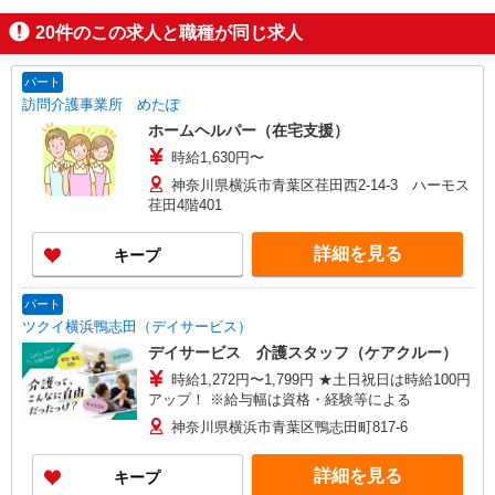
20
件のこの求人と職種が同じ求人
パート
訪問介護事業所 めたぽ
ホームヘルパー（在宅支援）
時給1,630円〜
神奈川県横浜市青葉区荏田西2-14-3 ハーモス
荏田4階401
詳細を見る
キープ
パート
ツクイ横浜鴨志田（デイサービス）
デイサービス 介護スタッフ（ケアクルー）
時給1,272円〜1,799円 ★土日祝日は時給100円
アップ！ ※給与幅は資格・経験等による
神奈川県横浜市青葉区鴨志田町817-6
詳細を見る
キープ