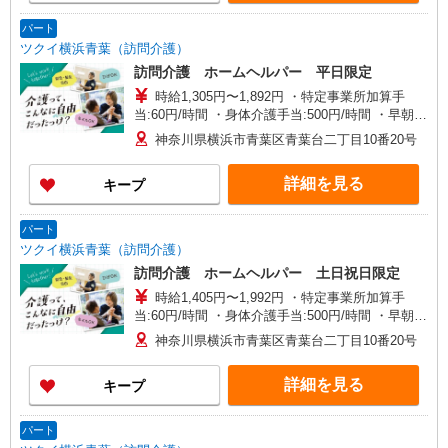
パート
ツクイ横浜青葉（訪問介護）
訪問介護 ホームヘルパー 平日限定
時給1,305円〜1,892円 ・特定事業所加算手
当:60円/時間 ・身体介護手当:500円/時間 ・早朝夜
間深夜手当:300円/時間 （18:00〜翌07:59の時間
神奈川県横浜市青葉区青葉台二丁目10番20号
帯） ・ICT手当:2,000円/月 ・深夜割増は別途支給
・ケア→ケアの移動時間も賃金（時給）を支給 ※
詳細を見る
キープ
給与幅は資格・経験等による
パート
ツクイ横浜青葉（訪問介護）
訪問介護 ホームヘルパー 土日祝日限定
時給1,405円〜1,992円 ・特定事業所加算手
当:60円/時間 ・身体介護手当:500円/時間 ・早朝夜
間深夜手当:300円/時間 （18:00〜翌07:59の時間
神奈川県横浜市青葉区青葉台二丁目10番20号
帯） ・ICT手当:2,000円/月 ・深夜割増は別途支給
・ケア→ケアの移動時間も賃金（時給）を支給 ・
詳細を見る
キープ
土日祝日手当:100円/時間含む ※給与幅は資格・経
験等による
パート