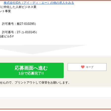
株式会社iDA（アイ・ディ・エー）の他の求人をみる
ン業界に特化した人材ビジネス業
ント事業
可番号：般27-010295）
可番号：27-ユ-010145）
興産ビル5Ｆ
応募画面へ進む
キープ
1分で応募完了!!
せんので、プリントアウトして保管をお願いします。