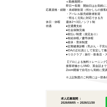
≪勤務期間≫
即日〜長期 開始日はお気軽に
応募資格・経験
・未経験歓迎（何かしらの接客
・アパレル販売経験者歓迎
・明るく元気に対応できる方
休日・休暇
週休2〜3日／シフト制
待遇
●交通費支給
●社会保険完備
●前払い制度（規定あり）
●有給休暇／慶弔休暇
●産休・育休制度
●定期健康診断（乳がん・子宮
●iDAの正社員として安定して
●リロクラブ：旅行・飲食店・
【プロによる無料トレーニング
接客研修からVMD、英会話ま
Zoom開催で自宅から気軽に受
※上記制度のご利用には一部条
求人応募期間 ：
2026/08/05 ～ 2026/11/30