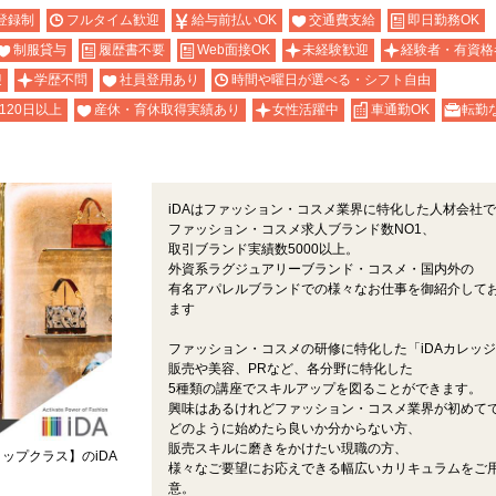
登録制
フルタイム歓迎
給与前払いOK
交通費支給
即日勤務OK
制服貸与
履歴書不要
Web面接OK
未経験歓迎
経験者・有資格
迎
学歴不問
社員登用あり
時間や曜日が選べる・シフト自由
120日以上
産休・育休取得実績あり
女性活躍中
車通勤OK
転勤
iDAはファッション・コスメ業界に特化した人材会社
ファッション・コスメ求人ブランド数NO1、
取引ブランド実績数5000以上。
外資系ラグジュアリーブランド・コスメ・国内外の
有名アパレルブランドでの様々なお仕事を御紹介して
ます
ファッション・コスメの研修に特化した「iDAカレッ
販売や美容、PRなど、各分野に特化した
5種類の講座でスキルアップを図ることができます。
興味はあるけれどファッション・コスメ業界が初めて
どのように始めたら良いか分からない方、
販売スキルに磨きをかけたい現職の方、
ップクラス】のiDA
様々なご要望にお応えできる幅広いカリキュラムをご
意。