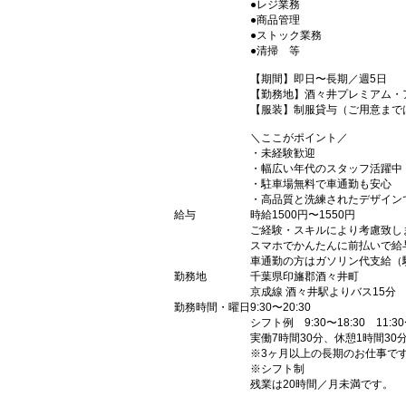
●レジ業務
●商品管理
●ストック業務
●清掃 等
【期間】即日〜長期／週5日
【勤務地】酒々井プレミアム・
【服装】制服貸与（ご用意まで
＼ここがポイント／
・未経験歓迎
・幅広い年代のスタッフ活躍中
・駐車場無料で車通勤も安心
・高品質と洗練されたデザイン
給与
時給1500円〜1550円
ご経験・スキルにより考慮致し
スマホでかんたんに前払いで給
車通勤の方はガソリン代支給（
勤務地
千葉県印旛郡酒々井町
京成線 酒々井駅よりバス15分
勤務時間・曜日
9:30〜20:30
シフト例 9:30〜18:30 11:30
実働7時間30分、休憩1時間30
※3ヶ月以上の長期のお仕事で
※シフト制
残業は20時間／月未満です。