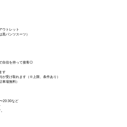
アウトレット
は黒パンツスーツ）
で自信を持って接客◎
ます
与が受け取れます（※上限、条件あり）
駐車場無料）
〜20:30など
分
す。