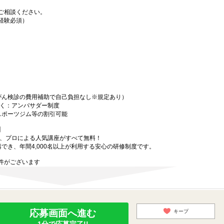
ご相談ください。
経験必須）
がん検診の費用補助で自己負担なし※規定あり）
働く：アンバサダー制度
スポーツジム等の割引可能
】
で、プロによる人気講座がすべて無料！
講でき、年間4,000名以上が利用する安心の研修制度です。
件がございます
応募画面へ進む
キープ