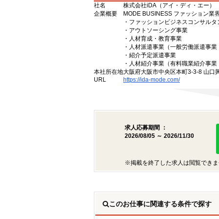
社名
株式会社iDA（アイ・ディ・エー）
企業概要
MODE BUSINESS ファッショ
・ファッションビジネスコンサルタ
・アウトソーシング事業
・人材育成・教育事業
・人材派遣事業（一般労働派遣事業 許
・紹介予定派遣事業
・人材紹介事業（有料職業紹介事業 許
本社所在地
大阪府大阪市中央区本町3-3-8 山口
URL
https://ida-mode.com/
求人応募期間 ：
2026/08/05 ～ 2026/11/30
※掲載を終了した求人は閲覧できま
このお仕事に関連する条件で探す