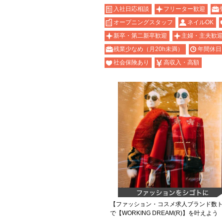
入社日応相談
フリーター歓迎
オープニングスタッフ
ネイルOK
新卒・第二新卒歓迎
主婦・主夫歓
残業少なめ（月20h未満）
年間休日
社会保険あり
高収入・高額
【ファッション・コスメ求人ブランド数ト
で【WORKING DREAM(R)】を叶えよう