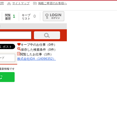
質問
サイトマップ
掲載ご希望のお客様へ
閲覧
キープ
1
0
履歴
リスト
ログイン
細
キープ中のお仕事（0件）
保存した検索条件（
0
件）
閲覧したお仕事（1件）
ープ
株式会社iDA（14096352）
の最新情報です
む