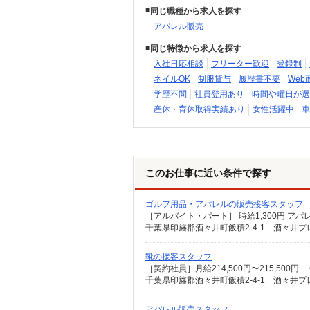
同じ職種から求人を探す
アパレル販売
同じ特徴から求人を探す
入社日応相談
フリーター歓迎
登録制
ネイルOK
制服貸与
履歴書不要
Web
学歴不問
社員登用あり
時間や曜日が選
産休・育休取得実績あり
女性活躍中
車
このお仕事に近い条件で探す
ゴルフ用品・アパレルの販売接客スタッフ
千葉県印旛郡酒々井町飯積2-4-1 酒々井
靴の接客スタッフ
千葉県印旛郡酒々井町飯積2-4-1 酒々井
アパレル販売スタッフ