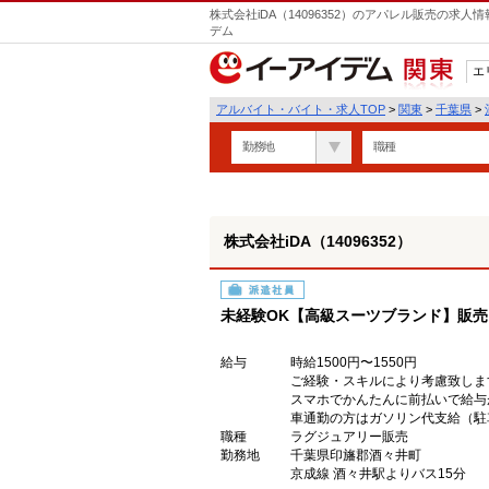
株式会社iDA（14096352）のアパレル販売の求
デム
エ
関東
アルバイト・バイト・求人TOP
>
関東
>
千葉県
>
勤務地
職種
株式会社iDA（14096352）
派遣社員
未経験OK【高級スーツブランド】販
給与
時給1500円〜1550円
ご経験・スキルにより考慮致しま
スマホでかんたんに前払いで給与
車通勤の方はガソリン代支給（駐
職種
ラグジュアリー販売
勤務地
千葉県印旛郡酒々井町
京成線 酒々井駅よりバス15分