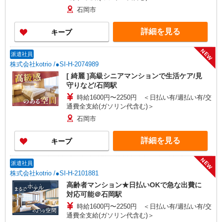
石岡市
詳細を見る
キープ
NEW
派遣社員
株式会社kotrio /●SI-H-2074989
[ 綺麗 ]高級シニアマンションで生活ケア/見
守りなど/石岡駅
時給1600円〜2250円 ＜日払い有/週払い有/交
通費全支給(ガソリン代含む)＞
石岡市
詳細を見る
キープ
NEW
派遣社員
株式会社kotrio /●SI-H-2101881
高齢者マンション★日払いOKで急な出費に
対応可能＠石岡駅
時給1600円〜2250円 ＜日払い有/週払い有/交
通費全支給(ガソリン代含む)＞