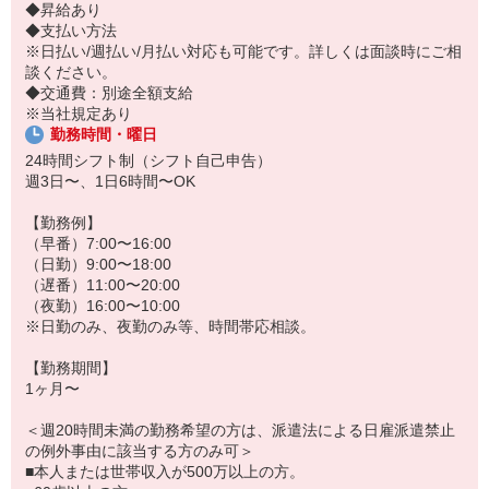
◆昇給あり
ますよ。
◆支払い方法
できるだけ気楽に、遠慮なく相談してもらえる工夫をしています。
※日払い/週払い/月払い対応も可能です。詳しくは面談時にご相
談ください。
安心してお仕事に取り組めるようサポートするのでご心配なく！
◆交通費：別途全額支給
※当社規定あり
勤務時間・曜日
24時間シフト制（シフト自己申告）
週3日〜、1日6時間〜OK
【勤務例】
（早番）7:00〜16:00
（日勤）9:00〜18:00
（遅番）11:00〜20:00
（夜勤）16:00〜10:00
※日勤のみ、夜勤のみ等、時間帯応相談。
【勤務期間】
1ヶ月〜
＜週20時間未満の勤務希望の方は、派遣法による日雇派遣禁止
の例外事由に該当する方のみ可＞
■本人または世帯収入が500万以上の方。