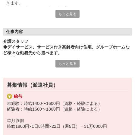
きます。
もちろんブランクある方も大歓迎♪
もっと見る
＼ブレイブ派遣サービスの強み／
＊『ブレイブケアアカデミー』でキャリア形成を後押し！
ビギナー向け社内認定資格から国家資格の受験対策まで、幅広
仕事内容
いスキルアップ支援あり！
介護スタッフ
資格取得にかかる費用も当社で負担します！
◆デイサービス、サービス付き高齢者向け住宅、グループホームな
＊履歴書・職務経歴書の作成から担当営業がサポート！職場見学
ど様々な勤務先から選べます。
にも付き添います♪
★介護のお仕事★
＊就業後もショートメッセージで気軽に相談可能♪
もっと見る
◎選べる勤務地・施設がたくさん！その他、地域にも勤務地はたく
＊各地に勤務地多数あり！「近場で働きたい」が叶います♪
さんあります。
デイサービス、サービス付き高齢者向け住宅、グループホームなど
経験を活かせる高時給の求人多数！
様々な施設から勤務先を選べます♪専任のスタッフが、あなたにぴっ
まずはお気軽にご連絡ください☆
募集情報（派遣社員）
たりのお仕事をご紹介いたします！
給与
◎終業後も専任担当に気軽に相談OK！
未経験：時給1400〜1600円（資格・経験による）
お仕事に関する不安やお困りごとはもちろん、どんなことでも気軽
経験者：時給1600〜1800円（資格・経験による）
に担当営業にメッセージを送ってください。
「なんかモヤモヤする…」
◎月収例
「わざわざ報告するほどではないけど、ちょっと嫌だったな…」
時給1800円×1日8時間×22日（週5日）＝31万6800円
なんてときは、スタンプ感覚で“お天気マーク”を選ぶだけで、その
日の気分を担当営業に伝えられるツール（お天気メーター）もあり