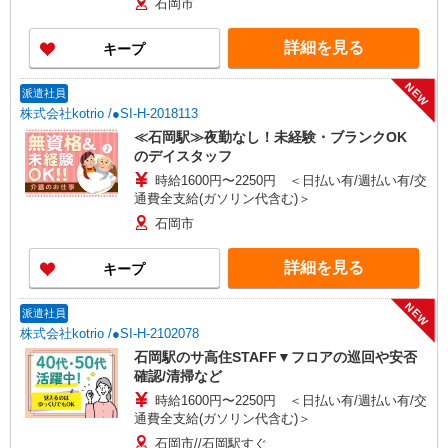
石岡市
詳細を見る
キープ
NEW
派遣社員
株式会社kotrio /●SI-H-2018113
≪石岡駅≫夜勤なし！未経験・ブランクOK
のデイスタッフ
時給1600円〜2250円 ＜日払い有/週払い有/交
通費全支給(ガソリン代含む)＞
石岡市
詳細を見る
キープ
NEW
派遣社員
株式会社kotrio /●SI-H-2102078
石岡駅のサ高住STAFF▼フロアの巡回や安否
確認/清掃など
時給1600円〜2250円 ＜日払い有/週払い有/交
通費全支給(ガソリン代含む)＞
石岡市//石岡駅すぐ