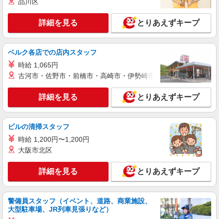
品川区
詳細を見る
キープ
詳細を見る
とりあえずキープ
NEW
派遣社員
株式会社kotrio /●SI-H-1839831
ベルク各店での店内スタッフ
石岡市【高収入】稼げる！デイで見守りや送
迎等/週3〜OK
時給 1,065円
古河市・佐野市・前橋市・高崎市・伊勢崎市・太田市・館林市・
時給1600円〜2250円 ＜日払い有/週払い有/交
通費全支給(ガソリン代含む)＞
詳細を見る
とりあえずキープ
石岡市
詳細を見る
キープ
ビルの清掃スタッフ
NEW
時給 1,200円〜1,200円
派遣社員
大阪市北区
株式会社kotrio /●SI-H-2101381
石岡駅◎負担少なめの障がい者支援員★社会
詳細を見る
とりあえずキープ
活動の見守りなど
時給1600円〜2250円 ＜日払い有/週払い有/交
通費全支給(ガソリン代含む)＞
警備員スタッフ（イベント、道路、商業施設、
石岡市
大型駐車場、JR列車見張りなど）