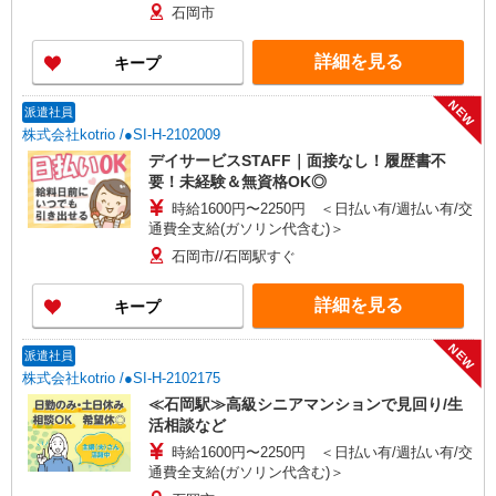
石岡市
詳細を見る
キープ
NEW
派遣社員
株式会社kotrio /●SI-H-2102009
デイサービスSTAFF｜面接なし！履歴書不
要！未経験＆無資格OK◎
時給1600円〜2250円 ＜日払い有/週払い有/交
通費全支給(ガソリン代含む)＞
石岡市//石岡駅すぐ
詳細を見る
キープ
NEW
派遣社員
株式会社kotrio /●SI-H-2102175
≪石岡駅≫高級シニアマンションで見回り/生
活相談など
時給1600円〜2250円 ＜日払い有/週払い有/交
通費全支給(ガソリン代含む)＞