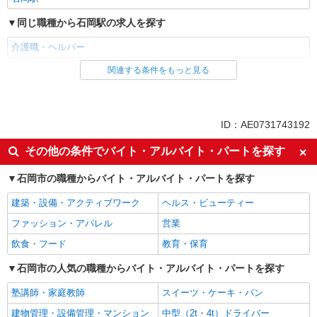
同じ職種から石岡駅の求人を探す
介護職・ヘルパー
関連する条件をもっと見る
同じ雇用形態から石岡駅の求人を探す
派遣社員
同じ特徴から石岡駅の求人を探す
ID：AE0731743192
入社日応相談
未経験歓迎
その他の条件でバイト・アルバイト・パートを探す
経験者・有資格者歓迎
女性活躍中
石岡市の職種からバイト・アルバイト・パートを探す
フリーター歓迎
学歴不問
建築・設備・アクティブワーク
ヘルス・ビューティー
ブランクOK
ミドル（40代～）活躍中
ファッション・アパレル
営業
エルダー（50代～）活躍中
シニア（60代～）活躍中
飲食・フード
教育・保育
昇給あり
週払い
週2～3日勤務OK
石岡市の人気の職種からバイト・アルバイト・パートを探す
上場企業・上場企業のグループ会
社
塾講師・家庭教師
スイーツ・ケーキ・パン
交通費支給
社会保険あり
建物管理・設備管理・マンション
中型（2t・4t）ドライバー