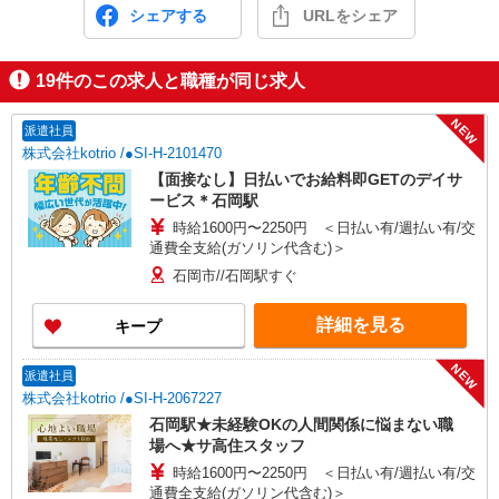
シェアする
URLをシェア
19
件のこの求人と職種が同じ求人
NEW
派遣社員
株式会社kotrio /●SI-H-2101470
【面接なし】日払いでお給料即GETのデイサ
ービス＊石岡駅
時給1600円〜2250円 ＜日払い有/週払い有/交
通費全支給(ガソリン代含む)＞
石岡市//石岡駅すぐ
詳細を見る
キープ
NEW
派遣社員
株式会社kotrio /●SI-H-2067227
石岡駅★未経験OKの人間関係に悩まない職
場へ★サ高住スタッフ
時給1600円〜2250円 ＜日払い有/週払い有/交
通費全支給(ガソリン代含む)＞