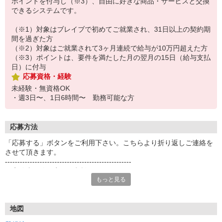
ポイントを付与し（※3）、自由に好きな商品・サービスと交換
できるシステムです。
（※1）対象はブレイブで初めてご就業され、31日以上の契約期
間を過ぎた方
（※2）対象はご就業されて3ヶ月連続で給与が10万円超えた方
（※3）ポイントは、要件を満たした月の翌月の15日（給与支払
日）に付与
応募資格・経験
未経験・無資格OK
・週3日〜、1日6時間〜 勤務可能な方
応募方法
「応募する」ボタンをご利用下さい。こちらより折り返しご連絡を
させて頂きます。
---------------------------------------------------
※実務未経験の方もご相談ください
もっと見る
・週3日〜、1日6時間〜 勤務可能な方
---------------------------------------------------
◆登録・面談は、お近くまで出張登録にお伺いいたします。電話で
の仮登録もOK。
地図
◆下記登録地でも、登録・面談しております。