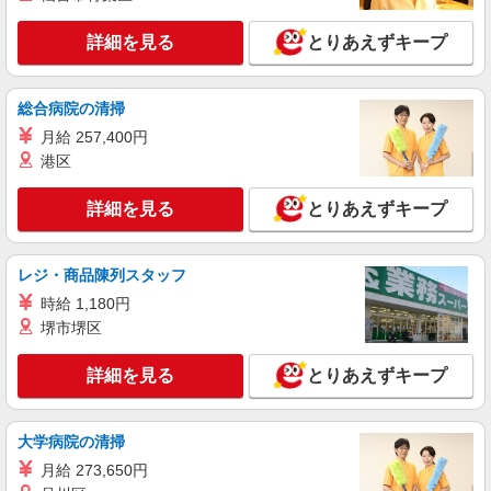
詳細を見る
キープ
詳細を見る
とりあえずキープ
NEW
派遣社員
株式会社kotrio /●SI-H-2067267
総合病院の清掃
毎日通うのが楽しみになる＊ホテルのような
月給 257,400円
美しいサ高住のSTAFF
港区
時給1600円〜2250円 ＜日払い有/週払い有/交
通費全支給(ガソリン代含む)＞
詳細を見る
とりあえずキープ
石岡市
レジ・商品陳列スタッフ
詳細を見る
キープ
時給 1,180円
NEW
派遣社員
堺市堺区
株式会社kotrio /●SI-H-2067187
石岡駅＊年齢不問◎未経験から安定した業界
詳細を見る
とりあえずキープ
へ＊サ高住
時給1600円〜2250円 ＜日払い有/週払い有/交
大学病院の清掃
通費全支給(ガソリン代含む)＞
石岡市
月給 273,650円