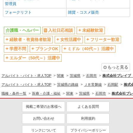
同じ職種から求人を探す
管理員
フォークリフト
雑貨・コスメ販売
医療・介護・福祉
介護職・ヘルパー
介護職・ヘルパー
入社日応相談
未経験歓迎
同じ特徴から求人を探す
経験者・有資格者歓迎
女性活躍中
フリーター歓迎
未経験歓迎
ミドル（40代～）活躍中
学歴不問
ブランクOK
ミドル（40代～）活躍中
週2～3日勤務OK
上場企業・上場企業のグループ会
社
エルダー（50代～）活躍中
交通費支給
社会保険あり
もっと見る
アルバイト・バイト・求人TOP
関東
茨城県
石岡市
株式会社ブレイブ（
アルバイト・バイト・求人TOP
茨城県の路線
ＪＲ常磐線
石岡駅
株式
職種・条件一覧
医療・介護・福祉
関東
茨城県
石岡市
株式会社ブレ
掲載ご希望のお客様へ
よくある質問
お問い合わせ
利用規約
リンクについて
プライバシーポリシー