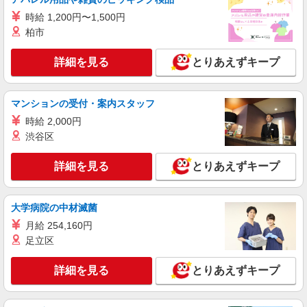
詳細を見る
キープ
時給 1,200円〜1,500円
柏市
NEW
派遣社員
株式会社kotrio /●SI-H-2067147
詳細を見る
とりあえずキープ
石岡駅◆サ高住スタッフ◆穏やかな職場×週
3〜×残業なし
時給1600円〜2250円 ＜日払い有/週払い有/交
マンションの受付・案内スタッフ
通費全支給(ガソリン代含む)＞
時給 2,000円
石岡市
渋谷区
詳細を見る
キープ
詳細を見る
とりあえずキープ
正社員
介護老人保健施設 ウイケア
大学病院の中材滅菌
介護福祉士
月給 254,160円
月給279,000円〜 ※夜勤6回、各種諸手当、処
足立区
遇改善含む 通勤手当別途支給
茨城県石岡市行里川12951-1
詳細を見る
とりあえずキープ
詳細を見る
キープ