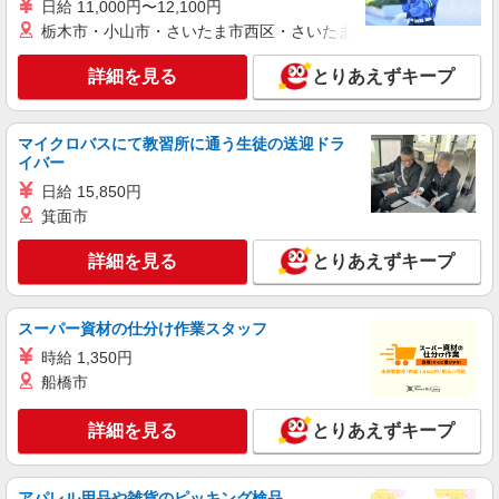
日給 11,000円〜12,100円
詳細を見る
キープ
栃木市・小山市・さいたま市西区・さいたま市岩槻区・久喜市・
NEW
派遣社員
詳細を見る
とりあえずキープ
株式会社kotrio /●SI-H-2075173
障がい者デイで送迎、見守りなど★石岡駅★
運転できる方急募
マイクロバスにて教習所に通う生徒の送迎ドラ
イバー
時給1600円〜2250円 ＜日払い有/週払い有/交
通費全支給(ガソリン代含む)＞
日給 15,850円
石岡市
箕面市
詳細を見る
とりあえずキープ
詳細を見る
キープ
NEW
派遣社員
スーパー資材の仕分け作業スタッフ
株式会社kotrio /●SI-H-2101761
時給 1,350円
石岡駅近く＊即日勤務･お試し勤務OK◎シニ
船橋市
アマンションSTAFF
時給1600円〜2250円 ＜日払い有/週払い有/交
詳細を見る
とりあえずキープ
通費全支給(ガソリン代含む)＞
石岡市//石岡駅すぐ
アパレル用品や雑貨のピッキング検品