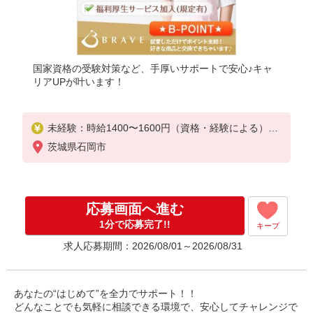
国家資格の受験対策など、手厚いサポートで安心♪キャ
リアUPが叶います！
未経験：時給1400〜1600円（資格・経験による）
経験者：時給1600〜1800円（資格・経験による）
茨城県石岡市
◎月収例
時給1800円×1日8時間×22日（週5日）＝31万6800円
応募画面へ進む
◆昇給あり
◆支払い方法
1分で応募完了!!
キープ
※日払い/週払い/月払い対応も可能です。詳しくは面
求人応募期間：2026/08/01～2026/08/31
談時にご相談ください。
◆交通費：別途全額支給
※当社規定あり
あなたの“はじめて”を全力でサポート！！
どんなことでも気軽に相談できる環境で、安心してチャレンジで