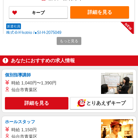
詳細を見る
キープ
NEW
派遣社員
株式会社kotrio /●SI-H-2075049
シニア向けマンションで見守り・食事配膳な
もっと見る
ど＊石岡駅＊日払可
時給1600円〜2250円 ＜日払い有/週払い有/交
通費全支給(ガソリン代含む)＞
あなたにおすすめの求人情報
石岡市
個別指導講師
詳細を見る
キープ
時給 1,040円〜1,390円
仙台市青葉区
NEW
派遣社員
株式会社kotrio /●SI-H-2075109
詳細を見る
とりあえずキープ
石岡駅のシニアマンション▼フロアの巡回や
安否確認など
時給1600円〜2250円 ＜日払い有/週払い有/交
ホールスタッフ
通費全支給(ガソリン代含む)＞
時給 1,150円
石岡市
仙台市青葉区