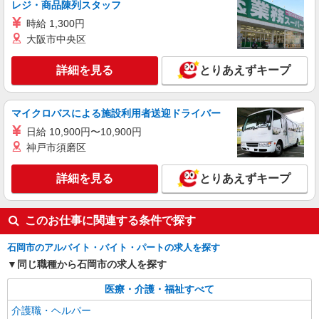
レジ・商品陳列スタッフ
正社員
時給 1,300円
【石岡市】社会福祉法人誠仁会
大阪市中央区
生活支援員・就労支援員（障害者支援施設）
月給190,000円（他手当有） ※交通費（規定
詳細を見る
とりあえずキープ
内）別途支給 ※当直の場合は、7,000円〜11,500
円／回（利用者の人数により変動有） ☆入社祝い
就労支援事業所 シリウス （茨城県石岡市杉
金制度有（50,000円 規定有） ※法人規定により
並4-5-45）
マイクロバスによる施設利用者送迎ドライバー
入職3ヶ月後支給
日給 10,900円〜10,900円
詳細を見る
キープ
神戸市須磨区
詳細を見る
とりあえずキープ
このお仕事に関連する条件で探す
石岡市のアルバイト・バイト・パートの求人を探す
同じ職種から石岡市の求人を探す
医療・介護・福祉すべて
介護職・ヘルパー