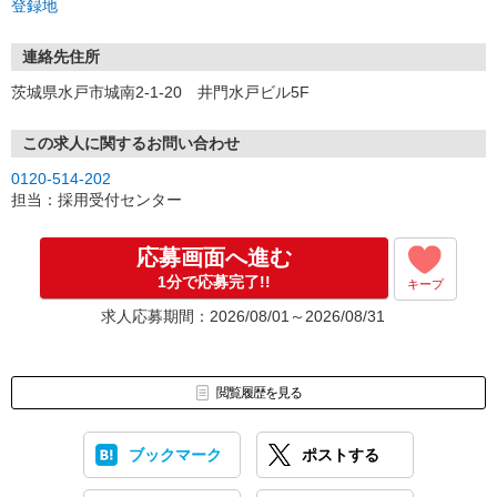
登録地
【お問い合わせ時間】
平日 9:30〜19:00
連絡先住所
土日祝 9:00〜18:00
茨城県水戸市城南2-1-20 井門水戸ビル5F
【折返しの連絡について】
平日 9:30〜19:00、土日祝 9:00〜18:00にご応募頂いた場合は、
この求人に関するお問い合わせ
フリーダイヤルより、10分以内にご連絡をさせて頂きます。
0120-514-202
※時間外の場合は、翌日午前中迄に、ご連絡を差し上げます。
担当：採用受付センター
応募画面へ進む
1分で応募完了!!
キープ
求人応募期間：2026/08/01～2026/08/31
閲覧履歴を見る
ブックマーク
ポストする