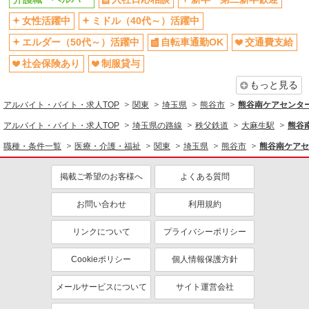
同じ職種から求人を探す
女性活躍中
ミドル（40代～）活躍中
医療・介護・福祉
エルダー（50代～）活躍中
自転車通勤OK
交通費支給
介護職・ヘルパー
社会保険あり
制服貸与
同じ特徴から求人を探す
もっと見る
アルバイト・バイト・求人TOP
ミドル（40代～）活躍中
関東
交通費支給
埼玉県
熊谷市
熊谷南ケアセンター
社会保険あり
週2～3日勤務OK
アルバイト・バイト・求人TOP
埼玉県の路線
秩父鉄道
大麻生駅
熊谷
車通勤OK
産休・育休取得実績あり
職種・条件一覧
医療・介護・福祉
関東
埼玉県
熊谷市
熊谷南ケアセ
社員登用あり
掲載ご希望のお客様へ
よくある質問
お問い合わせ
利用規約
リンクについて
プライバシーポリシー
Cookieポリシー
個人情報保護方針
メールサービスについて
サイト運営会社