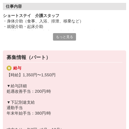
◆働いた分を必要な時に
働いた分の給与を給料日前に受け取れる「給与前払い制度」を導
仕事内容
入。前借りではなく、実際の勤務実績に応じて利用できる福利厚
ショートステイ 介護スタッフ
生制度です。※入社翌月の第5営業日より利用可能
・身体介助（食事、入浴、排泄、移乗など）
・就寝介助・起床介助
・介護記録の書類への記入（ご利用報告など、簡単なＰＣ操作）
もっと見る
・機能訓練補助業務
・レクリエーションや体操の実施
・清掃、洗濯などの間接業務
・食事の準備、お茶とおやつ出し
募集情報（パート）
・送迎業務（基本は１対1送迎となります。）
給与
◆イベント企画も担当
【時給】1,350円〜1,550円
お客様が楽しめるレクリエーションや季節のイベント、ゲームなど
を自分で企画・実施できます。アイデアを活かして「笑顔になれる
▼給与詳細
瞬間」をたくさん作れるのが魅力。お客様から「楽しかった」「ま
処遇改善手当：200円/時
たやりたい」という声を直接聞けるやりがいのある仕事です。企画
好きな方にもピッタリです。
▼下記別途支給
通勤手当
年末年始手当：380円/時