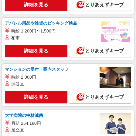
時給1600円〜2250円 ＜日払い有/週払い有/交
詳細を見る
とりあえずキープ
通費全支給(ガソリン代含む)＞
【熊谷市】 熊谷駅
アパレル用品や雑貨のピッキング検品
詳細を見る
キープ
時給 1,200円〜1,500円
柏市
派遣社員
株式会社kotrio /●SI-H-2067243
詳細を見る
とりあえずキープ
熊谷駅★未経験OKの人間関係に悩まない職場
へ★サ高住スタッフ
マンションの受付・案内スタッフ
時給1600円〜2250円 ＜日払い有/週払い有/交
通費全支給(ガソリン代含む)＞
時給 2,000円
【熊谷市】 熊谷駅
渋谷区
詳細を見る
キープ
詳細を見る
とりあえずキープ
職業紹介
大学病院の中材滅菌
株式会社トラストグロース 新宿本社 第3営業部
有料老人ホームでの介護士
月給 254,160円
足立区
月給：201000円〜 ※資格や経験などによる