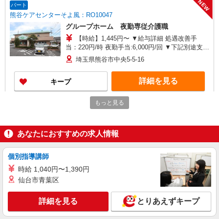
NEW
パート
熊谷ケアセンターそよ風：RO10047
グループホーム 夜勤専従介護職
【時給】1,445円〜 ▼給与詳細 処遇改善手
当：220円/時 夜勤手当:6,000円/回 ▼下記別途支給
通勤手当 年末年始手当：380円/時 寸志あり：年2
埼玉県熊谷市中央5-5-16
回（6月・12月） ※業績による ※処遇改善手当は
試用期間中(3ヶ月)は支給なし
詳細を見る
キープ
NEW
もっと見る
パート
熊谷南ケアセンターそよ風：RO17187
ショートステイ 夜勤専従介護職
あなたにおすすめの求人情報
【時給】1,450円〜 ▼給与詳細 処遇改善手
当：220円/時 夜勤手当:6,000円/回 ▼下記別途支給
通勤手当 年末年始手当：380円/時 寸志あり：年2
個別指導講師
埼玉県熊谷市大字大麻生765
回（6月・12月） ※業績による ※処遇改善手当は
時給 1,040円〜1,390円
試用期間中(3ヶ月)は支給なし
詳細を見る
仙台市青葉区
キープ
詳細を見る
とりあえずキープ
派遣社員
株式会社kotrio /●SI-H-2067283