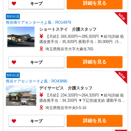
詳細を見る
キープ
NEW
契約社員
熊谷南ケアセンターそよ風：RO14979
ショートステイ 介護スタッフ
【月給】265,920円〜285,920円 ▼給与詳細 処
遇改善手当：35,920円 夜勤手当：30,000円（5回
分） ※6回目以降は1回6,000円支給 ▼下記別途支
埼玉県熊谷市大字大麻生765
給 通勤手当 年末年始手当：380円/時 ※12/300
時〜1/324時 寸志あり：年2回（6月・12月） ※業
詳細を見る
キープ
績による 特別報酬：平均34.1万円（最高額135万
円） ※2025年6月支給実績 ※処遇改善手当は試用
期間中(3ヶ月)は支給なし
NEW
契約社員
熊谷ケアセンターそよ風：RO43896
デイサービス 介護スタッフ
【月給】234,320円〜264,320円 ▼給与詳細 処
遇改善手当：34,320円 ▼下記別途支給 通勤手当
年末年始手当：380円/時 寸志あり：年2回（6月・
埼玉県熊谷市中央5-5-16
12月） ※業績による 特別報酬：平均33.8万円（最
高額130万円） ※2025年6月支給実績 ※処遇改善
詳細を見る
キープ
手当は試用期間中(3ヶ月)は支給なし