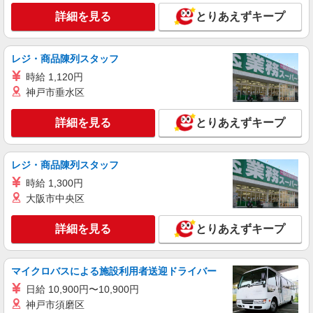
埼玉県熊谷市
詳細を見る
とりあえずキープ
詳細を見る
キープ
レジ・商品陳列スタッフ
派遣社員
時給 1,120円
株式会社kotrio /●SI-H-2017967
神戸市垂水区
≪熊谷駅≫日勤のみ＆残業ナシ！お迎えに間に
合うデイサービス
詳細を見る
とりあえずキープ
時給1600円〜2250円 ＜日払い有/週払い有/交
通費全支給(ガソリン代含む)＞
【熊谷市】 熊谷駅
レジ・商品陳列スタッフ
時給 1,300円
詳細を見る
キープ
大阪市中央区
詳細を見る
とりあえずキープ
マイクロバスによる施設利用者送迎ドライバー
日給 10,900円〜10,900円
神戸市須磨区