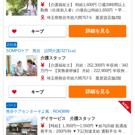
【介護福祉士】 時給1,600円 ◎週20時間以上
勤務（社保加入者）の場合は時給1,650円 ＊早朝
夜間（〜8:00、18:00〜）：時給2,000円〜 ＊日曜
埼玉県熊谷市拾六間757-5 栗原貸店舗2階
祝日：時給1,900円〜 【実務者研修・初任者研修
（ヘルパー1級・2級）】 時給1,520円 ◎週20時間
詳細を見る
キープ
以上勤務（社保加入者）の場合は時給1,570円 ＊
早朝夜間（〜8:00、18:00〜）：時給1,900円〜 ＊
日曜祝日：時給1,820円〜 ◎身体介助、生活援助
正社員
が同時給 ◎キャンセル手当：職務時給の60％支給
SOMPOケア 熊谷 訪問介護/3271ca1
介護スタッフ
【介護福祉士】 月給：252,300円 年収例：342
万円〜 【実務者研修】 月給：222,900円 年収例：
304万円〜 【初任者研修】 月給：217,500円 年収
埼玉県熊谷市拾六間757-5 栗原貸店舗2階
例：298万円〜 ※職務手当、働きがい向上手当、
日祝手当（月平均2回分）等、毎月平均的に支払わ
詳細を見る
キープ
れる手当を含みます。 ※介護福祉士のみ、特別職
務手当も含む ◎残業時は別途時間外手当支給（超
過1分〜） ◎賞与 基本給2.08ヶ月分/年支給
NEW
パート
熊谷ケアセンターそよ風：RO43899
デイサービス 介護スタッフ
【時給】1,350円〜1,550円 ▼給与詳細 処遇改
善手当：200円/時 ▼下記別途支給 通勤手当 年末