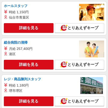
毎日通うのが楽しみになる＊ホテルのような美
ホールスタッフ
しいサ高住のSTAFF
時給 1,150円
時給1600円〜2250円 ＜日払い有/週払い有/交
通費全支給(ガソリン代含む)＞
仙台市青葉区
熊谷市
詳細を見る
とりあえずキープ
詳細を見る
キープ
総合病院の清掃
派遣社員
月給 257,400円
株式会社kotrio /●SI-H-2101785
港区
熊谷駅近く＊即日勤務･お試し勤務OK◎シニア
マンションSTAFF
詳細を見る
とりあえずキープ
時給1600円〜2250円 ＜日払い有/週払い有/交
通費全支給(ガソリン代含む)＞
【熊谷市】 熊谷駅
レジ・商品陳列スタッフ
時給 1,180円
詳細を見る
キープ
堺市堺区
派遣社員
詳細を見る
とりあえずキープ
株式会社kotrio /●SI-H-2067163