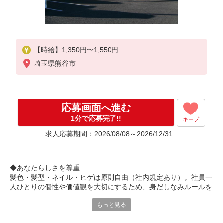
【時給】1,350円〜1,550円
埼玉県熊谷市
▼給与詳細
処遇改善手当：200円/時
▼下記別途支給
応募画面へ進む
通勤手当
年末年始手当：380円/時
1分で応募完了!!
キープ
求人応募期間：2026/08/08～2026/12/31
寸志あり：年2回（6月・12月）
※業績による
◆あなたらしさを尊重
※処遇改善手当は試用期間中(3ヶ月)は支給なし
髪色・髪型・ネイル・ヒゲは原則自由（社内規定あり）。社員一
人ひとりの個性や価値観を大切にするため、身だしなみルールを
見直しました。清潔感と節度を大切にできれば、自分らしいスタ
もっと見る
イルで無理なく働ける環境です。