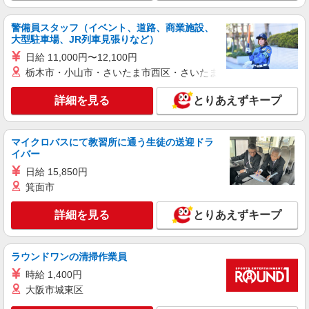
時給1600円〜2250円 ＜日払い有/週払い有/交
通費全支給(ガソリン代含む)＞
警備員スタッフ（イベント、道路、商業施設、
大型駐車場、JR列車見張りなど）
【熊谷市】 熊谷駅
日給 11,000円〜12,100円
詳細を見る
栃木市・小山市・さいたま市西区・さいたま市岩槻区・久喜市・
キープ
詳細を見る
とりあえずキープ
派遣社員
株式会社kotrio /●SI-H-2067203
熊谷駅＊年齢不問◎未経験から安定した業界へ
マイクロバスにて教習所に通う生徒の送迎ドラ
＊サ高住
イバー
時給1600円〜2250円 ＜日払い有/週払い有/交
日給 15,850円
通費全支給(ガソリン代含む)＞
箕面市
【熊谷市】 熊谷駅
詳細を見る
とりあえずキープ
詳細を見る
キープ
派遣社員
ラウンドワンの清掃作業員
株式会社kotrio /●SI-H-2102154
時給 1,400円
≪熊谷駅≫高級シニアマンションで見回り/生
大阪市城東区
活相談など