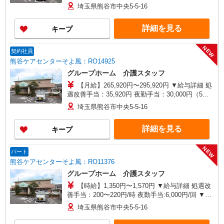
年始手当：380円/時 寸志あり：年2回（6月・12
埼玉県熊谷市中央5-5-16
月） ※業績による ※処遇改善手当は試用期間中(3
ヶ月)は支給なし
詳細を見る
キープ
NEW
契約社員
熊谷ケアセンターそよ風：RO14925
グループホーム 介護スタッフ
【月給】265,920円〜295,920円 ▼給与詳細 処
遇改善手当：35,920円 夜勤手当：30,000円（5回
分） ※6回目以降は1回6,000円支給 ▼下記別途支
埼玉県熊谷市中央5-5-16
給 通勤手当 年末年始手当：380円/時 寸志あり：
年2回（6月・12月） ※業績による 特別報酬：平
詳細を見る
キープ
均26.6万円（最高額109万円） ※2025年6月支給実
績 ※処遇改善手当は試用期間中(3ヶ月)は支給なし
NEW
パート
熊谷ケアセンターそよ風：RO11376
グループホーム 介護スタッフ
【時給】1,350円〜1,570円 ▼給与詳細 処遇改
善手当：200〜220円/時 夜勤手当:6,000円/回 ▼下
記別途支給 通勤手当 年末年始手当：380円/時 寸
埼玉県熊谷市中央5-5-16
志あり：年2回（6月・12月） ※業績による ※処
遇改善手当は試用期間中(3ヶ月)は支給なし