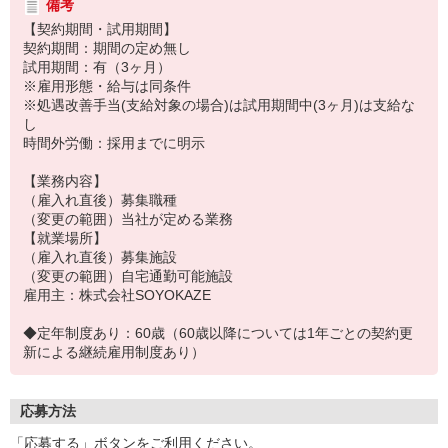
備考
【契約期間・試用期間】
契約期間：期間の定め無し
試用期間：有（3ヶ月）
※雇用形態・給与は同条件
※処遇改善手当(支給対象の場合)は試用期間中(3ヶ月)は支給な
し
時間外労働：採用までに明示
【業務内容】
（雇入れ直後）募集職種
（変更の範囲）当社が定める業務
【就業場所】
（雇入れ直後）募集施設
（変更の範囲）自宅通勤可能施設
雇用主：株式会社SOYOKAZE
◆定年制度あり：60歳（60歳以降については1年ごとの契約更
新による継続雇用制度あり）
応募方法
「応募する」ボタンをご利用ください。