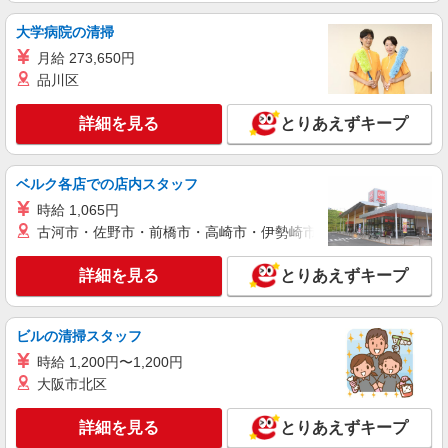
籠原駅◆サ高住スタッフ◆穏やかな職場×週
3〜×残業なし
大学病院の清掃
時給1600円〜2250円 ＜日払い有/週払い有/交
月給 273,650円
通費全支給(ガソリン代含む)＞
品川区
熊谷市
詳細を見る
とりあえずキープ
詳細を見る
キープ
派遣社員
ベルク各店での店内スタッフ
株式会社トラストグロース 新宿本社 第3営業部
時給 1,065円
特別養護老人ホームでの介護士
古河市・佐野市・前橋市・高崎市・伊勢崎市・太田市・館林市・
時給：初任者1400円/実務者1450円/介護福祉士
1500円 ※資格や経験などによる
詳細を見る
とりあえずキープ
埼玉県熊谷市
詳細を見る
キープ
ビルの清掃スタッフ
時給 1,200円〜1,200円
派遣社員
大阪市北区
株式会社kotrio /●SI-H-1811527
シニア向けマンションで見守り・食事配膳など
詳細を見る
とりあえずキープ
＊熊谷市＊。日払可