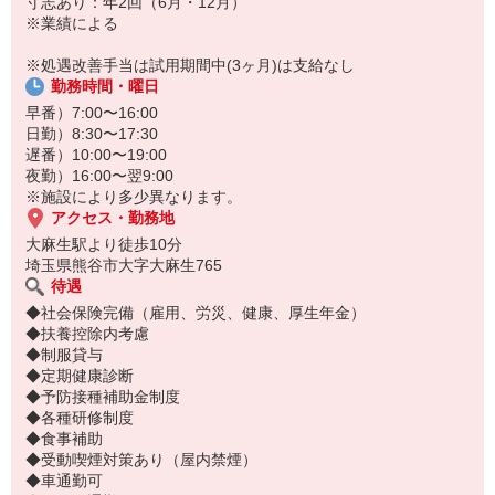
寸志あり：年2回（6月・12月）
※業績による
※処遇改善手当は試用期間中(3ヶ月)は支給なし
勤務時間・曜日
早番）7:00〜16:00
日勤）8:30〜17:30
遅番）10:00〜19:00
夜勤）16:00〜翌9:00
※施設により多少異なります。
アクセス・勤務地
大麻生駅より徒歩10分
埼玉県熊谷市大字大麻生765
待遇
◆社会保険完備（雇用、労災、健康、厚生年金）
◆扶養控除内考慮
◆制服貸与
◆定期健康診断
◆予防接種補助金制度
◆各種研修制度
◆食事補助
◆受動喫煙対策あり（屋内禁煙）
◆車通勤可