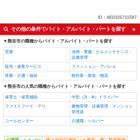
パート
同じ特徴から大麻生駅の求人を探す
ID：AE0325711587
入社日応相談
新卒・第二新卒歓迎
その他の条件でバイト・アルバイト・パートを探す
女性活躍中
ミドル（40代～）活躍中
熊谷市の職種からバイト・アルバイト・パートを探す
エルダー（50代～）活躍中
自転車通勤OK
営業
清掃・警備・ビルメンテナンス・
交通費支給
社会保険あり
設備管理
制服貸与
研修制度あり
販売・接客サービス
ファッション・アパレル
給与前払いOK
主婦・主夫歓迎
医療・介護・福祉
軽作業・製造・物流
フリーター歓迎
ブランクOK
熊谷市の人気の職種からバイト・アルバイト・パートを探す
週2～3日勤務OK
朝
保育士・保育補助
中型（2t・4t）ドライバー
昼
夕方
ファストフード・デリ
建物管理・設備管理・マンション
髪型・髪色自由
髭（ひげ）OK
管理員
ネイルOK
車通勤OK
コールセンター
介護職・ヘルパー
バイク通勤OK
産休・育休取得実績あり
社員登用あり
介護職・ヘルパー
入社日応相談
新卒・第二新卒歓迎