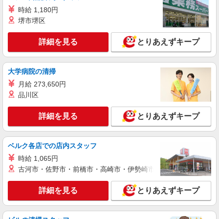
詳細を見る
キープ
均18.9万円（最高額120万円） ※2025年6月支給実
時給 1,180円
績 ※処遇改善手当は試用期間中(3ヶ月)は支給なし
堺市堺区
NEW
パート
大宮東ケアパークそよ風：RO8958
詳細を見る
とりあえずキープ
有料老人ホーム 介護スタッフ
【時給】1,350円〜1,570円 ▼給与詳細 処遇改
善手当：200〜220円/時 夜勤手当:6,000円/回 ▼下
大学病院の清掃
記別途支給 通勤手当 年末年始手当：380円/時 寸
埼玉県さいたま市見沼区大字南中野1117-3
月給 273,650円
志あり：年2回（6月・12月） ※業績による ※処
遇改善手当は試用期間中(3ヶ月)は支給なし
品川区
詳細を見る
キープ
詳細を見る
とりあえずキープ
NEW
パート
春野ケアセンターそよ風：RO16911
ショートステイ 夜勤専従介護職
ベルク各店での店内スタッフ
【時給】1,445円〜1,665円 ▼給与詳細 処遇改
時給 1,065円
善手当：220円/時 夜勤手当:6,000円/回 ▼下記別途
古河市・佐野市・前橋市・高崎市・伊勢崎市・太田市・館林市・
支給 通勤手当 年末年始手当：380円/時 寸志あ
埼玉県さいたま市見沼区深作2-10-10
り：年2回（6月・12月） ※業績による ※処遇改
詳細を見る
とりあえずキープ
善手当は試用期間中(3ヶ月)は支給なし
詳細を見る
キープ