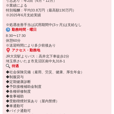
寸志あり：年2回（6月・12月）
※業績による
特別報酬：平均33.8万円（最高額130万円）
※2025年6月支給実績
※処遇改善手当は試用期間中(3ヶ月)は支給なし
勤務時間・曜日
8:30〜17:30
休憩60分
※送迎時間により多少前後あり
アクセス・勤務地
JR大宮駅よりバス：高井北下車徒歩2分
埼玉県さいたま市見沼区南中丸318-1
待遇
◆社会保険完備（雇用、労災、健康、厚生年金）
◆制服貸与
◆定期健康診断
◆予防接種補助金制度
◆各種研修制度
◆食事補助
◆受動喫煙対策あり（屋内禁煙）
◆車通勤可
◆バイク通勤可