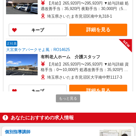
【月給】265,920円〜295,920円 ▼給与詳細 処
遇改善手当：35,920円 夜勤手当：30,000円（5回
分） ※6回目以降は1回6,000円支給 ▼下記別途支
埼玉県さいたま市見沼区南中丸318-1
給 通勤手当 年末年始手当：380円/時 寸志あり：
年2回（6月・12月） ※業績による 特別報酬：平
詳細を見る
キープ
均34.1万円（最高額135万円） ※2025年6月支給実
績 ※処遇改善手当は試用期間中(3ヶ月)は支給なし
NEW
正社員
大宮東ケアパークそよ風：RO14625
有料老人ホーム 介護スタッフ
【月給】265,920円〜295,920円 ▼給与詳細 資
格手当：0〜10,000円 処遇改善手当：35,920円 夜
勤手当：30,000円（5回分） ※6回目以降は1回
埼玉県さいたま市見沼区大字南中野1117-3
6,000円支給 住宅手当：規定あり 精勤手当：8,000
円 調整手当：0〜150,000円 ※経験による ▼下記
詳細を見る
キープ
別途支給 通勤手当 年末年始手当：380円/時
※12/300時〜1/324時 賞与年2回（6月・12月） 昇
もっと見る
給年1回（4月） 特別報酬：平均18.9万円（最高額
NEW
契約社員
120万円） ※2025年6月支給実績 ※処遇改善手当
見沼北ケアセンターそよ風：RO14766
は試用期間中(3ヶ月)は支給なし
あなたにおすすめの求人情報
ショートステイ 介護スタッフ
【月給】265,920円〜295,920円 ▼給与詳細 処
遇改善手当：35,920円 夜勤手当：30,000円（5回
個別指導講師