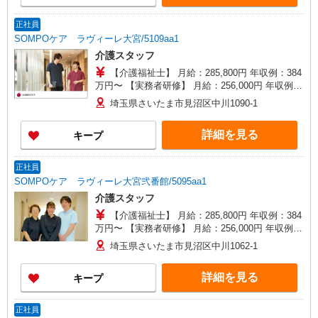
正社員
SOMPOケア ラヴィーレ大宮/5109aa1
介護スタッフ
【介護福祉士】 月給：285,800円 年収例：384
万円〜 【実務者研修】 月給：256,000円 年収例：
345万円〜 【初任者研修・無資格】 月給：
埼玉県さいたま市見沼区中川1090-1
247,200円 年収例：334万円〜 ※職務手当、働き
がい向上手当、日祝手当（月平均2回分）、夜勤手
詳細を見る
キープ
当（月平均5回分）等、毎月平均的に支払われる手
当を含みます。 ※介護福祉士のみ、特別職務手当
も含む ◎残業時は別途時間外手当支給（超過1
正社員
分〜） ◎賞与 基本給2.08ヶ月分/年支給
SOMPOケア ラヴィーレ大宮弐番館/5095aa1
介護スタッフ
【介護福祉士】 月給：285,800円 年収例：384
万円〜 【実務者研修】 月給：256,000円 年収例：
345万円〜 【初任者研修・無資格】 月給：
埼玉県さいたま市見沼区中川1062-1
247,200円 年収例：334万円〜 ※職務手当、働き
がい向上手当、日祝手当（月平均2回分）、夜勤手
詳細を見る
キープ
当（月平均5回分）等、毎月平均的に支払われる手
当を含みます。 ※介護福祉士のみ、特別職務手当
も含む ◎残業時は別途時間外手当支給（超過1
正社員
分〜） ◎賞与 基本給2.08ヶ月分/年支給