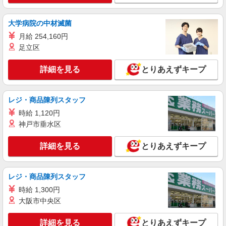
埼玉県さいたま市見沼区
大学病院の中材滅菌
詳細を見る
キープ
月給 254,160円
足立区
職業紹介
株式会社kotrio /●SW-S-2098477
詳細を見る
とりあえずキープ
≪大和田駅≫高月給24万〜/賞与年2回｜就労支
援施設
レジ・商品陳列スタッフ
【正社員】月給240,000〜400,000円 ・基本
給：200,000円〜220,000円 ・資格手当：10,000〜
時給 1,120円
30,000円 ・役職手当：10,000〜70,000円 ・処遇改
埼玉県さいたま市見沼区
神戸市垂水区
善手当：20,000〜60,000円（勤続年数、保有資格
により変動） ・固定残業手当：20,000円（10時
詳細を見る
詳細を見る
とりあえずキープ
キープ
間） ※固定残業時間を超過する場合には超過勤務
手当として別途支給 ・夜勤手当：10,000円/1回
（上記給与とは別に支給） 下記資格をお持ちの方
歓迎 ・認知症介護基礎研修 ・初任者研修 ・実務
レジ・商品陳列スタッフ
者研修 ・介護福祉士 など
時給 1,300円
大阪市中央区
詳細を見る
とりあえずキープ