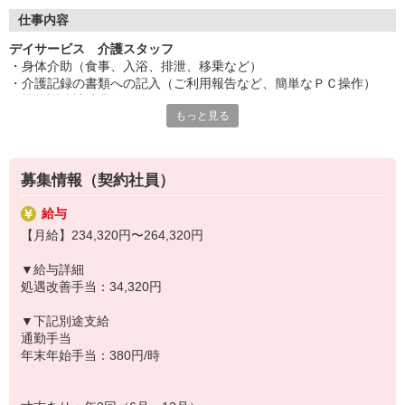
◆働いた分を必要な時に
働いた分の給与を給料日前に受け取れる「給与前払い制度」を導
仕事内容
入。前借りではなく、実際の勤務実績に応じて利用できる福利厚
デイサービス 介護スタッフ
生制度です。※入社翌月の第5営業日より利用可能
・身体介助（食事、入浴、排泄、移乗など）
・介護記録の書類への記入（ご利用報告など、簡単なＰＣ操作）
・機能訓練補助業務
もっと見る
・レクリエーションや体操の実施
・清掃、洗濯などの間接業務
・食事の準備、お茶とおやつ出し
・送迎・添乗（運転業務あり）
募集情報（契約社員）
◆充実した研修制度
給与
現場経験の有無を問わず、全スタッフが成長できるよう多彩な研修
【月給】234,320円〜264,320円
制度を用意。OJT研修から始まり、入社時研修、サービス別研修、
オーダーメイド研修など多岐に渡ります。経験者の方はもちろん、
▼給与詳細
未経験の方も着実に知識と技術が身につき、自信を持って活躍でき
処遇改善手当：34,320円
る環境です。
▼下記別途支給
通勤手当
年末年始手当：380円/時