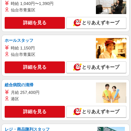
分） ※6回目以降は1回6,000円支給 ▼下記別途支
埼玉県さいたま市見沼区東大宮4-40-2
時給 1,040円〜1,390円
給 通勤手当 年末年始手当：380円/時 寸志あり：
仙台市青葉区
年2回（6月・12月） ※業績による 特別報酬：平
詳細を見る
キープ
均34.1万円（最高額135万円） ※2025年6月支給実
績 ※処遇改善手当は試用期間中(3ヶ月)は支給なし
詳細を見る
とりあえずキープ
NEW
パート
大宮見沼ケアセンターそよ風：RO42885
ホールスタッフ
ショートステイ 介護スタッフ
時給 1,150円
【時給】1,350円〜1,570円 ▼給与詳細 処遇改
善手当：200円/時 ▼下記別途支給 通勤手当 年末
仙台市青葉区
年始手当：380円/時 寸志あり：年2回（6月・12
埼玉県さいたま市見沼区南中丸318-1
月） ※業績による ※処遇改善手当は試用期間中(3
詳細を見る
とりあえずキープ
ヶ月)は支給なし
詳細を見る
キープ
総合病院の清掃
NEW
契約社員
月給 257,400円
大宮東ケアパークそよ風：RO14964
港区
有料老人ホーム 介護スタッフ
【月給】265,920円〜295,920円 ▼給与詳細 処
詳細を見る
とりあえずキープ
遇改善手当：35,920円 夜勤手当：30,000円（5回
分） ※6回目以降は1回6,000円支給 ▼下記別途支
埼玉県さいたま市見沼区大字南中野1117-3
給 通勤手当 年末年始手当：380円/時 寸志あり：
年2回（6月・12月） ※業績による 特別報酬：平
レジ・商品陳列スタッフ