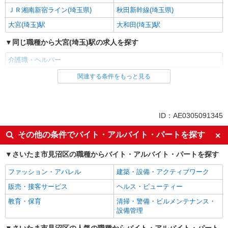
ＪＲ湘南新宿ライン(埼玉県)
秋田新幹線(埼玉県)
大宮(埼玉)駅
大和田(埼玉)駅
同じ職種から大宮(埼玉)駅の求人を探す
介護職・ヘルパー
関連する条件をもっと見る
同じ雇用形態から大宮(埼玉)駅の求人を探す
契約社員
同じ特徴から大宮(埼玉)駅の求人を探す
ID：AE0305091345
入社日応相談
新卒・第二新卒歓迎
その他の条件でバイト・アルバイト・パートを探す
女性活躍中
ミドル（40代～）活躍中
さいたま市見沼区の職種からバイト・アルバイト・パートを探す
エルダー（50代～）活躍中
自転車通勤OK
ファッション・アパレル
建築・設備・アクティブワーク
交通費支給
社会保険あり
販売・接客サービス
ヘルス・ビューティー
制服貸与
研修制度あり
教育・保育
清掃・警備・ビルメンテナンス・
給与前払いOK
経験者・有資格者歓迎
設備管理
ブランクOK
朝