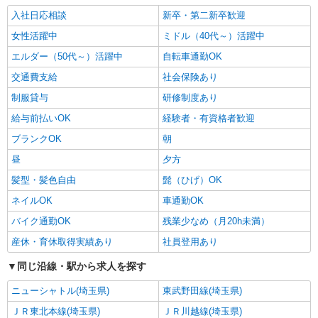
入社日応相談
新卒・第二新卒歓迎
女性活躍中
ミドル（40代～）活躍中
エルダー（50代～）活躍中
自転車通勤OK
交通費支給
社会保険あり
制服貸与
研修制度あり
給与前払いOK
経験者・有資格者歓迎
ブランクOK
朝
昼
夕方
髪型・髪色自由
髭（ひげ）OK
ネイルOK
車通勤OK
バイク通勤OK
残業少なめ（月20h未満）
産休・育休取得実績あり
社員登用あり
同じ沿線・駅から求人を探す
ニューシャトル(埼玉県)
東武野田線(埼玉県)
ＪＲ東北本線(埼玉県)
ＪＲ川越線(埼玉県)