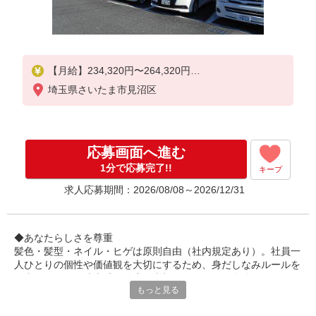
【月給】234,320円〜264,320円
埼玉県さいたま市見沼区
▼給与詳細
処遇改善手当：34,320円
▼下記別途支給
応募画面へ進む
通勤手当
年末年始手当：380円/時
1分で応募完了!!
キープ
求人応募期間：2026/08/08～2026/12/31
寸志あり：年2回（6月・12月）
※業績による
特別報酬：平均33.8万円（最高額130万円）
◆あなたらしさを尊重
※2025年6月支給実績
髪色・髪型・ネイル・ヒゲは原則自由（社内規定あり）。社員一
人ひとりの個性や価値観を大切にするため、身だしなみルールを
※処遇改善手当は試用期間中(3ヶ月)は支給なし
見直しました。清潔感と節度を大切にできれば、自分らしいスタ
もっと見る
イルで無理なく働ける環境です。