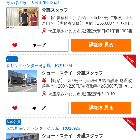
そんぽの家 大和田/9080aa1
介護スタッフ
【介護福祉士】 月給：285,800円 年収例：384
万円〜 【実務者研修】 月給：256,000円 年収例：
345万円〜 【初任者研修】 月給：247,200円 年収
埼玉県さいたま市見沼区大和田町1丁目1002番
例：334万円〜 ※職務手当、働きがい向上手当、
日祝手当（月平均2回分）、夜勤手当（月平均5回
詳細を見る
キープ
分）等、毎月平均的に支払われる手当を含みま
す。 ※介護福祉士のみ、特別職務手当も含む ◎残
業時は別途時間外手当支給（超過1分〜） ◎賞
NEW
パート
与 基本給2.08ヶ月分/年支給
春野ケアセンターそよ風：RO16908
ショートステイ 介護スタッフ
【時給】1,350円〜1,550円 ▼給与詳細 処遇改
善手当：200〜220円/時 夜勤手当:6,000円/回 ▼下
記別途支給 通勤手当 年末年始手当：380円/時 寸
埼玉県さいたま市見沼区深作2-10-10
志あり：年2回（6月・12月） ※業績による ※処
遇改善手当は試用期間中(3ヶ月)は支給なし
詳細を見る
キープ
NEW
契約社員
大宮見沼ケアセンターそよ風：RO16926
ショートステイ 介護スタッフ