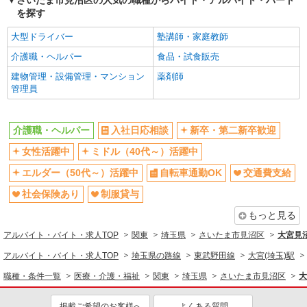
さいたま市見沼区の人気の職種からバイト・アルバイト・パート
昼
夕方
を探す
髪型・髪色自由
髭（ひげ）OK
大型ドライバー
塾講師・家庭教師
ネイルOK
車通勤OK
介護職・ヘルパー
食品・試食販売
バイク通勤OK
残業少なめ（月20h未満）
建物管理・設備管理・マンション
薬剤師
産休・育休取得実績あり
社員登用あり
管理員
同じ職種から求人を探す
介護職・ヘルパー
入社日応相談
新卒・第二新卒歓迎
医療・介護・福祉
女性活躍中
ミドル（40代～）活躍中
介護職・ヘルパー
エルダー（50代～）活躍中
自転車通勤OK
交通費支給
同じ特徴から求人を探す
社会保険あり
制服貸与
ミドル（40代～）活躍中
交通費支給
もっと見る
社会保険あり
車通勤OK
アルバイト・バイト・求人TOP
関東
埼玉県
さいたま市見沼区
大宮見
産休・育休取得実績あり
社員登用あり
アルバイト・バイト・求人TOP
埼玉県の路線
東武野田線
大宮(埼玉)駅
職種・条件一覧
医療・介護・福祉
関東
埼玉県
さいたま市見沼区
大
掲載ご希望のお客様へ
よくある質問