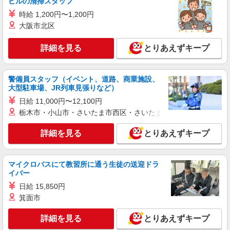
NEW
ビルの清掃スタッフ
契約社員
春野ケアセンターそよ風：RO16905
時給 1,200円〜1,200円
ショートステイ 介護スタッフ
大阪市北区
【月給】265,920円〜295,920円 ▼給与詳細 処
遇改善手当：35,920円 夜勤手当：30,000円（5回
詳細を見る
とりあえずキープ
分） ※6回目以降は1回6,000円支給 ▼下記別途支
埼玉県さいたま市見沼区深作2-10-10
給 通勤手当 年末年始手当：380円/時 寸志あり：
年2回（6月・12月） ※業績による 特別報酬：平
警備員スタッフ（イベント、道路、商業施設、
詳細を見る
キープ
均34.1万円（最高額135万円） ※2025年6月支給実
大型駐車場、JR列車見張りなど）
績 ※処遇改善手当は試用期間中(3ヶ月)は支給なし
日給 11,000円〜12,100円
NEW
パート
栃木市・小山市・さいたま市西区・さいたま市岩槻区・久喜市・
見沼北ケアセンターそよ風：RO9435
ショートステイ 介護スタッフ
詳細を見る
とりあえずキープ
【時給】1,350円〜1,570円 ▼給与詳細 処遇改
善手当：200円/時 ▼下記別途支給 通勤手当 年末
年始手当：380円/時 寸志あり：年2回（6月・12
埼玉県さいたま市見沼区東大宮4-40-2
マイクロバスにて教習所に通う生徒の送迎ドラ
月） ※業績による ※処遇改善手当は試用期間中(3
イバー
ヶ月)は支給なし
詳細を見る
日給 15,850円
キープ
箕面市
NEW
パート
詳細を見る
とりあえずキープ
大宮東ケアセンターそよ風：RO9369