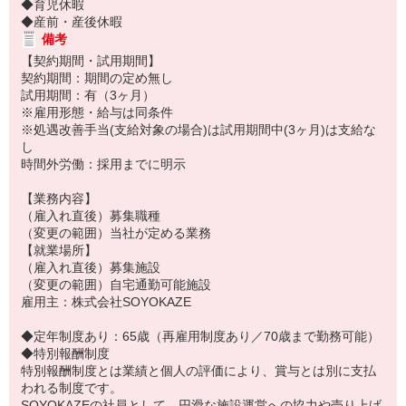
◆育児休暇
◆産前・産後休暇
備考
【契約期間・試用期間】
契約期間：期間の定め無し
試用期間：有（3ヶ月）
※雇用形態・給与は同条件
※処遇改善手当(支給対象の場合)は試用期間中(3ヶ月)は支給な
し
時間外労働：採用までに明示
【業務内容】
（雇入れ直後）募集職種
（変更の範囲）当社が定める業務
【就業場所】
（雇入れ直後）募集施設
（変更の範囲）自宅通勤可能施設
雇用主：株式会社SOYOKAZE
◆定年制度あり：65歳（再雇用制度あり／70歳まで勤務可能）
◆特別報酬制度
特別報酬制度とは業績と個人の評価により、賞与とは別に支払
われる制度です。
SOYOKAZEの社員として、円滑な施設運営への協力や売り上げ