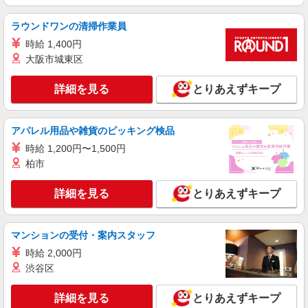
ショートステイ 夜勤専従介護職
【時給】1,445円〜1,470円 ▼給与詳細 処遇改
ラウンドワンの清掃作業員
善手当：220円/時 夜勤手当:6,000円/回 ▼下記別途
時給 1,400円
支給 通勤手当 年末年始手当：380円/時 寸志あ
埼玉県さいたま市見沼区大字南中野1135-7
り：年2回（6月・12月） ※業績による ※処遇改
大阪市城東区
善手当は試用期間中(3ヶ月)は支給なし
詳細を見る
キープ
詳細を見る
とりあえずキープ
NEW
パート
大宮見沼ケアセンターそよ風：RO16923
アパレル用品や雑貨のピッキング検品
デイサービス 介護スタッフ
時給 1,200円〜1,500円
【時給】1,350円〜1,550円 ▼給与詳細 処遇改
柏市
善手当：200円/時 ▼下記別途支給 通勤手当 年末
年始手当：380円/時 寸志あり：年2回（6月・12
埼玉県さいたま市見沼区南中丸318-1
詳細を見る
とりあえずキープ
月） ※業績による ※処遇改善手当は試用期間中(3
ヶ月)は支給なし
詳細を見る
キープ
マンションの受付・案内スタッフ
派遣社員
時給 2,000円
株式会社トラストグロース 新宿本社 第3営業部
渋谷区
介護付き有料老人ホームでの介護士
時給：初任者研修1550円/実務者研修1650円/介
詳細を見る
とりあえずキープ
護福祉士1700円