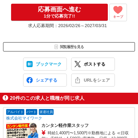
応募画面へ進む
その他、お問合せやご相談もお気軽にお電話ください！
1分で応募完了!!
キープ
電話番号：0120-781-694
受付時間：9:00〜17:30/月〜金（※土日祝日除く）
求人応募期間：2026/02/26～2027/03/31
閲覧履歴を見る
ブックマーク
ポストする
シェアする
URLをシェア
20
件のこの求人と職種が同じ求人
アルバイト
パート
派遣社員
株式会社マイワーク
カンタン軽作業スタッフ
時給1,400円〜1,500円※勤務地による ≪日収