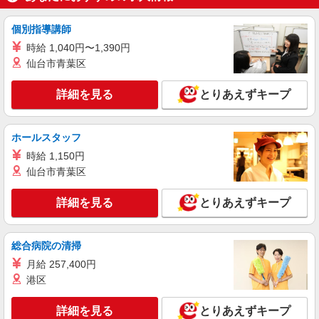
時給1250円 【給与支給日】 当月末締め/翌月
25日払い（指定口座へお振込み）
個別指導講師
千葉県八千代市大和田新田303
時給 1,040円〜1,390円
仙台市青葉区
詳細を見る
キープ
詳細を見る
とりあえずキープ
アルバイト
パート
株式会社バイトレ（ADM250919GN02）
【迷ったらコレ】箱に入れるだけ♪モクモク軽
ホールスタッフ
作業スタッフ
時給 1,150円
時給1374円〜時給1600円（就業先により異な
仙台市青葉区
る）
千葉県八千代市
詳細を見る
とりあえずキープ
詳細を見る
キープ
総合病院の清掃
契約社員
月給 257,400円
コカ・コーラ ボトラーズジャパンベンディング＿八千代SC【求人番
港区
号：83407】
ルート配送補助スタッフ
詳細を見る
とりあえずキープ
日給9140円 ◎月収例：220599円 ＊日給×稼働