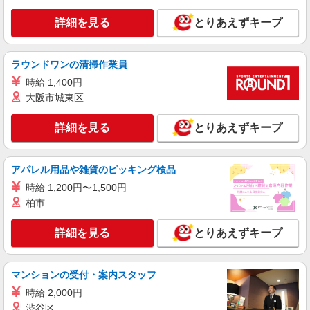
詳細を見る
キープ
詳細を見る
とりあえずキープ
アルバイト
パート
株式会社バイトレ（ADM817626）
ラウンドワンの清掃作業員
【迷ったらコレ】箱に入れるだけ♪モクモク軽
作業スタッフ
時給 1,400円
大阪市城東区
時給1300円（就業先により異なる）
千葉県八千代市
詳細を見る
とりあえずキープ
詳細を見る
キープ
アパレル用品や雑貨のピッキング検品
アルバイト
パート
時給 1,200円〜1,500円
株式会社バイトレ（ADM819225）
柏市
コツコツ派歓迎｜見る・分ける・貼るだけ♪倉
庫内軽作業
詳細を見る
とりあえずキープ
時給1300円（就業先により異なる）
千葉県八千代市
マンションの受付・案内スタッフ
詳細を見る
キープ
時給 2,000円
渋谷区