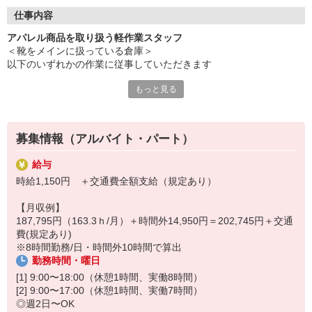
【通勤手段】勝田台駅からは無料送迎バスも利用できるため通
勤がとてもスムーズです
仕事内容
【正社員転換制度】正社員へのステップアップもバッチリ◎
アパレル商品を取り扱う軽作業スタッフ
（年間92名が転換！）
＜靴をメインに扱っている倉庫＞
【経験不問】未経験OK！トレーニング実施のサポート体制バ
以下のいずれかの作業に従事していただきます
ッチリです！
もっと見る
【検品作業】
※本求人以外にも、1日4時間〜OKの求人も掲載しております。
靴に異物混入やキズ、汚れがないか外観検品やⅩ線検査を行ってい
ご興味のある方は、お気軽にお問い合わせください
ただきます
募集情報（アルバイト・パート）
【出荷作業】
ピッキング作業・梱包作業・ハンディーを使用する出荷検品作業を
給与
行っていただきます
時給1,150円 ＋交通費全額支給（規定あり）
取り扱う商品が靴なので重い物を運ぶこともなく、負担も少ない作
【月収例】
業です！
187,795円（163.3ｈ/月）＋時間外14,950円＝202,745円＋交通
募集状況にて上記以外の作業を行って頂く可能性もあります
費(規定あり)
その際は、作業の説明をさせていただきます
※8時間勤務/日・時間外10時間で算出
勤務時間・曜日
[1] 9:00〜18:00（休憩1時間、実働8時間）
[2] 9:00〜17:00（休憩1時間、実働7時間）
◎週2日〜OK