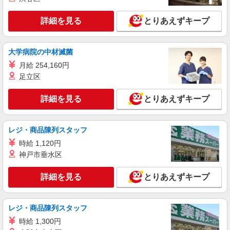
アルバイト
パート
株式会社バイトレ（ADM815782）
詳細を見る
とりあえずキープ
久しぶりのお仕事に｜座ってできるモクモク軽
作業
時給1264円（就業先により異なる）
大学病院の中材滅菌
千葉県八千代市
月給 254,160円
足立区
詳細を見る
キープ
詳細を見る
とりあえずキープ
アルバイト
パート
株式会社バイトレ（ADM816002）
レジ・商品陳列スタッフ
コツコツ派歓迎｜見る・分ける・貼るだけ♪倉
庫内軽作業
時給 1,120円
時給1400円（就業先により異なる）
神戸市垂水区
千葉県八千代市
詳細を見る
とりあえずキープ
詳細を見る
キープ
レジ・商品陳列スタッフ
アルバイト
パート
時給 1,300円
株式会社バイトレ（ADM815785）