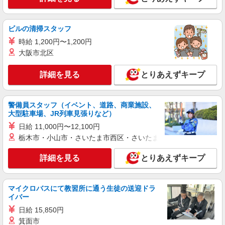
699-1 （佐川急便 八千代営業所内）
詳細を見る
キープ
ビルの清掃スタッフ
時給 1,200円〜1,200円
アルバイト
パート
大阪市北区
株式会社バイトレ（ADM815842）
人と話すのが苦手でも安心♪接客なしの軽作業
詳細を見る
とりあえずキープ
スタッフ
時給1300円（就業先により異なる）
警備員スタッフ（イベント、道路、商業施設、
千葉県八千代市
大型駐車場、JR列車見張りなど）
日給 11,000円〜12,100円
詳細を見る
キープ
栃木市・小山市・さいたま市西区・さいたま市岩槻区・久喜市・
派遣社員
詳細を見る
とりあえずキープ
株式会社バイトレ（ADM815842）
【QC】靴の検品作業、付随して箱の移動等 一
部パレタイズ作業。
マイクロバスにて教習所に通う生徒の送迎ドラ
時給1300円
イバー
千葉県八千代市
日給 15,850円
箕面市