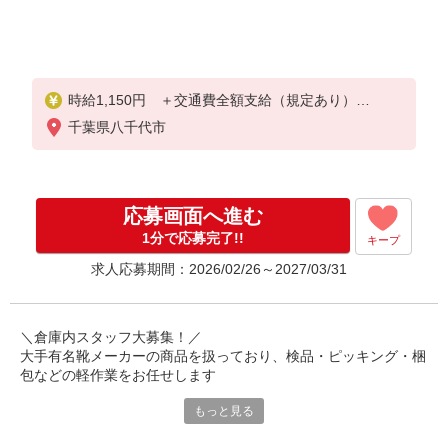
時給1,150円 ＋交通費全額支給（規定あり）
千葉県八千代市
【月収例】
187,795円（163.3ｈ/月）＋時間外14,950円＝202,74
5円＋交通費(規定あり)
※8時間勤務/日・時間外10時間で算出
応募画面へ進む
1分で応募完了!!
キープ
求人応募期間：2026/02/26～2027/03/31
＼倉庫内スタッフ大募集！／
大手有名靴メーカーの商品を扱っており、検品・ピッキング・梱
包などの軽作業をお任せします
もっと見る
＼この求人のここが推し！／
【賞与】ボーナスは半年ごとに支給♪