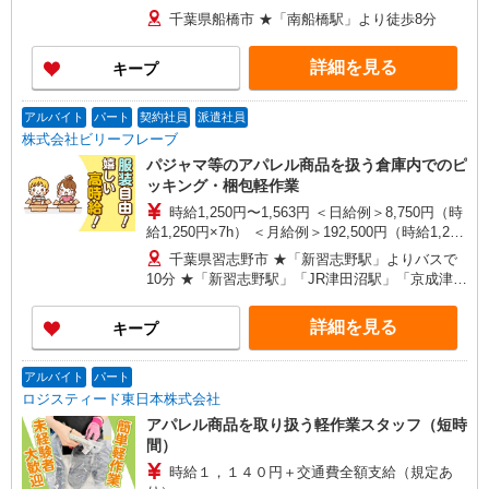
円×7h×22日） ※経験・能力による
千葉県船橋市 ★「南船橋駅」より徒歩8分
詳細を見る
キープ
アルバイト
パート
契約社員
派遣社員
株式会社ビリーフレーブ
パジャマ等のアパレル商品を扱う倉庫内でのピ
ッキング・梱包軽作業
時給1,250円〜1,563円 ＜日給例＞8,750円（時
給1,250円×7h） ＜月給例＞192,500円（時給1,250
円×7h×22日） ※経験・能力による
千葉県習志野市 ★「新習志野駅」よりバスで
10分 ★「新習志野駅」「JR津田沼駅」「京成津田
沼駅」より無料送迎あり
詳細を見る
キープ
アルバイト
パート
ロジスティード東日本株式会社
アパレル商品を取り扱う軽作業スタッフ（短時
間）
時給１，１４０円＋交通費全額支給（規定あ