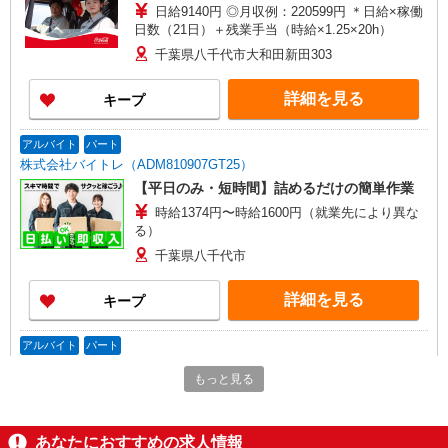
日給9140円 ◎月収例：220599円 ＊日給×稼働
日数（21日）＋残業手当（時給×1.25×20h）
千葉県八千代市大和田新田303
詳細を見る
キープ
アルバイト
パート
株式会社バイトレ（ADM810907GT25）
【平日のみ・短時間】詰めるだけの簡単作業
時給1374円〜時給1600円（就業先により異な
る）
千葉県八千代市
詳細を見る
キープ
アルバイト
パート
コカ・コーラ ボトラーズジャパンベンディング＿八千代SC【求人番
もっと見る
号：85344】
仕分け・シール貼り、品出し（ピッキング）、
イベントスタッフ
あなたにおすすめの求人情報