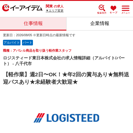
関東
の求人
▼エリア変更
仕事情報
企業情報
更新日：2026/08/05 ※更新日時点の最新情報です
アルバイト
パート
職種：アパレル商品を取り扱う軽作業スタッフ
ロジスティード東日本株式会社の求人情報詳細（アルバイト/パー
ト） - 八千代市
【軽作業】週2日〜OK！★年2回の賞与あり★無料送
迎バスあり★未経験者大歓迎★