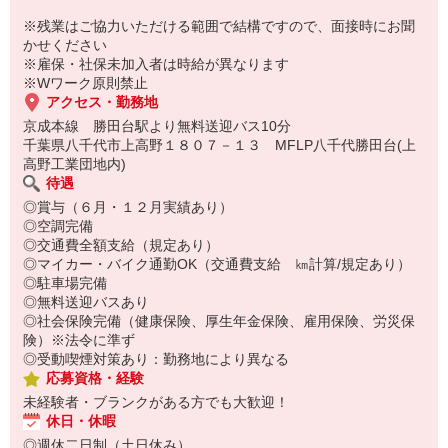
※残業はご協力いただける範囲で結構ですので、面接時にお聞
かせください
※雇保・社保未加入者は時給が異なります
※Wワーク原則禁止
アクセス・勤務地
京成本線 勝田台駅より無料送迎バス10分
千葉県八千代市上高野１８０７－１３ MFLP八千代勝田台(上
高野工業団地内)
待遇
◎賞与（６月・１２月実績あり）
◎空調完備
◎交通費全額支給（規定あり）
◎マイカー・バイク通勤OK（交通費支給 ㎞計算/規定あり）
◎駐車場完備
◎無料送迎バスあり
◎社会保険完備（健康保険、厚生年金保険、雇用保険、労災保
険）※法令に準ず
◎受動喫煙対策あり：勤務地により異なる
応募資格・経験
未経験者・ブランクがある方でも大歓迎！
休日・休暇
◎週休二日制（土日休み）