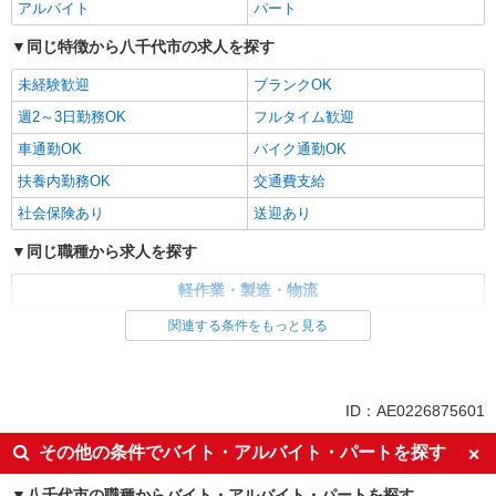
アルバイト
パート
同じ特徴から八千代市の求人を探す
未経験歓迎
ブランクOK
週2～3日勤務OK
フルタイム歓迎
車通勤OK
バイク通勤OK
扶養内勤務OK
交通費支給
社会保険あり
送迎あり
同じ職種から求人を探す
軽作業・製造・物流
梱包・仕分け・ピッキング
入出庫・商品管理・検品・検査
関連する条件をもっと見る
同じ特徴から求人を探す
未経験歓迎
週2～3日勤務OK
ID：AE0226875601
車通勤OK
扶養内勤務OK
その他の条件でバイト・アルバイト・パートを探す
交通費支給
社会保険あり
八千代市の職種からバイト・アルバイト・パートを探す