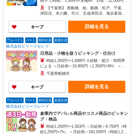
例≫ ①時給：1,500円×実働8h 日収：12,000円
②時給：1,450円×実働8h+期間限定特別手当：400
【千葉県】 西船橋、柏、船橋、松戸、千葉、
円 日収：12,000円 ③時給：1,400円×実働8h+期
津田沼、本八幡、市川、京成津田沼、海浜幕張、
間限定特別手当：800円 日収：12,000円 ◎日払
北習志野、京成船橋、新松戸、東松戸、新津田
い・週払い選択可能（日払いは手数料なし） ◎残
沼、南柏、行徳、馬橋、他 他にも一都三県各地に
詳細を見る
キープ
業手当、リーダー手当、深夜手当あり！
あり。ご希望をお聞かせください。 ☆送迎バス有
／バイク・自転車通勤OKなどの勤務地もアリ
アルバイト
パート
契約社員
派遣社員
株式会社ビリーフセレブ
日用品・小物を扱うピッキング・仕分け
時給1,350円〜1,688円 ※経験・能力・時間帯
による ＜日給例＞10,800円（1,350円×8H） ＜月
給例＞237,600円（1,350円×8H×22日）
千葉県船橋市
詳細を見る
キープ
アルバイト
パート
契約社員
派遣社員
株式会社ビリーフレーブ
倉庫内でアパレル商品やコスメ商品のピッキン
グ・検品
時給1,250円〜1,563円 ＜日給例＞8,750円（時
給1,250円×7h） ＜月給例＞192,500円（時給1,250