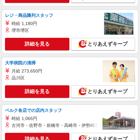
日数（21日）＋残業手当（時給×1.25×20h）
千葉県八千代市大和田新田303
レジ・商品陳列スタッフ
時給 1,180円
詳細を見る
キープ
堺市堺区
アルバイト
パート
詳細を見る
とりあえずキープ
SGフィルダー株式会社/W23796-004
荷物・商品仕分け
時給1160円
大学病院の清掃
≪八千代事業場≫ 千葉県八千代市大和田新田
月給 273,650円
699-1 （佐川急便 八千代営業所内）
品川区
詳細を見る
キープ
詳細を見る
とりあえずキープ
アルバイト
パート
SGフィルダー株式会社/W23796-002
ベルク各店での店内スタッフ
荷物・商品仕分け
時給 1,065円
時給1160円 ※22:00〜翌5:00の間は深夜手当込
古河市・佐野市・前橋市・高崎市・伊勢崎市・太田市・館林市・
みで時給1，450円になります。
≪八千代事業場≫ 千葉県八千代市大和田新田
詳細を見る
とりあえずキープ