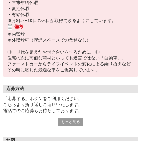
・年末年始休暇
・夏期休暇
・有給休暇
※月9日〜10日の休日が取得できるようにしています。
備考
屋内禁煙
屋外喫煙可（喫煙スペースでの業務なし）
◎ 世代を超えたお付き合いをするために ◎
住宅の次に高価な商材といっても過言ではない「自動車」。
ファーストカーからライフイベントの変化による乗り換えなど
その時に応じた最適な車をご提案しています。
応募方法
「応募する」ボタンをご利用ください。
こちらより折り返しご連絡いたします。
電話でのご応募もお待ちしております。
もっと見る
★尚、当社では夏季休暇として8/11（火）〜8/19（水）迄の間、お
休みをいただきます。
この間にご応募いただいた方へのご連絡は、8/20（木）以降となり
ますのでご了承ください。
地図