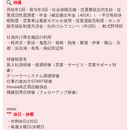
待遇
昇給年1回・賞与年2回・社会保険完備・交通費規定内支給・従
業員活性度調査・年金（確定拠出年金（401K））・半日有給休
暇制度・営業車は最新モデルを使用・従業員販売制度・ホンダ
販売福祉制度共済会・社内ゴルフコンペ（年2回）、軟式野球部
社員向け厚生施設の利用
・軽井沢・那須・鬼怒川・箱根・熱海・勝浦・伊東・勝山・京
都・浜名湖・有馬・南紀田辺等
研修制度有
新入社員研修・接遇研修（営業・サービス・営業サポート対
象）
ディーラーシステム基礎研修
仕事の進め方START研修
Honda純正用品勉強会
職種別専任研修（フォローアップ研修）
shitei
休日・休暇
・年間休日120日
・毎週火曜日/水曜日