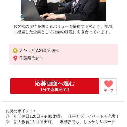
お客様の期待を超えるバリューを提供する私たち。地域
に根差した企業として社会の課題に向き合っています。
大卒：月給213,100円
短大・専門卒：月給209,100円
千葉県佐倉市
応募画面へ進む
1分で応募完了!!
キープ
お奨めポイント♪
◎「年間休日120日＋有給休暇」 仕事もプライベートも充実！
◎「新人教育2カ月間実施」 未経験でも、しっかりサポート！