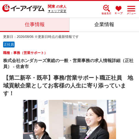
関東
の求人
▼エリア変更
仕事情報
企業情報
更新日：2026/08/06 ※更新日時点の最新情報です
正社員
職種：事務（営業サポート）
株式会社ホンダカーズ東総の一般・営業事務の求人情報詳細（正社
員） - 佐倉市
【第二新卒・既卒】事務/営業サポート職正社員 地
域貢献企業としてお客様の人生に寄り添っていま
す！