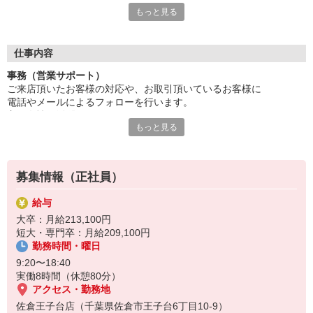
もっと見る
◎ 私生活の充実こそが良い仕事につながると考えています ◎
お客様の人生に寄り添って長期的なサービスの提供を行うには
社員みんなが長く働ける環境を作ることが不可欠。
そのため当社では、休日の取得やキャリアアップのための研修に
仕事内容
注力。
事務（営業サポート）
家庭の事情などイベント時にも対応できるよう半日有給取得制度
ご来店頂いたお客様の対応や、お取引頂いているお客様に
を導入し
電話やメールによるフォローを行います。
仕事だけでなくプライベートも大切にできるフィールドを整えて
主に女性が活躍しています。
います。
もっと見る
【1日のイーメージ】
10：00 開店
お客様対応やTEL受付など
募集情報（正社員）
12：00 昼食
給与
女性2人が交代で昼食休憩
大卒：月給213,100円
短大・専門卒：月給209,100円
午後も引き続き、お客様対応やTEL受付など
勤務時間・曜日
※専門的な商談は営業が行うのでご安心ください♪
9:20〜18:40
18:30 閉店
実働8時間（休憩80分）
アクセス・勤務地
佐倉王子台店（千葉県佐倉市王子台6丁目10-9）