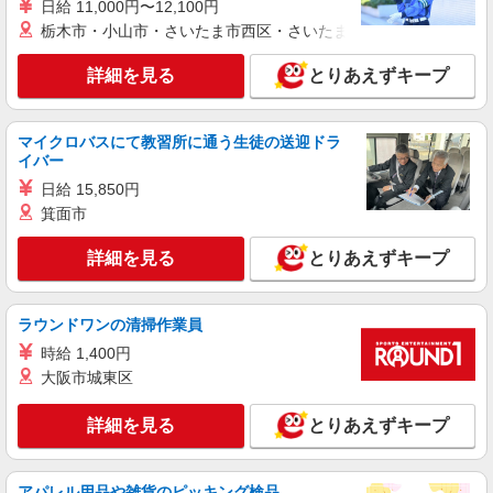
日給 11,000円〜12,100円
なるケースがございます。 初回カウンセリング
株式会社ダイブ
栃木市・小山市・さいたま市西区・さいたま市岩槻区・久喜市・
（電話）でご希望の条件をお聞きし、全国からお
リゾート地の住み込みスタッフ
仕事をご案内いたします。
▼時給： 1,300円〜2,000円（勤務地による）
詳細を見る
とりあえずキープ
▼月収例： 27万6,575円〜 （時給1,300円 × 8h）
＋ 残業1h × 23日 ◎住まい・食事・Wi-Fiが全部0
神奈川県川崎市高津区 ＜勤務地＞ 全国のホテ
円のため、月に20万円以上の貯金も無理なく可能
ルや旅館、温泉施設など勤務先を自由に選べま
マイクロバスにて教習所に通う生徒の送迎ドラ
です！ ◎現地までの往復交通費も支給あり！（規
す！ ◎休日は観光し放題！ ◎3ヶ月ごとに勤務地
イバー
定あり）
を変えながら全国を周ることも！ ◎お試し移住に
詳細を見る
日給 15,850円
キープ
もぴったり！ ※こちらは、全国のリゾートバイト
箕面市
を紹介するお仕事となります。そのため、記載さ
れている勤務地と実際に募集している勤務地と異
契約社員
詳細を見る
とりあえずキープ
なるケースがございます。 初回カウンセリング
株式会社長谷工コミュニティ
（電話）でご希望の条件をお聞きし、全国からお
マンション管理員（管理人）
仕事をご案内いたします。
月給 178,900円 （基本給173,900円 + 業務手当
ラウンドワンの清掃作業員
5,000円）※年収例：2,146,800円
時給 1,400円
〒213-0032 神奈川県川崎市高津区久地3-16-6
大阪市城東区
詳細を見る
キープ
詳細を見る
とりあえずキープ
パート
関東メディカルサービス株式会社
アパレル用品や雑貨のピッキング検品