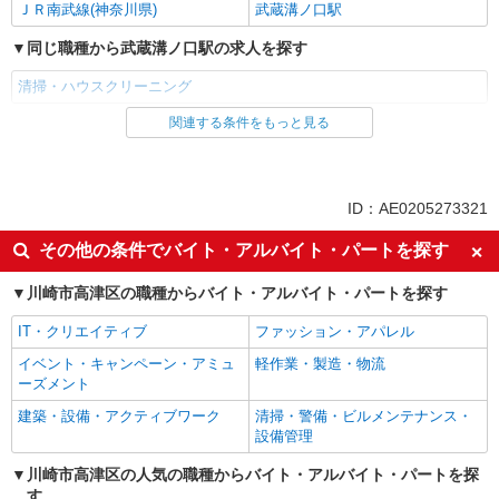
ＪＲ南武線(神奈川県)
武蔵溝ノ口駅
同じ職種から武蔵溝ノ口駅の求人を探す
清掃・ハウスクリーニング
関連する条件をもっと見る
同じ雇用形態から武蔵溝ノ口駅の求人を探す
派遣社員
同じ特徴から武蔵溝ノ口駅の求人を探す
ID：AE0205273321
未経験歓迎
主婦・主夫歓迎
その他の条件でバイト・アルバイト・パートを探す
フリーター歓迎
エルダー（50代～）活躍中
川崎市高津区の職種からバイト・アルバイト・パートを探す
シニア（60代～）活躍中
日払い
IT・クリエイティブ
ファッション・アパレル
週払い
完全週休2日制
イベント・キャンペーン・アミュ
軽作業・製造・物流
土日祝休み
短期（3ヶ月以内）
ーズメント
短時間勤務（1日4h以内）OK
夕方
建築・設備・アクティブワーク
清掃・警備・ビルメンテナンス・
髪型・髪色自由
髭（ひげ）OK
設備管理
ネイルOK
ピアスOK
川崎市高津区の人気の職種からバイト・アルバイト・パートを探
す
禁煙・分煙
残業ほぼなし