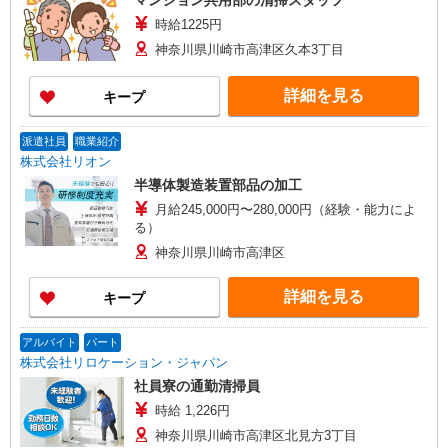
マンション共用部の清掃スタッフ
時給1225円
神奈川県川崎市高津区久本3丁目
詳細を見る
キープ
派遣社員
職業紹介
株式会社リオン
半導体製造装置部品の加工
月給245,000円〜280,000円（経験・能力によ
る）
神奈川県川崎市高津区
詳細を見る
キープ
アルバイト
パート
株式会社リロケーション・ジャパン
社員寮の通勤清掃員
時給 1,226円
神奈川県川崎市高津区北見方3丁目