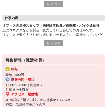
もっと見る
この機会に新たな一歩を踏み出してみませんか？
■夜のスキマ時間で働けます■
勤務は17時〜20時の短時間！
仕事内容
作業は時間に余裕をもって進められるので
オフィス内清掃スタッフ／未経験者歓迎／自転車・バイク通勤可
安心して慣れていけますよ。
主にコネクタなどを製造・販売している会社でのお仕事です。
土日休みで予定の立てやすさも良好です。
オフィスで働く人たちが快適に過ごせるように、清掃をしていただ
きます。
■通いやすさも抜群です■
もっと見る
業務は3人体制で、各ポジションを分担して作業を進めます。
「溝ノ口駅」から徒歩圏内！
（70代女性2名が在籍）
自転車通勤もOK、
バイクは近くの駐輪場を使用していただきますが、
＜主な作業内容＞
駐輪場代は支給しますのでご安心ください。
募集情報（派遣社員）
■オフィスフロア内のデスク周り・床などのゴミ回収
■床の掃除機掛け など
給与
※床清掃は、コードレス掃除機を使用
時給1,400円
※ゴミ回収は、ビニール袋を携帯して回収し分別
勤務時間・曜日
17:00〜20:00（実働3H）
月曜日〜金曜日
アクセス・勤務地
JR南武線「溝ノ口駅」から徒歩9分（734m）
神奈川県川崎市高津区久本