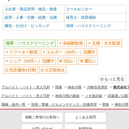
交通費支給
研修制度あり
入出庫・商品管理・検品・検査
コールセンター
経理・人事・労務・総務・法務
保育士・保育補助
同じ職種から求人を探す
梱包・仕分け・ピッキング
清掃・ハウスクリーニング
清掃・警備・ビルメンテナンス・設備管理
清掃・ハウスクリーニング
清掃・ハウスクリーニング
未経験歓迎
主婦・主夫歓迎
同じ特徴から求人を探す
フリーター歓迎
エルダー（50代～）活躍中
未経験歓迎
日払い
シニア（60代～）活躍中
日払い
週払い
土日祝休み
短期（3ヶ月以内）
完全週休2日制
土日祝休み
短時間勤務（1日4h以内）OK
交通費支給
もっと見る
アルバイト・バイト・求人TOP
関東
神奈川県
川崎市高津区
株式会社
アルバイト・バイト・求人TOP
神奈川県の路線
ＪＲ南武線
武蔵溝ノ口駅
職種・条件一覧
清掃・警備・ビルメンテナンス・設備管理
関東
神奈川県
掲載ご希望のお客様へ
よくある質問
お問い合わせ
利用規約