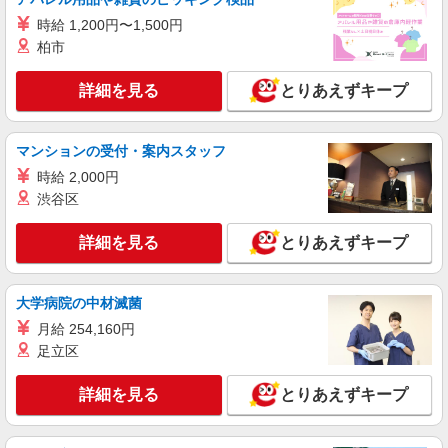
病院内作業スタッフ
時給 1,200円〜1,500円
時給1300円
柏市
川崎市高津区溝口1-16-7
詳細を見る
とりあえずキープ
詳細を見る
キープ
マンションの受付・案内スタッフ
パート
株式会社ヨコソー
時給 2,000円
学校内日常清掃スタッフ
渋谷区
時給1400円
詳細を見る
とりあえずキープ
川崎市高津区久地1丁目 田園都市線・大井町線
「溝の口駅」徒歩12分 JR南武線「津田山駅」徒歩
11分 JR南武線「武蔵溝ノ口駅」徒歩12分
大学病院の中材滅菌
詳細を見る
キープ
月給 254,160円
足立区
パート
株式会社横浜シービーエス
詳細を見る
とりあえずキープ
オフィスビル［1］清掃スタッフ ［2］管理人
［1］時給1250円 ［2］時給1300円