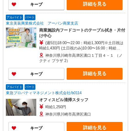
せください。 【勤務地一例】 東京都墨田区江東橋
詳細を見る
キープ
東京都渋谷区神南 東京都中野区本町 東京都中野区
中野 東京都立川市栄町 東京都町田市原町田 神奈
川県横浜市中区新港 他
アルバイト
パート
東京美装興業株式会社 アーバン商業支店
商業施設内フードコートのテーブル拭き・片付
け中心
(週5日)18:00〜22:00：時給1,300円※土日祝は
時給1,430円 (土日祝のみ)10:00〜16:00：時給
1,430円 月収例104,000円※時給1,300円、平日週5
神奈川県川崎市高津区溝口１丁目４－１ （ノ
日の場合 皆さんの頑張りをしっかりと評価する為
クティ プラザ 2）
また、短時間でもしっかり稼げるように 時給を高
めに設定しております！
詳細を見る
キープ
アルバイト
パート
東急プロパティマネジメント株式会社/b0114
オフィスビル清掃スタッフ
時給1,250円
神奈川県川崎市高津区溝口
詳細を見る
キープ