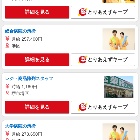
アルバイト
パート
詳細を見る
とりあえずキープ
ミニメイド・サービス株式会社
家事代行サービス
総合病院の清掃
時給1,700円〜 研修期間（2日）：時給1,300円
※別途手当あり
月給 257,400円
港区
神奈川県川崎市高津区 他、東京都・都内23
区・その他一都三県、お住まいに近い地域をご紹
介いたします♪ ★直行直帰OK★
詳細を見る
とりあえずキープ
詳細を見る
キープ
レジ・商品陳列スタッフ
アルバイト
パート
ミニメイド・サービス株式会社
時給 1,180円
家事代行サービス
堺市堺区
時給1,700円〜 研修期間（2日）：時給1,300円
※別途手当あり
詳細を見る
とりあえずキープ
神奈川県川崎市高津区 他、東京都・都内23
区・その他一都三県、お住まいに近い地域をご紹
介いたします♪ ★直行直帰OK★
大学病院の清掃
詳細を見る
月給 273,650円
キープ