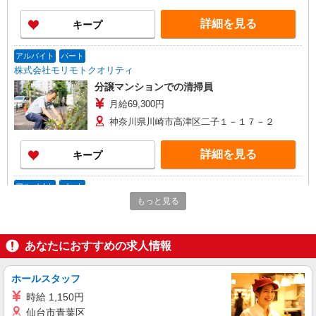
詳細を見る
キープ
アルバイト
パート
株式会社モリモトクオリティ
分譲マンションでの清掃員
月給69,300円
神奈川県川崎市高津区二子１－１７－２
詳細を見る
キープ
アルバイト
パート
ミニメイド・サービス株式会社
もっと見る
家事代行サービス
時給1,700円〜 研修期間（2日）：時給1,300円
あなたにおすすめの求人情報
※別途手当あり
神奈川県川崎市高津区 他、東京都・都内23
区・その他一都三県、お住まいに近い地域をご紹
ホールスタッフ
介いたします♪ ★直行直帰OK★
時給 1,150円
詳細を見る
キープ
仙台市青葉区