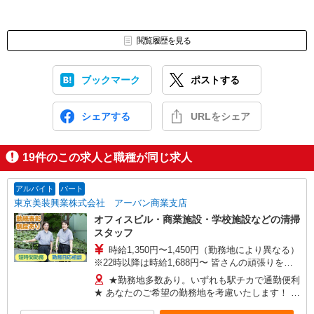
閲覧履歴を見る
ブックマーク
ポストする
シェアする
URLをシェア
19
件のこの求人と職種が同じ求人
アルバイト
パート
東京美装興業株式会社 アーバン商業支店
オフィスビル・商業施設・学校施設などの清掃
スタッフ
時給1,350円〜1,450円（勤務地により異なる）
※22時以降は時給1,688円〜 皆さんの頑張りをし
っかりと評価する為 また、短時間でもしっかり稼
★勤務地多数あり。いずれも駅チカで通勤便利
げるように 時給を高めに設定しております！
★ あなたのご希望の勤務地を考慮いたします！ 他
にも勤務地多数ありますので お気軽にお問い合わ