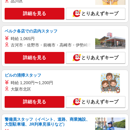
品川区
アルバイト
パート
株式会社ボイス
詳細を見る
とりあえずキープ
スーパー内の清掃スタッフ
時給1315円
ベルク各店での店内スタッフ
【勤務地：オーケー株式会社溝ノ口店 】神奈
時給 1,065円
川県川崎市高津区下作延1-6-7
古河市・佐野市・前橋市・高崎市・伊勢崎市・太田市・館林市・
詳細を見る
キープ
詳細を見る
とりあえずキープ
派遣社員
株式会社ダイブ
ビルの清掃スタッフ
リゾート地の住み込みスタッフ
時給 1,200円〜1,200円
▼時給： 1,300円〜2,000円（勤務地による）
大阪市北区
▼月収例： 27万6,575円〜 （時給1,300円 × 8h）
＋ 残業1h × 23日 ◎住まい・食事・Wi-Fiが全部0
神奈川県川崎市高津区 ＜勤務地＞ 全国のホテ
円のため、月に20万円以上の貯金も無理なく可能
詳細を見る
とりあえずキープ
ルや旅館、温泉施設など勤務先を自由に選べま
です！ ◎現地までの往復交通費も支給あり！（規
す！ ◎休日は観光し放題！ ◎3ヶ月ごとに勤務地
定あり）
を変えながら全国を周ることも！ ◎お試し移住に
詳細を見る
キープ
もぴったり！ ※こちらは、全国のリゾートバイト
警備員スタッフ（イベント、道路、商業施設、
大型駐車場、JR列車見張りなど）
を紹介するお仕事となります。そのため、記載さ
れている勤務地と実際に募集している勤務地と異
派遣社員