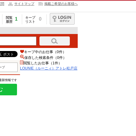
質問
サイトマップ
掲載ご希望のお客様へ
閲覧
キープ
1
0
履歴
リスト
ログイン
キープ中のお仕事（0件）
保存した検索条件（
0
件）
閲覧したお仕事（1件）
ープ
LOUNIE（ルーニィ）アトレ松戸店
の最新情報です
む