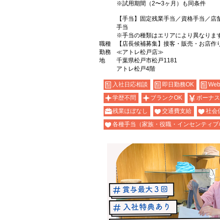
※試用期間（2〜3ヶ月）も同条件
【手当】固定残業手当／資格手当／店
手当
※手当の種類はエリアにより異なりま
職種
【店長候補募集】接客・販売・お店作
勤務
≪アトレ松戸店≫
地
千葉県松戸市松戸1181
アトレ松戸4階
入社日応相談
即日勤務OK
We
学歴不問
ブランクOK
ボーナス
残業ほぼなし
交通費支給
社会
各種手当（家族・役職・インセンティブ