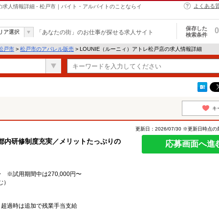
よくある
の求人情報詳細 - 松戸市｜バイト・アルバイトのことならイ
保存した
0
リア選択
「あなたの街」のお仕事が探せる求人サイト
検索条件
松戸市
>
松戸市のアパレル販売
> LOUNIE（ルーニィ）アトレ松戸店の求人情報詳細
キ
更新日：2026/07/30 ※更新日時点
・都内研修制度充実／メリットたっぷりの
応募画面へ進
 ※試用期間中は270,000円〜
む）
、超過時は追加で残業手当支給