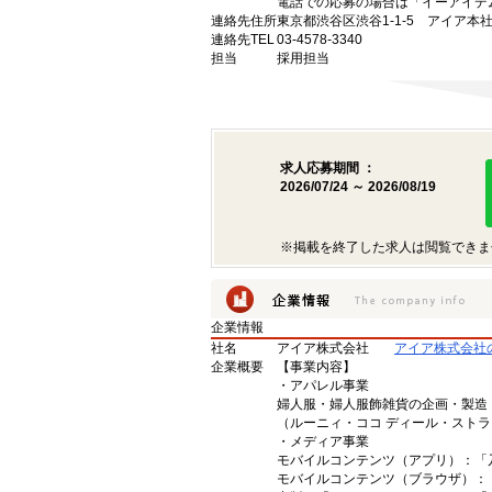
電話での応募の場合は「イーアイデ
連絡先住所
東京都渋谷区渋谷1-1-5 アイア本
連絡先TEL
03-4578-3340
担当
採用担当
求人応募期間 ：
2026/07/24 ～ 2026/08/19
※掲載を終了した求人は閲覧できま
企業情報
社名
アイア株式会社
アイア株式会社
企業概要
【事業内容】
・アパレル事業
婦人服・婦人服飾雑貨の企画・製造
（ルーニィ・ココ ディール・スト
・メディア事業
モバイルコンテンツ（アプリ）：「
モバイルコンテンツ（ブラウザ）：