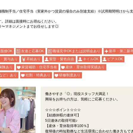
舗職制手当／住宅手当（実家外かつ賃貸の場合のみ別途支給）※試用期間明けから
す。詳細は面接時にお尋ねください。
り〜マネジメントまでお任せします◎
b面接OK
友達と応募OK
職場見学OKまたは説明会あり
新卒・第二新
・賞与あり
昇給あり
髪型・髪色自由
ネイルOK
ピアスOK
保険あり
家賃補助・住宅手当有
産休・育休取得実績あり
など）あり
社割・特典あり
研修制度あり
働きやすさ「◎」現役スタッフ大満足！
興味をお持ちの方は、気軽にご応募ください。
☆☆☆ポイント☆☆☆
【結婚休暇の連休可】
5日連休の取得可能♪
【産休・育休取得率100％】
復帰後の時短勤務など生活環境に合わせた働き方もで