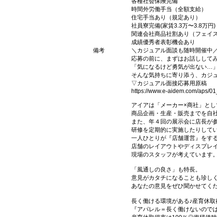
各種社会保険完備
時間外労働手当（全額支給）
住宅手当あり（規定あり）
社員寮完備(家賃3.3万〜3.8万円)
関連会社商品社割あり（フェイ
成績優秀者表彰機会あり
備考
＼カジュアル面談も随時開催中
応募の前に、まずはお話しして
「気になるけど勇気が出ない…
そんな気持ちに寄り添う、カジュ
▽カジュアル面接応募用原稿
https://www.e-aidem.com/aps/0
アイアは「メーカー×商社」とし
商品企画・生産・販売までを自
また、年４回の展示会に店長が
研修を定期的に実施したりして
一人ひとりが『店舗運営』をす
店舗のレイアウトやディスプレイ
現場のスタッフが考えています
「風通しの良さ」も特長。
意見がカタチになることも珍し
あなたの意見をぜひ聞かせてくだ
長く働ける環境がある♪産育休取
『アパレル＝長く働けないので