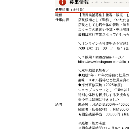
募集情報（正社員）
職種
【店長候補募集】接客・販売・
仕事内容
店長候補として勤務していただ
店長としてお店全体の管理・運
スタッフの教育や予算・売上管
最初は本社営業スタッフがしっ
＼オンライン会社説明会を実施
7/30（木）13：00 ／ 8/7（金
＼＊採用＊Instagramページ／
https://www.instagram.com/aiia_r
＼永年勤続表彰有／
◆勤続5年・15年の節目に社員
趣味・スキル習得など社員自身
◆海外研修実施（2025年度）
ショップスタッフとして10年以
特別な体験を後押しする支援金
※今年は韓国に行きました
給与
未経験：月給243,800円〜400,0
経験者（店長候補）：月給300,0
★固定残業手当：30,800円（
※経験・能力考慮
※固定残業時間は1ヶ月あたり2