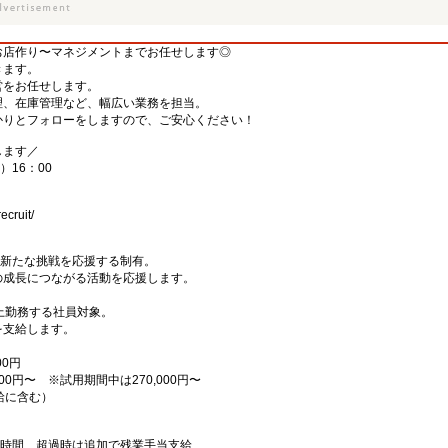
お店作り〜マネジメントまでお任せします◎
きます。
営をお任せします。
理、在庫管理など、幅広い業務を担当。
かりとフォローをしますので、ご安心ください！
します／
）16：00
ecruit/
の新たな挑戦を応援する制有。
の成長につながる活動を応援します。
上勤務する社員対象。
を支給します。
00円
00円〜 ※試用期間中は270,000円〜
月給に含む）
0時間、超過時は追加で残業手当支給