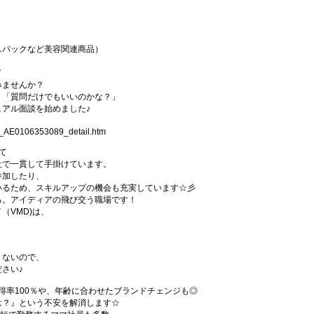
スパックなど美容関連商品）
／
みませんか？
」「質問だけでもいいのかな？」
アル面談を始めました♪
1_AE0106353089_detail.htm
て
社で一貫して手掛けています。
参加したり、
いるため、スキルアップの機会も充実しています☆彡
る。アイディアの飛び交う職場です！
（VMD)は、
。
くないので、
さい♪
得率100％や、年齢に合わせたブランドチェンジも◎
は？』という不安を解消します☆