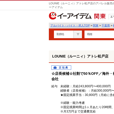
LOUNIE（ルーニィ）アトレ松戸店のアパレル販売
ーアイデム
エ
関東
アルバイト・バイト・求人TOP
>
関東
>
千葉県
>
勤務地
職種
LOUNIE（ルーニィ）アトレ松戸店
正社員
☆店長候補☆社割で50％OFF／海外
会社
給与
未経験：月給243,800円〜400,000円
経験者（店長候補）：月給300,000円〜
★固定残業手当：30,800円（月給に含
※経験・能力考慮
※固定残業時間は1ヶ月あたり20時間
※月3万円まで交通費支給