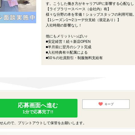
す。こうした働き方がキャリアUPに影響する心配なし
【ライブラリースペース（会社内）有】
様々な分野の本を常備！ショップスタッフの利用可能
【1シーズン1〜2コーデ分支給（規定あり）】
入社時期の影響なし！
他にもメリットいっぱい♪
■安定経営！続々新店OPEN
■半月前に翌月のシフト完成
■入社特典有※配属による
■50％の社員割引・制服無料支給有
応募画面へ進む
キープ
1分で応募完了!!
せんので、プリントアウトして保管をお願いします。