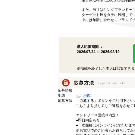
産育休取得率は100％◎復帰後
また、当社はヤングブランド〜
ターゲット層をタテに展開して
中には年齢に合わせてブランド
求人応募期間 ：
2026/07/24 ～ 2026/08/19
※掲載を終了した求人は閲覧できま
応募情報
地図
地図
応募方法
「応募する」ボタンをご利用下さい
こちらより折り返しご連絡をさせて
エントリー⇒面接⇒内定！
●即日内定も可
●一次面接はオンラインにて行いま
※お電話でのご応募もお待ちしてお