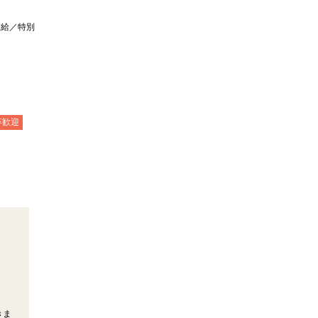
支給／特別
卒歓迎
きま