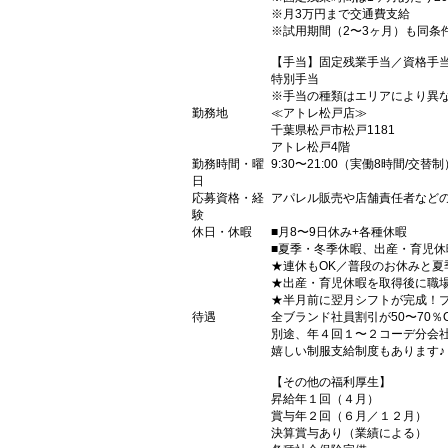
※月3万円まで交通費支給
※試用期間（2〜3ヶ月）も同条
【手当】固定残業手当／資格手
特別手当
※手当の種類はエリアにより異
勤務地
≪アトレ松戸店≫
千葉県松戸市松戸1181
アトレ松戸4階
勤務時間・曜
9:30〜21:00（実働8時間/交替制
日
応募資格・経
アパレル販売や店舗責任者など
験
休日・休暇
■月8〜9日休み+各種休暇
■夏季・冬季休暇、出産・育児
★連休もOK／普段のお休みと
★出産・育児休暇を取得後に職
★半月前に翌月シフトが完成！
待遇
全ブランド社員割引が50〜70％
別途、年４回１〜２コーデ分会
嬉しい制服支給制度もあります♪
【その他の福利厚生】
昇給年１回（４月）
賞与年２回（６月／１２月）
決算賞与あり（業績による）