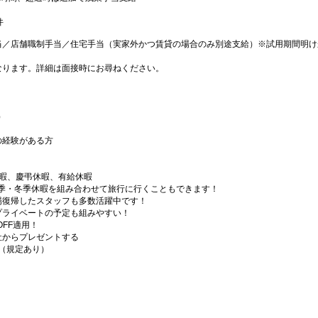
件
当／店舗職制手当／住宅手当（実家外かつ賃貸の場合のみ別途支給）※試用期間明け
なります。詳細は面接時にお尋ねください。
）
の経験がある方
休暇、慶弔休暇、有給休暇
夏季・冬季休暇を組み合わせて旅行に行くこともできます！
場復帰したスタッフも多数活躍中です！
プライベートの予定も組みやすい！
OFF適用！
社からプレゼントする
（規定あり）