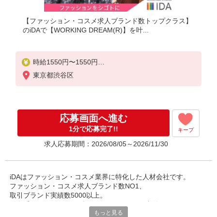
【ファッション・コスメ求人ブランド数トップクラス】
のiDAで【WORKING DREAM(R)】を叶...
時給1550円〜1550円
●ご経験・スキルにより考慮致します
東京都渋谷区
●昇給あり
●残業代は1分単位で全額支給
応募画面へ進む
1分で応募完了!!
キープ
求人応募期間：2026/08/05～2026/11/30
iDAはファッション・コスメ業界に特化した人材会社です。
ファッション・コスメ求人ブランド数NO1、
取引ブランド実績数5000以上。
外資系ラグジュアリーブランド・コスメ・国内外の
もっと見る
有名アパレルブランドでの様々なお仕事を御紹介しております