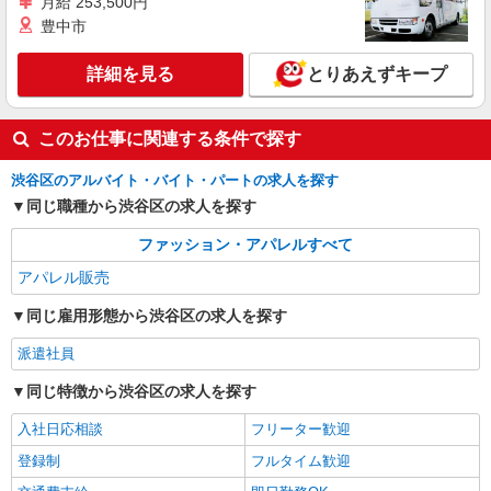
月給 253,500円
表参道ヒルズ
（1.25倍：1分単位で支給） ※時給は経験により
豊中市
変動します。
詳細を見る
キープ
詳細を見る
とりあえずキープ
派遣社員
株式会社シーエーセールススタッフ/tkAK35733b
このお仕事に関連する条件で探す
アパレル販売
時給1400円 上記給与＋時間外勤務手当＋交通
渋谷区のアルバイト・バイト・パートの求人を探す
費支給◎
同じ職種から渋谷区の求人を探す
神宮前4丁目29－4 atmos BLUE
ファッション・アパレルすべて
Omotesando（アトモス ブルー 表参道店）
アパレル販売
詳細を見る
キープ
同じ雇用形態から渋谷区の求人を探す
派遣社員
同じ特徴から渋谷区の求人を探す
入社日応相談
フリーター歓迎
登録制
フルタイム歓迎