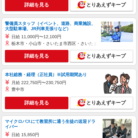
詳細を見る
とりあえずキープ
販売スタッフ
［契約社員］月給27万円〜＋個人インセンテ
ィブ（個人売上の1％） ※3〜6ヶ月の試用期間が
警備員スタッフ（イベント、道路、商業施設、
あります。その間の給与や待遇に変動はありませ
東京都渋谷区神宮前六丁目31番21号 東急プ
大型駐車場、JR列車見張りなど）
ん。 ※試用期間中は「契約社員」採用です。試用
ラザ原宿 ハラカド
期間終了後に正社員登用となります。
日給 11,000円〜12,100円
栃木市・小山市・さいたま市西区・さいたま市岩槻区・久喜市・
詳細を見る
キープ
詳細を見る
とりあえずキープ
派遣社員
株式会社シーエーセールススタッフ/tkNS32235b
アパレル販売
本社総務・経理（正社員）※試用期間あり
時給1550円〜1650円 22日間勤務の場合＝
月給 222,750円〜230,750円
264,000円（内訳：時給1600円×実働7時間30分×22
豊中市
日） ＋残業代（1.25倍：1分単位で支給） ※時
150-0001 東京都渋谷区神宮前6-17-15 フナダビ
給は経験によります
ル
詳細を見る
とりあえずキープ
詳細を見る
キープ
マイクロバスにて教習所に通う生徒の送迎ドラ
イバー
派遣社員
株式会社シーエーセールススタッフ/tkGS40220a
日給 15,850円