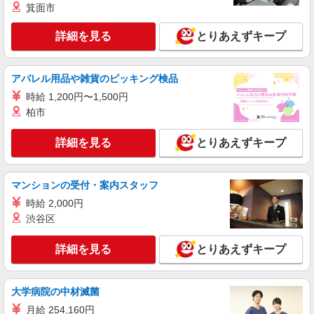
アパレル販売
箕面市
時給1450円〜1500円
詳細を見る
とりあえずキープ
明治通り 路面店
詳細を見る
キープ
アパレル用品や雑貨のピッキング検品
時給 1,200円〜1,500円
派遣社員
柏市
株式会社シーエーセールススタッフ/tkAK41193a
アパレル販売
詳細を見る
とりあえずキープ
時給1700円〜1800円 ※経験・能力による 上
記給与＋時間外勤務手当＋交通費支給◎
宇田川町15－1 渋谷PARCO
マンションの受付・案内スタッフ
時給 2,000円
詳細を見る
キープ
渋谷区
派遣社員
詳細を見る
とりあえずキープ
株式会社シーエーセールススタッフ/tkHT25544a
アパレル販売
大学病院の中材滅菌
時給1550円〜1650円 ■月給例【23万円〜26万
円】 ■22日間勤務の場合＝246,400円（内訳：時
月給 254,160円