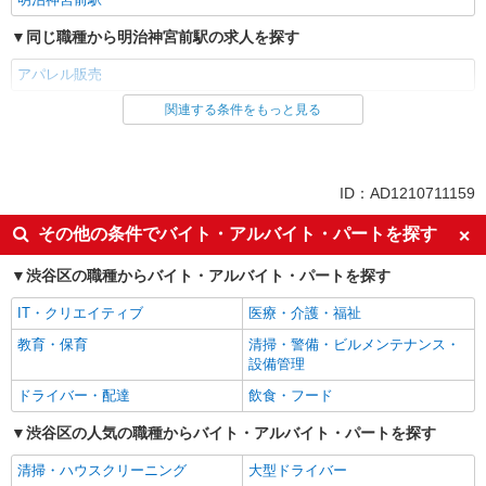
同じ職種から明治神宮前駅の求人を探す
アパレル販売
関連する条件をもっと見る
同じ雇用形態から明治神宮前駅の求人を探す
派遣社員
同じ特徴から明治神宮前駅の求人を探す
ID：AD1210711159
入社日応相談
フリーター歓迎
その他の条件でバイト・アルバイト・パートを探す
登録制
フルタイム歓迎
渋谷区の職種からバイト・アルバイト・パートを探す
交通費支給
即日勤務OK
IT・クリエイティブ
医療・介護・福祉
社割・特典あり
服装自由
教育・保育
清掃・警備・ビルメンテナンス・
髪型・髪色自由
ネイルOK
設備管理
ピアスOK
履歴書不要
ドライバー・配達
飲食・フード
未経験歓迎
経験者・有資格者歓迎
渋谷区の人気の職種からバイト・アルバイト・パートを探す
大学生歓迎
新卒・第二新卒歓迎
清掃・ハウスクリーニング
大型ドライバー
主婦・主夫歓迎
学歴不問