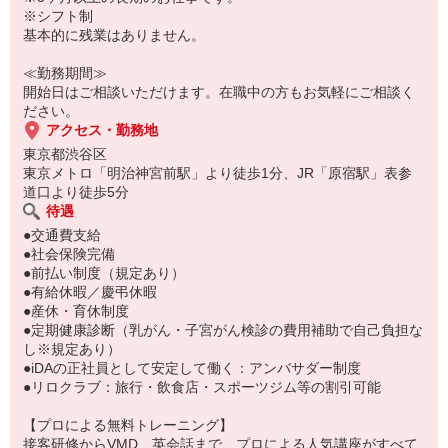
未経験歓迎
※シフト制
シフトは週3〜OK！家庭や学業と両立しやすい
基本的に残業はありません。
従業員特権のお得な社割あり
明るい髪色・シンプルなショートネイルOK
≪勤務期間≫
開始日はご相談いただけます。在職中の方もお気軽にご相談く
ださい。
アクセス・勤務地
東京都渋谷区
東京メトロ「明治神宮前駅」より徒歩1分、JR「原宿駅」表参
道口より徒歩5分
待遇
●交通費支給
●社会保険完備
●前払い制度（規定あり）
●有給休暇／慶弔休暇
●産休・育休制度
●定期健康診断（乳がん・子宮がん検診の費用補助で自己負担な
し※規定あり）
●iDAの正社員として安定して働く：アンバサダー制度
●リロクラブ：旅行・飲食店・スポーツジム等の割引可能
【プロによる無料トレーニング】
接客研修からVMD、英会話まで、プロによる人気講座がすべて