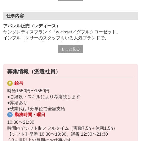
ファッション・コスメの研修に特化した「iDAカレッジ」
販売や美容、PRなど、各分野に特化した
仕事内容
5種類の講座でスキルアップを図ることができます。
アパレル販売（レディース）
興味はあるけれどファッション・コスメ業界が初めてで
ヤングレディスブランド「w closet／ダブルクローゼット」
どのように始めたら良いか分からない方、
インフルエンサーのスタッフもいる人気ブランドで、
販売スキルに磨きをかけたい現職の方、
Instagram等のSNS業務に興味がある方はぜひ！
様々なご要望にお応えできる幅広いカリキュラムをご用意。
もっと見る
iDAにご登録頂いた方は、全ての研修が無料でご参加頂けます
【仕事内容】販売スタッフ
●接客販売
●コーディネート提案
募集情報（派遣社員）
●店内ディスプレイ
●レジカウンター業務
給与
●SNS撮影や更新
時給1550円〜1550円
●在庫管理
●ご経験・スキルにより考慮致します
●店頭美化など
●昇給あり
●残業代は1分単位で全額支給
【店舗】ラフォーレ原宿店
勤務時間・曜日
【期間】即日〜長期／週3〜5日勤務
【服装】ダブルクローゼットの商品を社販着用（私服と組み合わせ
10:30〜21:30
OK）
時間内でシフト制／フルタイム（実働7.5h＋休憩1.5h）
【シフト】早番 10:30〜19:30、遅番 12:30〜21:30
＼ポイント／
※3ヶ月以上の長期のお仕事です。