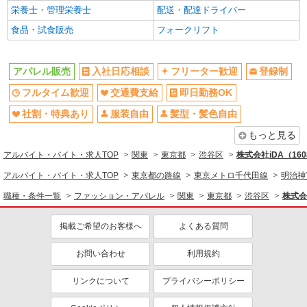
栄養士・管理栄養士
配送・配達ドライバー
社員登用あり
10時～勤務OK
食品・試食販売
フォークリフト
時間や曜日が選べる・シフト自由
残業ほぼなし
週2～3日勤務OK
産休・育休取得実績あり
アパレル販売
入社日応相談
フリーター歓迎
登録制
女性活躍中
駅直結・駅チカ
フルタイム歓迎
交通費支給
即日勤務OK
転勤なし
社会保険あり
高収入・高額
社割・特典あり
服装自由
髪型・髪色自由
もっと見る
同じ職種から求人を探す
アルバイト・バイト・求人TOP
関東
東京都
渋谷区
株式会社iDA（16
ファッション・アパレル
アルバイト・バイト・求人TOP
東京都の路線
東京メトロ千代田線
明治神
アパレル販売
職種・条件一覧
ファッション・アパレル
関東
東京都
渋谷区
株式会
同じ特徴から求人を探す
掲載ご希望のお客様へ
よくある質問
交通費支給
服装自由
未経験歓迎
大学生歓迎
お問い合わせ
利用規約
社員登用あり
週2～3日勤務OK
リンクについて
プライバシーポリシー
産休・育休取得実績あり
社会保険あり