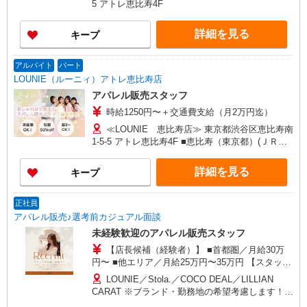
急西宮ガーデンズ店 ルクアイーレ大阪店／岡山一
5 アトレ恵比寿4F
あたり20時間、超過時は追加で残業手当支給 ※月
番街店／ミナモア広島店／博多阪急店／天神ソラ
3万円まで交通費支給 ※試用期間（2〜3ヶ月）も
リアプラザ店 ▽他、詳しくは備考をご参照くださ
詳細を見る
キープ
同条件 【手当】固定残業手当／資格手当／店舗職
い。
制手当／住宅手当（実家外かつ賃貸の場合のみ別
途支給）※試用期間明けから支給／特別手当 ※手
アルバイト
パート
当の種類はエリアにより異なります。詳細は面接
LOUNIE（ルーニィ）アトレ恵比寿店
時にお尋ねください。
アパレル販売スタッフ
時給1250円〜＋交通費支給（月2万円迄）
≪LOUNIE 恵比寿店≫ 東京都渋谷区恵比寿南
1-5-5 アトレ恵比寿4F ■恵比寿（東京都）(ＪＲ埼
京線)東口(約1分) ■恵比寿（東京都）(ＪＲ湘南新
宿ライン)東口(約1分) ■恵比寿（東京都）(ＪＲ山
詳細を見る
キープ
手線)東口(約1分)
正社員
アパレル販売♪選考前カジュアル面談
未経験歓迎のアパレル販売スタッフ
【店長候補（経験者）】 ■首都圏／月給30万
円〜 ■他エリア／月給25万円〜35万円 【スタッ
フ】 ■首都圏／月給24万3,800円〜40万円 ■大阪／
LOUNIE／Stola.／COCO DEAL／LILLIAN
月給23万3,500円〜35万円 ■京都、兵庫、愛知、岐
CARAT ※ブランド・勤務地の希望考慮します！※
阜、福岡／月給22万7,800円〜35万円 ■他エリア／
転勤なし 更に東京、神奈川、千葉、埼玉、北海