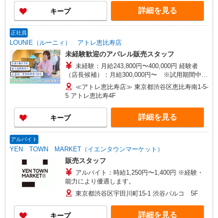
月給22万2,100円〜35万円 固定残業手当含む（1ヶ
道、宮城（仙台）、愛知、岐阜、大阪、兵庫、京
詳細を見る
キープ
月あたり20時間）※超過時は追加支給 首都圏エリ
都、和歌山、岡山、広島、愛媛、福岡、長崎、宮
ア：30,800円 大阪：29,500円 京都、兵庫、愛知、
崎、熊本などの各店舗で募集しています。
岐阜、福岡：28,800円 他：28,100円
正社員
LOUNIE（ルーニィ） アトレ恵比寿店
未経験歓迎のアパレル販売スタッフ
未経験：月給243,800円〜400,000円 経験者
（店長候補）：月給300,000円〜 ※試用期間中は
270,000円〜 ★固定残業手当：30,800円（月給に
≪アトレ恵比寿店≫ 東京都渋谷区恵比寿南1-5-
含む） ※経験・能力考慮 ※固定残業時間は1ヶ月
5 アトレ恵比寿4F
あたり20時間、超過時は追加で残業手当支給 ※月
3万円まで交通費支給 ※試用期間（2〜3ヶ月）も
詳細を見る
キープ
同条件 【手当】固定残業手当／資格手当／店舗職
制手当／住宅手当（実家外かつ賃貸の場合のみ別
途支給）※試用期間明けから支給／特別手当 ※手
アルバイト
当の種類はエリアにより異なります。詳細は面接
YEN TOWN MARKET（イエンタウンマーケット）
時にお尋ねください。 ＼入社３大特典キャンペー
販売スタッフ
ン実施中！／※詳細は備考欄にて
アルバイト：時給1,250円〜1,400円 ※経験・
能力により優遇します。
東京都渋谷区宇田川町15-1 渋谷パルコ 5F
詳細を見る
キープ