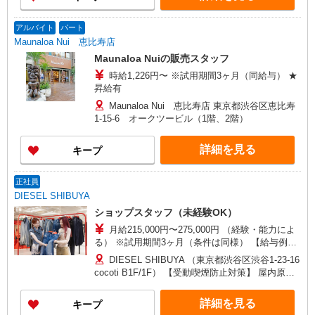
アルバイト
パート
Maunaloa Nui 恵比寿店
Maunaloa Nuiの販売スタッフ
時給1,226円〜 ※試用期間3ヶ月（同給与） ★
昇給有
Maunaloa Nui 恵比寿店 東京都渋谷区恵比寿
1-15-6 オークツービル（1階、2階）
詳細を見る
キープ
正社員
DIESEL SHIBUYA
ショップスタッフ（未経験OK）
月給215,000円〜275,000円 （経験・能力によ
る） ※試用期間3ヶ月（条件は同様） 【給与例】
月給245,000円 別途、残業代全額支給 (社会人経
DIESEL SHIBUYA （東京都渋谷区渋谷1-23-16
験2年、アパレル経験あり)
cocoti B1F/1F） 【受動喫煙防止対策】 屋内原則
禁煙（喫煙室あり）
詳細を見る
キープ