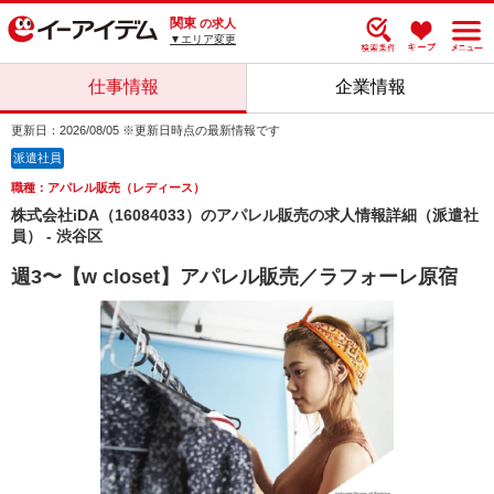
関東
の求人
▼エリア変更
仕事情報
企業情報
更新日：2026/08/05 ※更新日時点の最新情報です
派遣社員
職種：アパレル販売（レディース）
株式会社iDA（16084033）のアパレル販売の求人情報詳細（派遣社
員） - 渋谷区
週3〜【w closet】アパレル販売／ラフォーレ原宿