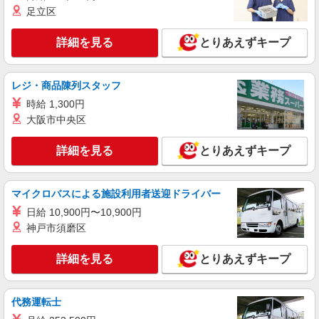
給1,600円×実働7時間×22日） ＋残業代（1.25
150-0001 東京都渋谷区神宮前4丁目12－10 表
足立区
倍：1分単位で支給） ※時給は経験により変動し
参道ヒルズ本館 B2F
ます。
詳細を見る
とりあえずキープ
詳細を見る
キープ
レジ・商品陳列スタッフ
派遣社員
株式会社シーエーセールススタッフ/tkYU37780a
時給 1,300円
アパレル販売
大阪市中央区
時給1500円〜1600円 ※経験・能力による 月
収例 1,600円×7.5時間×21日＝252,000円＋残業
詳細を見る
とりあえずキープ
代（時給×1.25倍/1分単位）＋交通費全額
150-0001東京都渋谷区神宮前5-2-5 JY表参道ビ
ル 1F
マイクロバスによる施設利用者送迎ドライバー
詳細を見る
キープ
日給 10,900円〜10,900円
神戸市須磨区
派遣社員
株式会社シーエーセールススタッフ/tkYH25544a
詳細を見る
とりあえずキープ
アパレル販売
時給1500円〜1650円 ■月給例【23万円〜26万
代務運転士
円】 ■22日間勤務の場合＝247,500円（内訳：時
給1500円×実働7時間30分×22日） ＋残業代