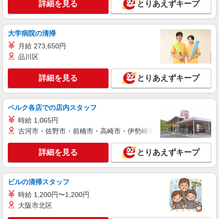
株式会社リーガル販売 東日本本部 西武百貨店渋谷店 紳士靴売場
詳細を見る
とりあえずキープ
リーガル等の店舗販売STAFF
時給1,300円〜＋交通費全額支給 ※試用期間中
大学病院の清掃
も時給同条件（3ヶ月） ◆月収例 時給1,300円
×7.25時間×22日= 20万7350円
月給 273,650円
東京都渋谷区宇田川町21-1 西武百貨店渋谷
店 紳士靴売場
品川区
詳細を見る
詳細を見る
とりあえずキープ
キープ
アルバイト
ベルク各店での店内スタッフ
DESPERADO 東急プラザ原宿「ハラカド」店
時給 1,065円
販売スタッフ
古河市・佐野市・前橋市・高崎市・伊勢崎市・太田市・館林市・
［アルバイト］時給1,400円〜 ※試用期間は1
ヵ月間：同時給 ※経験・能力により優遇します。
詳細を見る
とりあえずキープ
東京都渋谷区神宮前六丁目31番21号 東急プ
ラザ原宿 ハラカド
ビルの清掃スタッフ
詳細を見る
キープ
時給 1,200円〜1,200円
大阪市北区
契約社員
VIVAIA 東急プラザ原宿「ハラカド」店