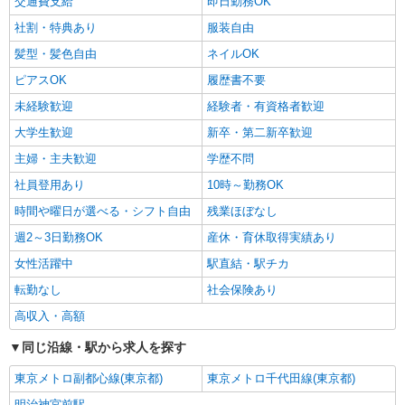
交通費支給
即日勤務OK
社割・特典あり
服装自由
髪型・髪色自由
ネイルOK
ピアスOK
履歴書不要
未経験歓迎
経験者・有資格者歓迎
大学生歓迎
新卒・第二新卒歓迎
主婦・主夫歓迎
学歴不問
社員登用あり
10時～勤務OK
時間や曜日が選べる・シフト自由
残業ほぼなし
週2～3日勤務OK
産休・育休取得実績あり
女性活躍中
駅直結・駅チカ
転勤なし
社会保険あり
高収入・高額
同じ沿線・駅から求人を探す
東京メトロ副都心線(東京都)
東京メトロ千代田線(東京都)
明治神宮前駅