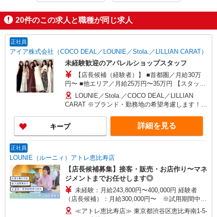
20
件のこの求人と職種が同じ求人
正社員
アイア株式会社（COCO DEAL／LOUNIE／Stola.／LILLIAN CARAT）
未経験歓迎のアパレルショップスタッフ
【店長候補（経験者）】 ■首都圏／月給30万
円〜 ■他エリア／月給25万円〜35万円 【スタッ
フ】 ■首都圏／月給24万3,800円〜40万円 ■大阪／
LOUNIE／Stola.／COCO DEAL／LILLIAN
月給23万3,500円〜35万円 ■京都、兵庫、愛知、岐
CARAT ※ブランド・勤務地の希望考慮します！※
阜、福岡／月給22万7,800円〜35万円 ■他エリア／
転勤なし 更に東京、神奈川、千葉、埼玉、北海
月給22万2,100円〜35万円 固定残業手当含む（1ヶ
道、宮城（仙台）、愛知、大阪、兵庫、京都、和
詳細を見る
キープ
月あたり20時間）※超過時は追加支給 首都圏エリ
歌山、岡山、広島、愛媛、福岡、長崎、宮崎、熊
ア：30,800円 大阪：29,500円 京都、兵庫、愛知、
本などの各店舗で募集しています。 【COCO
岐阜、福岡：28,800円 他：28,100円 ※経験・能力
DEAL】 札幌PARCO店 ルミネ新宿LUMINE2店／
正社員
考慮 ※試用期間3ヶ月も同条件（首都圏：店長候
ルミネ池袋店／ルミネ横浜／ルミネ大宮店／ルミ
LOUNIE（ルーニィ）アトレ恵比寿店
補は月給27万円〜）
ネ有楽町店 ルミネ立川店／ルミネ町田店／池袋
【店長候補募集】接客・販売・お店作り〜マネ
PARCO店／東京スカイツリータウン・ソラマチ店
ジメントまでお任せします◎
イクスピアリ店／イオンレイクタウン店／ジョイ
未経験：月給243,800円〜400,000円 経験者
ナス店／テラスモール湘南店 タカシマヤ ゲートタ
（店長候補）：月給300,000円〜 ※試用期間中は
ワーモール店／イオン大高SC店 なんばCITY店／
270,000円〜 ★固定残業手当：30,800円（月給に
天王寺MIO店／阪神梅田本店／京都ポルタ店／阪
≪アトレ恵比寿店≫ 東京都渋谷区恵比寿南1-5-
含む） ※経験・能力考慮 ※固定残業時間は1ヶ月