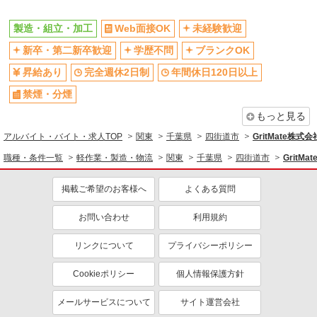
製造・組立・加工
Web面接OK
未経験歓迎
新卒・第二新卒歓迎
学歴不問
ブランクOK
昇給あり
完全週休2日制
年間休日120日以上
禁煙・分煙
もっと見る
アルバイト・バイト・求人TOP
関東
千葉県
四街道市
GritMate株
職種・条件一覧
軽作業・製造・物流
関東
千葉県
四街道市
GritM
掲載ご希望のお客様へ
よくある質問
お問い合わせ
利用規約
リンクについて
プライバシーポリシー
Cookieポリシー
個人情報保護方針
メールサービスについて
サイト運営会社