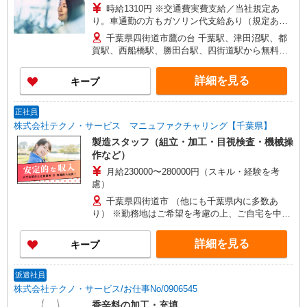
時給1310円 ※交通費実費支給／当社規定あ
り。車通勤の方もガソリン代支給あり（規定あ
り）
千葉県四街道市鷹の台 千葉駅、津田沼駅、都
賀駅、西船橋駅、勝田台駅、四街道駅から無料送
迎あり★
詳細を見る
キープ
正社員
株式会社テクノ・サービス マニュファクチャリング【千葉県】
製造スタッフ（組立・加工・目視検査・機械操
作など）
月給230000〜280000円（スキル・経験を考
慮）
千葉県四街道市 （他にも千葉県内に多数あ
り） ※勤務地はご希望を考慮の上、ご自宅を中心
に通勤時間120分圏内のエリアとなります。（転勤
なし）
詳細を見る
キープ
派遣社員
株式会社テクノ・サービス/お仕事No/0906545
香辛料の加工・充填