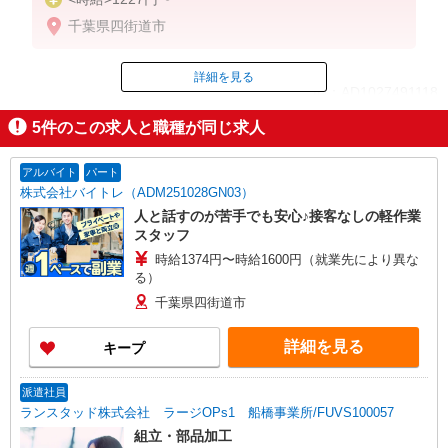
千葉県四街道市
詳細を見る
ID：AD1027491118
5
件のこの求人と職種が同じ求人
掲載期間終了
アルバイト
パート
株式会社バイトレ（ADM251028GN03）
人と話すのが苦手でも安心♪接客なしの軽作業
スタッフ
時給1374円〜時給1600円（就業先により異な
る）
千葉県四街道市
詳細を見る
キープ
派遣社員
ランスタッド株式会社 ラージOPs1 船橋事業所/FUVS100057
組立・部品加工