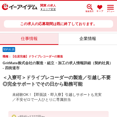
関東
の求人
▼エリア変更
この求人の応募期間は既に終了しております。
仕事情報
企業情報
契約社員
職種：【住居完備】ドライブレコーダーの製造
GritMate株式会社の製造・組立・加工の求人情報詳細（契約社員）
- 四街道市
＜入寮可＞ドライブレコーダーの製造／引越し不要
◎完全サポートでその日から勤務可能
未経験OK！【即面談・即入寮】引越しサポートも充実
／不安ゼロで一人ひとりに専属担当
<時給>1227円〜