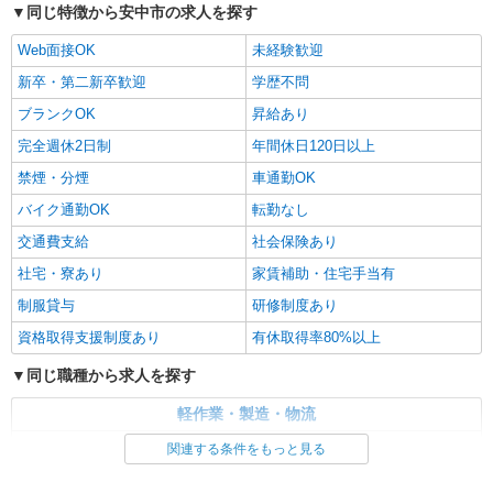
払いOK
同じ特徴から安中市の求人を探す
時給1,230円 交通費：既定支給
Web面接OK
未経験歓迎
群馬県安中市
新卒・第二新卒歓迎
学歴不問
詳細を見る
キープ
ブランクOK
昇給あり
完全週休2日制
年間休日120日以上
派遣社員
禁煙・分煙
車通勤OK
パーソルテンプスタッフ株式会社 上信コーディネートセンター（高
崎）/26-0440154
バイク通勤OK
転勤なし
9月開始★［安中市］車通勤OK♪カンタン製造
交通費支給
社会保険あり
のお仕事★3名募集☆彡
時給1430円〜1788円（経験・能力による）
社宅・寮あり
家賃補助・住宅手当有
群馬県安中市／最寄駅：磯部（群馬県）駅
制服貸与
研修制度あり
≪車通勤可≫
資格取得支援制度あり
有休取得率80%以上
詳細を見る
キープ
同じ職種から求人を探す
軽作業・製造・物流
派遣社員
戦力エージェント株式会社
製造・組立・加工
関連する条件をもっと見る
機械オペレーター
同じ特徴から求人を探す