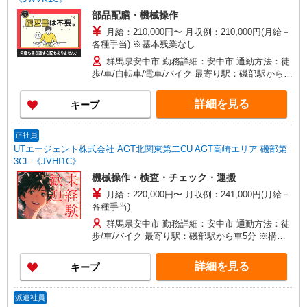
部品配膳・機械操作
月給：210,000円〜 月収例：210,000円(月給＋
各種手当) ※基本残業なし
群馬県安中市 勤務詳細：安中市 通勤方法：徒
歩/車/自転車/電車/バイク 最寄り駅：磯部駅から徒
歩19分、車6分 ※構内の（無料）駐車場利用OK
詳細を見る
キープ
正社員
UTエージェント株式会社 AGT北関東第二CU AGT高崎エリア 磯部第
3CL 《JVHI1C》
機械操作・検査・チェック・運搬
月給：220,000円〜 月収例：241,000円(月給＋
各種手当)
群馬県安中市 勤務詳細：安中市 通勤方法：徒
歩/車/バイク 最寄り駅：磯部駅から車5分 ※構内
の（無料）駐車場利用OK
詳細を見る
キープ
派遣社員