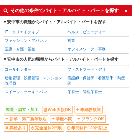
時給1,300円＋別途交通費全額支給 ※22時以降
は時給1,625円 〈月収例〉 月21日稼働の場合 月収
未経験歓迎
車通勤OK
その他の条件でバイト・アルバイト・パートを探す
232,700円 （日勤月10日、夜勤月21日勤務）
群馬県高崎市安中市原市
交通費支給
社会保険あり
安中市の職種からバイト・アルバイト・パートを探す
社宅・寮あり
詳細を見る
キープ
IT・クリエイティブ
ヘルス・ビューティー
派遣社員
ファッション・アパレル
営業
パーソルテンプスタッフ株式会社 上信コーディネートセンター（高
医療・介護・福祉
オフィスワーク・事務
崎）/26-0436809
［安定×長期♪］車通勤OK☆製造のオシゴト
安中市の人気の職種からバイト・アルバイト・パートを探す
時給1230円〜1538円（経験・能力による）
コールセンター
ファストフード・デリ
群馬県安中市／最寄駅：磯部（群馬県）駅
休憩室、ロッカーあり、食堂あり（食べるスペー
建物管理・設備管理・マンション
看護師・保健師・看護助手・助産
スだけ） ≪車通勤可≫
管理員
師
詳細を見る
キープ
スイーツ・ケーキ・パン
栄養士・管理栄養士
派遣社員
製造・組立・加工
Web面接OK
未経験歓迎
株式会社テクノ・サービス/お仕事No/0913747
バリ取り作業
新卒・第二新卒歓迎
学歴不問
ブランクOK
時給1350円 月収例：235、000円（月収例21日
昇給あり
完全週休2日制
年間休日120日以上
実働残業代込）（残業・休日出勤手当て等が含ま