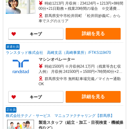
時給1213円 月収例：234124円＝1213円×8時間
00分×21日勤務＋残業20時間の場合 ※交通費別
途支給 ※交通費実費支給／当社規定あり。
群馬県安中市松井田町 「松井田妙義IC」から
車でスグのエリア
詳細を見る
キープ
派遣社員
ランスタッド株式会社 高崎支店（高崎事業所）/FTKS119470
マシンオペレーター
時給1500円 ※月収例24.1万円（残業等含む収
入例） 月収例:241500円＝1500円×7時間40分×21
日勤務の場合＋残業代、交通費別途支給 ※交通費
群馬県安中市 無料駐車場完備／マイカー通勤
実費支給／当社規定あり。交通費の支給あり
OK
詳細を見る
キープ
正社員
株式会社テクノ・サービス マニュファクチャリング【群馬県】
製造スタッフ（組立・加工・目視検査・機械操
作など）