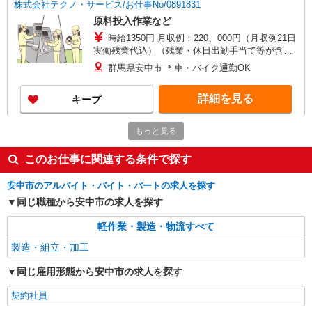
株式会社テクノ・サービス/お仕事No/0891831
原料投入作業など
時給1350円 月収例：220、000円（月収例21日
実働残業代込）（残業・休日出勤手当て等が含ま
れています） 交通費全額支給
群馬県安中市 ＊車・バイク通勤OK
詳細を見る
キープ
派遣社員
もっと見る
株式会社テクノ・サービス/お仕事No/0910220
このお仕事に関連する条件で探す
機械オペレーター
時給1300円 月収例：259、000円（月収例21日
安中市のアルバイト・バイト・パートの求人を探す
実働）（残業・休日出勤手当て等が含まれていま
同じ職種から安中市の求人を探す
す） 交通費全額支給
群馬県安中市 ＊車通勤OK
軽作業・製造・物流すべて
詳細を見る
キープ
製造・組立・加工
派遣社員
同じ雇用形態から安中市の求人を探す
株式会社綜合キャリアオプション（1314VJ0805G15★86-N-T4）
契約社員
くるま電装部品の組立・はんだ付け・検査/日