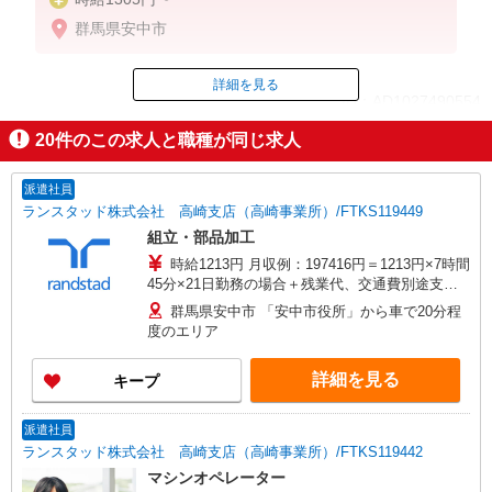
群馬県安中市
詳細を見る
ID：AD1027490554
20
件のこの求人と職種が同じ求人
掲載期間終了
派遣社員
ランスタッド株式会社 高崎支店（高崎事業所）/FTKS119449
組立・部品加工
時給1213円 月収例：197416円＝1213円×7時間
45分×21日勤務の場合＋残業代、交通費別途支給
※交通費実費支給／当社規定あり。交通費の支給
群馬県安中市 「安中市役所」から車で20分程
あり
度のエリア
詳細を見る
キープ
派遣社員
ランスタッド株式会社 高崎支店（高崎事業所）/FTKS119442
マシンオペレーター