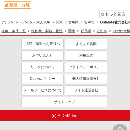
れています） 交通費全額支給
群馬県安中市 ＊車・バイク通勤OK
禁煙・分煙
もっと見る
詳細を見る
キープ
アルバイト・バイト・求人TOP
関東
群馬県
安中市
GritMate株式
派遣社員
職種・条件一覧
軽作業・製造・物流
関東
群馬県
安中市
GritMa
株式会社テクノ・サービス/お仕事No/0914857
機械オペレーター
掲載ご希望のお客様へ
よくある質問
時給1150円 月収例：193、000円（月収例21日
お問い合わせ
実働）（残業・休日出勤手当て等が含まれていま
利用規約
す） 交通費全額支給
群馬県安中市 ＊車・バイク通勤OK
リンクについて
プライバシーポリシー
詳細を見る
キープ
Cookieポリシー
個人情報保護方針
派遣社員
メールサービスについて
サイト運営会社
株式会社綜合キャリアオプション（1314VJ0805G16★36-S-T2）
製品の加工機オペレーター/日払いOK
サイトマップ
時給1,650円 交通費：既定支給
(c) AIDEM Inc.
群馬県安中市
詳細を見る
キープ