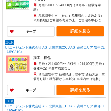
月給190000〜240000円（スキル・経験を考
慮）
群馬県安中市 （他にも群馬県内に多数あり）
※勤務地はご希望を考慮の上、ご自宅を中心に通
勤時間120分圏内のエリアとなります。（転勤な
し）
詳細を見る
キープ
正社員
UTエージェント株式会社 AGT北関東第二CU AGT高崎エリア 安中CL
《JPCA1C》
加工・梱包
月給：214,000円〜 月収例：214,000円(月給＋
各種手当) ※基本残業なし
群馬県安中市 勤務詳細：安中市 通勤方法：車
最寄り駅：磯部駅から車10分 ※構内の（無料）駐
車場利用OK
詳細を見る
キープ
正社員
UTエージェント株式会社 AGT北関東第二CU AGT高崎エリア 磯部CL
《JWVK1C》