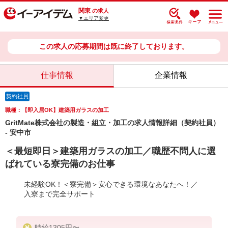
関東
の求人
▼エリア変更
この求人の応募期間は既に終了しております。
仕事情報
企業情報
契約社員
職種：【即入居OK】建築用ガラスの加工
GritMate株式会社の製造・組立・加工の求人情報詳細（契約社員）
- 安中市
＜最短即日＞建築用ガラスの加工／職歴不問人に選
ばれている寮完備のお仕事
未経験OK！＜寮完備＞安心できる環境なあなたへ！／
入寮まで完全サポート
時給1305円〜