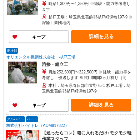
時給1,300円〜1,350円 ※経験・能力等考慮し
ます
杉戸工場：埼玉県北葛飾郡杉戸町深輪197-9 ※
深輪工業団地内
詳細を見る
キープ
正社員
オリエンタル機鋼株式会社 杉戸工場
溶接・組立工
月給252,500円〜322,500円 ※経験・能力等を
考慮し、優遇します ※試用期間3ヵ月有り（同条
件）
本社：埼玉県春日部市立野75-1 杉戸工場：埼
玉県北葛飾郡杉戸町深輪197-9
詳細を見る
キープ
アルバイト
パート
株式会社バイトレ（ADM817822）
【迷ったらコレ】箱に入れるだけ♪モクモク軽
作業スタッフ