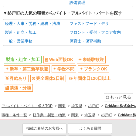
設備管理
杉戸町の人気の職種からバイト・アルバイト・パートを探す
経理・人事・労務・総務・法務
ファストフード・デリ
製造・組立・加工
フロント・受付・フロア案内
一般・営業事務
保育士・保育補助
製造・組立・加工
Web面接OK
未経験歓迎
新卒・第二新卒歓迎
学歴不問
ブランクOK
昇給あり
完全週休2日制
年間休日120日以上
禁煙・分煙
もっと見る
アルバイト・バイト・求人TOP
関東
埼玉県
杉戸町
GritMate株式
職種・条件一覧
軽作業・製造・物流
関東
埼玉県
杉戸町
GritMa
掲載ご希望のお客様へ
よくある質問