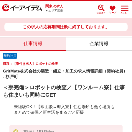
関東
の求人
▼エリア変更
この求人の応募期間は既に終了しております。
仕事情報
企業情報
契約社員
職種：【寮付き求人】ロボットの検査
GritMate株式会社の製造・組立・加工の求人情報詳細（契約社員）
- 杉戸町
＜寮完備＞ロボットの検査／【ワンルーム寮】仕事
も住まいも同時にGET
未経験OK！【即面談→即入寮】住む場所も働く場所も
まとめて確保／新生活をまるごと応援
（時給）1535円〜