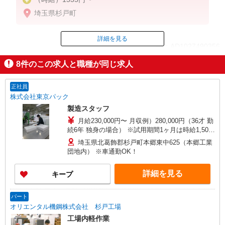
埼玉県杉戸町
詳細を見る
ID：AD1027490356
8
件のこの求人と職種が同じ求人
掲載期間終了
正社員
株式会社東京パック
製造スタッフ
月給230,000円〜 月収例）280,000円（36才 勤
続6年 独身の場合） ※試用期間1ヶ月は時給1,500
円（応相談） ※給与は能力等を考慮します ★包装
埼玉県北葛飾郡杉戸町本郷東中625（本郷工業
設計の経験者は優遇します（月給280,000円）
団地内） ※車通勤OK！
詳細を見る
キープ
パート
オリエンタル機鋼株式会社 杉戸工場
工場内軽作業