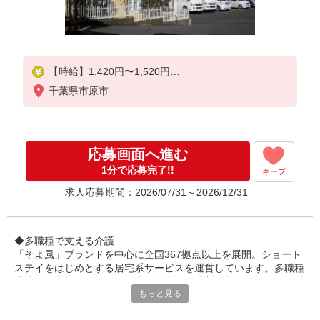
【時給】1,420円〜1,520円
千葉県市原市
▼給与詳細
処遇改善手当：220円/時
夜勤手当:6,000円/回
応募画面へ進む
▼下記別途支給
通勤手当
1分で応募完了!!
キープ
年末年始手当：380円/時
求人応募期間：2026/07/31～2026/12/31
※12/300時〜1/324時
寸志あり：年2回（6月・12月）
※業績による
◆多職種で支える介護
※処遇改善手当は試用期間中(3ヶ月)は支給なし
「そよ風」ブランドを中心に全国367拠点以上を展開。ショート
ステイをはじめとする居宅系サービスを運営しています。多職種
連携でお客様一人ひとりの生活を支える体制を整えています。職
もっと見る
種を超えて相談しやすい雰囲気があり、周囲と連携しながら安心
して働ける環境です。