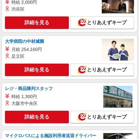
詳細を見る
時給 2,000円
キープ
渋谷区
職業紹介
株式会社kotrio /●SW-S-2104169
詳細を見る
とりあえずキープ
未経験OK＊正社員＊障がい者支援員＊少人数
でなじみやすい環境
大学病院の中材滅菌
【正社員】月給240,000〜400,000円 ・基本
給：200,000円〜220,000円 ・資格手当：10,000〜
月給 254,160円
30,000円 ・役職手当：10,000〜70,000円 ・処遇改
足立区
市原市内 ＜八幡宿駅チカ＞
善手当：20,000〜60,000円（勤続年数、保有資格
により変動） ・固定残業手当：20,000円（10時
詳細を見る
とりあえずキープ
詳細を見る
キープ
間） ※固定残業時間を超過する場合には超過勤務
手当として別途支給 ・夜勤手当：10,000円/1回
（上記給与とは別に支給） 下記資格をお持ちの方
派遣社員
歓迎 ・認知症介護基礎研修 ・初任者研修 ・実務
レジ・商品陳列スタッフ
（株）ウィルオブ・ワークCW 千葉支店/ms120101
者研修 ・介護福祉士 など
時給 1,300円
高齢者向け住宅staff
大阪市中央区
時給1650円 ◆前払い・日払い・週払いOK
千葉県市原市
詳細を見る
とりあえずキープ
詳細を見る
キープ
マイクロバスによる施設利用者送迎ドライバー