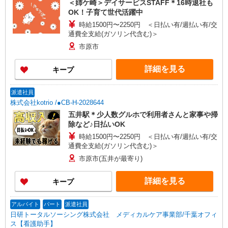
＜姉ケ崎＞デイサービスSTAFF＊16時退社も
OK！子育て世代活躍中
時給1500円〜2250円 ＜日払い有/週払い有/交
通費全支給(ガソリン代含む)＞
市原市
詳細を見る
キープ
派遣社員
株式会社kotrio /●CB-H-2028644
五井駅＊少人数グルホで利用者さんと家事や掃
除など♪日払いOK
時給1500円〜2250円 ＜日払い有/週払い有/交
通費全支給(ガソリン代含む)＞
市原市(五井が最寄り)
詳細を見る
キープ
アルバイト
パート
派遣社員
日研トータルソーシング株式会社 メディカルケア事業部/千葉オフィ
ス【看護助手】