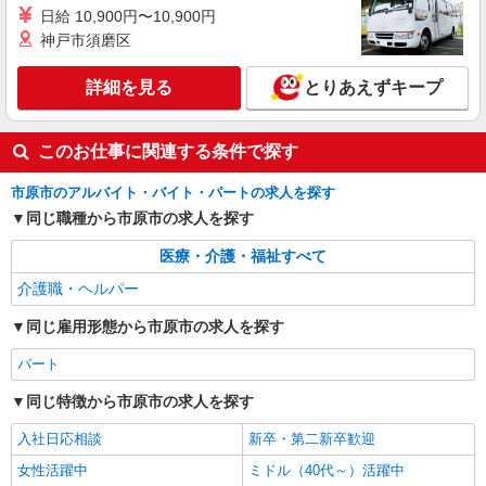
派遣社員
日給 10,900円〜10,900円
株式会社kotrio /●CB-H-2098792
神戸市須磨区
八幡宿駅｜シニア向け住宅で快適な暮らしのお
手伝い
詳細を見る
とりあえずキープ
時給1500円〜2250円 ＜日払い有/週払い有/交
通費全支給(ガソリン代含む)＞
このお仕事に関連する条件で探す
市原市内 ＜八幡宿駅チカ＞
市原市のアルバイト・バイト・パートの求人を探す
詳細を見る
キープ
同じ職種から市原市の求人を探す
医療・介護・福祉すべて
介護職・ヘルパー
同じ雇用形態から市原市の求人を探す
パート
同じ特徴から市原市の求人を探す
入社日応相談
新卒・第二新卒歓迎
女性活躍中
ミドル（40代～）活躍中