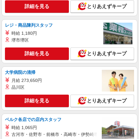
見守りなど
詳細を見る
とりあえずキープ
時給1600円〜2250円 ＜日払い有/週払い有/交
通費全支給(ガソリン代含む)＞
市原市【最寄駅：八幡宿駅】
レジ・商品陳列スタッフ
時給 1,180円
詳細を見る
キープ
堺市堺区
派遣社員
詳細を見る
とりあえずキープ
（株）ウィルオブ・ワークCW 千葉支店/ms120101
高齢者向け住宅staff
大学病院の清掃
時給1650円 ◆前払い・日払い・週払いOK
千葉県市原市五井駅周辺
月給 273,650円
品川区
詳細を見る
キープ
詳細を見る
とりあえずキープ
派遣社員
（株）ウィルオブ・ワークCW 千葉支店/ms120101
ベルク各店での店内スタッフ
小規模老人ホームstaff
時給 1,065円
時給1500円 ◆前払い・日払い・週払いOK
古河市・佐野市・前橋市・高崎市・伊勢崎市・太田市・館林市・
千葉県市原市五井駅周辺