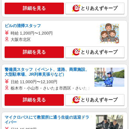
詳細を見る
とりあえずキープ
詳細を見る
キープ
派遣社員
ビルの清掃スタッフ
株式会社kotrio /●CB-H-1982838
時給 1,200円〜1,200円
姉ケ崎駅｜シニア向けマンションでの生活サポ
大阪市北区
ート・フロアの巡回
時給1500円〜2250円 ＜日払い有/週払い有/交
詳細を見る
とりあえずキープ
通費全支給(ガソリン代含む)＞
市原市｜最寄り駅≪姉ケ崎≫
警備員スタッフ（イベント、道路、商業施設、
大型駐車場、JR列車見張りなど）
詳細を見る
キープ
日給 11,000円〜12,100円
栃木市・小山市・さいたま市西区・さいたま市岩槻区・久喜市・
派遣社員
株式会社kotrio /●CB-H-2031595
詳細を見る
とりあえずキープ
≪八幡宿駅≫夜勤なし！未経験・ブランクOK
のデイスタッフ
時給1600円〜2250円 ＜日払い有/週払い有/交
マイクロバスにて教習所に通う生徒の送迎ドラ
通費全支給(ガソリン代含む)＞
イバー
市原市