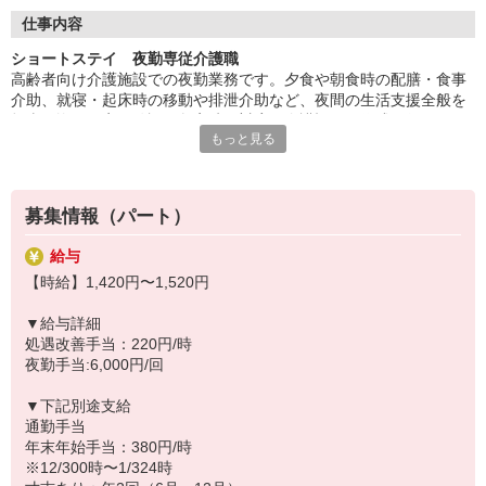
◆自分らしく働ける
仕事内容
髪色・髪型・ネイル・ヒゲは原則自由（社内規定あり）。社員一
ショートステイ 夜勤専従介護職
人ひとりの個性や価値観を大切にするため、身だしなみルールを
高齢者向け介護施設での夜勤業務です。夕食や朝食時の配膳・食事
見直しました。清潔感と節度を大切にできれば、自分らしいスタ
介助、就寝・起床時の移動や排泄介助など、夜間の生活支援全般を
イルで無理なく働ける環境です。
担当。巡回や安否確認、急変時の対応、介護記録の作成も行いま
もっと見る
す。空き時間にはフロアや居室の清掃、洗濯、物品補充などを行
い、夜間でも快適な環境を整える役割です。
◆40代、50代が活躍中
募集情報（パート）
そよ風では、40代、50代のスタッフが多数活躍中。「子育てが落ち
着いたので再び社会に出たい」「人の役に立つ仕事がしたい」とい
給与
う方に最適です。同世代の仲間が多いため、人間関係も築きやすく
【時給】1,420円〜1,520円
定着率の高さにもつながっています。年齢に縛られず、新しいスタ
ートが切れる場所です。
▼給与詳細
処遇改善手当：220円/時
◆スキルアップも叶う
夜勤手当:6,000円/回
幅広いサービスを展開する当社ならではの強みとして、在宅系から
入居系まで様々な経験を積むことが可能。スキルの幅が広がり、介
▼下記別途支給
護のプロフェッショナルとして大きく成長できます。「もっと経験
通勤手当
を積みたい」「将来はマネジメントにも挑戦したい」そんな方のキ
年末年始手当：380円/時
ャリアアップを全力で応援します。
※12/300時〜1/324時