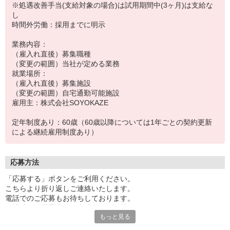
※処遇改善手当(支給対象の場合)は試用期間中(3ヶ月)は支給な
し
時間外労働：採用までに明示
業務内容：
（雇入れ直後）募集職種
（変更の範囲）当社が定める業務
就業場所：
（雇入れ直後）募集施設
（変更の範囲）自宅通勤可能施設
雇用主：株式会社SOYOKAZE
定年制度あり：60歳（60歳以降については1年ごとの契約更新
による継続雇用制度あり）
応募方法
「応募する」ボタンをご利用ください。
こちらより折り返しご連絡いたします。
電話でのご応募もお待ちしております。
面接時には履歴書（写真貼付）をお持ちください。
もっと見る
※お電話でのお問い合わせは、光IP電話、及びIP電話からはご利用
になれません