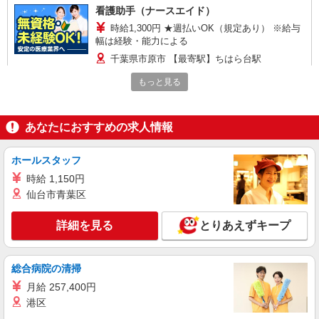
看護助手（ナースエイド）
時給1,300円 ★週払いOK（規定あり） ※給与
幅は経験・能力による
千葉県市原市 【最寄駅】ちはら台駅
もっと見る
詳細を見る
キープ
派遣社員
あなたにおすすめの求人情報
株式会社kotrio /●CB-H-1879904
落ち着いた少人数環境/グループホームで暮ら
ホールスタッフ
しの手伝い◆週3〜OK
時給 1,150円
時給1500円〜2125円 ＜日払い有/週払い有/交
仙台市青葉区
通費全支給(ガソリン代含む)＞
市原市
詳細を見る
とりあえずキープ
詳細を見る
キープ
総合病院の清掃
派遣社員
月給 257,400円
株式会社kotrio /●CB-H-1855642
港区
[ 面接なし ]八幡宿近くの支援員★社会活動の