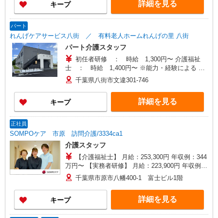
詳細を見る
キープ
パート
れんげケアサービス八街 ／ 有料老人ホームれんげの里 八街
パート介護スタッフ
初任者研修 ： 時給 1,300円〜 介護福祉
士 ： 時給 1,400円〜 ※能力・経験による ※
処遇改善加算含む
千葉県八街市文違301‐746
詳細を見る
キープ
正社員
SOMPOケア 市原 訪問介護/3334ca1
介護スタッフ
【介護福祉士】 月給：253,300円 年収例：344
万円〜 【実務者研修】 月給：223,900円 年収例：
306万円〜 【初任者研修】 月給：218,400円 年収
千葉県市原市八幡400-1 富士ビル1階
例：300万円〜 ※職務手当、働きがい向上手当、
日祝手当（月平均2回分）等、毎月平均的に支払わ
詳細を見る
キープ
れる手当を含みます。 ※介護福祉士のみ、特別職
務手当も含む ◎残業時は別途時間外手当支給（超