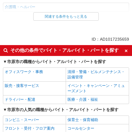
介護職・ヘルパー
関連する条件をもっと見る
同じ雇用形態からちはら台駅の求人を探す
パート
同じ特徴からちはら台駅の求人を探す
ID：AD1017235659
入社日応相談
新卒・第二新卒歓迎
その他の条件でバイト・アルバイト・パートを探す
女性活躍中
ミドル（40代～）活躍中
市原市の職種からバイト・アルバイト・パートを探す
エルダー（50代～）活躍中
自転車通勤OK
オフィスワーク・事務
清掃・警備・ビルメンテナンス・
交通費支給
社会保険あり
設備管理
制服貸与
研修制度あり
販売・接客サービス
イベント・キャンペーン・アミュ
経験者・有資格者歓迎
フリーター歓迎
ーズメント
ブランクOK
週2～3日勤務OK
ドライバー・配達
医療・介護・福祉
早朝
深夜
市原市の人気の職種からバイト・アルバイト・パートを探す
夕方
髪型・髪色自由
コンビニ・スーパー
保育士・保育補助
髭（ひげ）OK
ネイルOK
フロント・受付・フロア案内
コールセンター