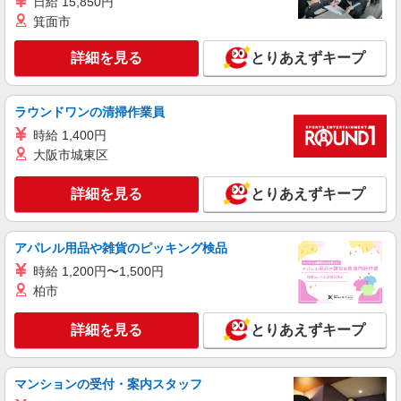
日給 15,850円
箕面市
詳細を見る
キープ
詳細を見る
とりあえずキープ
派遣社員
株式会社トラストグロース 新宿本社 第1営業部
グループホームでの夜専介護士
ラウンドワンの清掃作業員
一夜勤：29000円〜32000円 ※資格や経験面な
時給 1,400円
どによる
大阪市城東区
千葉県市原市
詳細を見る
とりあえずキープ
詳細を見る
キープ
アパレル用品や雑貨のピッキング検品
派遣社員
株式会社kotrio /●CB-H-1856294
時給 1,200円〜1,500円
八幡宿駅のシニアマンション▼フロアの巡回や
柏市
安否確認など
時給1600円〜2250円 ＜日払い有/週払い有/交
詳細を見る
とりあえずキープ
通費全支給(ガソリン代含む)＞
市原市 最寄り：八幡宿駅
マンションの受付・案内スタッフ