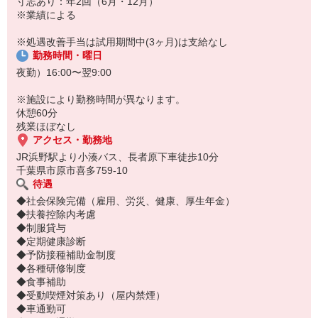
寸志あり：年2回（6月・12月）
※業績による
※処遇改善手当は試用期間中(3ヶ月)は支給なし
勤務時間・曜日
夜勤）16:00〜翌9:00
※施設により勤務時間が異なります。
休憩60分
残業ほぼなし
アクセス・勤務地
JR浜野駅より小湊バス、長者原下車徒歩10分
千葉県市原市喜多759-10
待遇
◆社会保険完備（雇用、労災、健康、厚生年金）
◆扶養控除内考慮
◆制服貸与
◆定期健康診断
◆予防接種補助金制度
◆各種研修制度
◆食事補助
◆受動喫煙対策あり（屋内禁煙）
◆車通勤可