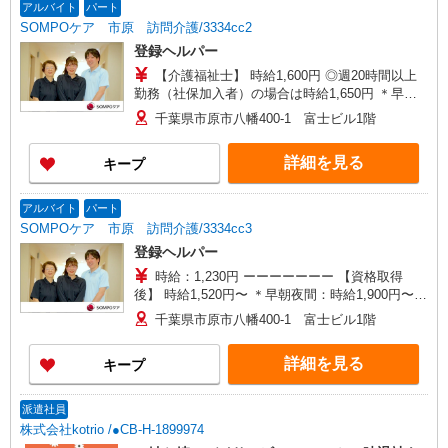
過1分〜） ◎賞与 基本給2.08ヶ月分/年支給
アルバイト
パート
SOMPOケア 市原 訪問介護/3334cc2
登録ヘルパー
【介護福祉士】 時給1,600円 ◎週20時間以上
勤務（社保加入者）の場合は時給1,650円 ＊早朝
夜間（〜8:00、18:00〜）：時給2,000円〜 ＊日曜
千葉県市原市八幡400-1 富士ビル1階
祝日：時給1,900円〜 【実務者研修・初任者研修
（ヘルパー1級・2級）】 時給1,520円 ◎週20時間
詳細を見る
キープ
以上勤務（社保加入者）の場合は時給1,570円 ＊
早朝夜間（〜8:00、18:00〜）：時給1,900円〜 ＊
日曜祝日：時給1,820円〜 ◎身体介助、生活援助
アルバイト
パート
が同時給 ◎キャンセル手当：職務時給の60％支給
SOMPOケア 市原 訪問介護/3334cc3
登録ヘルパー
時給：1,230円 ーーーーーーー 【資格取得
後】 時給1,520円〜 ＊早朝夜間：時給1,900円〜
＊日曜祝日：時給1,820円〜 ーーーーーーー
千葉県市原市八幡400-1 富士ビル1階
詳細を見る
キープ
派遣社員
株式会社kotrio /●CB-H-1899974