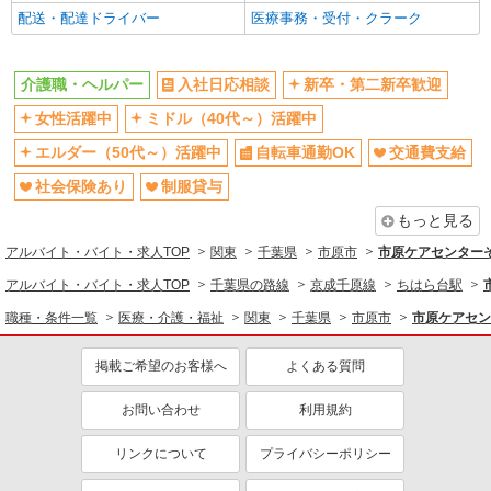
車通勤OK
バイク通勤OK
配送・配達ドライバー
医療事務・受付・クラーク
残業ほぼなし
産休・育休取得実績あり
社員登用あり
介護職・ヘルパー
入社日応相談
新卒・第二新卒歓迎
同じ職種から求人を探す
女性活躍中
ミドル（40代～）活躍中
医療・介護・福祉
エルダー（50代～）活躍中
自転車通勤OK
交通費支給
介護職・ヘルパー
社会保険あり
制服貸与
同じ特徴から求人を探す
もっと見る
アルバイト・バイト・求人TOP
ミドル（40代～）活躍中
関東
交通費支給
千葉県
市原市
市原ケアセンターそ
社会保険あり
週2～3日勤務OK
アルバイト・バイト・求人TOP
千葉県の路線
京成千原線
ちはら台駅
深夜
車通勤OK
職種・条件一覧
医療・介護・福祉
関東
千葉県
市原市
市原ケアセン
産休・育休取得実績あり
社員登用あり
掲載ご希望のお客様へ
よくある質問
お問い合わせ
利用規約
リンクについて
プライバシーポリシー