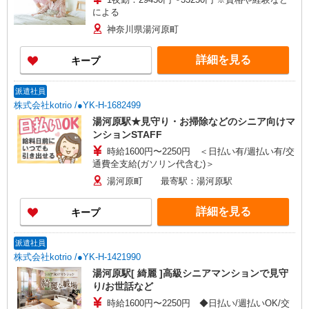
による
神奈川県湯河原町
詳細を見る
キープ
派遣社員
株式会社kotrio /●YK-H-1682499
湯河原駅★見守り・お掃除などのシニア向けマ
ンションSTAFF
時給1600円〜2250円 ＜日払い有/週払い有/交
通費全支給(ガソリン代含む)＞
湯河原町 最寄駅：湯河原駅
詳細を見る
キープ
派遣社員
株式会社kotrio /●YK-H-1421990
湯河原駅[ 綺麗 ]高級シニアマンションで見守
り/お世話など
時給1600円〜2250円 ◆日払い/週払いOK/交