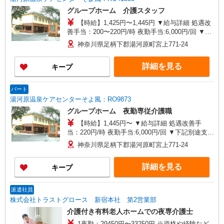
グループホーム 介護スタッフ
【時給】1,425円〜1,445円 ▼給与詳細 処遇改
善手当：200〜220円/時 夜勤手当:6,000円/回 ▼下
記別途支給 通勤手当 年末年始手当：380円/時 寸
神奈川県足柄下郡湯河原町宮上771-24
志あり：年2回（6月・12月） ※業績による ※処
遇改善手当は試用期間中(3ヶ月)は支給なし
詳細を見る
キープ
パート
湯河原温泉ケアセンターそよ風：RO9873
グループホーム 夜勤専従介護職
【時給】1,445円〜 ▼給与詳細 処遇改善手
当：220円/時 夜勤手当:6,000円/回 ▼下記別途支給
通勤手当 年末年始手当：380円/時 寸志あり：年2
神奈川県足柄下郡湯河原町宮上771-24
回（6月・12月） ※業績による ※処遇改善手当は
試用期間中(3ヶ月)は支給なし
詳細を見る
キープ
派遣社員
株式会社トラストグロース 新宿本社 第2営業部
介護付き有料老人ホームでの夜専介護士
1夜勤：29450円〜33250円 ※資格や経験など