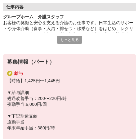
◆働いた分を必要な時に
働いた分の給与を給料日前に受け取れる「給与前払い制度」を導
仕事内容
入。前借りではなく、実際の勤務実績に応じて利用できる福利厚
グループホーム 介護スタッフ
生制度です。※入社翌月の第5営業日より利用可能
お客様の笑顔と安心を支える介護のお仕事です。日常生活のサポー
トや身体介助（食事・入浴・排せつ・移乗など）をはじめ、レクリ
エーションの企画・実施、ご利用報告などの書類作成、送迎業務な
もっと見る
ど幅広い業務を担当。チームで協力しながら、お客様の笑顔をつく
るやりがいのあるお仕事です。
◆イベント企画も担当
募集情報（パート）
お客様が楽しめるレクリエーションや季節のイベント、ゲームなど
を自分で企画・実施できます。アイデアを活かして「笑顔になれる
給与
瞬間」をたくさん作れるのが魅力。お客様から「楽しかった」「ま
【時給】1,425円〜1,445円
たやりたい」という声を直接聞けるやりがいのある仕事です。企画
好きな方にもピッタリです。
▼給与詳細
処遇改善手当：200〜220円/時
◆未経験・無資格でも安心
夜勤手当:6,000円/回
「介護の仕事は初めて」「資格を持っていない」という方でも大丈
夫！入社後は充実の研修で基本からしっかり学べます。無資格・未
▼下記別途支給
経験スタートの方が多く活躍しており、一人ひとりのペースに合わ
通勤手当
せて成長を後押しします。新しいチャレンジを安心して始められる
年末年始手当：380円/時
職場です。