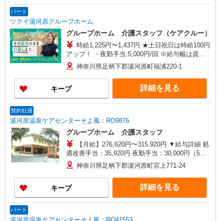
パート
ツクイ湯河原グループホーム
グループホーム 介護スタッフ（ケアクルー）
時給1,225円〜1,437円 ★土日祝日は時給100円
アップ！ ・夜勤手当:5,000円/回 ※給与幅は資
格・経験等による
神奈川県足柄下郡湯河原町福浦220-1
詳細を見る
キープ
契約社員
湯河原温泉ケアセンターそよ風：RO9876
グループホーム 介護スタッフ
【月給】276,620円〜315,920円 ▼給与詳細 処
遇改善手当：35,920円 夜勤手当：30,000円（5回
分） ※6回目以降は1回6,000円支給 ▼下記別途支
神奈川県足柄下郡湯河原町宮上771-24
給 通勤手当 年末年始手当：380円/時 寸志あり：
年2回（6月・12月） ※業績による 特別報酬：平
詳細を見る
キープ
均26.6万円（最高額109万円） ※2025年6月支給実
績 ※処遇改善手当は試用期間中(3ヶ月)は支給なし
パート
湯河原温泉ケアセンターそよ風：RO41553