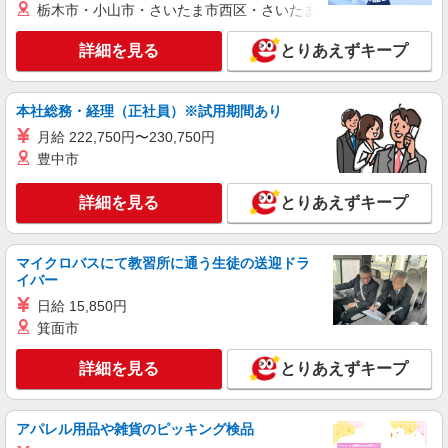
ミモザ湯河原温々 神奈川県足柄下郡湯河原町
栃木市・小山市・さいたま市西区・さいたま市岩槻区・久喜市・
動の可能性あり） ・確定拠出年金：1,100円 を
中央2丁目8-3(地番)
含む [別途] ・夜勤手当（4回分）：40,000円（追
詳細を見る
とりあえずキープ
加分別途支給） ・残業代：全額支給※固定残業代
詳細を見る
キープ
なし ・賞与：年2回（年間0.4〜1.2ヶ月分）※業績
により変動あり ・送迎手当：最大300円/日
本社総務・経理（正社員）※試用期間あり
月給 222,750円〜230,750円
豊中市
詳細を見る
とりあえずキープ
マイクロバスにて教習所に通う生徒の送迎ドラ
イバー
日給 15,850円
箕面市
詳細を見る
とりあえずキープ
アパレル用品や雑貨のピッキング検品