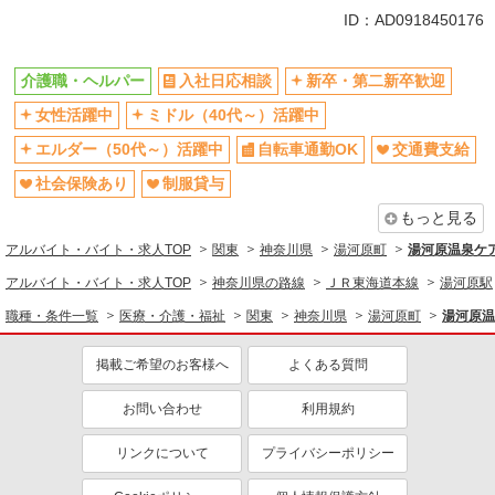
同じ特徴から湯河原駅の求人を探す
ID：AD0918450176
入社日応相談
新卒・第二新卒歓迎
介護職・ヘルパー
入社日応相談
新卒・第二新卒歓迎
女性活躍中
ミドル（40代～）活躍中
女性活躍中
ミドル（40代～）活躍中
エルダー（50代～）活躍中
自転車通勤OK
交通費支給
社会保険あり
エルダー（50代～）活躍中
自転車通勤OK
交通費支給
制服貸与
研修制度あり
社会保険あり
制服貸与
給与前払いOK
未経験歓迎
もっと見る
主婦・主夫歓迎
フリーター歓迎
アルバイト・バイト・求人TOP
関東
神奈川県
湯河原町
湯河原温泉ケア
ブランクOK
週2～3日勤務OK
アルバイト・バイト・求人TOP
神奈川県の路線
ＪＲ東海道本線
湯河原駅
早朝
深夜
職種・条件一覧
医療・介護・福祉
関東
神奈川県
湯河原町
湯河原温
朝
昼
掲載ご希望のお客様へ
よくある質問
夕方
髪型・髪色自由
髭（ひげ）OK
ネイルOK
お問い合わせ
利用規約
車通勤OK
バイク通勤OK
リンクについて
プライバシーポリシー
残業ほぼなし
産休・育休取得実績あり