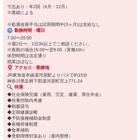
寸志あり：年2回（6月・12月）
※業績による
※処遇改善手当は試用期間中(3ヶ月)は支給なし
勤務時間・曜日
7:00〜20:00
※週2日〜、1日3h以上でご相談ください。
※夜勤の場合16:00〜翌9:00（実働16h）
休憩時間は法定通り
残業ほぼなし
アクセス・勤務地
JR東海道本線湯河原駅よりバスで約15分
神奈川県足柄下郡湯河原町宮上771-24
待遇
◆社会保険完備（雇用、労災、健康、厚生年金）
◆扶養控除内考慮
◆制服貸与
◆定期健康診断
◆予防接種補助金制度
◆各種研修制度
◆食事補助
◆受動喫煙対策あり（屋内禁煙）