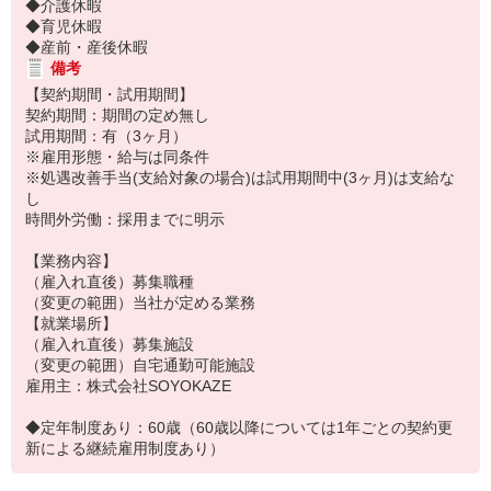
◆介護休暇
◆育児休暇
◆産前・産後休暇
備考
【契約期間・試用期間】
契約期間：期間の定め無し
試用期間：有（3ヶ月）
※雇用形態・給与は同条件
※処遇改善手当(支給対象の場合)は試用期間中(3ヶ月)は支給な
し
時間外労働：採用までに明示
【業務内容】
（雇入れ直後）募集職種
（変更の範囲）当社が定める業務
【就業場所】
（雇入れ直後）募集施設
（変更の範囲）自宅通勤可能施設
雇用主：株式会社SOYOKAZE
◆定年制度あり：60歳（60歳以降については1年ごとの契約更
新による継続雇用制度あり）