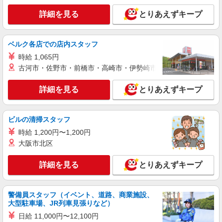
を含む [夜勤]1回分 ・介護福祉士：34,360円〜 [別
ミモザ湯河原温々 神奈川県足柄下郡湯河原町
詳細を見る
途] ・残業代：全額支給 ・賞与：年2回 ※業績に
とりあえずキープ
中央2丁目8-3(地番)
より変動あり
詳細を見る
キープ
ベルク各店での店内スタッフ
時給 1,065円
アルバイト
パート
古河市・佐野市・前橋市・高崎市・伊勢崎市・太田市・館林市・
ミモザ湯河原温々
グループホームの介護スタッフ（初任者研修）
詳細を見る
とりあえずキープ
時給：1,420円〜 ・スキル手当：115円 （スキ
ル手当は約1年間固定、その後変動の可能性あ
り） を含む [夜勤]1回分 ・初任者研修：27,780
ミモザ湯河原温々 神奈川県足柄下郡湯河原町
ビルの清掃スタッフ
円〜 [別途] ・残業代：全額支給 ・賞与：年2回
中央2丁目8-3(地番)
※業績により変動あり
時給 1,200円〜1,200円
大阪市北区
詳細を見る
キープ
詳細を見る
とりあえずキープ
正社員
ミモザ湯河原温々
グループホームの介護スタッフ（介護福祉士）
警備員スタッフ（イベント、道路、商業施設、
大型駐車場、JR列車見張りなど）
月給270,860円〜281,180円 ※経験・能力に
よる ・処遇改善手当：17,000円 ・スキル手当：
日給 11,000円〜12,100円
21,500円 （スキル手当は約1年間固定、その後変