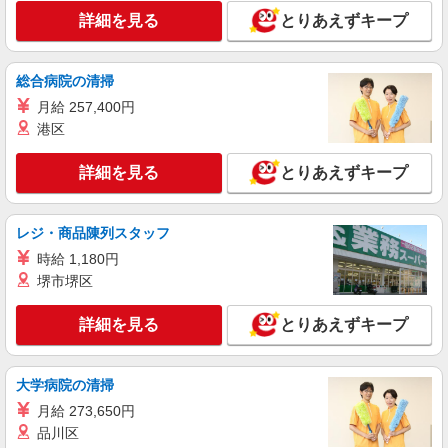
時給1600円〜2250円 ＜日払い有/週払い有/交
詳細を見る
通費全支給(ガソリン代含む)＞
とりあえずキープ
湯河原町 最寄駅：湯河原駅
総合病院の清掃
詳細を見る
キープ
月給 257,400円
港区
アルバイト
パート
ミモザ湯河原温々
詳細を見る
とりあえずキープ
グループホームの介護スタッフ（実務者研修）
時給：1,450円〜 ・スキル手当：115円 （スキ
ル手当は約1年間固定、その後変動の可能性あ
レジ・商品陳列スタッフ
り） を含む [夜勤]1回分 ・実務者研修：29,770
ミモザ湯河原温々 神奈川県足柄下郡湯河原町
円〜
時給 1,180円
中央2丁目8-3(地番)
堺市堺区
詳細を見る
キープ
詳細を見る
とりあえずキープ
アルバイト
パート
ミモザ湯河原温々
大学病院の清掃
グループホームの介護スタッフ（介護福祉士）
月給 273,650円
時給：1,520円〜 ・スキル手当：115円 （スキ
品川区
ル手当は約1年間固定、その後変動の可能性あり）