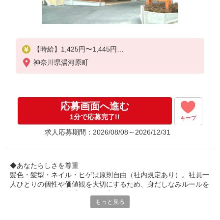
【時給】1,425円〜1,445円
神奈川県湯河原町
▼給与詳細
処遇改善手当：200〜220円/時
夜勤手当:6,000円/回
応募画面へ進む
▼下記別途支給
通勤手当
1分で応募完了!!
キープ
年末年始手当：380円/時
求人応募期間：2026/08/08～2026/12/31
寸志あり：年2回（6月・12月）
※業績による
◆あなたらしさを尊重
髪色・髪型・ネイル・ヒゲは原則自由（社内規定あり）。社員一
※処遇改善手当は試用期間中(3ヶ月)は支給なし
人ひとりの個性や価値観を大切にするため、身だしなみルールを
見直しました。清潔感と節度を大切にできれば、自分らしいスタ
もっと見る
イルで無理なく働ける環境です。