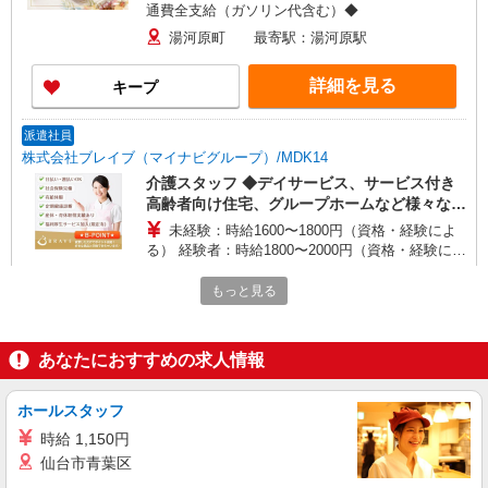
通費全支給（ガソリン代含む）◆
湯河原町 最寄駅：湯河原駅
詳細を見る
キープ
派遣社員
株式会社ブレイブ（マイナビグループ）/MDK14
介護スタッフ ◆デイサービス、サービス付き
高齢者向け住宅、グループホームなど様々な勤
務先から選べます。
未経験：時給1600〜1800円（資格・経験によ
る） 経験者：時給1800〜2000円（資格・経験によ
る） ◎月収例 時給2000円×1日8時間×22日（週5
神奈川県湯河原町 【最寄駅】 ◆JR東海道本線
日）＝35万2000円 ◆昇給あり ◆支払い方法 ※日
もっと見る
「湯河原駅」 ★その他、近隣に多数勤務地ありま
払い/週払い/月払い対応も可能です。詳しくは面談
す！
時にご相談ください。 ◆交通費：別途全額支給 ※
詳細を見る
キープ
当社規定あり
あなたにおすすめの求人情報
派遣社員
ホールスタッフ
株式会社kotrio /●YK-H-2100611
時給 1,150円
＼日払いも選べる／湯河原駅＊高級シニアマン
仙台市青葉区
ションSTAFF募集