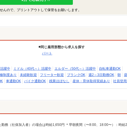
せんので、プリントアウトして保管をお願いします。
同じ雇用形態から求人を探す
パート
活躍中
ミドル（40代～）活躍中
エルダー（50代～）活躍中
自転車通勤OK
修制度あり
未経験歓迎
フリーター歓迎
ブランクOK
週2～3日勤務OK
朝
K
車通勤OK
バイク通勤OK
残業ほぼなし
産休・育休取得実績あり
社員登用