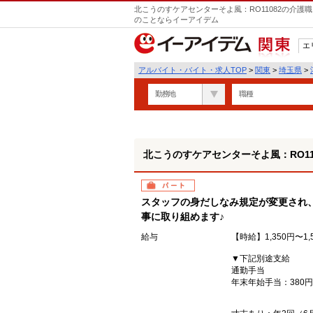
北こうのすケアセンターそよ風：RO11082の介護
のことならイーアイデム
エ
関東
アルバイト・バイト・求人TOP
>
関東
>
埼玉県
>
勤務地
職種
北こうのすケアセンターそよ風：RO11
パート
スタッフの身だしなみ規定が変更され
事に取り組めます♪
給与
【時給】1,350円〜1,
▼下記別途支給
通勤手当
年末年始手当：380円