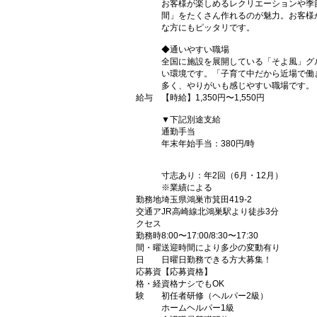
お客様が楽しめるレクリエーションや季
間」をたくさん作れるのが魅力。お客様
な方にもピッタリです。
◆通いやすい職場
全国に施設を展開している「そよ風」グ
い環境です。「子育て中だから近場で働
多く、やりがいも感じやすい職場です。
給与
【時給】1,350円〜1,550円
▼下記別途支給
通勤手当
年末年始手当：380円/時
寸志あり：年2回（6月・12月）
※業績による
勤務地
埼玉県鴻巣市箕田419-2
交通ア
JR高崎線北鴻巣駅より徒歩3分
クセス
勤務時
8:00〜17:00/8:30〜17:30
間・曜
送迎時間により多少の変動有り
日
日曜日勤務できる方大募集！
応募資
【応募資格】
格・経
資格ナシでもOK
験
初任者研修（ヘルパー2級）
ホームヘルパー1級