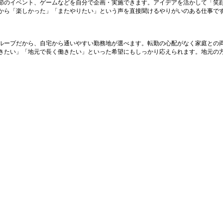
節のイベント、ゲームなどを自分で企画・実施できます。アイデアを活かして「笑
から「楽しかった」「またやりたい」という声を直接聞けるやりがいのある仕事で
ループだから、自宅から通いやすい勤務地が選べます。転勤の心配がなく家庭との
きたい」「地元で長く働きたい」といった希望にもしっかり応えられます。地元の