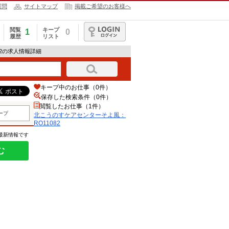
質問
サイトマップ
掲載ご希望のお客様へ
閲覧
キープ
1
0
履歴
リスト
ログイン
82の求人情報詳細
キープ中のお仕事（0件）
保存した検索条件（
0
件）
閲覧したお仕事（1件）
ープ
北こうのすケアセンターそよ風：
RO11082
の最新情報です
む