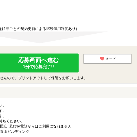
ては1年ごとの契約更新による継続雇用制度あり）
応募画面へ進む
キープ
1分で応募完了!!
せんので、プリントアウトして保管をお願いします。
い。
す。
す。
持ちください。
電話、及びIP電話からはご利用になれません
ラ青山ビルディング