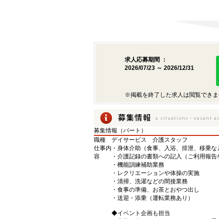
求人応募期間 ：
2026/07/23 ～ 2026/12/31
※掲載を終了した求人は閲覧できま
募集情報（パート）
職種
デイサービス 介護スタッフ
仕事内
・身体介助（食事、入浴、排泄、移乗な
容
・介護記録の書類への記入（ご利用報告
・機能訓練補助業務
・レクリエーションや体操の実施
・清掃、洗濯などの間接業務
・食事の準備、お茶とおやつ出し
・送迎・添乗（運転業務あり）
◆イベント企画も担当