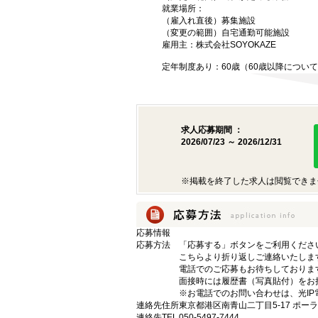
就業場所：
（雇入れ直後）募集施設
（変更の範囲）自宅通勤可能施設
雇用主：株式会社SOYOKAZE
定年制度あり：60歳（60歳以降につい
求人応募期間 ：
2026/07/23 ～ 2026/12/31
※掲載を終了した求人は閲覧できま
応募情報
応募方法
「応募する」ボタンをご利用くださ
こちらより折り返しご連絡いたしま
電話でのご応募もお待ちしておりま
面接時には履歴書（写真貼付）をお
※お電話でのお問い合わせは、光IP
連絡先住所
東京都港区南青山二丁目5-17 ポー
連絡先TEL
050-5497-7444