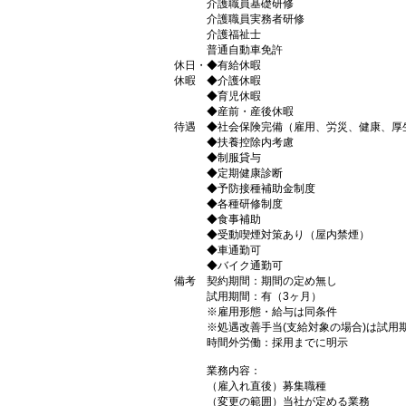
介護職員基礎研修
介護職員実務者研修
介護福祉士
普通自動車免許
休日・
◆有給休暇
休暇
◆介護休暇
◆育児休暇
◆産前・産後休暇
待遇
◆社会保険完備（雇用、労災、健康、厚
◆扶養控除内考慮
◆制服貸与
◆定期健康診断
◆予防接種補助金制度
◆各種研修制度
◆食事補助
◆受動喫煙対策あり（屋内禁煙）
◆車通勤可
◆バイク通勤可
備考
契約期間：期間の定め無し
試用期間：有（3ヶ月）
※雇用形態・給与は同条件
※処遇改善手当(支給対象の場合)は試用期
時間外労働：採用までに明示
業務内容：
（雇入れ直後）募集職種
（変更の範囲）当社が定める業務