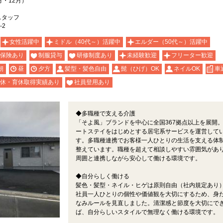
月・12月）
スタッフ
-2
女性活躍中
ミドル（40代～）活躍中
エルダー（50代～）活躍中
保険あり
制服貸与
研修制度あり
未経験歓迎
フリーター歓迎
朝
昼
夕方
髪型・髪色自由
髭（ひげ）OK
ネイルOK
車
休・育休取得実績あり
社員登用あり
◆多職種で支える介護
「そよ風」ブランドを中心に全国367拠点以上を展開
ートステイをはじめとする居宅系サービスを運営して
す。多職種連携でお客様一人ひとりの生活を支える体
整えています。職種を超えて相談しやすい雰囲気があ
周囲と連携しながら安心して働ける環境です。
◆自分らしく働ける
髪色・髪型・ネイル・ヒゲは原則自由（社内規定あり
社員一人ひとりの個性や価値観を大切にするため、身
なみルールを見直しました。清潔感と節度を大切にで
ば、自分らしいスタイルで無理なく働ける環境です。