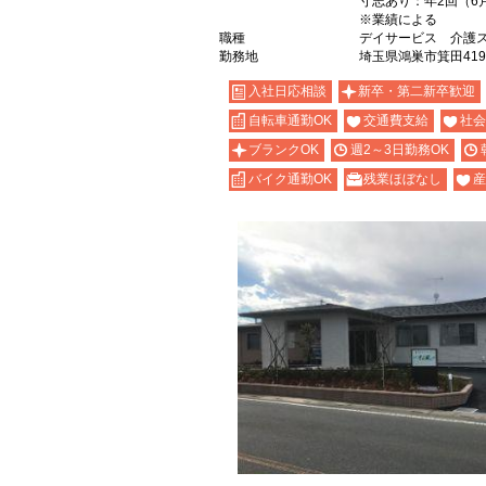
寸志あり：年2回（6
※業績による
職種
デイサービス 介護
勤務地
埼玉県鴻巣市箕田419
入社日応相談
新卒・第二新卒歓迎
自転車通勤OK
交通費支給
社会
ブランクOK
週2～3日勤務OK
バイク通勤OK
残業ほぼなし
産