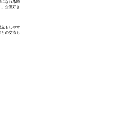
顔になれる瞬
す。企画好き
両立もしやす
方との交流も