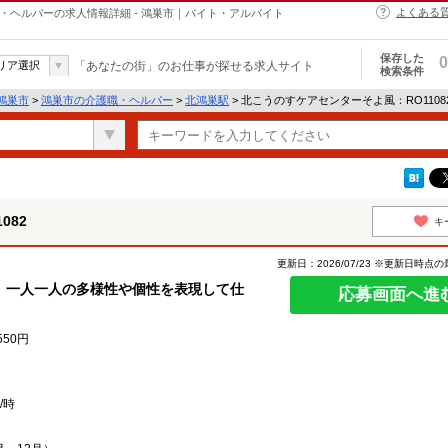
よくある
職・ヘルパーの求人情報詳細 - 鴻巣市｜バイト・アルバイト
保存した
0
リア選択
「あなたの街」のお仕事が探せる求人サイト
検索条件
鴻巣市
>
鴻巣市の介護職・ヘルパー
>
北鴻巣駅
> 北こうのすケアセンターそよ風：RO110
082
キ
更新日：2026/07/23 ※更新日時点
、一人一人の多様性や個性を表現して仕
応募画面へ進
550円
/時