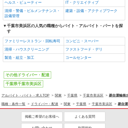
ヘルス・ビューティー
IT・クリエイティブ
清掃・警備・ビルメンテナンス・
建築・設備・アクティブワーク
設備管理
千葉市美浜区の人気の職種からバイト・アルバイト・パートを探
す
ファミリーレストラン・回転寿司
コンビニ・スーパー
清掃・ハウスクリーニング
ファストフード・デリ
製造・組立・加工
コールセンター
その他ドライバー・配達
千葉県千葉市美浜区
アルバイト・バイト・求人TOP
関東
千葉県
千葉市美浜区
菱自運輸株
職種・条件一覧
ドライバー・配達
関東
千葉県
千葉市美浜区
菱自運
掲載ご希望のお客様へ
よくある質問