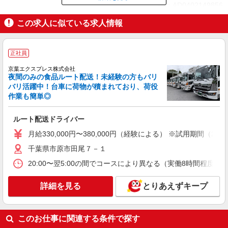
ID：AD0402149856
この求人に似ている求人情報
掲載期間終了
正社員
京葉エクスプレス株式会社
夜間のみの食品ルート配送！未経験の方もバリ
バリ活躍中！台車に荷物が積まれており、荷役
作業も簡単◎
ルート配送ドライバー
月給330,000円〜380,000円（経験による） ※試用期間（
千葉県市原市田尾７－１
20:00〜翌5:00の間でコースにより異なる（実働8時間程度
詳細を見る
とりあえずキープ
このお仕事に関連する条件で探す