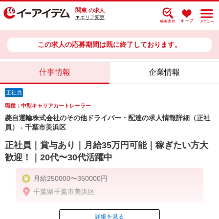
関東
の求人
▼エリア変更
この求人の応募期間は既に終了しております。
仕事情報
企業情報
正社員
職種：中型キャリアカートレーラー
菱自運輸株式会社のその他ドライバー・配達の求人情報詳細（正社
員） - 千葉市美浜区
正社員｜賞与あり｜月給35万円可能｜稼ぎたい方大
歓迎！｜20代〜30代活躍中
月給250000〜350000円
千葉県千葉市美浜区
詳細を見る