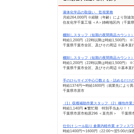
液体化学品の取扱い、監視業務
住友化学千葉工場 ＜A＞姉崎地区内（千葉県
棚卸しスタッフ（短期の夜間商品カウント
千葉県千葉市全区、及びその周辺 ※基本直
棚卸しスタッフ（短期の夜間商品カウント
千葉県千葉市全区、及びその周辺 ※基本直
手のひらサイズ中心◎数える・詰めるだけ
時給1374円〜時給1600円（就業先により
千葉県市原市
［1］収穫補助作業スタッフ ［2］梱包作業
時給1,140円 ★繁忙期 特別手当あり！！
千葉県市原市柏原296 ＜直売所＞ 千葉県市
仕分け シール貼り 倉庫内軽作業 オフィス
時給1400円〜1600円（22:00〜翌5:0