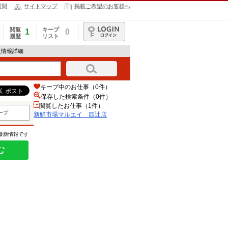
質問
サイトマップ
掲載ご希望のお客様へ
閲覧
キープ
1
0
履歴
リスト
ログイン
人情報詳細
キープ中のお仕事（0件）
保存した検索条件（
0
件）
閲覧したお仕事（1件）
ープ
新鮮市場マルエイ 四辻店
の最新情報です
む