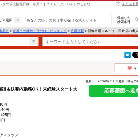
よくある
グの求人情報詳細 - 市原市｜バイト・アルバイトのことな
保存した
0
リア選択
「あなたの街」のお仕事が探せる求人サイト
検索条件
市原市
>
市原市の梱包・仕分け・ピッキング
>
八幡宿駅
> 新鮮市場マルエイ 四辻店の求
キ
更新日：2026/07/31 ※更新日時点
相談＆扶養内勤務OK！未経験スタート大
応募画面へ進
40円
140円
425円
0円
アスタッフ