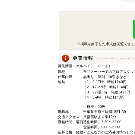
※掲載を終了した求人は閲覧できま
募集情報（アルバイト・パート）
職種
食品スーパーでのフロアスタッ
仕事内容
品出し、陳列、値引きなど
給与
［1］9-17時 時給1140円
［2］17-22時 時給1140円
［3］22-翌5時 時給1425円
［4］5-9時 時給1140円
※日祝＋50円
勤務地
千葉県市原市能満1851-39
交通アクセス
八幡宿駅より車12分
勤務時間・曜日
募集時間／7:30〜22:00
営業時間／9:00〜21:00
応募資格・経験
＜こんな方のご応募お待ちして