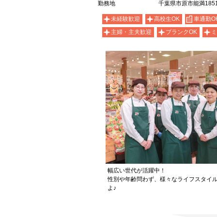
勤務地
千葉県市原市能満1851
未経験歓迎
高校生OK
車通勤O
主婦・主夫歓迎
ブランクOK
ミ
幅広い世代が活躍中！
性別や年齢問わず、様々なライフスタイ
よ♪