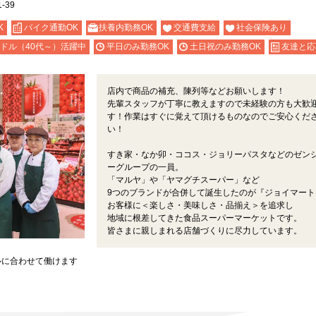
-39
K
バイク通勤OK
扶養内勤務OK
交通費支給
社会保険あり
ドル（40代～）活躍中
平日のみ勤務OK
土日祝のみ勤務OK
友達と応
店内で商品の補充、陳列等などお願いします！
先輩スタッフが丁寧に教えますので未経験の方も大歓
す！作業はすぐに覚えて頂けるものなのでご安心くだ
い！
すき家・なか卯・ココス・ジョリーパスタなどのゼン
ーグループの一員。
「マルヤ」や「ヤマグチスーパー」など
9つのブランドが合併して誕生したのが『ジョイマート
お客様に＜楽しさ・美味しさ・品揃え＞を追求し
地域に根差してきた食品スーパーマーケットです。
皆さまに親しまれる店舗づくりに尽力しています。
ルに合わせて働けます