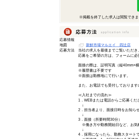
※掲載を終了した求人は閲覧できま
応募情報
地図
新鮮市場マルエイ 四辻店
応募方法
当社の求人を最後までご覧いただき
応募をご希望の方は、フォームに必
面接の際は、証明写真（縦40mm×
※履歴書は不要です
※面接は勤務地にて行います。
また、お電話でも受付しております
≪入社までの流れ≫
1．WEBまたは電話からご応募くだ
↓
2．担当者より、面接日時をお知ら
↓
3．面接（所要時間30分）
※働き方や勤務開始日など、お気
↓
4．採用になったら、勤務スタート