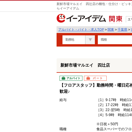
新鮮市場マルエイ 四辻店の梱包・仕分け・ピッキン
らイーアイデム
エ
関東
アルバイト・バイト・求人TOP
>
関東
>
千葉県
>
勤務地
職種
新鮮市場マルエイ 四辻店
アルバイト
パート
【フロアスタッフ】勤務時間・曜日応
歓迎♪
給与
［1］9-17時 時給11
［2］17-22時 時給1
［3］22-翌5時 時給1
［4］5-9時 時給114
※日祝＋50円
職種
食品スーパーでのフロ