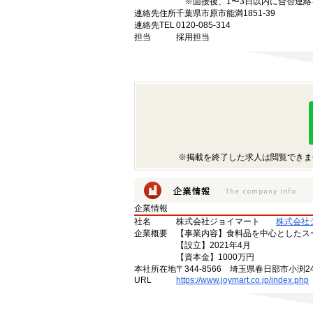
※面接後、1〜3日以内に合否連絡
連絡先住所
千葉県市原市能満1851-39
連絡先TEL
0120-085-314
担当
採用担当
※掲載を終了した求人は閲覧できま
企業情報
社名
株式会社ジョイマート
株式会社
企業概要
【事業内容】食料品を中心としたス
【設立】2021年4月
【資本金】1000万円
本社所在地
〒344-8566 埼玉県春日部市小渕2
URL
https://www.joymart.co.jp/index.php