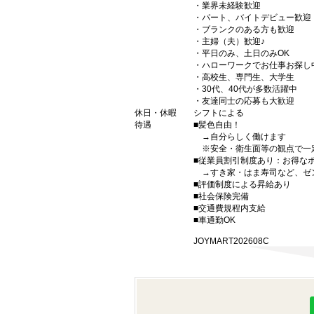
・業界未経験歓迎
・パート、バイトデビュー歓迎
・ブランクのある方も歓迎
・主婦（夫）歓迎♪
・平日のみ、土日のみOK
・ハローワークでお仕事お探し
・高校生、専門生、大学生
・30代、40代が多数活躍中
・友達同士の応募も大歓迎
休日・休暇
シフトによる
待遇
■髪色自由！
→自分らしく働けます
※安全・衛生面等の観点で一
■従業員割引制度あり：お得な
→すき家・はま寿司など、ゼ
■評価制度による昇給あり
■社会保険完備
■交通費規程内支給
■車通勤OK
JOYMART202608C