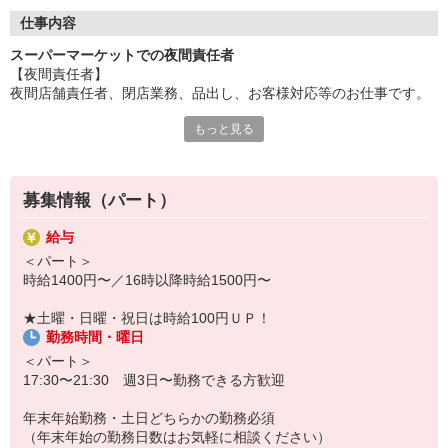
※Ｗワークには規定があります（兼職先との合計労働時間が40時
間未満であること）
仕事内容
スーパーマーケットでの夜間責任者
セミセルフレジを導入しているため直接お金を触りません。
【夜間責任者】
夜間店舗責任者、閉店業務、品出し、お客様対応等のお仕事です。
多様性や個性を尊重し
動きやすくカジュアルな服装◎（ジーパン可）
もっと見る
シフト時間・曜日は応相談
髪色自由◎（※場合によっては帽子着用）
働きやすさ抜群のスーパーマーケット『マミーマート』
※生鮮品を扱う為一定のルールがあります。
販売スタッフ募集中！
マミーマートで働くと、待遇もいっぱい！
まずはお気軽にお問合せください！
募集情報（パート）
パート・アルバイトの募集です！
給与
＜お買い物優遇制度＞お仕事帰りにお得にお買いものして帰れま
＜パート＞
す！
時給1400円〜／16時以降時給1500円〜
＜昇給あり＞能力と評価に応じて昇給あります。社員登用制度もあ
ります！
★土曜・日曜・祝日は時給100円ＵＰ！
その他にも、
勤務時間・曜日
＜交通費支給＞＜制服貸与＞
＜各社会保険完備＞＜互助会制度＞ 等々
＜パート＞
うれしい待遇をご用意しました！
17:30〜21:30 週3日〜勤務できる方歓迎
『未経験でも安心!簡単おしごと』
年末年始勤務・土日どちらかの勤務必須
丁寧にお教えしますので、どなたも安心スタート。
（年末年始の勤務日数はお気軽に相談ください）