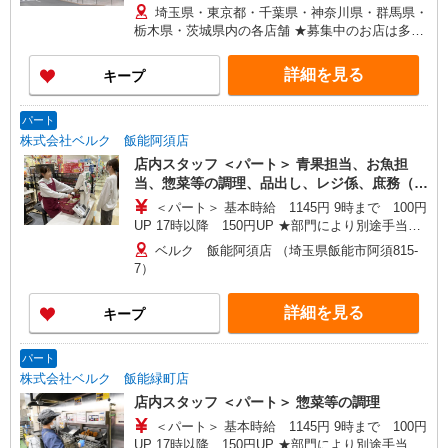
ます。 ＜パートのみ＞ ★朝9時までは基本時給＋
埼玉県・東京都・千葉県・神奈川県・群馬県・
100円、17時以降は基本時給＋150円となります。
栃木県・茨城県内の各店舗 ★募集中のお店は多数
★日・祝日は全時間帯で時給＋100円となります。
ございます。 ★オープニングスタッフ募集のお店
★店舗により鮮魚手当・レジ手当があります。
もございます。 ＜埼玉県＞ さいたま市、川口市、
詳細を見る
キープ
戸田市、新座市、 八潮市、越谷市、所沢市、富士
見市、三芳町、ふじみ野市、狭山市、川越市、入
間市、飯能市、春日部市、 蓮田市、幸手市、久喜
パート
市、上尾市、北本市、坂戸市、鶴ヶ島市、毛呂山
株式会社ベルク 飯能阿須店
町、東松山市、鴻巣市、行田市、 羽生市、加須
店内スタッフ ＜パート＞ 青果担当、お魚担
市、熊谷市、深谷市、本庄市、上里町、秩父市、
当、惣菜等の調理、品出し、レジ係、庶務（カ
三郷市、寄居町、和光市、白岡市 ＜東京都＞ 江戸
ート回収・清掃、他）、店内清掃
＜パート＞ 基本時給 1145円 9時まで 100円
川区、足立区、町田市、八王子市、青梅市、東大
UP 17時以降 150円UP ★部門により別途手当が
和市、葛飾区、練馬区 ＜神奈川県＞ 横浜市鶴見
つく場合あり ※22時以降 基本時給より25％UP
区、横浜市都筑区、座間市、伊勢原市、相模原市
ベルク 飯能阿須店 （埼玉県飯能市阿須815-
★評価制度で時給UP！ ★パートは日・祝日は更
中央区、秦野市、厚木市 ＜千葉県＞ 市川市、松戸
7）
に時給100円UP！ 上記時間帯は募集時間ではあり
市、流山市、野田市、柏市、八千代市、習志野
ません。募集時間は勤務時間・曜日欄でご確認く
市、千葉市中央区、鎌ケ谷市、印西市、佐倉市、
詳細を見る
キープ
ださい。
白井市、船橋市、我孫子市、浦安市、富里市 ＜群
馬県＞ 高崎市、前橋市、藤岡市、伊勢崎市、太田
市、大泉町、館林市、渋川市、中之条町 ＜茨城県
パート
＞古河市 ＜栃木県＞佐野市、小山市
株式会社ベルク 飯能緑町店
店内スタッフ ＜パート＞ 惣菜等の調理
＜パート＞ 基本時給 1145円 9時まで 100円
UP 17時以降 150円UP ★部門により別途手当が