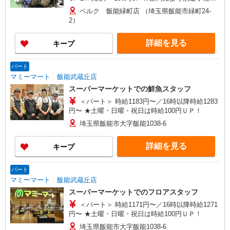
つく場合あり ※22時以降 基本時給より25％UP
ベルク 飯能緑町店 （埼玉県飯能市緑町24-
★評価制度で時給UP！ ★パートは日・祝日は更
2）
に時給100円UP！ 上記時間帯は募集時間ではあり
ません。募集時間は勤務時間・曜日欄でご確認く
詳細を見る
キープ
ださい。
パート
マミーマート 飯能武蔵丘店
スーパーマーケットでの鮮魚スタッフ
＜パート＞ 時給1183円〜／16時以降時給1283
円〜 ★土曜・日曜・祝日は時給100円ＵＰ！
埼玉県飯能市大字飯能1038-6
詳細を見る
キープ
パート
マミーマート 飯能武蔵丘店
スーパーマーケットでのフロアスタッフ
＜パート＞ 時給1171円〜／16時以降時給1271
円〜 ★土曜・日曜・祝日は時給100円ＵＰ！
埼玉県飯能市大字飯能1038-6