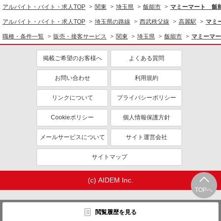
アルバイト・バイト・求人TOP
関東
埼玉県
飯能市
マミーマート 飯
アルバイト・バイト・求人TOP
埼玉県の路線
西武秩父線
高麗駅
マミ
職種・条件一覧
販売・接客サービス
関東
埼玉県
飯能市
マミーマー
掲載ご希望のお客様へ
よくある質問
お問い合わせ
利用規約
リンクについて
プライバシーポリシー
Cookieポリシー
個人情報保護方針
メールサービスについて
サイト運営会社
サイトマップ
(c) AIDEM Inc.
TOPへ
閲覧履歴を見る