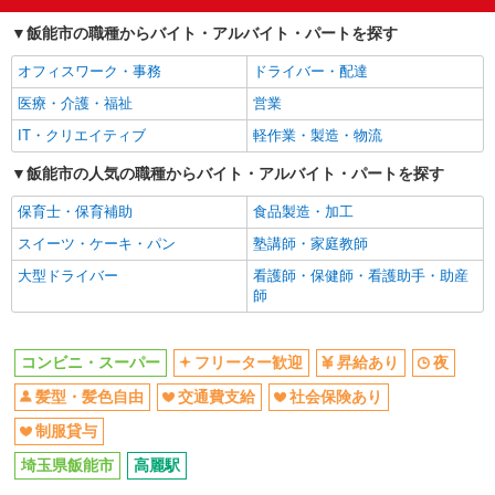
夜
髪型・髪色自由
飯能市の職種からバイト・アルバイト・パートを探す
交通費支給
社会保険あり
オフィスワーク・事務
ドライバー・配達
制服貸与
医療・介護・福祉
営業
同じ職種から求人を探す
IT・クリエイティブ
軽作業・製造・物流
販売・接客サービス
飯能市の人気の職種からバイト・アルバイト・パートを探す
コンビニ・スーパー
保育士・保育補助
食品製造・加工
同じ特徴から求人を探す
スイーツ・ケーキ・パン
塾講師・家庭教師
交通費支給
社会保険あり
大型ドライバー
看護師・保健師・看護助手・助産
師
コンビニ・スーパー
フリーター歓迎
昇給あり
夜
髪型・髪色自由
交通費支給
社会保険あり
制服貸与
埼玉県飯能市
高麗駅