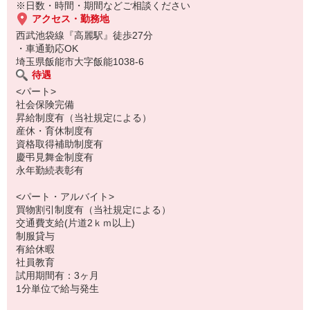
分からないこともすぐに聞けるアットホームな雰囲気の職場です。
※日数・時間・期間などご相談ください
経験がなくても、ブランクがあっても、OK！
アクセス・勤務地
西武池袋線『高麗駅』徒歩27分
・車通勤応OK
埼玉県飯能市大字飯能1038-6
待遇
<パート>
社会保険完備
昇給制度有（当社規定による）
産休・育休制度有
資格取得補助制度有
慶弔見舞金制度有
永年勤続表彰有
<パート・アルバイト>
買物割引制度有（当社規定による）
交通費支給(片道2ｋｍ以上)
制服貸与
有給休暇
社員教育
試用期間有：3ヶ月
1分単位で給与発生