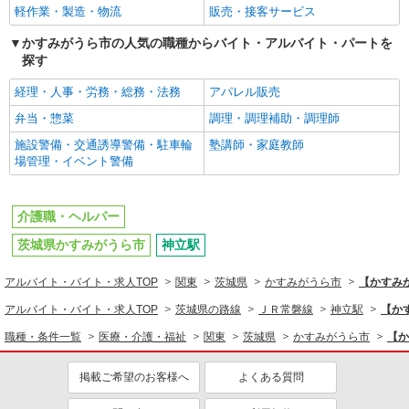
軽作業・製造・物流
販売・接客サービス
かすみがうら市の人気の職種からバイト・アルバイト・パートを
探す
経理・人事・労務・総務・法務
アパレル販売
弁当・惣菜
調理・調理補助・調理師
施設警備・交通誘導警備・駐車輪
塾講師・家庭教師
場管理・イベント警備
介護職・ヘルパー
茨城県かすみがうら市
神立駅
アルバイト・バイト・求人TOP
関東
茨城県
かすみがうら市
【かすみ
アルバイト・バイト・求人TOP
茨城県の路線
ＪＲ常磐線
神立駅
【か
職種・条件一覧
医療・介護・福祉
関東
茨城県
かすみがうら市
【か
掲載ご希望のお客様へ
よくある質問