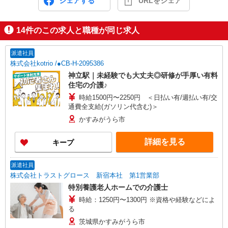
シェアする
URLをシェア
14
件のこの求人と職種が同じ求人
派遣社員
株式会社kotrio /●CB-H-2095386
神立駅｜未経験でも大丈夫◎研修が手厚い有料
住宅の介護♪
時給1500円〜2250円 ＜日払い有/週払い有/交
通費全支給(ガソリン代含む)＞
かすみがうら市
詳細を見る
キープ
派遣社員
株式会社トラストグロース 新宿本社 第1営業部
特別養護老人ホームでの介護士
時給：1250円〜1300円 ※資格や経験などによ
る
茨城県かすみがうら市