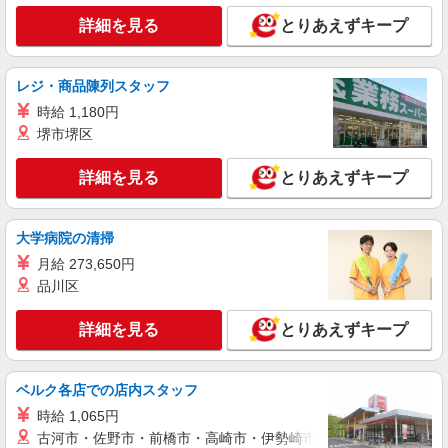
派遣社員
詳細を見る
とりあえずキープ
株式会社kotrio /●CB-H-1599638
かすみがうら市/穏やかなデイサービス＊面接
なし
レジ・商品陳列スタッフ
時給1600円〜2250円 ＜日払い有/週払い有/交
時給 1,180円
通費全支給(ガソリン代含む)＞
堺市堺区
かすみがうら市
詳細を見る
とりあえずキープ
詳細を見る
キープ
派遣社員
大学病院の清掃
株式会社kotrio /●CB-H-1982945
月給 273,650円
神立駅｜リハビリ補助などのデイサービス
品川区
STAFF♪未経験OK
時給1600円〜2250円 ＜日払い有/週払い有/交
詳細を見る
とりあえずキープ
通費全支給(ガソリン代含む)＞
かすみがうら市
ベルク各店での店内スタッフ
詳細を見る
キープ
時給 1,065円
古河市・佐野市・前橋市・高崎市・伊勢崎市・太田市・館林市・