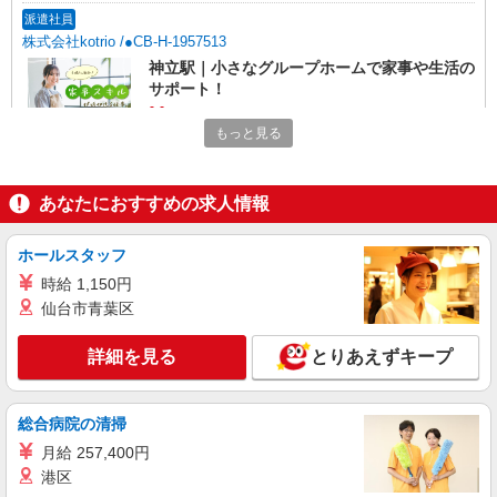
派遣社員
株式会社kotrio /●CB-H-1957513
神立駅｜小さなグループホームで家事や生活の
サポート！
時給1600円〜2250円 ＜日払い有/週払い有/交
もっと見る
通費全支給(ガソリン代含む)＞
かすみがうら市
あなたにおすすめの求人情報
詳細を見る
キープ
ホールスタッフ
派遣社員
時給 1,150円
株式会社kotrio /●CB-H-2095418
仙台市青葉区
神立駅★シフト柔軟で長く働きやすいシニア向
けマンション
詳細を見る
とりあえずキープ
時給1500円〜2250円 ＜日払い有/週払い有/交
通費全支給(ガソリン代含む)＞
かすみがうら市
総合病院の清掃
月給 257,400円
詳細を見る
キープ
港区