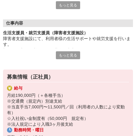
入社後の研修や先輩スタッフの丁寧なフォローがあるため、
もっと見る
ゼロから安心してスキルを身につけられます。
★こんな方にぴったり！
・福祉業界に興味がある
仕事内容
・人と関わることが好き
生活支援員・就労支援員（障害者支援施設）
・誰かの役に立つ仕事がしたい
障害者支援施設にて、利用者様の生活サポートや就労支援を行いま
・新しいことにチャレンジしたい
す。
・安定した環境で長く働きたい
初めての方でも覚えやすい業務が中心です。
もっと見る
無資格・未経験で大歓迎！
▼生活支援（生活介護含む）
資格取得（介護職員初任者研修など）は入社後でOKです。
食事の準備・配膳
服薬確認
募集情報（正社員）
日常生活のサポート
散歩・外食・買い物などのサポート（活動プログラム）
給与
月給190,000円（＋各種手当）
▼就労支援
※交通費（規定内）別途支給
軽作業（ボールペン組立など）のサポート
※当直手当7,000円〜11,500円／回（利用者の人数により変動
取り組み方のアドバイス
有）
PC入力や書類作成などの簡単な事務作業
☆入社祝い金制度有（50,000円 規定有）
※法人規定により入職3ヶ月後支給
10〜50代の利用者様が在籍しており、
勤務時間・曜日
一人ひとりの自立を目指しながら、日々の生活を支援しています。