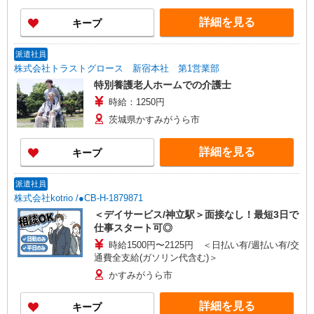
詳細を見る
キープ
派遣社員
株式会社トラストグロース 新宿本社 第1営業部
特別養護老人ホームでの介護士
時給：1250円
茨城県かすみがうら市
詳細を見る
キープ
派遣社員
株式会社kotrio /●CB-H-1879871
＜デイサービス/神立駅＞面接なし！最短3日で
仕事スタート可◎
時給1500円〜2125円 ＜日払い有/週払い有/交
通費全支給(ガソリン代含む)＞
かすみがうら市
詳細を見る
キープ