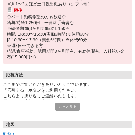
※月1〜3回ほど土日祝出勤あり（シフト制）
備考
◇パート勤務希望の方も歓迎◇
給与/時給1,250円 一律諸手当含む
※研修期間(3ヶ月間)時給1,150円
時間/[1]8:30〜15:30(実働6時間)※休憩60分
[2]10:30〜17:30（実働6時間）※休憩60分
☆週3日〜できる方
待遇/食事補助、試用期間3ヶ月間有、有給休暇有、入社祝い金
有(15,000円〜)
応募方法
ここまでご覧いただきありがとうございます。
「応募する」ボタンをご利用ください。
こちらより折り返しご連絡いたします。
電話でのご応募もお待ちしております。
もっと見る
面接時には履歴書（写真貼付）をお持ちください。
＊お問い合わせも歓迎します。
＊感染症対策を講じて面接を行っております。面接時、マスクの着
用をお願い致します。
地図
勤務地