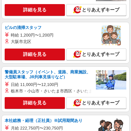
派遣社員
株式会社kotrio /●CB-H-1899988
詳細を見る
とりあえずキープ
＜神立＞デイサービスSTAFF＊16時退社も
OK！子育て世代活躍中
時給1500円〜2250円 ＜日払い有/週払い有/交
ビルの清掃スタッフ
通費全支給(ガソリン代含む)＞
時給 1,200円〜1,200円
かすみがうら市
大阪市北区
詳細を見る
キープ
詳細を見る
とりあえずキープ
派遣社員
株式会社kotrio /●CB-H-1879917
警備員スタッフ（イベント、道路、商業施設、
大型駐車場、JR列車見張りなど）
落ち着いた少人数環境/グループホームで暮ら
しの手伝い◆週3〜OK
日給 11,000円〜12,100円
時給1500円〜2125円 ＜日払い有/週払い有/交
栃木市・小山市・さいたま市西区・さいたま市岩槻区・久喜市・
通費全支給(ガソリン代含む)＞
詳細を見る
とりあえずキープ
かすみがうら市
詳細を見る
キープ
本社総務・経理（正社員）※試用期間あり
月給 222,750円〜230,750円