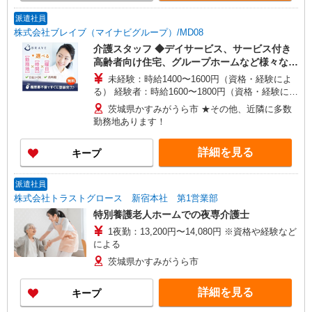
派遣社員
株式会社ブレイブ（マイナビグループ）/MD08
介護スタッフ ◆デイサービス、サービス付き
高齢者向け住宅、グループホームなど様々な勤
務先から選べます。
未経験：時給1400〜1600円（資格・経験によ
る） 経験者：時給1600〜1800円（資格・経験によ
る） ◎月収例 時給1800円×1日8時間×22日（週5
茨城県かすみがうら市 ★その他、近隣に多数
日）＝31万6800円 ◆昇給あり ◆支払い方法 ※日
勤務地あります！
払い/週払い/月払い対応も可能です。詳しくは面談
時にご相談ください。 ◆交通費：別途全額支給 ※
詳細を見る
キープ
当社規定あり
派遣社員
株式会社トラストグロース 新宿本社 第1営業部
特別養護老人ホームでの夜専介護士
1夜勤：13,200円〜14,080円 ※資格や経験など
による
茨城県かすみがうら市
詳細を見る
キープ