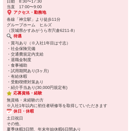
日勤 8:30〜17:30
当直 17:00〜9:00
アクセス・勤務地
各線「神立駅」より徒歩11分
グループホーム ヒルズ
（茨城県かすみがうら市宍倉6211-8）
待遇
・賞与あり（※入社1年目は寸志）
・社会保険完備
・交通費規定内支給
・退職金制度
・食事補助
・試用期間あり(3ヶ月)
・有給休暇
・受動喫煙対策あり
・紹介手当あり(30,000円規定有)
応募資格・経験
無資格・未経験の方
※入社1年以内に初任者研修等を取得していただきます
休日・休暇
土日祝日
その他、
夏季休暇3日間、年末年始休暇6日間あり