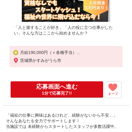
「人と接することが好き」「人の役に立つ仕事がした
い」そんな方はここから始めませんか？
月給190,000円（＋各種手当）
※交通費（規定内）別途支給
茨城県かすみがうら市
※当直手当7,000円〜11,500円／回（利用者の人数に
より変動有）
☆入社祝い金制度有（50,000円 規定有）
※法人規定により入職3ヶ月後支給
応募画面へ進む
1分で応募完了!!
キープ
「福祉の仕事に興味はあるけれど、経験がないから不安…」
そんなあなたを全力でサポートします！
当施設では 未経験からスタートしたスタッフが多数活躍中。